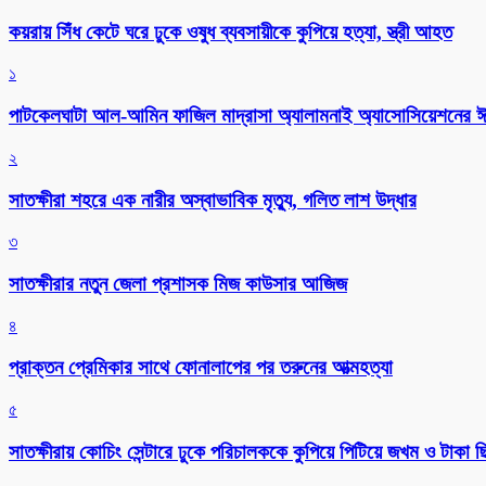
কয়রায় সিঁধ কেটে ঘরে ঢুকে ওষুধ ব্যবসায়ীকে কুপিয়ে হত্যা, স্ত্রী আহত
১
পাটকেলঘাটা আল-আমিন ফাজিল মাদ্রাসা অ্যালামনাই অ্যাসোসিয়েশনের ঈদ 
২
সাতক্ষীরা শহরে এক নারীর অস্বাভাবিক মৃত্যু, গলিত লাশ উদ্ধার
৩
সাতক্ষীরার নতুন জেলা প্রশাসক মিজ কাউসার আজিজ
৪
প্রাক্তন প্রেমিকার সাথে ফোনালাপের পর তরুনের আত্মহত্যা
৫
সাতক্ষীরায় কোচিং সেন্টারে ঢুকে পরিচালককে কুপিয়ে পিটিয়ে জখম ও টাকা 