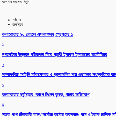
আপনার মতামত লিখুন
সর্বশেষ
জনপ্রিয়
কলারোয়ায় ২০ বোতল এসকাফসহ গ্রেপ্তার ১
১
নগরঘাটায় উন্নয়ন পরিকল্পনা নিয়ে প্রার্থী ইবাদুল ইসলামের মতবিনিময়
২
সম্পাদকীয়/ আইনি ফাঁকফোকর ও প্রশাসনিক দায় এড়ানোর সংস্কৃতিতে ধামা
৩
কলারোয়ায় দুর্বৃত্তের কোপে নিঃস্ব কৃষক, থানায় অভিযোগ
৪
সড়ক পথে চাঁদাবাজি বন্ধে সর্বোচ্চ কঠোর অবস্থান: বাস ও ট্রাক মালিক 