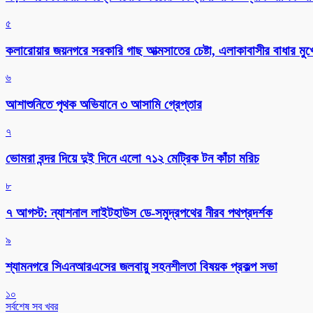
৫
কলারোয়ার জয়নগরে সরকারি গাছ আত্মসাতের চেষ্টা, এলাকাবাসীর বাধার মুখে
৬
আশাশুনিতে পৃথক অভিযানে ৩ আসামি গ্রেপ্তার
৭
ভোমরা বন্দর দিয়ে দুই দিনে এলো ৭১২ মেট্রিক টন কাঁচা মরিচ
৮
৭ আগস্ট: ন্যাশনাল লাইটহাউস ডে-সমুদ্রপথের নীরব পথপ্রদর্শক
৯
শ্যামনগরে সিএনআরএসের জলবায়ু সহনশীলতা বিষয়ক প্রকল্প সভা
১০
সর্বশেষ সব খবর