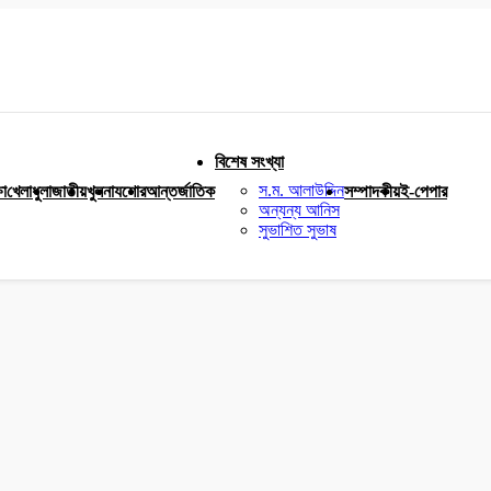
বিশেষ সংখ্যা
স.ম. আলাউদ্দিন
ষা
খেলাধুলা
জাতীয়
খুলনা
যশোর
আন্তর্জাতিক
সম্পাদকীয়
ই-পেপার
অন্যন্য আনিস
সুভাশিত সুভাষ