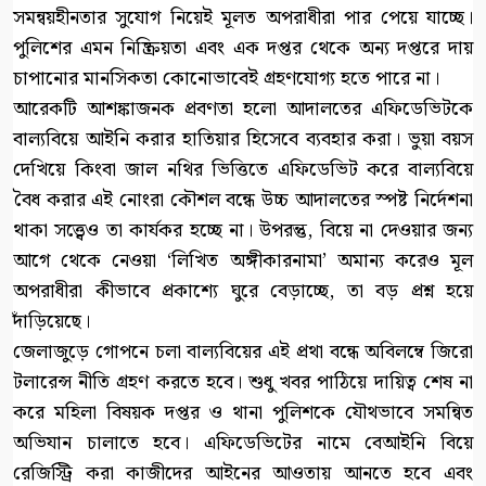
সমন্বয়হীনতার সুযোগ নিয়েই মূলত অপরাধীরা পার পেয়ে যাচ্ছে।
পুলিশের এমন নিষ্ক্রিয়তা এবং এক দপ্তর থেকে অন্য দপ্তরে দায়
চাপানোর মানসিকতা কোনোভাবেই গ্রহণযোগ্য হতে পারে না।
আরেকটি আশঙ্কাজনক প্রবণতা হলো আদালতের এফিডেভিটকে
বাল্যবিয়ে আইনি করার হাতিয়ার হিসেবে ব্যবহার করা। ভুয়া বয়স
দেখিয়ে কিংবা জাল নথির ভিত্তিতে এফিডেভিট করে বাল্যবিয়ে
বৈধ করার এই নোংরা কৌশল বন্ধে উচ্চ আদালতের স্পষ্ট নির্দেশনা
থাকা সত্ত্বেও তা কার্যকর হচ্ছে না। উপরন্তু, বিয়ে না দেওয়ার জন্য
আগে থেকে নেওয়া ‘লিখিত অঙ্গীকারনামা’ অমান্য করেও মূল
অপরাধীরা কীভাবে প্রকাশ্যে ঘুরে বেড়াচ্ছে, তা বড় প্রশ্ন হয়ে
দাঁড়িয়েছে।
জেলাজুড়ে গোপনে চলা বাল্যবিয়ের এই প্রথা বন্ধে অবিলম্বে জিরো
টলারেন্স নীতি গ্রহণ করতে হবে। শুধু খবর পাঠিয়ে দায়িত্ব শেষ না
করে মহিলা বিষয়ক দপ্তর ও থানা পুলিশকে যৌথভাবে সমন্বিত
অভিযান চালাতে হবে। এফিডেভিটের নামে বেআইনি বিয়ে
রেজিস্ট্রি করা কাজীদের আইনের আওতায় আনতে হবে এবং