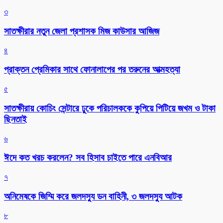
৩
সাতক্ষীরার নতুন জেলা প্রশাসক মিজ কাউসার আজিজ
৪
প্রাক্তন প্রেমিকার সাথে ফোনালাপের পর তরুনের আত্মহত্যা
৫
সাতক্ষীরায় কোচিং সেন্টারে ঢুকে পরিচালককে কুপিয়ে পিটিয়ে জখম ও টাকা
ছিনতাই
৬
ঈদে কত খরচ করলেন? সব হিসাব চাইতে পারে এনবিআর
৭
অনিমেষকে জিম্মি করে জলদস্যু ডন বাহিনী, ৩ জলদস্যু আটক
৮