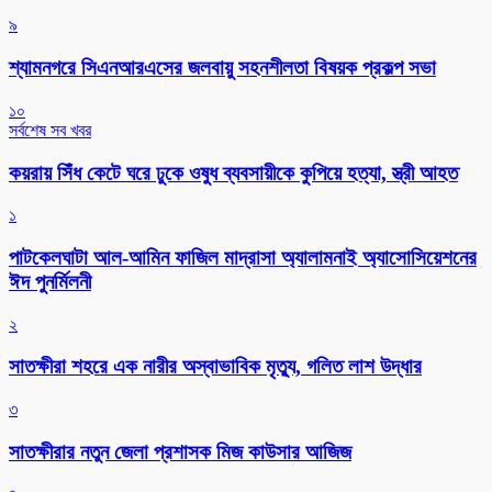
৯
শ্যামনগরে সিএনআরএসের জলবায়ু সহনশীলতা বিষয়ক প্রকল্প সভা
১০
সর্বশেষ সব খবর
কয়রায় সিঁধ কেটে ঘরে ঢুকে ওষুধ ব্যবসায়ীকে কুপিয়ে হত্যা, স্ত্রী আহত
১
পাটকেলঘাটা আল-আমিন ফাজিল মাদ্রাসা অ্যালামনাই অ্যাসোসিয়েশনের
ঈদ পুনর্মিলনী
২
সাতক্ষীরা শহরে এক নারীর অস্বাভাবিক মৃত্যু, গলিত লাশ উদ্ধার
৩
সাতক্ষীরার নতুন জেলা প্রশাসক মিজ কাউসার আজিজ