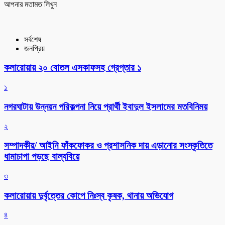
আপনার মতামত লিখুন
সর্বশেষ
জনপ্রিয়
কলারোয়ায় ২০ বোতল এসকাফসহ গ্রেপ্তার ১
১
নগরঘাটায় উন্নয়ন পরিকল্পনা নিয়ে প্রার্থী ইবাদুল ইসলামের মতবিনিময়
২
সম্পাদকীয়/ আইনি ফাঁকফোকর ও প্রশাসনিক দায় এড়ানোর সংস্কৃতিতে
ধামাচাপা পড়ছে বাল্যবিয়ে
৩
কলারোয়ায় দুর্বৃত্তের কোপে নিঃস্ব কৃষক, থানায় অভিযোগ
৪