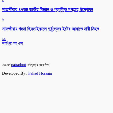
সাতক্ষীরায় ৪৭তম জাতীয় বিজ্ঞান ও প্রযুক্তি সপ্তাহ উদ্বোধন
৯
সাতক্ষীরায় গহনা ছিনতাইকালে দুর্বৃত্তের ইটের আঘাতে নারী নিহত
১০
জনপ্রিয় সব খবর
২০২৫
patradoot
সর্বস্বত্ব সংরক্ষিত
Developed By :
Fahad Hossain