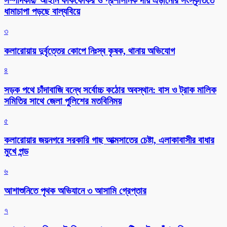
সম্পাদকীয়/ আইনি ফাঁকফোকর ও প্রশাসনিক দায় এড়ানোর সংস্কৃতিতে
ধামাচাপা পড়ছে বাল্যবিয়ে
৩
কলারোয়ায় দুর্বৃত্তের কোপে নিঃস্ব কৃষক, থানায় অভিযোগ
৪
সড়ক পথে চাঁদাবাজি বন্ধে সর্বোচ্চ কঠোর অবস্থান: বাস ও ট্রাক মালিক
সমিতির সাথে জেলা পুলিশের মতবিনিময়
৫
কলারোয়ার জয়নগরে সরকারি গাছ আত্মসাতের চেষ্টা, এলাকাবাসীর বাধার
মুখে পন্ড
৬
আশাশুনিতে পৃথক অভিযানে ৩ আসামি গ্রেপ্তার
৭