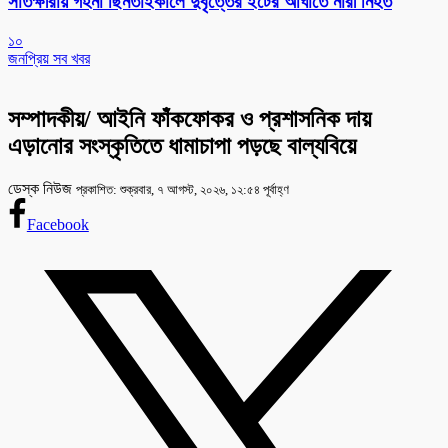
সাতক্ষীরায় গহনা ছিনতাইকালে দুর্বৃত্তের ইটের আঘাতে নারী নিহত
১০
জনপ্রিয় সব খবর
সম্পাদকীয়/ আইনি ফাঁকফোকর ও প্রশাসনিক দায়
এড়ানোর সংস্কৃতিতে ধামাচাপা পড়ছে বাল্যবিয়ে
ডেস্ক নিউজ
প্রকাশিত: শুক্রবার, ৭ আগস্ট, ২০২৬, ১২:৫৪ পূর্বাহ্ণ
Facebook