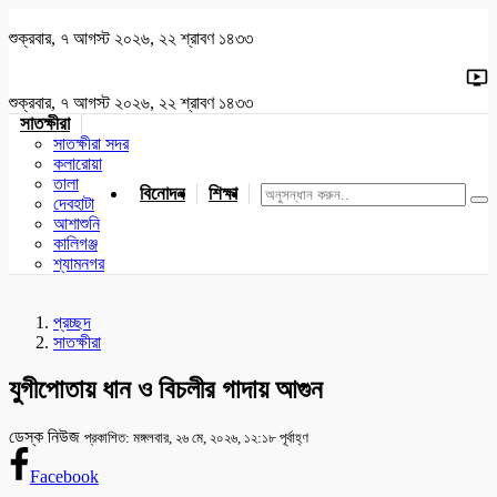
শুক্রবার, ৭ আগস্ট ২০২৬, ২২ শ্রাবণ ১৪৩৩
শুক্রবার, ৭ আগস্ট ২০২৬, ২২ শ্রাবণ ১৪৩৩
সাতক্ষীরা
সাতক্ষীরা সদর
কলারোয়া
তালা
বিনোদন
শিক্ষা
খেলাধুলা
জাতীয়
খুলনা
যশোর
দেবহাটা
আশাশুনি
কালিগঞ্জ
শ্যামনগর
প্রচ্ছদ
সাতক্ষীরা
যুগীপোতায় ধান ও বিচলীর গাদায় আগুন
ডেস্ক নিউজ
প্রকাশিত: মঙ্গলবার, ২৬ মে, ২০২৬, ১২:১৮ পূর্বাহ্ণ
Facebook