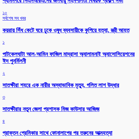
শ্যামনগরে সিএনআরএসের জলবায়ু সহনশীলতা বিষয়ক প্রকল্প সভা
১০
সর্বশেষ সব খবর
কয়রায় সিঁধ কেটে ঘরে ঢুকে ওষুধ ব্যবসায়ীকে কুপিয়ে হত্যা, স্ত্রী আহত
১
পাটকেলঘাটা আল-আমিন ফাজিল মাদ্রাসা অ্যালামনাই অ্যাসোসিয়েশনের
ঈদ পুনর্মিলনী
২
সাতক্ষীরা শহরে এক নারীর অস্বাভাবিক মৃত্যু, গলিত লাশ উদ্ধার
৩
সাতক্ষীরার নতুন জেলা প্রশাসক মিজ কাউসার আজিজ
৪
প্রাক্তন প্রেমিকার সাথে ফোনালাপের পর তরুনের আত্মহত্যা