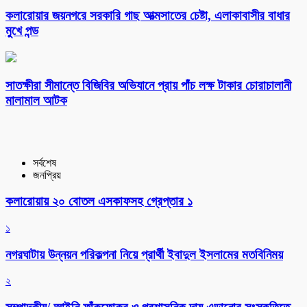
কলারোয়ার জয়নগরে সরকারি গাছ আত্মসাতের চেষ্টা, এলাকাবাসীর বাধার
মুখে পন্ড
সাতক্ষীরা সীমান্তে বিজিবির অভিযানে প্রায় পাঁচ লক্ষ টাকার চোরাচালানী
মালামাল আটক
সর্বশেষ
জনপ্রিয়
কলারোয়ায় ২০ বোতল এসকাফসহ গ্রেপ্তার ১
১
নগরঘাটায় উন্নয়ন পরিকল্পনা নিয়ে প্রার্থী ইবাদুল ইসলামের মতবিনিময়
২