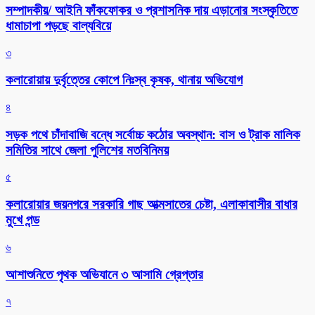
সম্পাদকীয়/ আইনি ফাঁকফোকর ও প্রশাসনিক দায় এড়ানোর সংস্কৃতিতে
ধামাচাপা পড়ছে বাল্যবিয়ে
৩
কলারোয়ায় দুর্বৃত্তের কোপে নিঃস্ব কৃষক, থানায় অভিযোগ
৪
সড়ক পথে চাঁদাবাজি বন্ধে সর্বোচ্চ কঠোর অবস্থান: বাস ও ট্রাক মালিক
সমিতির সাথে জেলা পুলিশের মতবিনিময়
৫
কলারোয়ার জয়নগরে সরকারি গাছ আত্মসাতের চেষ্টা, এলাকাবাসীর বাধার
মুখে পন্ড
৬
আশাশুনিতে পৃথক অভিযানে ৩ আসামি গ্রেপ্তার
৭