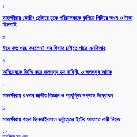
৫
সাতক্ষীরায় কোচিং সেন্টারে ঢুকে পরিচালককে কুপিয়ে পিটিয়ে জখম ও টাকা
ছিনতাই
৬
ঈদে কত খরচ করলেন? সব হিসাব চাইতে পারে এনবিআর
৭
অনিমেষকে জিম্মি করে জলদস্যু ডন বাহিনী, ৩ জলদস্যু আটক
৮
সাতক্ষীরায় ৪৭তম জাতীয় বিজ্ঞান ও প্রযুক্তি সপ্তাহ উদ্বোধন
৯
সাতক্ষীরায় গহনা ছিনতাইকালে দুর্বৃত্তের ইটের আঘাতে নারী নিহত
১০
জনপ্রিয় সব খবর