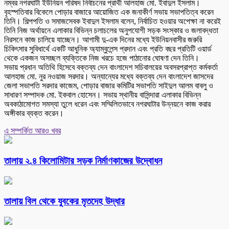
নম্বর নগরঘাটা ইউনিয়ন পরিষদ নির্বাচনের প্রার্থী আলহাজ মো. ইবাদুল ইসলাম।
বৃহস্পতিবার বিকেলে পোড়ার বাজারে আয়োজিত এক জনাকীর্ণ সভায় সভাপতিত্ব করেন
তিনি। শিল্পপতি ও সমাজসেবক ইবাদুল ইসলাম বলেন, নির্বাচিত হওয়ার অপেক্ষা না করেই
তিনি নিজ অর্থায়নে এলাকার বিভিন্ন চলাচলের অনুপযোগী সড়ক সংস্কার ও জলাবদ্ধতা
নিরসনে কাজ চালিয়ে যাচ্ছেন। আগামী দু-এক দিনের মধ্যে ইউনিয়নবাসীর জরুরি
চিকিৎসার সুবিধার্থে একটি আধুনিক অ্যাম্বুলেন্স প্রদান এবং প্রতি বছর প্রতিটি ওয়ার্ড
থেকে একজন অসচ্ছল ব্যক্তিকে নিজ খরচে হজে পাঠানোর ঘোষণা দেন তিনি।
সভায় প্রধান অতিথি হিসেবে বক্তব্য দেন বাংলাদেশ সচিবালয়ের অবসরপ্রাপ্ত কর্মকর্তা
আলহাজ মো. নুর নওয়াজ সরদার। অন্যান্যের মধ্যে বক্তব্য দেন বাংলাদেশ জাসদের
জেলা সভাপতি সরদার কাজেম, পোড়ার বাজার কমিটির সভাপতি সাইদুল আলম বাবলু ও
সাধারণ সম্পাদক মো. ইকবাল হোসেন। সভায় স্থানীয় বাসিন্দারা এলাকার বিভিন্ন
অবকাঠামোগত সমস্যা তুলে ধরেন এবং সম্মিলিতভাবে নগরঘাটার উন্নয়নে কাজ করার
অঙ্গীকার ব্যক্ত করেন।
এ সম্পর্কিত আরও খবর
তালায় ২.৪ কিলোমিটার সড়ক নির্মাণকাজের উদ্বোধন
তালায় বিল থেকে যুবকের মৃতদেহ উদ্ধার