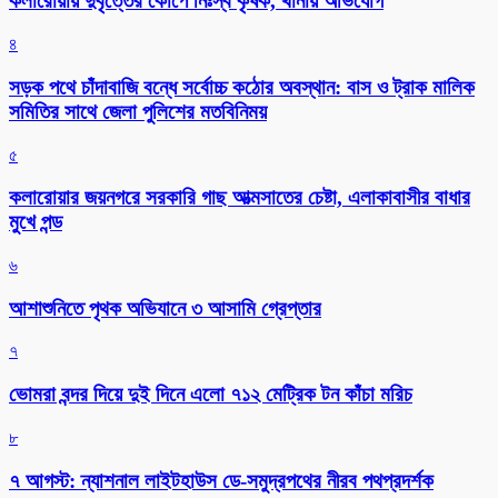
কলারোয়ায় দুর্বৃত্তের কোপে নিঃস্ব কৃষক, থানায় অভিযোগ
৪
সড়ক পথে চাঁদাবাজি বন্ধে সর্বোচ্চ কঠোর অবস্থান: বাস ও ট্রাক মালিক
সমিতির সাথে জেলা পুলিশের মতবিনিময়
৫
কলারোয়ার জয়নগরে সরকারি গাছ আত্মসাতের চেষ্টা, এলাকাবাসীর বাধার
মুখে পন্ড
৬
আশাশুনিতে পৃথক অভিযানে ৩ আসামি গ্রেপ্তার
৭
ভোমরা বন্দর দিয়ে দুই দিনে এলো ৭১২ মেট্রিক টন কাঁচা মরিচ
৮
৭ আগস্ট: ন্যাশনাল লাইটহাউস ডে-সমুদ্রপথের নীরব পথপ্রদর্শক