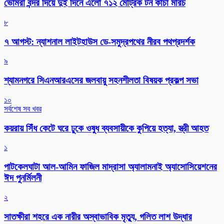
ভোমরা বন্দর দিয়ে দুই দিনে এলো ৭১২ মেট্রিক টন কাঁচা মরিচ
৮
৭ আগস্ট: ন্যাশনাল লাইটহাউস ডে-সমুদ্রপথের নীরব পথপ্রদর্শক
৯
শ্যামনগরে সিএনআরএসের জলবায়ু সহনশীলতা বিষয়ক প্রকল্প সভা
১০
সর্বশেষ সব খবর
কয়রায় সিঁধ কেটে ঘরে ঢুকে ওষুধ ব্যবসায়ীকে কুপিয়ে হত্যা, স্ত্রী আহত
১
পাটকেলঘাটা আল-আমিন ফাজিল মাদ্রাসা অ্যালামনাই অ্যাসোসিয়েশনের
ঈদ পুনর্মিলনী
২
সাতক্ষীরা শহরে এক নারীর অস্বাভাবিক মৃত্যু, গলিত লাশ উদ্ধার