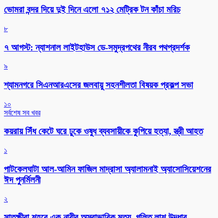
ভোমরা বন্দর দিয়ে দুই দিনে এলো ৭১২ মেট্রিক টন কাঁচা মরিচ
৮
৭ আগস্ট: ন্যাশনাল লাইটহাউস ডে-সমুদ্রপথের নীরব পথপ্রদর্শক
৯
শ্যামনগরে সিএনআরএসের জলবায়ু সহনশীলতা বিষয়ক প্রকল্প সভা
১০
সর্বশেষ সব খবর
কয়রায় সিঁধ কেটে ঘরে ঢুকে ওষুধ ব্যবসায়ীকে কুপিয়ে হত্যা, স্ত্রী আহত
১
পাটকেলঘাটা আল-আমিন ফাজিল মাদ্রাসা অ্যালামনাই অ্যাসোসিয়েশনের
ঈদ পুনর্মিলনী
২
সাতক্ষীরা শহরে এক নারীর অস্বাভাবিক মৃত্যু, গলিত লাশ উদ্ধার