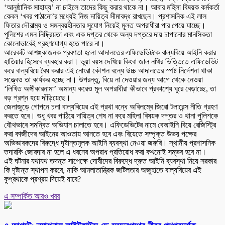
‘আনুষ্ঠানিক সাহায্য’ না চাইলে তাদের কিছু করার থাকে না। আবার মহিলা বিষয়ক কর্মকর্তা
কেবল ‘খবর পাঠানো’র মধ্যেই নিজ দায়িত্ব সীমাবদ্ধ রাখছেন। প্রশাসনিক এই লাল
ফিতার দৌরাত্ম্য ও সমন্বয়হীনতার সুযোগ নিয়েই মূলত অপরাধীরা পার পেয়ে যাচ্ছে।
পুলিশের এমন নিষ্ক্রিয়তা এবং এক দপ্তর থেকে অন্য দপ্তরে দায় চাপানোর মানসিকতা
কোনোভাবেই গ্রহণযোগ্য হতে পারে না।
আরেকটি আশঙ্কাজনক প্রবণতা হলো আদালতের এফিডেভিটকে বাল্যবিয়ে আইনি করার
হাতিয়ার হিসেবে ব্যবহার করা। ভুয়া বয়স দেখিয়ে কিংবা জাল নথির ভিত্তিতে এফিডেভিট
করে বাল্যবিয়ে বৈধ করার এই নোংরা কৌশল বন্ধে উচ্চ আদালতের স্পষ্ট নির্দেশনা থাকা
সত্ত্বেও তা কার্যকর হচ্ছে না। উপরন্তু, বিয়ে না দেওয়ার জন্য আগে থেকে নেওয়া
‘লিখিত অঙ্গীকারনামা’ অমান্য করেও মূল অপরাধীরা কীভাবে প্রকাশ্যে ঘুরে বেড়াচ্ছে, তা
বড় প্রশ্ন হয়ে দাঁড়িয়েছে।
জেলাজুড়ে গোপনে চলা বাল্যবিয়ের এই প্রথা বন্ধে অবিলম্বে জিরো টলারেন্স নীতি গ্রহণ
করতে হবে। শুধু খবর পাঠিয়ে দায়িত্ব শেষ না করে মহিলা বিষয়ক দপ্তর ও থানা পুলিশকে
যৌথভাবে সমন্বিত অভিযান চালাতে হবে। এফিডেভিটের নামে বেআইনি বিয়ে রেজিস্ট্রি
করা কাজীদের আইনের আওতায় আনতে হবে এবং বিয়েতে সম্পৃক্ত উভয় পক্ষের
অভিভাবকদের বিরুদ্ধে দৃষ্টান্তমূলক আইনি ব্যবস্থা নেওয়া জরুরি। স্থানীয় প্রশাসনিক
তদারকি জোরদার না হলে এ ধরনের অপরাধ প্রতিরোধ করা কখনোই সম্ভব হবে না।
এই ঘটনার যথাযথ তদন্ত সাপেক্ষে দোষীদের বিরুদ্ধে দ্রুত আইনি ব্যবস্থা নিয়ে সরকার
কি দৃষ্টান্ত স্থাপন করবে, নাকি আমলাতান্ত্রিক জটিলতার অজুহাতে বাল্যবিয়ের এই
কুপ্রথাকে প্রশ্রয় দিয়েই যাবে?
এ সম্পর্কিত আরও খবর