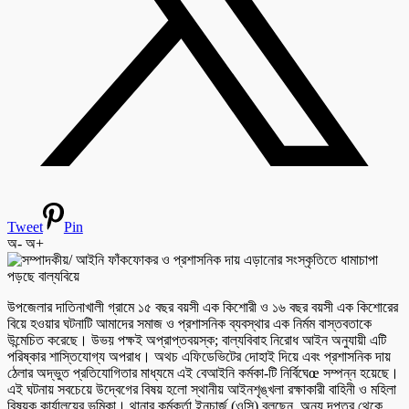
Tweet
Pin
অ-
অ+
উপজেলার দাতিনাখালী গ্রামে ১৫ বছর বয়সী এক কিশোরী ও ১৬ বছর বয়সী এক কিশোরের
বিয়ে হওয়ার ঘটনাটি আমাদের সমাজ ও প্রশাসনিক ব্যবস্থার এক নির্মম বাস্তবতাকে
উন্মেচিত করেছে। উভয় পক্ষই অপ্রাপ্তবয়স্ক; বাল্যবিবাহ নিরোধ আইন অনুযায়ী এটি
পরিষ্কার শাস্তিযোগ্য অপরাধ। অথচ এফিডেভিটের দোহাই দিয়ে এবং প্রশাসনিক দায়
ঠেলার অদ্ভুত প্রতিযোগিতার মাধ্যমে এই বেআইনি কর্মকা-টি নির্বিঘেœ সম্পন্ন হয়েছে।
এই ঘটনায় সবচেয়ে উদ্বেগের বিষয় হলো স্থানীয় আইনশৃঙ্খলা রক্ষাকারী বাহিনী ও মহিলা
বিষয়ক কার্যালয়ের ভূমিকা। থানার কর্মকর্তা ইনচার্জ (ওসি) বলছেন, অন্য দপ্তর থেকে