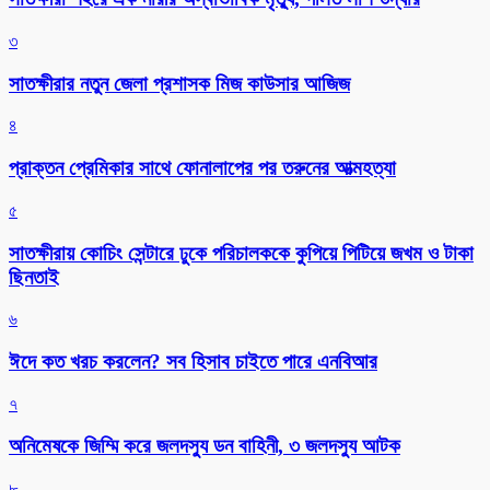
৩
সাতক্ষীরার নতুন জেলা প্রশাসক মিজ কাউসার আজিজ
৪
প্রাক্তন প্রেমিকার সাথে ফোনালাপের পর তরুনের আত্মহত্যা
৫
সাতক্ষীরায় কোচিং সেন্টারে ঢুকে পরিচালককে কুপিয়ে পিটিয়ে জখম ও টাকা
ছিনতাই
৬
ঈদে কত খরচ করলেন? সব হিসাব চাইতে পারে এনবিআর
৭
অনিমেষকে জিম্মি করে জলদস্যু ডন বাহিনী, ৩ জলদস্যু আটক
৮