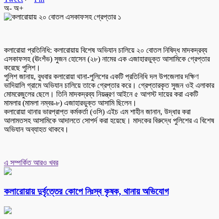
অ-
অ+
কলারোয়া প্রতিনিধি: কলারোয়ায় বিশেষ অভিযান চালিয়ে ২০ বোতল নিষিদ্ধ মাদকদ্রব্য
এসকাফসহ (ঊংশঁভ) সুজন হোসেন (২৮) নামের এক এজাহারভুক্ত আসামিকে গ্রেপ্তার
করেছে পুলিশ।
পুলিশ জানায়, বুধবার কলারোয়া থানা-পুলিশের একটি প্রতিনিধি দল উপজেলার দক্ষিণ
ভাদিয়ালি গ্রামে অভিযান চালিয়ে তাকে গ্রেপ্তার করে। গ্রেপ্তারকৃত সুজন ওই এলাকার
মোমরেজুলের ছেলে। তিনি মাদকদ্রব্য নিয়ন্ত্রণ আইনে ৫ আগস্ট দায়ের করা একটি
মামলার (মামলা নম্বর-৮) এজাহারভুক্ত আসামি ছিলেন।
কলারোয়া থানার ভারপ্রাপ্ত কর্মকর্তা (ওসি) এইচ এম শাহীন জানান, উদ্ধার করা
আলামতসহ আসামিকে আদালতে সোপর্দ করা হয়েছে। মাদকের বিরুদ্ধে পুলিশের এ বিশেষ
অভিযান অব্যাহত থাকবে।
এ সম্পর্কিত আরও খবর
কলারোয়ায় দুর্বৃত্তের কোপে নিঃস্ব কৃষক, থানায় অভিযোগ