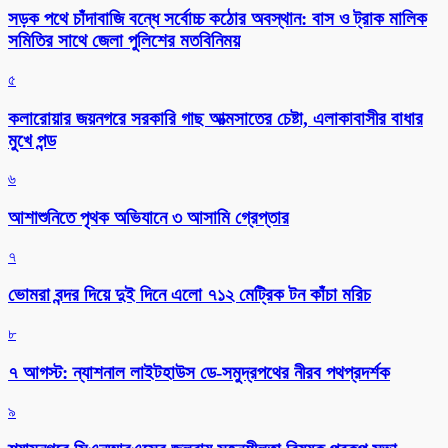
সড়ক পথে চাঁদাবাজি বন্ধে সর্বোচ্চ কঠোর অবস্থান: বাস ও ট্রাক মালিক
সমিতির সাথে জেলা পুলিশের মতবিনিময়
৫
কলারোয়ার জয়নগরে সরকারি গাছ আত্মসাতের চেষ্টা, এলাকাবাসীর বাধার
মুখে পন্ড
৬
আশাশুনিতে পৃথক অভিযানে ৩ আসামি গ্রেপ্তার
৭
ভোমরা বন্দর দিয়ে দুই দিনে এলো ৭১২ মেট্রিক টন কাঁচা মরিচ
৮
৭ আগস্ট: ন্যাশনাল লাইটহাউস ডে-সমুদ্রপথের নীরব পথপ্রদর্শক
৯