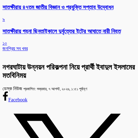
সাতক্ষীরায় ৪৭তম জাতীয় বিজ্ঞান ও প্রযুক্তি সপ্তাহ উদ্বোধন
৯
সাতক্ষীরায় গহনা ছিনতাইকালে দুর্বৃত্তের ইটের আঘাতে নারী নিহত
১০
জনপ্রিয় সব খবর
নগরঘাটায় উন্নয়ন পরিকল্পনা নিয়ে প্রার্থী ইবাদুল ইসলামের
মতবিনিময়
ডেস্ক নিউজ
প্রকাশিত: শুক্রবার, ৭ আগস্ট, ২০২৬, ১:৫১ পূর্বাহ্ণ
Facebook