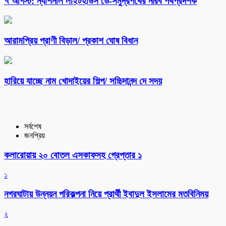
৭ আগস্ট: ন্যাশনাল লাইটহাউস ডে-সমুদ্রপথের নীরব পথপ্রদর্শক
আরামপ্রিয় প্রাণী বিড়াল/ প্রকাশ ঘোষ বিধান
হারিয়ে যাচ্ছে নাম খোদাইয়ের শিল্প/ সচ্চিদানন্দ দে সদয়
সর্বশেষ
জনপ্রিয়
কলারোয়ায় ২০ বোতল এসকাফসহ গ্রেপ্তার ১
১
নগরঘাটায় উন্নয়ন পরিকল্পনা নিয়ে প্রার্থী ইবাদুল ইসলামের মতবিনিময়
২