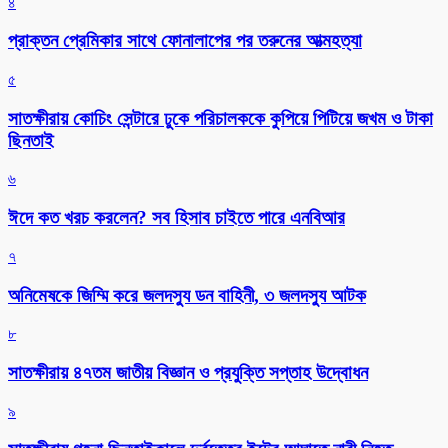
৪
প্রাক্তন প্রেমিকার সাথে ফোনালাপের পর তরুনের আত্মহত্যা
৫
সাতক্ষীরায় কোচিং সেন্টারে ঢুকে পরিচালককে কুপিয়ে পিটিয়ে জখম ও টাকা
ছিনতাই
৬
ঈদে কত খরচ করলেন? সব হিসাব চাইতে পারে এনবিআর
৭
অনিমেষকে জিম্মি করে জলদস্যু ডন বাহিনী, ৩ জলদস্যু আটক
৮
সাতক্ষীরায় ৪৭তম জাতীয় বিজ্ঞান ও প্রযুক্তি সপ্তাহ উদ্বোধন
৯