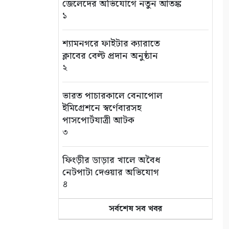
জেলেদের অভিযোগে নতুন আতঙ্ক
১
শ্যামনগরে ফাইটার ক্যারাতে
ক্লাবের বেল্ট প্রদান অনুষ্ঠান
২
ভারত পাচারকালে বেনাপোল
ইমিগ্রেশনে স্বর্ণেবারসহ
পাসপোর্টযাত্রী আটক
৩
ফিংড়ীর ডাড়ার খালে অবৈধ
নেটপাটা দেওয়ার অভিযোগ
৪
সর্বশেষ সব খবর
তালায় বিল থেকে যুবকের মৃতদেহ
উদ্ধার