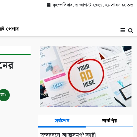
বৃহস্পতিবার, ৬ আগস্ট ২০২৬, ২১ শ্রাবণ ১৪৩৩
য়
ই-পেপার
নের
অ+
সর্বশেষ
জনপ্রিয়
সুন্দরবনে আত্মসমর্পণকারী