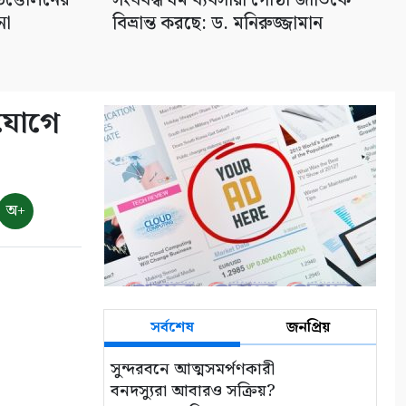
উত্তোলনের
সংঘবদ্ধ ধর্ম ব্যবসায়ী গোষ্ঠী জাতিকে
না
বিভ্রান্ত করছে: ড. মনিরুজ্জামান
িযোগে
অ+
সর্বশেষ
জনপ্রিয়
সুন্দরবনে আত্মসমর্পণকারী
বনদস্যুরা আবারও সক্রিয়?