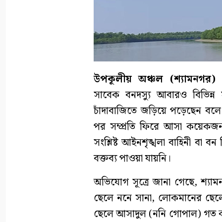
উপকূলীয় অঞ্চল (শ্যামনগর) প্
সাবেক বনদস্যু আবারও বিভিন্ন 
চাঁদাবাজিতে জড়িয়ে পড়েছেন বলে
পর সম্প্রতি ফিরে আসা কয়েক
সংশ্লিষ্ট আইনশৃঙ্খলা বাহিনী বা 
বক্তব্য পাওয়া যায়নি।
অভিযোগ সূত্রে জানা গেছে, শ্য
ছেলে ননে সানা, লোকমানের ছেল
ছেলে আসাদুল (ননি গোপাল) গত কয়