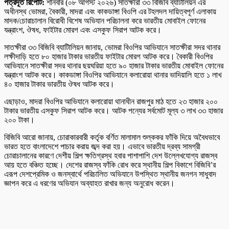
পত্রদূত রিপোর্ট:
শনিবার (০৮ আগস্ট ২০২৬) সাতক্ষীরা ৩৩ বিজিবি ব্যাটালিয়ন এর
অধীনস্থ ভোমরা, বৈকারী, মাদরা এবং কাকডাঙ্গা বিওপি এর টহলদল দায়িত্বপূর্ণ এলাকায়
মাদক/চোরাচালান বিরোধী বিশেষ অভিযান পরিচালনা করে ভারতীয় মোবাইল ফোনের
যন্ত্রাংশ, ঔষধ, ফাইটার মোরগ এবং এসকুফ সিরাপ আটক করে।
সাতক্ষীরা ৩৩ বিজিবি ব্যাটিালিয়ন জানায়, ভোমরা বিওপির আভিযানে সাতক্ষীরা সদর থানার
লক্ষীদাড়ি হতে ৮০ হাজার টাকার ভারতীয় ফাইটার মোরগ আটক করে। বৈকারী বিওপির
আভিযানে সাতক্ষীরা সদর থানার ছয়ঘরিয়া হতে ৯০ হাজার টাকার ভারতীয় মোবাইল ফোনের
যন্ত্রাংশ আটক করে। কাকডাঙ্গা বিওপির আভিযানে কলারোয়া থানার ভাদিয়ালি হতে ১ লাখ
৪০ হাজার টাকার ভারতীয় ঔষধ আটক করে।
এছাড়াও, মাদরা বিওপির আভিযানে কলারোয়া থানাধীন রাজপুর মাঠ হতে ২৩ হাজার ২০০
টাকার ভারতীয় এসকুফ সিরাপ আটক করে। আটক পন্যের সর্বমোট মূল্য ৩ লাখ ৩৩ হাজার
২০০ টাকা।
বিজিবি আরো জানায়, চোরাকারবারী কর্তৃক বর্ণিত মালামাল শুল্ককর ফাঁকি দিয়ে অবৈধভাবে
ভারত হতে বাংলাদেশে পাচার করায় জব্দ করা হয়। এভাবে ভারতীয় দ্রব্য সামগ্রী
চোরাচালানের কারণে দেশীয় শিল্প ক্ষতিগ্রস্থ হবার পাশাপাশি দেশ উল্লেখযোগ্য রাজস্ব
আয় হতে বঞ্চিত হচ্ছে। দেশের রাজস্ব ফাঁকি রোধ করে স্থানীয় শিল্প বিকাশে বিজিবি’র
এরূপ দেশপ্রেমিক ও জনস্বার্থে পরিচালিত অভিযানে উপস্থিত স্থানীয় জনগন সাধুবাদ
জ্ঞাপন করে এ ধরণের অভিযান অব্যাহত রাখার জন্য অনুরোধ করেন।