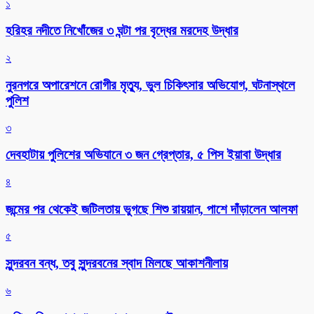
১
হরিহর নদীতে নিখোঁজের ৩ ঘন্টা পর বৃদ্ধের মরদেহ উদ্ধার
২
নুরনগরে অপারেশনে রোগীর মৃত্যু, ভুল চিকিৎসার অভিযোগ, ঘটনাস্থলে
পুলিশ
৩
দেবহাটায় পুলিশের অভিযানে ৩ জন গ্রেপ্তার, ৫ পিস ইয়াবা উদ্ধার
৪
জন্মের পর থেকেই জটিলতায় ভুগছে শিশু রায়য়ান, পাশে দাঁড়ালেন আলফা
৫
সুন্দরবন বন্ধ, তবু সুন্দরবনের স্বাদ মিলছে আকাশনীলায়
৬