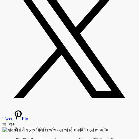
Tweet
Pin
অ-
অ+