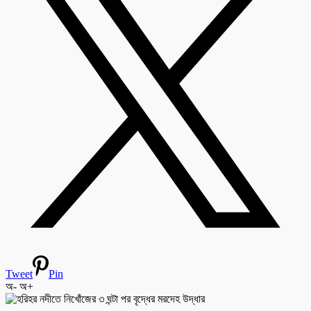
Tweet
Pin
অ-
অ+