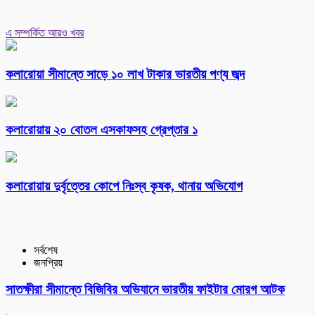
এ সম্পর্কিত আরও খবর
কলারোয়া সীমান্তে সাড়ে ১০ লাখ টাকার ভারতীয় পণ্য জব্দ
কলারোয়ায় ২০ বোতল এসকাফসহ গ্রেপ্তার ১
কলারোয়ায় দুর্বৃত্তের কোপে নিঃস্ব কৃষক, থানায় অভিযোগ
সর্বশেষ
জনপ্রিয়
সাতক্ষীরা সীমান্তে বিজিবির অভিযানে ভারতীয় ফাইটার মোরগ আটক