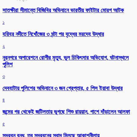
সাতক্ষীরা সীমান্তে বিজিবির অভিযানে ভারতীয় ফাইটার মোরগ আটক
১
হরিহর নদীতে নিখোঁজের ৩ ঘন্টা পর বৃদ্ধের মরদেহ উদ্ধার
২
নুরনগরে অপারেশনে রোগীর মৃত্যু, ভুল চিকিৎসার অভিযোগ, ঘটনাস্থলে
পুলিশ
৩
দেবহাটায় পুলিশের অভিযানে ৩ জন গ্রেপ্তার, ৫ পিস ইয়াবা উদ্ধার
৪
জন্মের পর থেকেই জটিলতায় ভুগছে শিশু রায়য়ান, পাশে দাঁড়ালেন আলফা
৫
সুন্দরবন বন্ধ, তবু সুন্দরবনের স্বাদ মিলছে আকাশনীলায়