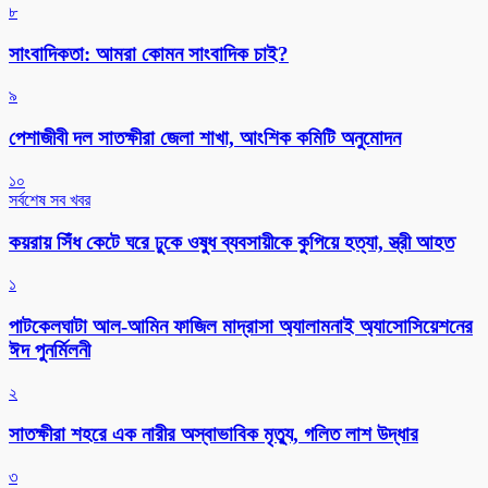
৮
সাংবাদিকতা: আমরা কোমন সাংবাদিক চাই?
৯
পেশাজীবী দল সাতক্ষীরা জেলা শাখা, আংশিক কমিটি অনুমোদন
১০
সর্বশেষ সব খবর
কয়রায় সিঁধ কেটে ঘরে ঢুকে ওষুধ ব্যবসায়ীকে কুপিয়ে হত্যা, স্ত্রী আহত
১
পাটকেলঘাটা আল-আমিন ফাজিল মাদ্রাসা অ্যালামনাই অ্যাসোসিয়েশনের
ঈদ পুনর্মিলনী
২
সাতক্ষীরা শহরে এক নারীর অস্বাভাবিক মৃত্যু, গলিত লাশ উদ্ধার
৩