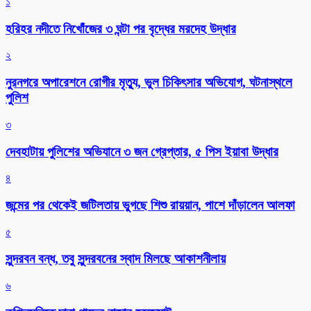
১
হরিহর নদীতে নিখোঁজের ৩ ঘন্টা পর বৃদ্ধের মরদেহ উদ্ধার
২
নুরনগরে অপারেশনে রোগীর মৃত্যু, ভুল চিকিৎসার অভিযোগ, ঘটনাস্থলে
পুলিশ
৩
দেবহাটায় পুলিশের অভিযানে ৩ জন গ্রেপ্তার, ৫ পিস ইয়াবা উদ্ধার
৪
জন্মের পর থেকেই জটিলতায় ভুগছে শিশু রায়য়ান, পাশে দাঁড়ালেন আলফা
৫
সুন্দরবন বন্ধ, তবু সুন্দরবনের স্বাদ মিলছে আকাশনীলায়
৬