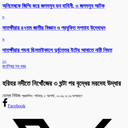
অনিমেষকে জিম্মি করে জলদস্যু ডন বাহিনী, ৩ জলদস্যু আটক
৮
সাতক্ষীরায় ৪৭তম জাতীয় বিজ্ঞান ও প্রযুক্তি সপ্তাহ উদ্বোধন
৯
সাতক্ষীরায় গহনা ছিনতাইকালে দুর্বৃত্তের ইটের আঘাতে নারী নিহত
১০
জনপ্রিয় সব খবর
হরিহর নদীতে নিখোঁজের ৩ ঘন্টা পর বৃদ্ধের মরদেহ উদ্ধার
ডেস্ক নিউজ
প্রকাশিত: শনিবার, ৮ আগস্ট, ২০২৬, ৬:১৬ অপরাহ্ণ
Facebook