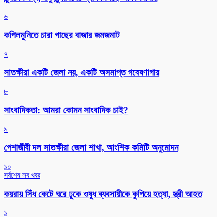
৬
কপিলমুনিতে চারা গাছের বাজার জমজমাট
৭
সাতক্ষীরা একটি জেলা নয়, একটি অসমাপ্ত গবেষণাগার
৮
সাংবাদিকতা: আমরা কোমন সাংবাদিক চাই?
৯
পেশাজীবী দল সাতক্ষীরা জেলা শাখা, আংশিক কমিটি অনুমোদন
১০
সর্বশেষ সব খবর
কয়রায় সিঁধ কেটে ঘরে ঢুকে ওষুধ ব্যবসায়ীকে কুপিয়ে হত্যা, স্ত্রী আহত
১