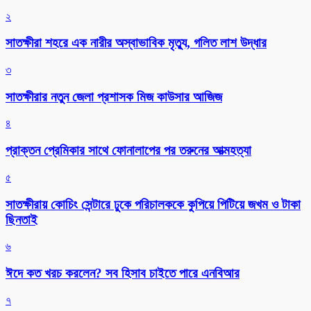
২
সাতক্ষীরা শহরে এক নারীর অস্বাভাবিক মৃত্যু, গলিত লাশ উদ্ধার
৩
সাতক্ষীরার নতুন জেলা প্রশাসক মিজ কাউসার আজিজ
৪
প্রাক্তন প্রেমিকার সাথে ফোনালাপের পর তরুনের আত্মহত্যা
৫
সাতক্ষীরায় কোচিং সেন্টারে ঢুকে পরিচালককে কুপিয়ে পিটিয়ে জখম ও টাকা
ছিনতাই
৬
ঈদে কত খরচ করলেন? সব হিসাব চাইতে পারে এনবিআর
৭