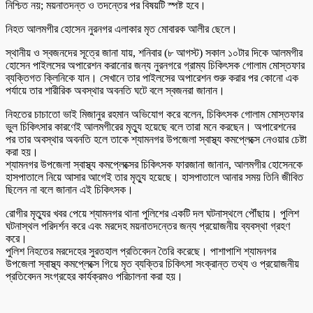
নিশ্চিত নয়; ময়নাতদন্ত ও তদন্তের পর বিষয়টি স্পষ্ট হবে।
নিহত আলমগীর হোসেন নুরনগর এলাকার মৃত মোবারক আলীর ছেলে।
স্থানীয় ও স্বজনদের সূত্রে জানা যায়, শনিবার (৮ আগস্ট) সকাল ১০টার দিকে আলমগীর
হোসেন পাইলসের অপারেশন করানোর জন্য নুরনগরে গ্রাম্য চিকিৎসক গোলাম মোস্তফার
ব্যক্তিগত ক্লিনিকে যান। সেখানে তার পাইলসের অপারেশন শুরু করার পর কোনো এক
পর্যায়ে তার শারীরিক অবস্থার অবনতি ঘটে বলে স্বজনরা জানান।
নিহতের চাচাতো ভাই মিজানুর রহমান অভিযোগ করে বলেন, চিকিৎসক গোলাম মোস্তফার
ভুল চিকিৎসার কারণেই আলমগীরের মৃত্যু হয়েছে বলে তারা মনে করছেন। অপারেশনের
পর তার অবস্থার অবনতি হলে তাকে শ্যামনগর উপজেলা স্বাস্থ্য কমপ্লেক্সে নেওয়ার চেষ্টা
করা হয়।
শ্যামনগর উপজেলা স্বাস্থ্য কমপ্লেক্সের চিকিৎসক ফারজানা জানান, আলমগীর হোসেনকে
হাসপাতালে নিয়ে আসার আগেই তার মৃত্যু হয়েছে। হাসপাতালে আনার সময় তিনি জীবিত
ছিলেন না বলে জানান এই চিকিৎসক।
রোগীর মৃত্যুর খবর পেয়ে শ্যামনগর থানা পুলিশের একটি দল ঘটনাস্থলে পৌঁছায়। পুলিশ
ঘটনাস্থল পরিদর্শন করে এবং মরদেহ ময়নাতদন্তের জন্য প্রয়োজনীয় ব্যবস্থা গ্রহণ
করে।
পুলিশ নিহতের মরদেহের সুরতহাল প্রতিবেদন তৈরি করেছে। পাশাপাশি শ্যামনগর
উপজেলা স্বাস্থ্য কমপ্লেক্সে গিয়ে মৃত ব্যক্তির চিকিৎসা সংক্রান্ত তথ্য ও প্রয়োজনীয়
প্রতিবেদন সংগ্রহের কার্যক্রমও পরিচালনা করা হয়।