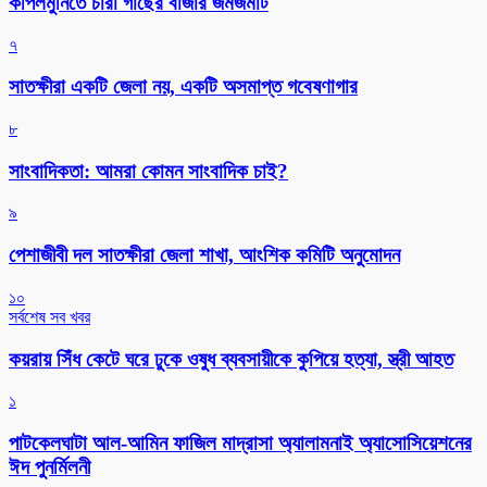
কপিলমুনিতে চারা গাছের বাজার জমজমাট
৭
সাতক্ষীরা একটি জেলা নয়, একটি অসমাপ্ত গবেষণাগার
৮
সাংবাদিকতা: আমরা কোমন সাংবাদিক চাই?
৯
পেশাজীবী দল সাতক্ষীরা জেলা শাখা, আংশিক কমিটি অনুমোদন
১০
সর্বশেষ সব খবর
কয়রায় সিঁধ কেটে ঘরে ঢুকে ওষুধ ব্যবসায়ীকে কুপিয়ে হত্যা, স্ত্রী আহত
১
পাটকেলঘাটা আল-আমিন ফাজিল মাদ্রাসা অ্যালামনাই অ্যাসোসিয়েশনের
ঈদ পুনর্মিলনী