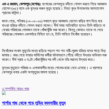
এম এ রহমান, কেশবপুর (যশোর):
যশোরের কেশবপুরে নদীতে গোসল করতে গিয়ে আমজাদ
হোসেন (৬৫) নামে এক বৃদ্ধের করুন মৃত্যু হয়েছে। নিহত বৃদ্ধ উপজেলার আলতাপোল
গ্রামের বাসিন্দা।
জানা গেছে, শনিবার (০৮-০৮-২৬) সকালে বৃদ্ধ আমজাদ হোসেন বাড়ির পাশ দিয়ে বয়ে
যাওয়া হরিহর নদীতে গোসল করতে নামেন। দীর্ঘ সময় অতিবাহিত হলেও তিনি বাড়িতে না
ফেরায় পরিবারের লোকজন তাকে খোঁজাখুঁজি শুরু করেন। কিন্তু কোথাও তাকে না পেয়ে
পরিবারের লোকজন একপর্যায়ে নিশ্চিত হন যে, তিনি পানিতে নিখোঁজ হয়েছেন।
নিখোঁজের সংবাদ মুহূর্তের মধ্যে ছড়িয়ে পড়লে শত শত নারী-পুরুষ হরিহর নদের পাড়ে ভিড়
জামায়। খবর পেয়ে ফায়ার সার্ভিসের কর্মীরা ঘটনাস্থলে পৌঁছে নদীতে উদ্ধার অভিযান শুরু
করেন। দীর্ঘ প্রায় ৩ ঘণ্টা খোঁজাখুঁজির পর নদী থেকে তাঁর মরদেহ উদ্ধার করে।
বৃদ্ধের মৃত্যুতে পরিবার ও এলাকাবাসীর মধ্যে শোকের ছায়া নেমে এসেছে। এ ব্যাপারে
কেশবপুর থনায় একটা অপমৃত্যুর মামলা হয়েছে।
এ সম্পর্কিত আরও খবর
শার্শায় গাছ থেকে পড়ে লন্ড্রি ব্যবসায়ীর মৃত্যু