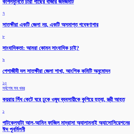
কপিলমুনিতে চারা গাছের বাজার জমজমাট
৭
সাতক্ষীরা একটি জেলা নয়, একটি অসমাপ্ত গবেষণাগার
৮
সাংবাদিকতা: আমরা কোমন সাংবাদিক চাই?
৯
পেশাজীবী দল সাতক্ষীরা জেলা শাখা, আংশিক কমিটি অনুমোদন
১০
সর্বশেষ সব খবর
কয়রায় সিঁধ কেটে ঘরে ঢুকে ওষুধ ব্যবসায়ীকে কুপিয়ে হত্যা, স্ত্রী আহত
১
পাটকেলঘাটা আল-আমিন ফাজিল মাদ্রাসা অ্যালামনাই অ্যাসোসিয়েশনের
ঈদ পুনর্মিলনী