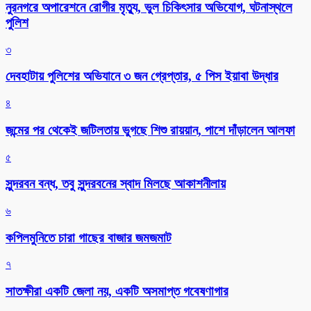
নুরনগরে অপারেশনে রোগীর মৃত্যু, ভুল চিকিৎসার অভিযোগ, ঘটনাস্থলে
পুলিশ
৩
দেবহাটায় পুলিশের অভিযানে ৩ জন গ্রেপ্তার, ৫ পিস ইয়াবা উদ্ধার
৪
জন্মের পর থেকেই জটিলতায় ভুগছে শিশু রায়য়ান, পাশে দাঁড়ালেন আলফা
৫
সুন্দরবন বন্ধ, তবু সুন্দরবনের স্বাদ মিলছে আকাশনীলায়
৬
কপিলমুনিতে চারা গাছের বাজার জমজমাট
৭
সাতক্ষীরা একটি জেলা নয়, একটি অসমাপ্ত গবেষণাগার