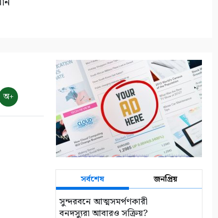
মান
৮
নদী থেকে অবৈধ ভাবে বালু
উত্তোলনের দায়ে ৫০ হাজার টাকা
জরিমানা
৯
অ+
সাতক্ষীরায় জুলাই গণঅভ্যুত্থানের
দ্বিতীয় বার্ষিকী উপলক্ষে
জামায়াতের বিক্ষোভ মিছিল
১০
সর্বশেষ
জনপ্রিয়
সুন্দরবনে আত্মসমর্পণকারী
বনদস্যুরা আবারও সক্রিয়?