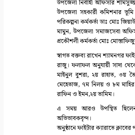
উপজেলা নির্বাহী অফিসার শামসুজ
উপজেলা সহকারী কমিশনার ভূমি ম
পরিকল্পনা কর্মকর্তা ডাঃ মোঃ জিয়
মামুন, উপজেলা সমাজসেবা অফিস
প্রকৌশলী কর্মকর্তা মোঃ মোস্তাফিজ
স্বাগত বক্তব্য রাখেন শ্যামনগর ফাই
রাজু। ফলাফল অনুযায়ী সাদা থেকে হ
মাইনুল বুশরা, ২য় রাহাত, ৩য় 
মেহেতাজ, ৭ম নিলয় ও ৮ম মাহির। হ
রাফিন ও ইমন,২য় তামিম।
এ সময় আরও উপস্থিত ছিলেন 
অভিভাবকবৃন্দ।
অনুষ্ঠানে ফাইটার ক্যারাতে ক্লাবের 