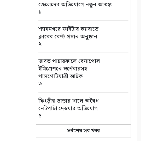
জেলেদের অভিযোগে নতুন আতঙ্ক
১
শ্যামনগরে ফাইটার ক্যারাতে
ক্লাবের বেল্ট প্রদান অনুষ্ঠান
২
ভারত পাচারকালে বেনাপোল
ইমিগ্রেশনে স্বর্ণেবারসহ
পাসপোর্টযাত্রী আটক
৩
ফিংড়ীর ডাড়ার খালে অবৈধ
নেটপাটা দেওয়ার অভিযোগ
৪
সর্বশেষ সব খবর
তালায় বিল থেকে যুবকের মৃতদেহ
উদ্ধার