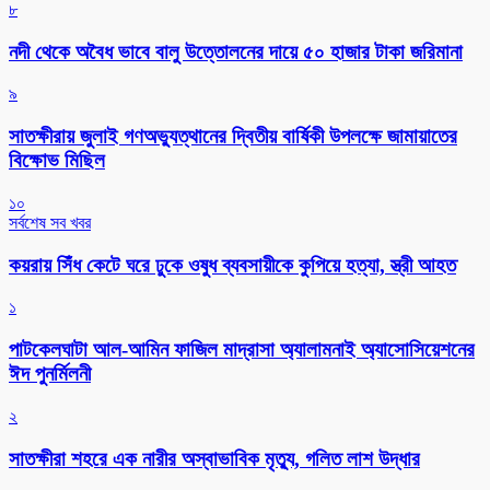
৮
নদী থেকে অবৈধ ভাবে বালু উত্তোলনের দায়ে ৫০ হাজার টাকা জরিমানা
৯
সাতক্ষীরায় জুলাই গণঅভ্যুত্থানের দ্বিতীয় বার্ষিকী উপলক্ষে জামায়াতের
বিক্ষোভ মিছিল
১০
সর্বশেষ সব খবর
কয়রায় সিঁধ কেটে ঘরে ঢুকে ওষুধ ব্যবসায়ীকে কুপিয়ে হত্যা, স্ত্রী আহত
১
পাটকেলঘাটা আল-আমিন ফাজিল মাদ্রাসা অ্যালামনাই অ্যাসোসিয়েশনের
ঈদ পুনর্মিলনী
২
সাতক্ষীরা শহরে এক নারীর অস্বাভাবিক মৃত্যু, গলিত লাশ উদ্ধার