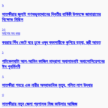
৯
সাতক্ষীরায় জুলাই গণঅভ্যুত্থানের দ্বিতীয় বার্ষিকী উপলক্ষে জামায়াতের
বিক্ষোভ মিছিল
১০
সর্বশেষ সব খবর
কয়রায় সিঁধ কেটে ঘরে ঢুকে ওষুধ ব্যবসায়ীকে কুপিয়ে হত্যা, স্ত্রী আহত
১
পাটকেলঘাটা আল-আমিন ফাজিল মাদ্রাসা অ্যালামনাই অ্যাসোসিয়েশনের
ঈদ পুনর্মিলনী
২
সাতক্ষীরা শহরে এক নারীর অস্বাভাবিক মৃত্যু, গলিত লাশ উদ্ধার
৩
সাতক্ষীরার নতুন জেলা প্রশাসক মিজ কাউসার আজিজ