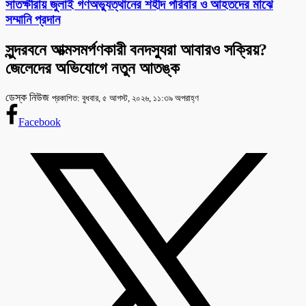
সাতক্ষীরায় জুলাই গণঅভ্যুত্থানের শহীদ পরিবার ও আহতদের মাঝে
সম্মানি প্রদান
সুন্দরবনে আত্মসমর্পণকারী বনদস্যুরা আবারও সক্রিয়?
জেলেদের অভিযোগে নতুন আতঙ্ক
ডেস্ক নিউজ
প্রকাশিত: বুধবার, ৫ আগস্ট, ২০২৬, ১১:৩৯ অপরাহ্ণ
Facebook