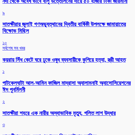
নদী থেকে অবৈধ ভাবে বালু উত্তোলনের দায়ে ৫০ হাজার টাকা জরিমানা
৯
সাতক্ষীরায় জুলাই গণঅভ্যুত্থানের দ্বিতীয় বার্ষিকী উপলক্ষে জামায়াতের
বিক্ষোভ মিছিল
১০
সর্বশেষ সব খবর
কয়রায় সিঁধ কেটে ঘরে ঢুকে ওষুধ ব্যবসায়ীকে কুপিয়ে হত্যা, স্ত্রী আহত
১
পাটকেলঘাটা আল-আমিন ফাজিল মাদ্রাসা অ্যালামনাই অ্যাসোসিয়েশনের
ঈদ পুনর্মিলনী
২
সাতক্ষীরা শহরে এক নারীর অস্বাভাবিক মৃত্যু, গলিত লাশ উদ্ধার
৩