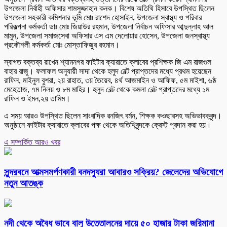
উপজেলা নির্বাহী অফিসার শামসুজ্জাহান কনক। বিশেষ অতিথি হিসাবে উপস্থিত ছিলেন
উপজেলা সহকারী কমিশনার ভূমি মোঃ রাশেদ হোসাইন, উপজেলা স্বাস্থ্য ও পরিবার
পরিকল্পনা কর্মকর্তা ডাঃ মোঃ জিয়াউর রহমান, উপজেলা নির্বাচন অফিসার আব্দুল্লাহ আল
মামুন, উপজেলা সমাজসেবা অফিসার এস এম দেলোয়ার হোসেন, উপজেলা জনস্বাস্থ্য
প্রকৌশলী কর্মকর্তা মোঃ মোস্তাফিজুর রহমান।
স্বাগত বক্তব্য রাখেন শ্যামনগর ফাইটার ক্যারাতে ক্লাবের প্রশিক্ষক জি এম রাজগুল
বাহার রাজু। ফলাফল অনুযায়ী সাদা থেকে হলুদ বেল্ট প্রাপ্তদের মধ্যে প্রথম হয়েছেন
রাফিন, মাইনুল বুশরা, ২য় রাহাত, ৩য় তৈয়েব, ৪র্থ আজমাইন ও আফিফ, ৫ম মাইশা, ৬ষ্ঠ
মেহেতাজ, ৭ম নিলয় ও ৮ম মাহির। হলুদ বেল্ট থেকে কমলা বেল্ট প্রাপ্তদের মধ্যে ১ম
রাফিন ও ইমন,২য় তামিম।
এ সময় আরও উপস্থিত ছিলেন সাংবাদিক রনজিৎ বর্মন, শিক্ষক কওছারসহ অভিভাবকবৃন্দ।
অনুষ্ঠানে ফাইটার ক্যারাতে ক্লাবের পক্ষ থেকে অতিথিবৃন্দকে ক্রেস্ট প্রদান করা হয়।
এ সম্পর্কিত আরও খবর
সুন্দরবনে আত্মসমর্পণকারী বনদস্যুরা আবারও সক্রিয়? জেলেদের অভিযোগে
নতুন আতঙ্ক
নদী থেকে অবৈধ ভাবে বালু উত্তোলনের দায়ে ৫০ হাজার টাকা জরিমানা