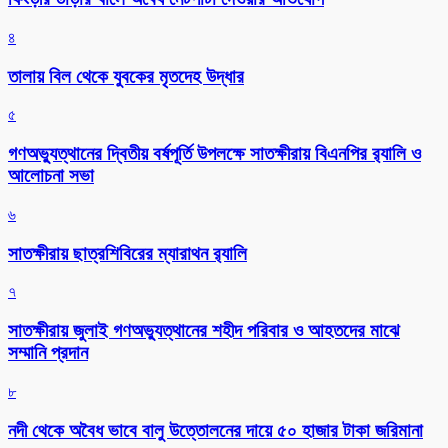
৪
তালায় বিল থেকে যুবকের মৃতদেহ উদ্ধার
৫
গণঅভ্যুত্থানের দ্বিতীয় বর্ষপূর্তি উপলক্ষে সাতক্ষীরায় বিএনপির র‌্যালি ও
আলোচনা সভা
৬
সাতক্ষীরায় ছাত্রশিবিরের ম্যারাথন র‌্যালি
৭
সাতক্ষীরায় জুলাই গণঅভ্যুত্থানের শহীদ পরিবার ও আহতদের মাঝে
সম্মানি প্রদান
৮
নদী থেকে অবৈধ ভাবে বালু উত্তোলনের দায়ে ৫০ হাজার টাকা জরিমানা