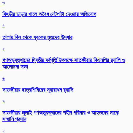
৩
ফিংড়ীর ডাড়ার খালে অবৈধ নেটপাটা দেওয়ার অভিযোগ
৪
তালায় বিল থেকে যুবকের মৃতদেহ উদ্ধার
৫
গণঅভ্যুত্থানের দ্বিতীয় বর্ষপূর্তি উপলক্ষে সাতক্ষীরায় বিএনপির র‌্যালি ও
আলোচনা সভা
৬
সাতক্ষীরায় ছাত্রশিবিরের ম্যারাথন র‌্যালি
৭
সাতক্ষীরায় জুলাই গণঅভ্যুত্থানের শহীদ পরিবার ও আহতদের মাঝে
সম্মানি প্রদান
৮