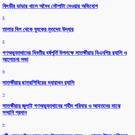
ফিংড়ীর ডাড়ার খালে অবৈধ নেটপাটা দেওয়ার অভিযোগ
৪
তালায় বিল থেকে যুবকের মৃতদেহ উদ্ধার
৫
গণঅভ্যুত্থানের দ্বিতীয় বর্ষপূর্তি উপলক্ষে সাতক্ষীরায় বিএনপির র‌্যালি ও
আলোচনা সভা
৬
সাতক্ষীরায় ছাত্রশিবিরের ম্যারাথন র‌্যালি
৭
সাতক্ষীরায় জুলাই গণঅভ্যুত্থানের শহীদ পরিবার ও আহতদের মাঝে
সম্মানি প্রদান
৮