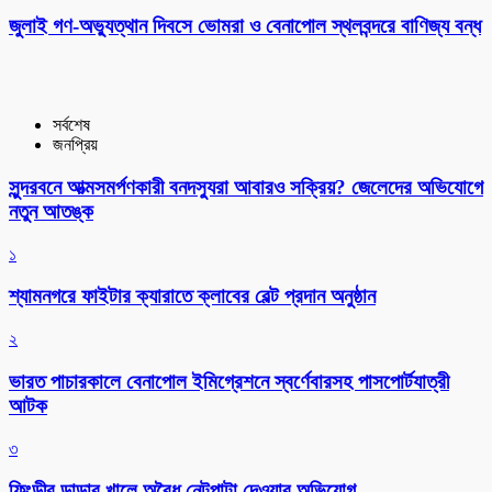
‎জুলাই গণ-অভ্যুত্থান দিবসে ভোমরা ও বেনাপোল স্থলবন্দরে বাণিজ্য বন্ধ
সর্বশেষ
জনপ্রিয়
সুন্দরবনে আত্মসমর্পণকারী বনদস্যুরা আবারও সক্রিয়? জেলেদের অভিযোগে
নতুন আতঙ্ক
১
শ্যামনগরে ফাইটার ক্যারাতে ক্লাবের বেল্ট প্রদান অনুষ্ঠান
২
ভারত পাচারকালে বেনাপোল ইমিগ্রেশনে স্বর্ণেবারসহ পাসপোর্টযাত্রী
আটক
৩
ফিংড়ীর ডাড়ার খালে অবৈধ নেটপাটা দেওয়ার অভিযোগ