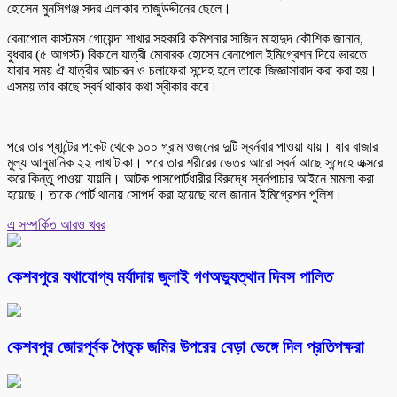
হোসেন মুনসিগঞ্জ সদর এলাকার তাজুউদ্দীনের ছেলে।
বেনাপোল কাস্টমস গোয়েন্দা শাখার সহকারি কমিশনার সাজিদ মাহাদুদ কৌশিক জানান,
বুধবার (৫ আগস্ট) বিকালে যাত্রী মোবারক হোসেন বেনাপোল ইমিগ্রেশন দিয়ে ভারতে
যাবার সময় ঐ যাত্রীর আচারন ও চলাফেরা সন্দেহ হলে তাকে জিজ্ঞাসাবাদ করা করা হয়।
এসময় তার কাছে স্বর্ন থাকার কথা স্বীকার করে।
পরে তার প্যান্টের পকেট থেকে ১০০ গ্রাম ওজনের দুটি স্বর্নবার পাওয়া যায়। যার বাজার
মুল্য আনুমানিক ২২ লাখ টাকা। পরে তার শরীরের ভেতর আরো স্বর্ন আছে সন্দেহে এক্সরে
করে কিন্তু পাওয়া যায়নি। আটক পাসপোর্টধারীর বিরুদ্ধে স্বর্নপাচার আইনে মামলা করা
হয়েছে। তাকে পোর্ট থানায় সোপর্দ করা হয়েছে বলে জানান ইমিগ্রেশন পুলিশ।
এ সম্পর্কিত আরও খবর
কেশবপুরে যথাযোগ্য মর্যাদায় জুলাই গণঅভ্যুত্থান দিবস পালিত
কেশবপুর জোরপূর্বক পৈতৃক জমির উপরের বেড়া ভেঙ্গে দিল প্রতিপক্ষরা