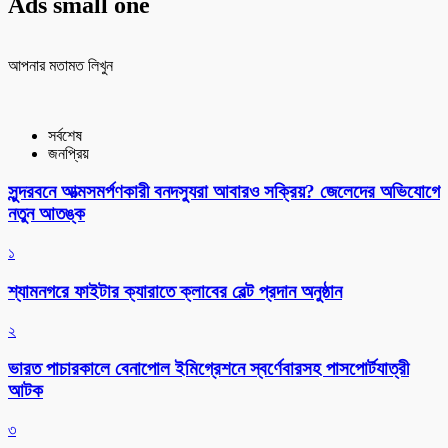
Ads small one
আপনার মতামত লিখুন
সর্বশেষ
জনপ্রিয়
সুন্দরবনে আত্মসমর্পণকারী বনদস্যুরা আবারও সক্রিয়? জেলেদের অভিযোগে
নতুন আতঙ্ক
১
শ্যামনগরে ফাইটার ক্যারাতে ক্লাবের বেল্ট প্রদান অনুষ্ঠান
২
ভারত পাচারকালে বেনাপোল ইমিগ্রেশনে স্বর্ণেবারসহ পাসপোর্টযাত্রী
আটক
৩