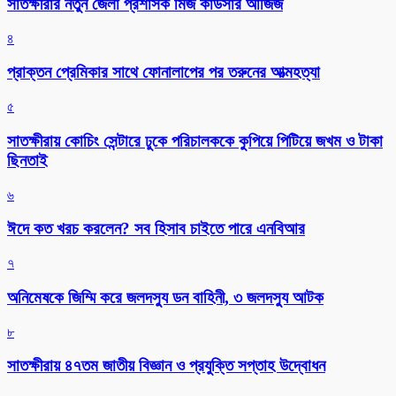
সাতক্ষীরার নতুন জেলা প্রশাসক মিজ কাউসার আজিজ
৪
প্রাক্তন প্রেমিকার সাথে ফোনালাপের পর তরুনের আত্মহত্যা
৫
সাতক্ষীরায় কোচিং সেন্টারে ঢুকে পরিচালককে কুপিয়ে পিটিয়ে জখম ও টাকা
ছিনতাই
৬
ঈদে কত খরচ করলেন? সব হিসাব চাইতে পারে এনবিআর
৭
অনিমেষকে জিম্মি করে জলদস্যু ডন বাহিনী, ৩ জলদস্যু আটক
৮
সাতক্ষীরায় ৪৭তম জাতীয় বিজ্ঞান ও প্রযুক্তি সপ্তাহ উদ্বোধন