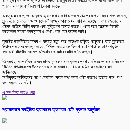
আসাদুল (ননি গোপাল) গত কয়েকদিন ধরে সুন্দরবনের বিভিন্ন ডাকাত দলের সঙ্গে মিশে
পুনরায় বনদস্যু কার্যক্রম পরিচালনা করছেন।
বনদস্যুদের কাছ থেকে মুক্ত হয়ে ফেরা একাধিক জেলে নাম প্রকাশ না করার শর্তে জানান,
সুন্দরবনের ভেতরে এখনও কয়েকটি সশস্ত্র ডাকাত দল সক্রিয় রয়েছে। তারা জেলেদের
নৌকা থামিয়ে জিম্মি করছে এবং মুক্তিপণ আদায় করছে। এসব দলে আত্মসমর্পণকারী
কয়েকজন সাবেক বনদস্যুকেও দেখা গেছে বলে তাদের দাবি।
স্থানীয় বনজীবীদের মধ্যে এ ঘটনায় নতুন করে আতঙ্ক ছড়িয়ে পড়েছে। তারা সুন্দরবনে
নিরাপদে মাছ ও কাঁকড়া আহরণ নিশ্চিত করতে বন বিভাগ, কোস্টগার্ড ও আইনশৃঙ্খলা
রক্ষাকারী বাহিনীর নিয়মিত অভিযান জোরদারের দাবি জানিয়েছেন।
উল্লেখ্য, সাম্প্রতিক মাসগুলোতে সুন্দরবনে বনদস্যুদের পুনরায় সক্রিয় হওয়ার অভিযোগ
বিভিন্ন গণমাধ্যমেও উঠে এসেছে এবং সরকার এ বিষয়ে কঠোর অবস্থানের কথা
জানিয়েছে।
অভিযুক্ত ব্যক্তিদের সাথে মোবাইল ফোনে কথা বলার চেষ্টা করলেও তাদের সাথে কথা
বলা সম্ভব হয় নাই।
এ সম্পর্কিত আরও খবর
শ্যামনগরে ফাইটার ক্যারাতে ক্লাবের বেল্ট প্রদান অনুষ্ঠান