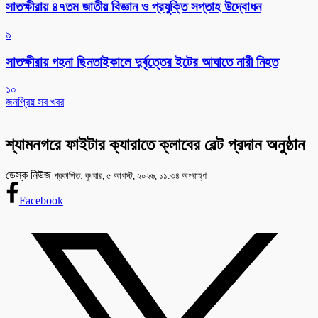
সাতক্ষীরায় ৪৭তম জাতীয় বিজ্ঞান ও প্রযুক্তি সপ্তাহ উদ্বোধন
৯
সাতক্ষীরায় গহনা ছিনতাইকালে দুর্বৃত্তের ইটের আঘাতে নারী নিহত
১০
জনপ্রিয় সব খবর
শ্যামনগরে ফাইটার ক্যারাতে ক্লাবের বেল্ট প্রদান অনুষ্ঠান
ডেস্ক নিউজ
প্রকাশিত: বুধবার, ৫ আগস্ট, ২০২৬, ১১:৩৪ অপরাহ্ণ
Facebook