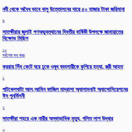
নদী থেকে অবৈধ ভাবে বালু উত্তোলনের দায়ে ৫০ হাজার টাকা জরিমানা
৯
সাতক্ষীরায় জুলাই গণঅভ্যুত্থানের দ্বিতীয় বার্ষিকী উপলক্ষে জামায়াতের
বিক্ষোভ মিছিল
১০
সর্বশেষ সব খবর
কয়রায় সিঁধ কেটে ঘরে ঢুকে ওষুধ ব্যবসায়ীকে কুপিয়ে হত্যা, স্ত্রী আহত
১
পাটকেলঘাটা আল-আমিন ফাজিল মাদ্রাসা অ্যালামনাই অ্যাসোসিয়েশনের
ঈদ পুনর্মিলনী
২
সাতক্ষীরা শহরে এক নারীর অস্বাভাবিক মৃত্যু, গলিত লাশ উদ্ধার
৩