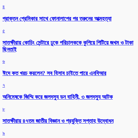
৪
প্রাক্তন প্রেমিকার সাথে ফোনালাপের পর তরুনের আত্মহত্যা
৫
সাতক্ষীরায় কোচিং সেন্টারে ঢুকে পরিচালককে কুপিয়ে পিটিয়ে জখম ও টাকা
ছিনতাই
৬
ঈদে কত খরচ করলেন? সব হিসাব চাইতে পারে এনবিআর
৭
অনিমেষকে জিম্মি করে জলদস্যু ডন বাহিনী, ৩ জলদস্যু আটক
৮
সাতক্ষীরায় ৪৭তম জাতীয় বিজ্ঞান ও প্রযুক্তি সপ্তাহ উদ্বোধন
৯