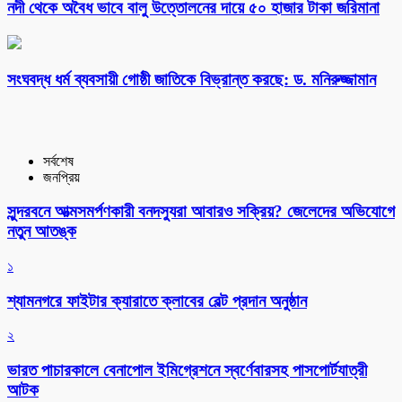
নদী থেকে অবৈধ ভাবে বালু উত্তোলনের দায়ে ৫০ হাজার টাকা জরিমানা
সংঘবদ্ধ ধর্ম ব্যবসায়ী গোষ্ঠী জাতিকে বিভ্রান্ত করছে: ড. মনিরুজ্জামান
সর্বশেষ
জনপ্রিয়
সুন্দরবনে আত্মসমর্পণকারী বনদস্যুরা আবারও সক্রিয়? জেলেদের অভিযোগে
নতুন আতঙ্ক
১
শ্যামনগরে ফাইটার ক্যারাতে ক্লাবের বেল্ট প্রদান অনুষ্ঠান
২
ভারত পাচারকালে বেনাপোল ইমিগ্রেশনে স্বর্ণেবারসহ পাসপোর্টযাত্রী
আটক