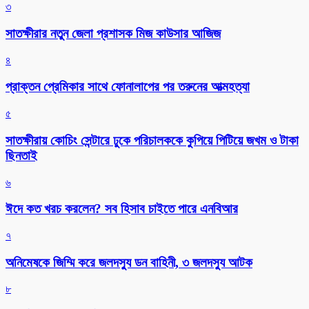
৩
সাতক্ষীরার নতুন জেলা প্রশাসক মিজ কাউসার আজিজ
৪
প্রাক্তন প্রেমিকার সাথে ফোনালাপের পর তরুনের আত্মহত্যা
৫
সাতক্ষীরায় কোচিং সেন্টারে ঢুকে পরিচালককে কুপিয়ে পিটিয়ে জখম ও টাকা
ছিনতাই
৬
ঈদে কত খরচ করলেন? সব হিসাব চাইতে পারে এনবিআর
৭
অনিমেষকে জিম্মি করে জলদস্যু ডন বাহিনী, ৩ জলদস্যু আটক
৮