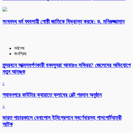
সংঘবদ্ধ ধর্ম ব্যবসায়ী গোষ্ঠী জাতিকে বিভ্রান্ত করছে: ড. মনিরুজ্জামান
সর্বশেষ
জনপ্রিয়
সুন্দরবনে আত্মসমর্পণকারী বনদস্যুরা আবারও সক্রিয়? জেলেদের অভিযোগে
নতুন আতঙ্ক
১
শ্যামনগরে ফাইটার ক্যারাতে ক্লাবের বেল্ট প্রদান অনুষ্ঠান
২
ভারত পাচারকালে বেনাপোল ইমিগ্রেশনে স্বর্ণেবারসহ পাসপোর্টযাত্রী
আটক