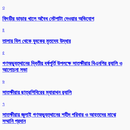
৩
ফিংড়ীর ডাড়ার খালে অবৈধ নেটপাটা দেওয়ার অভিযোগ
৪
তালায় বিল থেকে যুবকের মৃতদেহ উদ্ধার
৫
গণঅভ্যুত্থানের দ্বিতীয় বর্ষপূর্তি উপলক্ষে সাতক্ষীরায় বিএনপির র‌্যালি ও
আলোচনা সভা
৬
সাতক্ষীরায় ছাত্রশিবিরের ম্যারাথন র‌্যালি
৭
সাতক্ষীরায় জুলাই গণঅভ্যুত্থানের শহীদ পরিবার ও আহতদের মাঝে
সম্মানি প্রদান