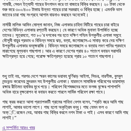
গামারী, সেগুন ইত্যাদী গাছের উৎপাদন করে তা বাজারে বিক্রি করছেন। ২০ টাকা থেকে
শুরু করে ৩০০/৪০০ টাকায় উন্নত গাছের চারা সরবরাহ ও বিক্রি হচ্ছে। এমনকি ভাল
জাতের চারা গাছ সংগ্রহে আগাম বায়নাও করছেন অনেকেই।
নার্সারী মালিক আমিন মোল্লা জানান, নিজ এলাকার চাহিদা মিটিয়ে গাছের চারা বাইরে
দেশের বিভিন্ন এলাকায় রপ্তানী করছেন। যে কারণে অধিক মুনাফা উপার্জিত হচ্ছে
তাদের। সূত্রমতে, গত ৮০’র দশকের পর হতে দক্ষিণ পশ্চিম উপকুলীয় এলাকা সমুহে
মৌসুমী বায়ুর প্রভাব ও বিভিন্ন সময়ে ঝড়, বন্যা, জলোচ্ছাস-এ সাবাড় করে দেয় দক্ষিণ
উপকুলীয় এলাকার বনবৃক্ষরাজি। বিভিন্ন সময়ে জলোচ্ছাস ও বন্যায় লবণ পানির প্রভাবে
মারাগেছে মূল্যবান গাছপালা। আর এ কারণে দেশের প্রায় ৪০ শতাংশ বনায়ন সরাসরি
ক্ষতিগ্রস্ত হয়ে গেছে; পরোক্ষ ক্ষতিগ্রস্ত হয়েছে প্রায় ১০ শতাংশ গাছপালা।
শুধু তাই নয়, পরপর দেশে স্মরন কালের ভয়াবহ ঘুর্ণিঝড় আইলা, সিডর, নারগীজ, বুলবুল
লন্ডভন্ড করেদেয় সুন্দরবন সহ উপকুলীয় এলাকা। যারফলে সামাজিক পরিবেশের ভারসাম্য
রক্ষায় রীতিমত হুমকির মুখে পড়ে। পরিবেশ বিশেষজ্ঞদের মতে ফলজ বৃক্ষের পাশাপাশি
অধিক হারে বৃক্ষরোপন বা বনায়ন করতে পারলে সার্বিক পরিবেশ রক্ষা পাবে।
গাছ ক্রয় করতে আসা প্রতাপকাটী গ্রামের শাহিদা বেগম বলেন, “প্রতি বছর আমি গাছ
লাগাই, আমার ভালো লাগে। গাছ হলো অকৃত্রিম বন্ধু। গাছ যেমন ফল ও
অক্্িরজেন দেয়, আবার গাছ বিক্রি করলে নগদ টাকা ও পাই। এসব কারণে আমি গাছ
লাগাই।”
এ সম্পর্কিত আরও খবর