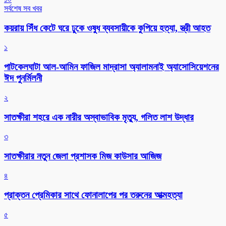
সর্বশেষ সব খবর
কয়রায় সিঁধ কেটে ঘরে ঢুকে ওষুধ ব্যবসায়ীকে কুপিয়ে হত্যা, স্ত্রী আহত
১
পাটকেলঘাটা আল-আমিন ফাজিল মাদ্রাসা অ্যালামনাই অ্যাসোসিয়েশনের
ঈদ পুনর্মিলনী
২
সাতক্ষীরা শহরে এক নারীর অস্বাভাবিক মৃত্যু, গলিত লাশ উদ্ধার
৩
সাতক্ষীরার নতুন জেলা প্রশাসক মিজ কাউসার আজিজ
৪
প্রাক্তন প্রেমিকার সাথে ফোনালাপের পর তরুনের আত্মহত্যা
৫