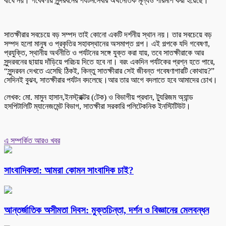
বাঘে নয়। গবেষণায় সুন্দরবনের পর্যটনসেবার অর্থনৈতিক মূল্যও পরিমাপ করা হয়েছে।
সাতক্ষীরার সবচেয়ে বড় সম্পদ তাই কোনো একটি দর্শনীয় স্থান নয়। তার সবচেয়ে বড়
সম্পদ হলো মানুষ ও প্রকৃতির সহাবস্থানের অসমাপ্ত গল্প। এই গল্পকে যদি গবেষণা,
প্রযুক্তি, স্থানীয় অর্থনীতি ও পর্যটনের সঙ্গে যুক্ত করা যায়, তবে সাতক্ষীরাকে আর
সুন্দরবনের ছায়ায় দাঁড়িয়ে পরিচয় দিতে হবে না। বরং একদিন পর্যটকের প্রশ্ন হতে পারে,
“সুন্দরবন দেখতে এসেছি ঠিকই, কিন্তু সাতক্ষীরার সেই জীবন্ত গবেষণাগারটি কোথায়?”
সেদিনই বুঝব, সাতক্ষীরার পর্যটন বদলেছে।আর তার আগে বদলাতে হবে আমাদের চোখ।
লেখক: মো. মামুন হাসান,ইনস্ট্রাক্টর (টেক) ও বিভাগীয় প্রধান, ট্যুরিজম অ্যান্ড
হসপিটালিটি ম্যানেজমেন্ট বিভাগ, সাতক্ষীরা সরকারি পলিটেকনিক ইনস্টিটিউট।
এ সম্পর্কিত আরও খবর
সাংবাদিকতা: আমরা কোমন সাংবাদিক চাই?
আন্তর্জাতিক অসীমতা দিবস: মুক্তচিন্তা, দর্শন ও বিজ্ঞানের মেলবন্ধন