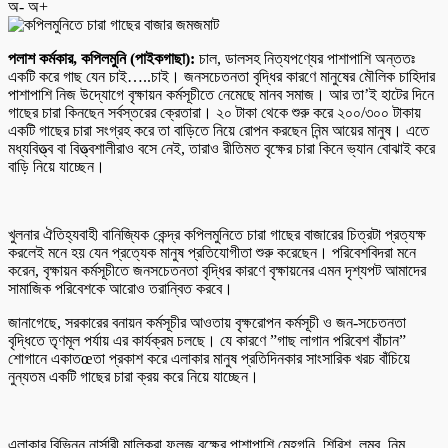
অ-
অ+
পলাশ কর্মকার, কপিলমুনি (পাইকগাছা):
চাল, ডালসহ নিত্যপণ্যের পাশাপাশি অন্ততঃ
একটি করে গাছ যেন চাই…..চাই। জনসচেতনতা বৃদ্ধির কারণে মানুষের মৌলিক চাহিদার
পাশাপাশি নিজ উদ্যোগে বৃক্ষায়ন কর্মসূচীতে নেমেছে মানব সমাজ। আর তা’ই হাটের দিনে
গাছের চারা কিনছেন সর্বস্তরের ক্রেতারা। ২০ টাকা থেকে শুরু করে ২০০/৩০০ টাকায়
একটি গাছের চারা সংগ্রহ করে তা বাড়িতে নিয়ে রোপন করছেন নিন্ম আয়ের মানুষ। এতে
মধ্যবিত্ত্ব বা বিত্ত্বশালীরাও বসে নেই, তারাও রীতিমত বৃক্ষের চারা কিনে ভ্যান বোঝাই করে
বাড়ি নিয়ে যাচ্ছেন।
খুলনার ঐতিহ্যবাহী বানিজ্যিক কেন্দ্র কপিলমুনিতে চারা গাছের বাজারের চিত্রটা প্রত্যক্ষ
করলেই মনে হয় যেন প্রত্যেক মানুষ প্রতিযোগীতা শুরু করেছেন। পরিবেশবিদরা মনে
করেন, বৃক্ষায়ন কর্মসূচীতে জনসচেতনতা বৃদ্ধির কারণে বৃক্ষায়নের এমন দৃশ্যপট আমাদের
সামাজিক পরিবেশকে আরোও তরান্বিত করবে।
জানাগেছে, সরকারের বনায়ন কর্মসূচীর আওতায় বৃক্ষরোপন কর্মসূচী ও জন-সচেতনতা
বৃদ্ধিতে তৃণমূল পর্যায় এর কার্যক্রম চলছে। যে কারণে ”গাছ লাগান পরিবেশ বাঁচান”
শোগানে একাতœতা প্রকাশ করে এলাকার মানুষ প্রতিদিনকার সাংসারিক খরচ বাঁচিয়ে
নুন্যতম একটি গাছের চারা ক্রয় করে নিয়ে যাচ্ছেন।
এলাকার বিভিন্ন নার্সারী মালিকরা ফলজ বৃক্ষের পাশাপাশি মেহগনি, শিরিশ, লম্বু, নিম,