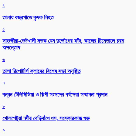
৪
তালায় বজ্রপাতে কৃষক নিহত
৫
সাতক্ষীরা-ভেটখালী সড়ক যেন দুর্ভোগের ফাঁদ, কাজের ঢিমেতালে চরম
অসন্তোষ
৬
‎তালা রিপোর্টার্স ক্লাবের বিশেষ সভা অনুষ্ঠিত
৭
বন্ধন টেলিমিডিয়া ও শিল্পী সংসদের বর্ষসেরা সম্মাননা প্রদান
৮
খোলপেটুয়া নদীর বেড়িবাঁধে ধস, সংস্কারকাজ শুরু
৯