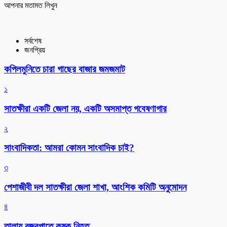
আপনার মতামত লিখুন
সর্বশেষ
জনপ্রিয়
কপিলমুনিতে চারা গাছের বাজার জমজমাট
১
সাতক্ষীরা একটি জেলা নয়, একটি অসমাপ্ত গবেষণাগার
২
সাংবাদিকতা: আমরা কোমন সাংবাদিক চাই?
৩
পেশাজীবী দল সাতক্ষীরা জেলা শাখা, আংশিক কমিটি অনুমোদন
৪
তালায় বজ্রপাতে কৃষক নিহত