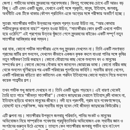
জেলা। পর্যটনের ভাষায় সুন্দরবনের প্রবেশদ্বার। কিন্তু গবেষকের চোখে এটি আরও বড়
কিছু। এটি এমন একটি ভূখন্ড, যেখানে একই সঙ্গে প্রকৃতি, মানুষ, ইতিহাস, জলবায়ু,
অর্থনীতি এবং টিকে থাকার কৌশল প্রতিদিন একে অন্যের সঙ্গে পরীক্ষায় অবতীর্ণ হচ্ছে।
সুতরাং সাতক্ষীরার পর্যটন উন্নয়নের প্রথম প্রশ্ন হওয়া উচিত নয়, “আর কোথায়
পর্যটনকেন্দ্র বানানো যায়?” প্রশ্ন হওয়া উচিত, “সাতক্ষীরার কোন গল্পটি এখনো পর্যটন
হয়ে ওঠেনি?” এই প্রশ্নের উত্তর খুঁজতে গেলে সুন্দরবনের বাইরেও একটি সম্পূর্ণ নতুন
সাতক্ষীরা আবিষ্কার করা সম্ভব।
ধরা যাক, কোনো পর্যটক সাতক্ষীরায় এসে শুধু সুন্দরবন দেখলেন না। তিনি একটি লবণাক্ত
গ্রামের মাটির গল্প শুনলেন, দেখলেন কীভাবে একজন কৃষক বদলে যাওয়া পানির সঙ্গে কৃষির
নতুন সমীকরণ তৈরি করছেন। কোনো মৌয়ালের কাছ থেকে শুনলেন বন ও মানুষের
সম্পর্কের গল্প। কোনো জেলের নৌকায় বসে জানলেন জোয়ারের ভাষা। কোনো নারীর কাছ
থেকে শুনলেন ঘূর্ণিঝড়ের পর একটি পরিবারের পুনর্গঠনের কাহিনি। স্থানীয় রান্না খেলেন,
একটি পরিবারের বাড়িতে রাত কাটালেন এবং পরদিন ইতিহাসের কোনো স্থানে গিয়ে শুনলেন
কয়েক শতাব্দীর গল্প।
তখন পর্যটক শুধু জায়গা দেখছেন না। তিনি একটি ভূখন্ড পড়ছেন। এই ধারণা থেকেই
তৈরি হতে পারে “জীবন্ত সাতক্ষীরা”। যেখানে জাদুঘরের দেয়ালে ইতিহাস বন্দী থাকবে না,
ইতিহাস ছড়িয়ে থাকবে মানুষের জীবনে। নদী হবে প্রদর্শনী, গ্রাম হবে গবেষণাক্ষেত্র,
হোমস্টে হবে শ্রেণিকক্ষ, আর স্থানীয় মানুষ হবেন সেই জীবন্ত জাদুঘরের কিউরেটর।
এটি কল্পনা নয়। সাতক্ষীরার উপকূলে জলবায়ু পরিবর্তন, পানির সংকট ও মানুষের
অভিযোজন নিয়ে সাম্প্রতিক গবেষণায় প্রযুক্তিনির্ভর অভিযোজন এবং স্থানীয় জ্ঞান ও
সংগঠনের গুরুত্ব উঠে এসেছে। তাহলে কেন সাতক্ষীরায় জলবায়ু পর্যটন হবে না?দেশ