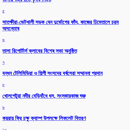
৫
সাতক্ষীরা-ভেটখালী সড়ক যেন দুর্ভোগের ফাঁদ, কাজের ঢিমেতালে চরম
অসন্তোষ
৬
‎তালা রিপোর্টার্স ক্লাবের বিশেষ সভা অনুষ্ঠিত
৭
বন্ধন টেলিমিডিয়া ও শিল্পী সংসদের বর্ষসেরা সম্মাননা প্রদান
৮
খোলপেটুয়া নদীর বেড়িবাঁধে ধস, সংস্কারকাজ শুরু
৯
কয়রায় ফ্রি চক্ষু ক্যাম্প উপলক্ষে লিফলেট বিতরণ
১০