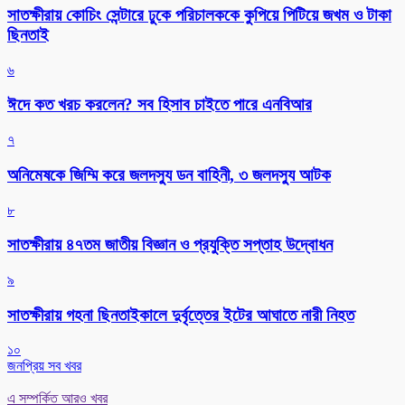
সাতক্ষীরায় কোচিং সেন্টারে ঢুকে পরিচালককে কুপিয়ে পিটিয়ে জখম ও টাকা
ছিনতাই
৬
ঈদে কত খরচ করলেন? সব হিসাব চাইতে পারে এনবিআর
৭
অনিমেষকে জিম্মি করে জলদস্যু ডন বাহিনী, ৩ জলদস্যু আটক
৮
সাতক্ষীরায় ৪৭তম জাতীয় বিজ্ঞান ও প্রযুক্তি সপ্তাহ উদ্বোধন
৯
সাতক্ষীরায় গহনা ছিনতাইকালে দুর্বৃত্তের ইটের আঘাতে নারী নিহত
১০
জনপ্রিয় সব খবর
এ সম্পর্কিত আরও খবর