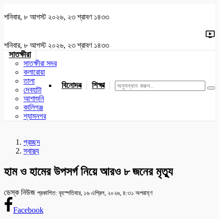
শনিবার, ৮ আগস্ট ২০২৬, ২৩ শ্রাবণ ১৪৩৩
শনিবার, ৮ আগস্ট ২০২৬, ২৩ শ্রাবণ ১৪৩৩
সাতক্ষীরা
সাতক্ষীরা সদর
কলারোয়া
তালা
বিনোদন
শিক্ষা
খেলাধুলা
জাতীয়
খুলনা
যশোর
দেবহাটা
আশাশুনি
কালিগঞ্জ
শ্যামনগর
প্রচ্ছদ
স্বাস্থ্য
হাম ও হামের উপসর্গ নিয়ে আরও ৮ জনের মৃত্যু
ডেস্ক নিউজ
প্রকাশিত: বৃহস্পতিবার, ১৬ এপ্রিল, ২০২৬, ৪:৩১ অপরাহ্ণ
Facebook