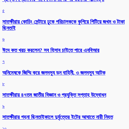
৫
সাতক্ষীরায় কোচিং সেন্টারে ঢুকে পরিচালককে কুপিয়ে পিটিয়ে জখম ও টাকা
ছিনতাই
৬
ঈদে কত খরচ করলেন? সব হিসাব চাইতে পারে এনবিআর
৭
অনিমেষকে জিম্মি করে জলদস্যু ডন বাহিনী, ৩ জলদস্যু আটক
৮
সাতক্ষীরায় ৪৭তম জাতীয় বিজ্ঞান ও প্রযুক্তি সপ্তাহ উদ্বোধন
৯
সাতক্ষীরায় গহনা ছিনতাইকালে দুর্বৃত্তের ইটের আঘাতে নারী নিহত
১০