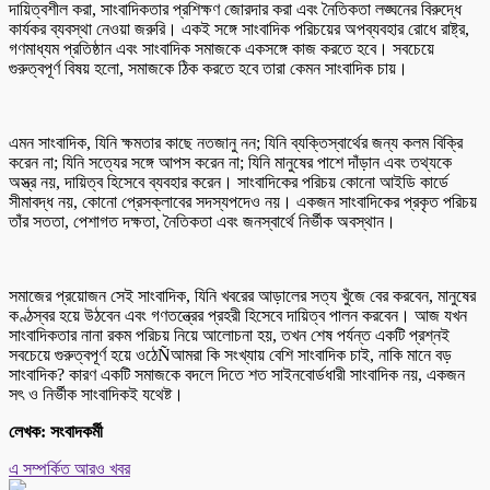
দায়িত্বশীল করা, সাংবাদিকতার প্রশিক্ষণ জোরদার করা এবং নৈতিকতা লঙ্ঘনের বিরুদ্ধে
কার্যকর ব্যবস্থা নেওয়া জরুরি। একই সঙ্গে সাংবাদিক পরিচয়ের অপব্যবহার রোধে রাষ্ট্র,
গণমাধ্যম প্রতিষ্ঠান এবং সাংবাদিক সমাজকে একসঙ্গে কাজ করতে হবে। সবচেয়ে
গুরুত্বপূর্ণ বিষয় হলো, সমাজকে ঠিক করতে হবে তারা কেমন সাংবাদিক চায়।
এমন সাংবাদিক, যিনি ক্ষমতার কাছে নতজানু নন; যিনি ব্যক্তিস্বার্থের জন্য কলম বিক্রি
করেন না; যিনি সত্যের সঙ্গে আপস করেন না; যিনি মানুষের পাশে দাঁড়ান এবং তথ্যকে
অস্ত্র নয়, দায়িত্ব হিসেবে ব্যবহার করেন। সাংবাদিকের পরিচয় কোনো আইডি কার্ডে
সীমাবদ্ধ নয়, কোনো প্রেসক্লাবের সদস্যপদেও নয়। একজন সাংবাদিকের প্রকৃত পরিচয়
তাঁর সততা, পেশাগত দক্ষতা, নৈতিকতা এবং জনস্বার্থে নির্ভীক অবস্থান।
সমাজের প্রয়োজন সেই সাংবাদিক, যিনি খবরের আড়ালের সত্য খুঁজে বের করবেন, মানুষের
কণ্ঠস্বর হয়ে উঠবেন এবং গণতন্ত্রের প্রহরী হিসেবে দায়িত্ব পালন করবেন। আজ যখন
সাংবাদিকতার নানা রকম পরিচয় নিয়ে আলোচনা হয়, তখন শেষ পর্যন্ত একটি প্রশ্নই
সবচেয়ে গুরুত্বপূর্ণ হয়ে ওঠেÑআমরা কি সংখ্যায় বেশি সাংবাদিক চাই, নাকি মানে বড়
সাংবাদিক? কারণ একটি সমাজকে বদলে দিতে শত সাইনবোর্ডধারী সাংবাদিক নয়, একজন
সৎ ও নির্ভীক সাংবাদিকই যথেষ্ট।
লেখক: সংবাদকর্মী
এ সম্পর্কিত আরও খবর