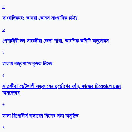
২
সাংবাদিকতা: আমরা কোমন সাংবাদিক চাই?
৩
পেশাজীবী দল সাতক্ষীরা জেলা শাখা, আংশিক কমিটি অনুমোদন
৪
তালায় বজ্রপাতে কৃষক নিহত
৫
সাতক্ষীরা-ভেটখালী সড়ক যেন দুর্ভোগের ফাঁদ, কাজের ঢিমেতালে চরম
অসন্তোষ
৬
‎তালা রিপোর্টার্স ক্লাবের বিশেষ সভা অনুষ্ঠিত
৭