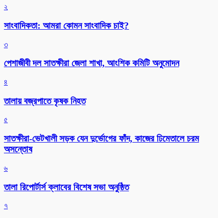
২
সাংবাদিকতা: আমরা কোমন সাংবাদিক চাই?
৩
পেশাজীবী দল সাতক্ষীরা জেলা শাখা, আংশিক কমিটি অনুমোদন
৪
তালায় বজ্রপাতে কৃষক নিহত
৫
সাতক্ষীরা-ভেটখালী সড়ক যেন দুর্ভোগের ফাঁদ, কাজের ঢিমেতালে চরম
অসন্তোষ
৬
‎তালা রিপোর্টার্স ক্লাবের বিশেষ সভা অনুষ্ঠিত
৭