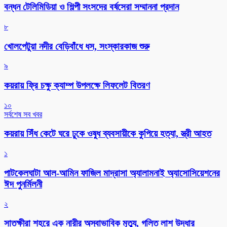
বন্ধন টেলিমিডিয়া ও শিল্পী সংসদের বর্ষসেরা সম্মাননা প্রদান
৮
খোলপেটুয়া নদীর বেড়িবাঁধে ধস, সংস্কারকাজ শুরু
৯
কয়রায় ফ্রি চক্ষু ক্যাম্প উপলক্ষে লিফলেট বিতরণ
১০
সর্বশেষ সব খবর
কয়রায় সিঁধ কেটে ঘরে ঢুকে ওষুধ ব্যবসায়ীকে কুপিয়ে হত্যা, স্ত্রী আহত
১
পাটকেলঘাটা আল-আমিন ফাজিল মাদ্রাসা অ্যালামনাই অ্যাসোসিয়েশনের
ঈদ পুনর্মিলনী
২
সাতক্ষীরা শহরে এক নারীর অস্বাভাবিক মৃত্যু, গলিত লাশ উদ্ধার