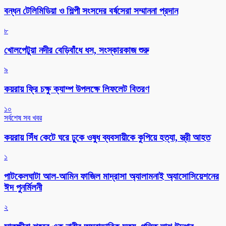
বন্ধন টেলিমিডিয়া ও শিল্পী সংসদের বর্ষসেরা সম্মাননা প্রদান
৮
খোলপেটুয়া নদীর বেড়িবাঁধে ধস, সংস্কারকাজ শুরু
৯
কয়রায় ফ্রি চক্ষু ক্যাম্প উপলক্ষে লিফলেট বিতরণ
১০
সর্বশেষ সব খবর
কয়রায় সিঁধ কেটে ঘরে ঢুকে ওষুধ ব্যবসায়ীকে কুপিয়ে হত্যা, স্ত্রী আহত
১
পাটকেলঘাটা আল-আমিন ফাজিল মাদ্রাসা অ্যালামনাই অ্যাসোসিয়েশনের
ঈদ পুনর্মিলনী
২