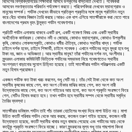
বিদেশের বিশ্ববিদ্যালয়ের শিক্ষার্থীরা আসবে উপকূলের বাস্তবতা দেখতে। গবেষকরা
আসবেন লবণাক্ততার পরিবর্তন পর্যবেক্ষণ করতে। পরিবেশবিদরা দেখবেন ম্যানগ্রোভ ও
মানুষের সম্পর্ক। পর্যটক দেখবেন কীভাবে প্রতিকূল প্রকৃতির সঙ্গে মানুষ প্রতিদিন নতুন
করে বেঁচে থাকার বিজ্ঞান তৈরি করছে।আরও এক ধাপ এগিয়ে সাতক্ষীরাকে করা যেতে পারে
বাংলাদেশের প্রথম বৃহৎ উন্মুক্ত পর্যটন গবেষণাগার।
প্রতিটি পর্যটন এলাকায় থাকবে একটি গল্প, একটি গবেষণা বিষয় এবং একটি স্থানীয়
অর্থনৈতিক কার্যক্রম। কোথাও নদী ও জোয়ার, কোথাও ম্যানগ্রোভ, কোথাও উপকূলীয়
কৃষি, কোথাও লোকসংস্কৃতি, কোথাও ধর্মীয় ঐতিহ্য, কোথাও স্থানীয় খাদ্য। পর্যটক
চাইলে দর্শক হবেন, চাইলে শিক্ষার্থী, চাইলে গবেষক। এখানে পর্যটনের নতুন মুদ্রা হবে শুধু
টাকা নয়, জ্ঞান ও অভিজ্ঞতা। আর স্থানীয় মানুষ? তাঁরা পর্যটনের দর্শক নন, অংশীদার।
সুন্দরবন এলাকায় কমিউনিটি ভিত্তিক পর্যটনের সম্ভাবনা নিয়ে গবেষণাতেও স্থানীয়
অংশগ্রহণ বাড়ানোর সুযোগ চিহ্নিত হয়েছে। তাই সাতক্ষীরার পর্যটন পরিকল্পনায় একটি
নতুন হিসাব প্রয়োজন।
একজন পর্যটক কত টাকা খরচ করলেন, শুধু সেটি নয়। তাঁর সেই টাকা থেকে কত অংশ
স্থানীয় কৃষকের কাছে গেল, কত অংশ নৌকার মাঝির কাছে গেল, কত অংশ নারী
উদ্যোক্তার কাছে গেল, কত অংশ গাইডের আয় হলো, কত অংশ প্রকৃতি সংরক্ষণে ফিরে
গেল, সেটিও হিসাব করতে হবে। তখন পর্যটন হবে স্থানীয় সম্পদ থেকে স্থানীয় সমৃদ্ধি
তৈরির ব্যবস্থা।
সাতক্ষীরার ভবিষ্যৎ পর্যটন তাই পাঁচ তারকা হোটেলের সংখ্যা দিয়ে মাপা উচিত নয়। মাপা
উচিত কতটি পরিবার পর্যটন থেকে আয় করছে, কতজন তরুণ গাইড হয়েছে, কতজন নারী
উদ্যোক্তা হয়েছে, কতটি স্থানীয় খাবার নতুন বাজার পেয়েছে এবং পর্যটনের আয় থেকে
কতটুকু প্রকৃতি সংরক্ষণে ফিরে যাচ্ছে। কারণ সুন্দরবনের মূল্য শুধু তার গাছপালা কিংবা