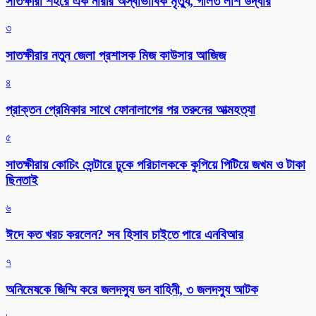
সাতক্ষীরা শহরে এক নারীর অস্বাভাবিক মৃত্যু, গলিত লাশ উদ্ধার
৩
সাতক্ষীরার নতুন জেলা প্রশাসক মিজ কাউসার আজিজ
৪
প্রাক্তন প্রেমিকার সাথে ফোনালাপের পর তরুনের আত্মহত্যা
৫
সাতক্ষীরায় কোচিং সেন্টারে ঢুকে পরিচালককে কুপিয়ে পিটিয়ে জখম ও টাকা
ছিনতাই
৬
ঈদে কত খরচ করলেন? সব হিসাব চাইতে পারে এনবিআর
৭
অনিমেষকে জিম্মি করে জলদস্যু ডন বাহিনী, ৩ জলদস্যু আটক