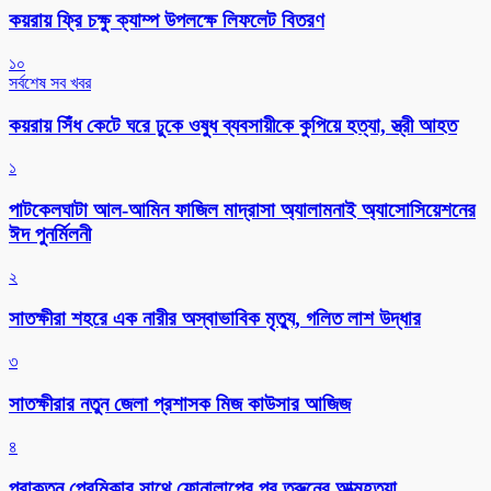
কয়রায় ফ্রি চক্ষু ক্যাম্প উপলক্ষে লিফলেট বিতরণ
১০
সর্বশেষ সব খবর
কয়রায় সিঁধ কেটে ঘরে ঢুকে ওষুধ ব্যবসায়ীকে কুপিয়ে হত্যা, স্ত্রী আহত
১
পাটকেলঘাটা আল-আমিন ফাজিল মাদ্রাসা অ্যালামনাই অ্যাসোসিয়েশনের
ঈদ পুনর্মিলনী
২
সাতক্ষীরা শহরে এক নারীর অস্বাভাবিক মৃত্যু, গলিত লাশ উদ্ধার
৩
সাতক্ষীরার নতুন জেলা প্রশাসক মিজ কাউসার আজিজ
৪
প্রাক্তন প্রেমিকার সাথে ফোনালাপের পর তরুনের আত্মহত্যা