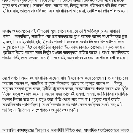
একটি অংশ প্রকাশ্যে বা নীরবে কোনো না কোনো রাজনৈতিক মতাদর্শের সঙ্গে নিজেকে
যুক্ত করে ফেলছে। মতাদর্শ থাকা দোষের নয়; কিন্তু সংবাদ পরিবেশনে যদি নিরপেক্ষতা
হারিয়ে যায়, তাহলে সাংবাদিকতা আর সাংবাদিকতা থাকে না, সেটি প্রচারণায় পরিণত হয়।
সংবাদ ও মতামতের এই সীমারেখা মুছে গেলে সবচেয়ে বেশি ক্ষতিগ্রস্ত হয় সাধারণ
পাঠক। অন্যদিকে, সামাজিক যোগাযোগমাধ্যমের যুগে আরেক ধরনের সাংবাদিকতার জন্ম
হয়েছে। যাচাই-বাছাই ছাড়াই তথ্য প্রকাশ, গুজবকে সংবাদ হিসেবে উপস্থাপন কিংবা
অনুমানকে সত্য হিসেবে প্রতিষ্ঠার প্রবণতা উদ্বেগজনকভাবে বেড়েছে। দ্রুত হওয়ার
প্রতিযোগিতায় অনেক সময় নির্ভুল হওয়ার দায়বদ্ধতা হারিয়ে যাচ্ছে। অথচ সাংবাদিকতার
প্রথম শর্তই হলো সত্যতা যাচাই। তবে এই অন্ধকারের মধ্যেও আশার জায়গা রয়েছে।
দেশে এখনো এমন বহু সাংবাদিক আছেন, যারা নীরবে কাজ করে চলেছেন। তারা প্রচারের
আলোয় আসেন না, সামাজিক মাধ্যমে নিজেদের প্রচারণায় ব্যস্ত থাকেন না। কিন্তু
মানুষের সমস্যা তুলে ধরেন, দুর্নীতি উন্মোচন করেন, ক্ষমতাবানদের প্রশ্ন করেন এবং ঝুঁকি
নিয়েও সত্য প্রকাশ করেন। অনেক সময় তাদেরই হামলা, মামলা, হুমকি কিংবা সামাজিক
বঞ্চনার শিকার হতে হয়। তবুও তারা নীতি থেকে সরে যান না। প্রকৃত অর্থে তারাই
সাংবাদিকতার প্রাণশক্তি। সাংবাদিকতার সংকট তাই কেবল ব্যক্তির সংকট নয়; এটি
প্রতিষ্ঠান, নীতিমালা ও পেশাগত সংস্কৃতিরও সংকট।
অনলাইন গণমাধ্যমের নিবন্ধন ও জবাবদিহি নিশ্চিত করা, সাংবাদিক সংগঠনগুলোকে আরও