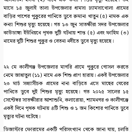
মাসে ১৪ জুলাই তালা উপজেলার ধামসা ঢ্যামসাখোলা গ্রামের
বাড়ির পাশের পুকুরের পানিতে ডুবে রুমানা খাতুন (৫) নামক এক
কন্যা শিশুর মৃত্যু হয়েছে। গত ১৩ জুন সাতক্ষীরা সদর উপজেলার
ঝাউডাঙ্গা ইউনিয়নে পৃথক দুটি ঘটনায় শান্ত (৫) এবং ফাহিম (৩)
নামের দুটি শিশুর পুকুর ও বেতনা নদীতে ডুবে মৃত্যু হয়েছে।
২২ মে কালীগঞ্জ উপজেলার মাগরি গ্রামে পুকুরে গোসল করতে
নেমে জান্নাতুল (১১) নামে এক শিশু প্রাণ হারায়। একই উপজেলার
২৩ মার্চ সন্ন্যাসীচক গ্রামের নানা বাড়িতে এসে মাছের ঘেরের
পানিতে ডুবে দুই শিশুর মৃত্যু হয়েছে। গত ২০২৫ সালের ১৫
সেপ্টেম্বর সাতক্ষীরার আশাশুনি, কলারোয়া, শ্যামনগর ও কালীগঞ্জে
একই দিনে পৃথক ঘটনায় ৪টি শিশু ও ১ জন কিশোর পানিতে ডুবে
মৃত্যুর ঘটনা ঘটেছে।
ডিজাস্টার ফোরামের একটি পরিসংখ্যান থেকে জানা যায়, চলতি