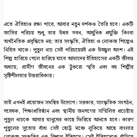
এতে ঐতিহ্যও রক্ষা পাবে, আবার নতুন দর্শকও তৈরি হবে। একটি
জাতির পরিচয় শুধু তার উন্নত ভবন, আধুনিক প্রযুক্তি কিংবা
অর্থনৈতিক প্রবৃদ্ধিতে নয়; তার সংস্কৃতি, ঐতিহ্য ও লোকজ শিল্পেও
নিহিত থাকে। পুতুল নাচ সেই পরিচয়েরই এক উজ্জ্বল অংশ। এই
শিল্প হারিয়ে গেলে হারিয়ে যাবে আমাদের ইতিহাসের একটি জীবন্ত
অধ্যায়, গ্রামীণ জীবনের এক টুকরো স্মৃতি এবং বহু শিল্পীর
সৃষ্টিশীলতার উত্তরাধিকার।
তাই এখনই প্রয়োজন সমন্বিত উদ্যোগ। সরকার, সাংস্কৃতিক সংগঠন,
গবেষক, শিক্ষাপ্রতিষ্ঠান এবং স্থানীয় জনগণের সম্মিলিত প্রচেষ্টায়
পুতুল নাচকে আবার মানুষের কাছে ফিরিয়ে আনতে হবে। কারণ
পুতুলের সুতোয় বাঁধা সেই ছোট্ট মঞ্চে লুকিয়ে আছে বাংলার
লোকজ সংস্কৃতির এক বিশাল ইতিহাস। সেই ইতিহাসকে বাঁচিয়ে