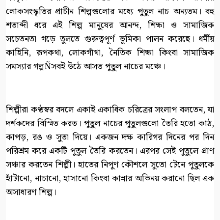
লোকসংস্কৃতির প্রাচীন শিল্পগুলোর মধ্যে পুতুল নাচ অন্যতম। বহু
শতাব্দী ধরে এই শিল্প মানুষের আনন্দ, শিক্ষা ও সামাজিক
সচেতনতা গড়ে তুলতে গুরুত্বপূর্ণ ভূমিকা পালন করেছে। ধর্মীয়
কাহিনি, রূপকথা, লোকগাঁথা, নৈতিক শিক্ষা কিংবা সামাজিক
সমস্যার গল্পÑসবই উঠে আসত পুতুল নাচের মঞ্চে।
শিল্পীরা কণ্ঠস্বর বদলে একাই একাধিক চরিত্রের সংলাপ বলতেন, যা
দর্শকদের বিস্মিত করত। পুতুল নাচের পুতুলগুলো তৈরি হতো কাঠ,
কাপড়, রঙ ও সুতা দিয়ে। একজন দক্ষ কারিগর দিনের পর দিন
পরিশ্রম করে একটি পুতুল তৈরি করতেন। এরপর সেই পুতুলে প্রাণ
সঞ্চার করতেন শিল্পী। হাতের নিপুণ কৌশলে সুতো টেনে পুতুলকে
হাঁটানো, নাচানো, হাসানো কিংবা কান্নার অভিনয় করানো ছিল এক
অসাধারণ শিল্প।