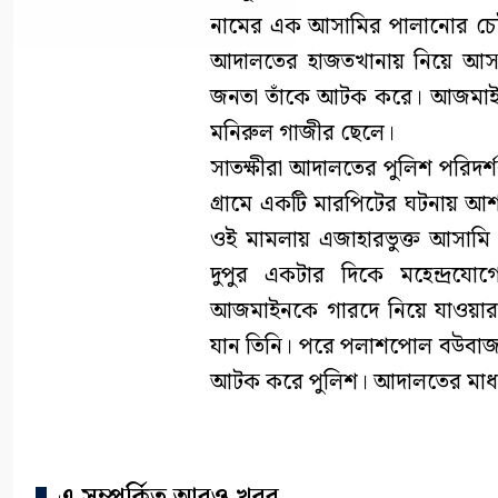
নামের এক আসামির পালানোর চেষ্টা
আদালতের হাজতখানায় নিয়ে আসার
জনতা তাঁকে আটক করে। আজমাইন 
মনিরুল গাজীর ছেলে।
সাতক্ষীরা আদালতের পুলিশ পরিদর্শ
গ্রামে একটি মারপিটের ঘটনায় আ
ওই মামলায় এজাহারভুক্ত আসামি 
দুপুর একটার দিকে মহেন্দ্রয
আজমাইনকে গারদে নিয়ে যাওয়ার প
যান তিনি। পরে পলাশপোল বউবাজা
আটক করে পুলিশ। আদালতের মাধ্য
এ সম্পর্কিত আরও খবর