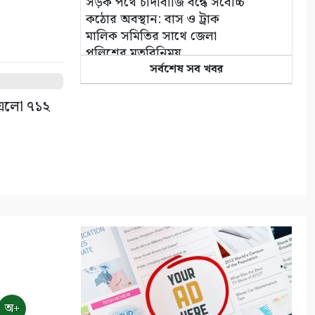
সড়ক পথে চাঁদাবাজি বন্ধে সর্বোচ্চ
কঠোর অবস্থান: বাস ও ট্রাক
মালিক সমিতির সাথে জেলা
পুলিশের মতবিনিময়
৪
সর্বশেষ সব খবর
ে এলো ৭১২
কলারোয়ার জয়নগরে সরকারি গাছ
আত্মসাতের চেষ্টা, এলাকাবাসীর
বাধার মুখে পন্ড
৫
আশাশুনিতে পৃথক অভিযানে ৩
আসামি গ্রেপ্তার
৬
ভোমরা বন্দর দিয়ে দুই দিনে এলো
৭১২ মেট্রিক টন কাঁচা মরিচ
৭
অ+