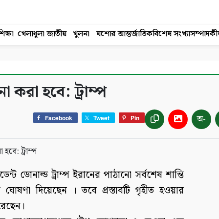
িক্ষা
খেলাধুলা
জাতীয়
খুলনা
যশোর
আন্তর্জাতিক
বিশেষ সংখ্যা
সম্পাদকী
না করা হবে: ট্রাম্প
অ-
Facebook
Tweet
Pin
েসিডেন্ট ডোনাল্ড ট্রাম্প ইরানের পাঠানো সর্বশেষ শান্তি
ার ঘোষণা দিয়েছেন । তবে প্রস্তাবটি গৃহীত হওয়ার
করেছেন।