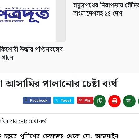
সমুদ্রপথের নিরাপত্তায় সৌদ
বাংলাদেশসহ ১৪ দেশ
িশোরী উদ্ধার পশ্চিমবঙ্গের
গ্রামে
 আসামির পালানোর চেষ্টা ব্যর্থ
অ-
Facebook
Tweet
Pin
দালত চত্বরে পুলিশের হেফাজত থেকে মো. আজমাইন