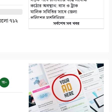
কঠোর অবস্থান: বাস ও ট্রাক
মালিক সমিতির সাথে জেলা
পুলিশের মতবিনিময়
ে এলো ৭১২
৪
সর্বশেষ সব খবর
কলারোয়ার জয়নগরে সরকারি গাছ
আত্মসাতের চেষ্টা, এলাকাবাসীর
বাধার মুখে পন্ড
৫
আশাশুনিতে পৃথক অভিযানে ৩
আসামি গ্রেপ্তার
৬
অ+
ভোমরা বন্দর দিয়ে দুই দিনে এলো
৭১২ মেট্রিক টন কাঁচা মরিচ
৭