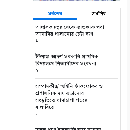
সর্বশেষ
জনপ্রিয়
আদালত চত্বর থেকে হ্যান্ডকাফ পরা
আসামির পালানোর চেষ্টা ব্যর্থ
১
ইটগাছা আদর্শ সরকারি প্রাথমিক
বিদ্যালয়ে শিক্ষার্থীদের সংবর্ধনা
২
সম্পাদকীয়/ আইনি ফাঁকফোকর ও
প্রশাসনিক দায় এড়ানোর
সংস্কৃতিতে ধামাচাপা পড়ছে
বাল্যবিয়ে
৩
সড়ক পথে চাঁদাবাজি বন্ধে সর্বোচ্চ