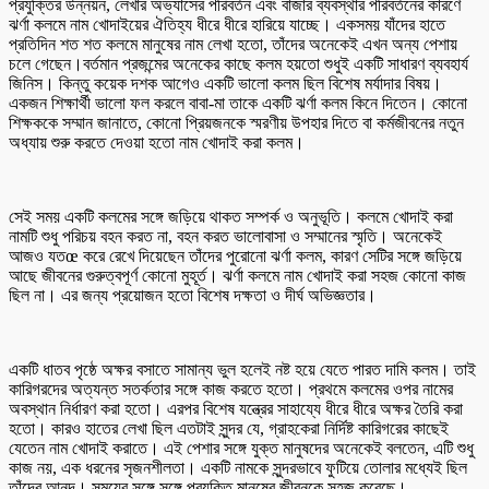
প্রযুক্তির উন্নয়ন, লেখার অভ্যাসের পরিবর্তন এবং বাজার ব্যবস্থার পরিবর্তনের কারণে
ঝর্ণা কলমে নাম খোদাইয়ের ঐতিহ্য ধীরে ধীরে হারিয়ে যাচ্ছে। একসময় যাঁদের হাতে
প্রতিদিন শত শত কলমে মানুষের নাম লেখা হতো, তাঁদের অনেকেই এখন অন্য পেশায়
চলে গেছেন।বর্তমান প্রজন্মের অনেকের কাছে কলম হয়তো শুধুই একটি সাধারণ ব্যবহার্য
জিনিস। কিন্তু কয়েক দশক আগেও একটি ভালো কলম ছিল বিশেষ মর্যাদার বিষয়।
একজন শিক্ষার্থী ভালো ফল করলে বাবা-মা তাকে একটি ঝর্ণা কলম কিনে দিতেন। কোনো
শিক্ষককে সম্মান জানাতে, কোনো প্রিয়জনকে স্মরণীয় উপহার দিতে বা কর্মজীবনের নতুন
অধ্যায় শুরু করতে দেওয়া হতো নাম খোদাই করা কলম।
সেই সময় একটি কলমের সঙ্গে জড়িয়ে থাকত সম্পর্ক ও অনুভূতি। কলমে খোদাই করা
নামটি শুধু পরিচয় বহন করত না, বহন করত ভালোবাসা ও সম্মানের স্মৃতি। অনেকেই
আজও যতœ করে রেখে দিয়েছেন তাঁদের পুরোনো ঝর্ণা কলম, কারণ সেটির সঙ্গে জড়িয়ে
আছে জীবনের গুরুত্বপূর্ণ কোনো মুহূর্ত। ঝর্ণা কলমে নাম খোদাই করা সহজ কোনো কাজ
ছিল না। এর জন্য প্রয়োজন হতো বিশেষ দক্ষতা ও দীর্ঘ অভিজ্ঞতার।
একটি ধাতব পৃষ্ঠে অক্ষর বসাতে সামান্য ভুল হলেই নষ্ট হয়ে যেতে পারত দামি কলম। তাই
কারিগরদের অত্যন্ত সতর্কতার সঙ্গে কাজ করতে হতো। প্রথমে কলমের ওপর নামের
অবস্থান নির্ধারণ করা হতো। এরপর বিশেষ যন্ত্রের সাহায্যে ধীরে ধীরে অক্ষর তৈরি করা
হতো। কারও হাতের লেখা ছিল এতটাই সুন্দর যে, গ্রাহকেরা নির্দিষ্ট কারিগরের কাছেই
যেতেন নাম খোদাই করাতে। এই পেশার সঙ্গে যুক্ত মানুষদের অনেকেই বলতেন, এটি শুধু
কাজ নয়, এক ধরনের সৃজনশীলতা। একটি নামকে সুন্দরভাবে ফুটিয়ে তোলার মধ্যেই ছিল
তাঁদের আনন্দ। সময়ের সঙ্গে সঙ্গে প্রযুক্তি মানুষের জীবনকে সহজ করেছে।