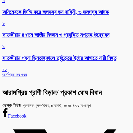
৭
অনিমেষকে জিম্মি করে জলদস্যু ডন বাহিনী, ৩ জলদস্যু আটক
৮
সাতক্ষীরায় ৪৭তম জাতীয় বিজ্ঞান ও প্রযুক্তি সপ্তাহ উদ্বোধন
৯
সাতক্ষীরায় গহনা ছিনতাইকালে দুর্বৃত্তের ইটের আঘাতে নারী নিহত
১০
জনপ্রিয় সব খবর
আরামপ্রিয় প্রাণী বিড়াল/ প্রকাশ ঘোষ বিধান
ডেস্ক নিউজ
প্রকাশিত: বৃহস্পতিবার, ৬ আগস্ট, ২০২৬, ৪:৩৫ অপরাহ্ণ
Facebook