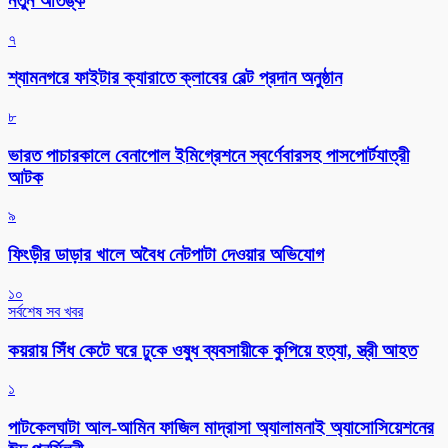
নতুন আতঙ্ক
৭
শ্যামনগরে ফাইটার ক্যারাতে ক্লাবের বেল্ট প্রদান অনুষ্ঠান
৮
ভারত পাচারকালে বেনাপোল ইমিগ্রেশনে স্বর্ণেবারসহ পাসপোর্টযাত্রী
আটক
৯
ফিংড়ীর ডাড়ার খালে অবৈধ নেটপাটা দেওয়ার অভিযোগ
১০
সর্বশেষ সব খবর
কয়রায় সিঁধ কেটে ঘরে ঢুকে ওষুধ ব্যবসায়ীকে কুপিয়ে হত্যা, স্ত্রী আহত
১
পাটকেলঘাটা আল-আমিন ফাজিল মাদ্রাসা অ্যালামনাই অ্যাসোসিয়েশনের