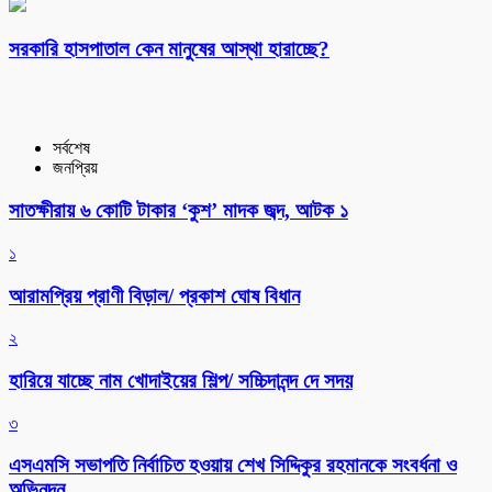
সরকারি হাসপাতাল কেন মানুষের আস্থা হারাচ্ছে?
সর্বশেষ
জনপ্রিয়
সাতক্ষীরায় ৬ কোটি টাকার ‘কুশ’ মাদক জব্দ, আটক ১
১
আরামপ্রিয় প্রাণী বিড়াল/ প্রকাশ ঘোষ বিধান
২
হারিয়ে যাচ্ছে নাম খোদাইয়ের শিল্প/ সচ্চিদানন্দ দে সদয়
৩
এসএমসি সভাপতি নির্বাচিত হওয়ায় শেখ সিদ্দিকুর রহমানকে সংবর্ধনা ও
অভিনন্দন