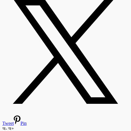
Tweet
Pin
অ-
অ+