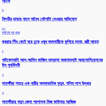
আটক
৯
ফিংড়ীর ডাড়ার খালে অবৈধ নেটপাটা দেওয়ার অভিযোগ
১০
সর্বশেষ সব খবর
কয়রায় সিঁধ কেটে ঘরে ঢুকে ওষুধ ব্যবসায়ীকে কুপিয়ে হত্যা, স্ত্রী আহত
১
পাটকেলঘাটা আল-আমিন ফাজিল মাদ্রাসা অ্যালামনাই অ্যাসোসিয়েশনের
ঈদ পুনর্মিলনী
২
সাতক্ষীরা শহরে এক নারীর অস্বাভাবিক মৃত্যু, গলিত লাশ উদ্ধার
৩
সাতক্ষীরার নতুন জেলা প্রশাসক মিজ কাউসার আজিজ