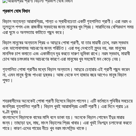
প্রকাশ ঘোষ বিধান
বিড়াল অত্যন্ত আরামপ্রিয়, শান্ত ও স্বাধীনচেতা একটি গৃহপালিত প্রাণী। এরা নরম ও
তুলতুলে পশম এবং রাজকীয় স্বভাবের জন্য মানুষের খুব প্রিয়। সারাদিনের বেশিরভাগ সময়
এরা ঘুমে ও অলসতায় কাটাতে পছন্দ করে।
বিড়াল মানুষের অন্যতম প্রিয় ও আদুরে পোষা প্রাণী, যা তার মায়াবী চোখ, নরম স্বভাব
এবং ভালোবাসাময় আচরণের জন্য পরিচিত। এরা শুধু দেখতেই সুন্দর নয়, বরং মানুষের
মানসিক চাপ কমাতে এবং একাকীত্ব দূর করতে দারুণ ভূমিকা রাখে। নরম স্বভাব, মায়াবী
চোখ আর চমৎকার সব আচরণের কারণে এরা মানুষের খুব সহজেই মন কেড়ে নেয়।
গৃহপালিত পোষা প্রাণীর মধ্যে বিড়াল অন্যতম। আদুরে চেহারার এই প্রাণী পছন্দ করেন
না, এমন মানুষ খুঁজে পাওয়া দুষ্কর। আজ থেকে দশ হাজার বছর আগেও মানুষ বিড়াল
পুষত।
শহরবাসীদের অনেকেই পোষা প্রাণী হিসেবে বিড়াল পালেন। এটি বর্তমানে পৃথিবীর সবচেয়ে
জনপ্রিয় গৃহপালিত প্রাণী। বিড়াল খুবই আরামপ্রিয় একটি প্রাণী। এরা দিনে প্রায় ১৪
ঘণ্টা ঘুমায়।
বাংলাদেশে বিড়ালকে বাঘের মাসি বলে ডাকা হয়। অনেকে বিড়াল পোষেন ইঁদুর মারার
জন্য। তাছাড়া দুধ, মাছ, মাংস বিড়ালের প্রিয় খাবার। এরা খুবই নিঃশব্দে চলাফেরা করতে
পারে। কারণ এদের পায়ের নীচে খুব নরম মাংসপিন্ড থাকে।