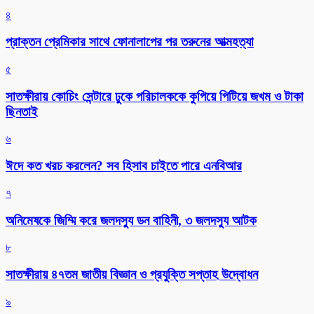
৪
প্রাক্তন প্রেমিকার সাথে ফোনালাপের পর তরুনের আত্মহত্যা
৫
সাতক্ষীরায় কোচিং সেন্টারে ঢুকে পরিচালককে কুপিয়ে পিটিয়ে জখম ও টাকা
ছিনতাই
৬
ঈদে কত খরচ করলেন? সব হিসাব চাইতে পারে এনবিআর
৭
অনিমেষকে জিম্মি করে জলদস্যু ডন বাহিনী, ৩ জলদস্যু আটক
৮
সাতক্ষীরায় ৪৭তম জাতীয় বিজ্ঞান ও প্রযুক্তি সপ্তাহ উদ্বোধন
৯