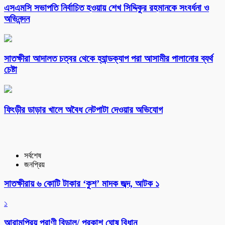
এসএমসি সভাপতি নির্বাচিত হওয়ায় শেখ সিদ্দিকুর রহমানকে সংবর্ধনা ও
অভিনন্দন
সাতক্ষীরা আদালত চত্বর থেকে হ্যান্ডক্যাপ পরা আসামীর পালানোর ব্যর্থ
চেষ্টা
ফিংড়ীর ডাড়ার খালে অবৈধ নেটপাটা দেওয়ার অভিযোগ
সর্বশেষ
জনপ্রিয়
সাতক্ষীরায় ৬ কোটি টাকার ‘কুশ’ মাদক জব্দ, আটক ১
১
আরামপ্রিয় প্রাণী বিড়াল/ প্রকাশ ঘোষ বিধান