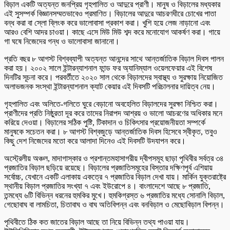
বিড়াল একটি অত্যন্ত জনপ্রিয় গৃহপালিত ও আদুরে প্রাণী। মানুষ ও বিড়ালের মধ্যকার
এই সুসম্পর্ক বিজ্ঞানসম্মতভাবেও প্রমাণিত। বিড়ালের আদুরে আচরণধীরে চোখের পাতা
বন্ধ করা বা স্লো ব্লিংক করে ভালোবাসা প্রকাশ করা। খুশি হয়ে লেজ নাড়ানো এবং
আরও বেশি আদর চাওয়া। কাছে এসে মিউ মিউ শব্দ করে মনোযোগ আকর্ষণ করা। গায়ে
গা ঘষে নিজেদের গন্ধ ও ভালোবাসা জানানো।
প্রতি বছর ৮ আগস্ট বিশ্বব্যাপী অত্যন্ত আনন্দের সাথে আন্তর্জাতিক বিড়াল দিবস পালন
করা হয়। ২০০২ সালে ইন্টারন্যাশনাল ফান্ড ফর অ্যানিম্যাল ওয়েলফেয়ার এই বিশেষ
দিনটির সূচনা করে। পরবর্তীতে ২০২০ সাল থেকে বিড়ালদের স্বাস্থ্য ও সুরক্ষায় নিয়োজিত
অলাভজনক সংস্থা ইন্টারন্যাশনাল ক্যাট কেয়ার এই দিবসটি পরিচালনার দায়িত্ব নেয়।
গৃহপালিত এবং অলিতে-গলিতে ঘুরে বেড়ানো অবহেলিত বিড়ালদের সুরক্ষা নিশ্চিত করা।
প্রাণীদের প্রতি নিষ্ঠুরতা দূর করে তাদের নিরাপদ আশ্রয় ও ভালো আচরণের অধিকার মনে
করিয়ে দেওয়া। বিড়ালের সঠিক পুষ্টি, টিকাদান ও চিকিৎসার প্রয়োজনীয়তা সম্পর্কে
মানুষকে সচেতন করা। ৮ আগস্ট বিশ্বজুড়ে আন্তর্জাতিক দিবস হিসেবে স্বীকৃত, তবুও
কিছু দেশ নিজেদের মতো করে আলাদা দিনেও এই দিবসটি উদযাপন করে।
অস্ট্রেলীয় অঞ্চল, মাদাগাস্কার ও প্রশান্তমহাসাগরীয় দ্বীপসমূহ ছাড়া পৃথিবীর সর্বত্র ৩৪
প্রজাতির বিড়াল ছড়িয়ে রয়েছে। বিড়ালের প্রজাতিসমূহের বিস্তার দক্ষিণপূর্ব এশিয়ায়
সর্বোচ্চ, যেখানে একটি এলাকায় একত্রে ৭ প্রজাতির বিড়াল দেখা যায়। মার্কিন যুক্তরাষ্ট্রে
স্থানীয় বিড়াল প্রজাতির সংখ্যা ৭ এবং ইউরোপে ৪। বাংলাদেশে আছে ৮ প্রজাতি,
তন্মধ্যে ৬টি বিভিন্ন ধরনের হুমকির মুখে। হুমকিগ্রস্ত ৬ প্রজাতির মধ্যে সোনালি বিড়াল,
গেছোবাঘ বা লামচিতা, চিতাবাঘ ও বাঘ অতিবিপন্ন এবং বনবিড়াল ও মেছোবিড়াল বিপন্ন।
পৃথিবীতে ঠিক কত জাতের বিড়াল আছে তা নিয়ে বিভিন্ন তথ্য পাওয়া যায়।