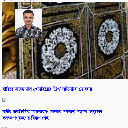
হারিয়ে যাচ্ছে নাম খোদাইয়ের শিল্প/ সচ্চিদানন্দ দে সদয়
নারীর রাজনৈতিক ক্ষমতায়ন: সমতার গণতন্ত্র গড়তে নেতৃত্বে
সমঅংশগ্রহণের বিকল্প নেই