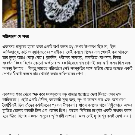
সচ্চিদানন্দ দে সদয়
একসময় মানুষের হাতে থাকা একটি ঝর্ণা কলম শুধু লেখার উপকরণ ছিল না, ছিল
আভিজাত্য, রুচি ও ব্যক্তিত্বের প্রতীক। সেই কলমে নিজের নাম খোদাই করা থাকলে
তার মূল্য আরও বেড়ে যেত। জন্মদিন, পরীক্ষায় সাফল্য, চাকরিতে যোগদান, বিদায়
সংবর্ধনা কিংবা বিশেষ কোনো অর্জনের স্মারক হিসেবে নাম খোদাই করা ঝর্ণা কলম ছিল এক
অনন্য উপহার। কিন্তু সময়ের পরিবর্তনে সেই সংস্কৃতির সঙ্গে হারিয়ে যেতে বসেছে একটি
পেশাওÑঝর্ণা কলমে নাম খোদাই করার কারিগরদের পেশা।
একসময় শহর থেকে শুরু করে মফস্বলের বড় বাজার গুলোতে দেখা মিলত এসব দক্ষ
কারিগরের। ছোট্ট একটি টেবিল, কয়েকটি সূক্ষ্ম যন্ত্র, লুপ বা আতস কাচ এবং অসাধারণ
ধৈর্যÑএই ছিল তাঁদের কর্মজীবনের প্রধান উপকরণ। ধাতব কলমের গায়ে নিখুঁতভাবে অক্ষর
ফুটিয়ে তোলার কাজটি ছিল এক ধরনের শিল্প। কয়েক মিনিটের মধ্যেই একটি সাধারণ কলম
হয়ে উঠত বিশেষ একজন মানুষের স্মৃতিবাহী সম্পদ। আজ সেই দৃশ্য খুব কমই দেখা যায়।