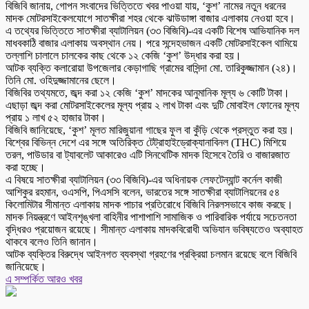
বিজিবি জানায়, গোপন সংবাদের ভিত্তিতে খবর পাওয়া যায়, ‘কুশ’ নামের নতুন ধরনের
মাদক মোটরসাইকেলযোগে সাতক্ষীরা শহর থেকে ঝাউডাঙ্গা বাজার এলাকায় নেওয়া হবে।
এ তথ্যের ভিত্তিতে সাতক্ষীরা ব্যাটালিয়ন (৩৩ বিজিবি)-এর একটি বিশেষ আভিযানিক দল
মাধবকাঠি বাজার এলাকায় অবস্থান নেয়। পরে সন্দেহভাজন একটি মোটরসাইকেল থামিয়ে
তল্লাশি চালালে চালকের কাছ থেকে ১২ কেজি ‘কুশ’ উদ্ধার করা হয়।
আটক ব্যক্তি কলারোয়া উপজেলার কেড়াগাছি গ্রামের বাসিন্দা মো. তারিকুজ্জামান (২৪)।
তিনি মো. ওহিদুজ্জামানের ছেলে।
বিজিবির তথ্যমতে, জব্দ করা ১২ কেজি ‘কুশ’ মাদকের আনুমানিক মূল্য ৬ কোটি টাকা।
এছাড়া জব্দ করা মোটরসাইকেলের মূল্য প্রায় ২ লাখ টাকা এবং দুটি মোবাইল ফোনের মূল্য
প্রায় ১ লাখ ৫২ হাজার টাকা।
বিজিবি জানিয়েছে, ‘কুশ’ মূলত মারিজুয়ানা গাছের ফুল বা কুঁড়ি থেকে প্রস্তুত করা হয়।
বিশ্বের বিভিন্ন দেশে এর সঙ্গে অতিরিক্ত টেট্রাহাইড্রোক্যানাবিনল (THC) মিশিয়ে
তরল, পাউডার বা ট্যাবলেট আকারেও এটি সিনথেটিক মাদক হিসেবে তৈরি ও বাজারজাত
করা হচ্ছে।
এ বিষয়ে সাতক্ষীরা ব্যাটালিয়ন (৩৩ বিজিবি)-এর অধিনায়ক লেফটেন্যান্ট কর্নেল কাজী
আশিকুর রহমান, ওএসপি, পিএসসি বলেন, ভারতের সঙ্গে সাতক্ষীরা ব্যাটালিয়নের ৫৪
কিলোমিটার সীমান্ত এলাকায় মাদক পাচার প্রতিরোধে বিজিবি নিরলসভাবে কাজ করছে।
মাদক নিয়ন্ত্রণে আইনশৃঙ্খলা বাহিনীর পাশাপাশি সামাজিক ও পারিবারিক পর্যায়ে সচেতনতা
বৃদ্ধিরও প্রয়োজন রয়েছে। সীমান্ত এলাকায় মাদকবিরোধী অভিযান ভবিষ্যতেও অব্যাহত
থাকবে বলেও তিনি জানান।
আটক ব্যক্তির বিরুদ্ধে আইনগত ব্যবস্থা গ্রহণের প্রক্রিয়া চলমান রয়েছে বলে বিজিবি
জানিয়েছে।
এ সম্পর্কিত আরও খবর