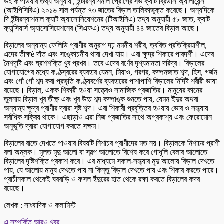
উইকিপিডিয়ার তথ্য অনুযায়ী, ইন্টারন্যাশনাল প্রোগ্রেসিভ ক্যাট ব্রিডার্স অ্যালায়েন্স
(আইপিসিবিএ) ২০১৬ সাল পর্যন্ত ৭৩ জাতের বিড়াল তালিকাভুক্ত করেছে। অন্যদিকে
দি ইন্টারন্যাশনাল ক্যাট অ্যাসোসিয়েশনের (টিআইসিএ) তথ্য অনুযায়ী ৫৮ জাত, ক্যাট
ফ্যান্সিয়ার্স অ্যাসোসিয়েশনের (সিএফএ) তথ্য অনুযায়ী ৪৪ জাতের বিড়াল আছে।
বিড়ালের অন্যান্য ফেলিডি প্রাণীর অনুরূপ দঢ় নমনীয় শরীর, ত্বরিত প্রতিক্রিয়াশীল,
এদের তীক্ষè দাঁত এবং সঙ্কোচনীয় থাবা দেখা যায়। এরা ক্ষুদ্র শিকারে পারদর্শী। এদের
নৈশদৃষ্টি এবং ঘ্রাণশক্তি খুব প্রখর। তবে এদের বর্ণের দৃশ্যমানতা দরিদ্র। বিড়ালের
যোগাযোগের মধ্যে কণ্ঠস্বরের ব্যবহার যেমন, মিয়াও, গরগর, কম্পনজাত শব্দ, হিস, গর্জন
এবং গোঁ গোঁ শব্দ করা প্রভৃতি কণ্ঠ্যবর্ণের ব্যবহারের পাশাপাশি বিড়ালের নির্দিষ্ট শরীরী ভাষা
রয়েছে। বিড়াল, একক শিকারী হওয়া সত্ত্বেও সামাজিক প্রজাতির। মানুষের কানের
তুলনায় বিড়াল খুব তীক্ষ্ণ এবং খুব উচ্চ শব্দ কম্পাঙ্ক শুনতে পায়, যেমন ইঁদুর অথবা
অন্যান্য ক্ষুদ্র প্রাণীর দ্বারা সৃষ্ট শব্দ। এরা শিকারী প্রবৃত্তির হওয়ায় ভোর ও সন্ধ্যায়
সর্বাধিক সক্রিয় থাকে। এছাড়াও এরা নিজ প্রজাতির সাথে অপ্রকাশ্য এবং ফেরোমোন
অনুভূতি দ্বারা যোগাযোগ করতে সক্ষম।
বিড়ালের রাতে দেখতে পাওয়ার বিষয়টি নিশাচর প্রাণীদের মত নয়। বিড়ালকে নিশাচর প্রাণী
বলা অমূলক। মূলত মৃদু আলো বা স্বল্প আলোতে বিশেষ করে গোধূলি বেলার আলোতে
বিড়ালের দৃষ্টিশক্তি প্রকাশ করে। এর মাধ্যমে সকাল-সন্ধ্যার মৃদু আলোয় বিড়াল দেখতে
পায়, যে আলোয় মানুষ দেখতে পায় না কিন্তু বিড়াল দেখতে পায় এবং শিকার করতে পারে।
প্রাচীনকাল থেকেই ঘরবাড়ি ও ফসল ইঁদুরের হাত থেকে রক্ষা করতে বিড়ালের কদর
রয়েছে।
লেখক : সাংবাদিক ও কলামিস্ট
এ সম্পর্কিত আরও খবর