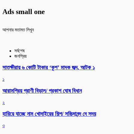
Ads small one
আপনার মতামত লিখুন
সর্বশেষ
জনপ্রিয়
সাতক্ষীরায় ৬ কোটি টাকার ‘কুশ’ মাদক জব্দ, আটক ১
১
আরামপ্রিয় প্রাণী বিড়াল/ প্রকাশ ঘোষ বিধান
২
হারিয়ে যাচ্ছে নাম খোদাইয়ের শিল্প/ সচ্চিদানন্দ দে সদয়
৩