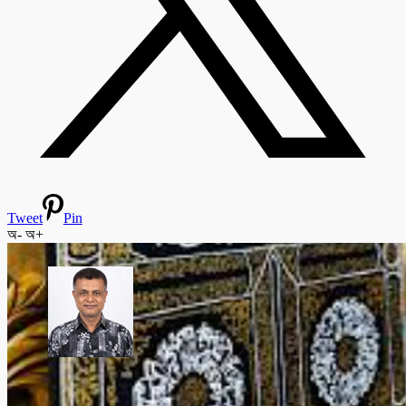
Tweet
Pin
অ-
অ+