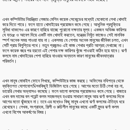
এখন কম্পিউটার নিয়ন্ত্রিত লেজার মেশিন কয়েক সেকেন্ডের মধ্যেই যেকোনো লেখা খোদাই
করে দিতে পারে। ফলে হাতে খোদাইয়ের প্রয়োজন কমে গেছে। আধুনিক প্রযুক্তির
সুবিধা থাকলেও এর কারণে হারিয়ে যাচ্ছে পুরোনো দক্ষতার মূল্য। একজন অভিজ্ঞ কারিগর
যে যতœ ও আবেগ দিয়ে একটি নাম খোদাই করতেন, যন্ত্রের নিখুঁত কাজেও সেই মানবিক
স্পর্শ অনেক সময় পাওয়া যায় না। একসময় যে পেশায় অনেক মানুষের জীবিকা চলত, এখন
সেটি প্রায় বিলুপ্তির পথে। নতুন প্রজন্মও এই কাজ শেখার প্রতি আগ্রহ দেখাচ্ছে না।
ফলে কয়েক বছর পর হয়তো এই পেশার দক্ষ কারিগর খুঁজে পাওয়াই কঠিন হয়ে যাবে। ঝর্ণা
কলমে নাম খোদাইয়ের পেশা হারিয়ে যাওয়ার অন্যতম কারণ মানুষের জীবনযাত্রার
পরিবর্তন।
এখন মানুষ মোবাইল ফোনে লিখছে, কম্পিউটারে কাজ করছে। অফিসের নথিপত্র থেকে
ব্যক্তিগত যোগাযোগÑসবকিছুই ডিজিটাল হয়ে গেছে। আগের মতো চিঠি লেখা হয় না,
ডায়েরি লেখার অভ্যাসও কমেছে। ফলে ভালো কলমের প্রয়োজনও কমে গেছে। বাজারে
এখন কম দামের বল পয়েন্ট কলম সহজলভ্য হওয়ায় সাধারণ মানুষ আর ঝর্ণা কলমের দিকে
আগের মতো ঝুঁকছেন না। তবে এর মধ্যেও কিছু মানুষ এখনো ঝর্ণা কলমের ঐতিহ্য ধরে
রেখেছেন। লেখক, সংগ্রাহক, শিল্পী ও রুচিশীল মানুষের কাছে একটি সুন্দর ঝর্ণা কলম
এখনো বিশেষ আকর্ষণের বিষয়।