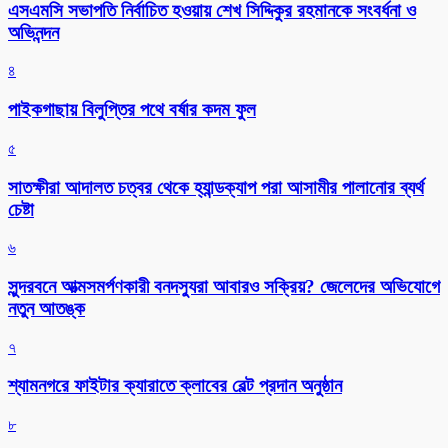
এসএমসি সভাপতি নির্বাচিত হওয়ায় শেখ সিদ্দিকুর রহমানকে সংবর্ধনা ও
অভিনন্দন
৪
পাইকগাছায় বিলুপ্তির পথে বর্ষার কদম ফুল
৫
সাতক্ষীরা আদালত চত্বর থেকে হ্যান্ডক্যাপ পরা আসামীর পালানোর ব্যর্থ
চেষ্টা
৬
সুন্দরবনে আত্মসমর্পণকারী বনদস্যুরা আবারও সক্রিয়? জেলেদের অভিযোগে
নতুন আতঙ্ক
৭
শ্যামনগরে ফাইটার ক্যারাতে ক্লাবের বেল্ট প্রদান অনুষ্ঠান
৮