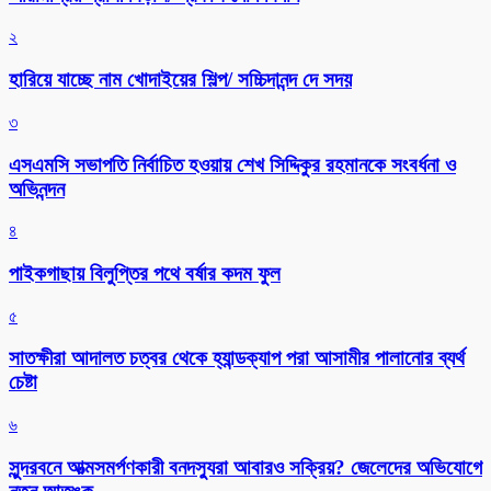
২
হারিয়ে যাচ্ছে নাম খোদাইয়ের শিল্প/ সচ্চিদানন্দ দে সদয়
৩
এসএমসি সভাপতি নির্বাচিত হওয়ায় শেখ সিদ্দিকুর রহমানকে সংবর্ধনা ও
অভিনন্দন
৪
পাইকগাছায় বিলুপ্তির পথে বর্ষার কদম ফুল
৫
সাতক্ষীরা আদালত চত্বর থেকে হ্যান্ডক্যাপ পরা আসামীর পালানোর ব্যর্থ
চেষ্টা
৬
সুন্দরবনে আত্মসমর্পণকারী বনদস্যুরা আবারও সক্রিয়? জেলেদের অভিযোগে