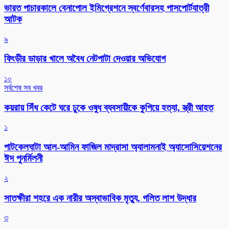
ভারত পাচারকালে বেনাপোল ইমিগ্রেশনে স্বর্ণেবারসহ পাসপোর্টযাত্রী
আটক
৯
ফিংড়ীর ডাড়ার খালে অবৈধ নেটপাটা দেওয়ার অভিযোগ
১০
সর্বশেষ সব খবর
কয়রায় সিঁধ কেটে ঘরে ঢুকে ওষুধ ব্যবসায়ীকে কুপিয়ে হত্যা, স্ত্রী আহত
১
পাটকেলঘাটা আল-আমিন ফাজিল মাদ্রাসা অ্যালামনাই অ্যাসোসিয়েশনের
ঈদ পুনর্মিলনী
২
সাতক্ষীরা শহরে এক নারীর অস্বাভাবিক মৃত্যু, গলিত লাশ উদ্ধার
৩