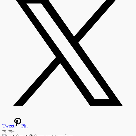
Tweet
Pin
অ-
অ+