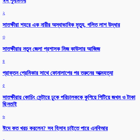
ঈদ পুনর্মিলনী
২
সাতক্ষীরা শহরে এক নারীর অস্বাভাবিক মৃত্যু, গলিত লাশ উদ্ধার
৩
সাতক্ষীরার নতুন জেলা প্রশাসক মিজ কাউসার আজিজ
৪
প্রাক্তন প্রেমিকার সাথে ফোনালাপের পর তরুনের আত্মহত্যা
৫
সাতক্ষীরায় কোচিং সেন্টারে ঢুকে পরিচালককে কুপিয়ে পিটিয়ে জখম ও টাকা
ছিনতাই
৬
ঈদে কত খরচ করলেন? সব হিসাব চাইতে পারে এনবিআর