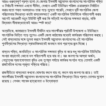
‎আরও গুরুত্বপূর্ণ প্রশ্ন হলো যে জেলায় ইসলামী আন্দোলন বাংলাদেশের সাংগঠনিক শক্তি
ও নির্বাচনী সক্ষমতা এখনো সীমিত, যেখানে একটি ইউনিয়ন পরিষদ চেয়ারম্যান নির্বাচিত
করার মতো শক্ত অবস্থানও তারা গড়ে তুলতে পারেনি, সেখানে দুটি সাংগঠনিক জেলা
পরিচালনার সিদ্ধান্ত কতটা বাস্তবসম্মত? একটি সাংগঠনিক ইউনিটকে শক্তিশালী করার
আগেই আরেকটি নতুন ইউনিট সৃষ্টি করা কি সত্যিই সংগঠনের সক্ষমতা বাড়ায়, নাকি
বিদ্যমান সীমাবদ্ধতাকেই আরও স্পষ্ট করে?
‎অন্যদিকে, জামায়াতে ইসলামী দীর্ঘদিন ধরে সাতক্ষীরার প্রতিটি উপজেলা ও ইউনিয়নে
সাংগঠনিক ভিত্তি গড়ে তুলেও একটি জেলা কাঠামোর মধ্যেই কার্যক্রম পরিচালনা করছে।
সেই বাস্তবতার সঙ্গে তুলনা করলে ইসলামী আন্দোলন বাংলাদেশের এই সাংগঠনিক
পুনর্বিন্যাসের সিদ্ধান্ত স্বাভাবিকভাবেই জনমনে নানা প্রশ্নের জন্ম দিচ্ছে।
‎বাস্তব শক্তি, জনভিত্তি ও সাংগঠনিক সক্ষমতা বৃদ্ধি না করে শুধু সাংগঠনিক ইউনিটের
সংখ্যা বাড়ালেই কোনো দল শক্তিশালী হয়ে যায় না। বরং জনগণের আস্থা অর্জন,
নেতৃত্বের গ্রহণযোগ্যতা বৃদ্ধি এবং তৃণমূল পর্যায়ে কার্যকর সংগঠন গড়ে তোলাই একটি
রাজনৈতিক দলের প্রকৃত শক্তির পরিচয়।
‎রাজনীতিতে বাস্তবতা কখনো ঘোষণায় বদলে যায় না; বদলে যায় জনগণের রায়ে। তাই
সাতক্ষীরায় ইসলামী আন্দোলন বাংলাদেশের সাংগঠনিক সিদ্ধান্ত নিয়ে প্রশ্ন তোলার সুযোগ
রয়েছে। লেখক: সাবেক ছাত্রনেতা ও উদ্যোক্তা