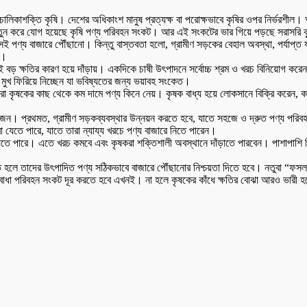
ান চালিকাশক্তি কৃষি। দেশের অধিকাংশ মানুষ প্রত্যক্ষ বা পরোক্ষভাবে কৃষির ওপর নির্ভর
সঙ্গে নতুন করে যোগ হয়েছে কৃষি পণ্য পরিবহন সংকট। আর এই সংকটের ভার গিয়ে পড়ছে সরাসরি 
ণ্য বাজারে পৌঁছানো। কিন্তু বাস্তবতা হলো, গ্রামীণ সড়কের বেহাল অবস্থা, পর্যাপ্ত
ম।
 বড় ক্ষতির কারণ হয়ে দাঁড়ায়। একদিকে চাষী উৎপাদনে সর্বোচ্চ শ্রম ও খরচ বিনিয়োগ করেন
ুখ ফিরিয়ে নিচ্ছেন যা ভবিষ্যতের জন্য ভয়াবহ সংকেত।
া কৃষকের কাছ থেকে কম দামে পণ্য কিনে নেয়। কৃষক বাধ্য হয়ে লোকসানে বিক্রি করেন, কা
োজন। প্রথমত, গ্রামীণ সড়কব্যবস্থার উন্নয়ন করতে হবে, যাতে সহজে ও দ্রুত পণ্য পরিবহন
া যেতে পারে, যাতে তারা ন্যায্য খরচে পণ্য বাজারে নিতে পারেন।
তে পারে। এতে খরচ কমবে এবং কৃষকরা শক্তিশালী অবস্থানে দাঁড়াতে পারবেন। পাশাপাশি ডিজি
তে হলে তাদের উৎপাদিত পণ্য সঠিকভাবে বাজারে পৌঁছানোর নিশ্চয়তা দিতে হবে। নতুবা “
বাধা পরিবহন সংকট দূর করতে হবে এখনই। না হলে কৃষকের কাঁধে ক্ষতির বোঝা আরও ভারী হ