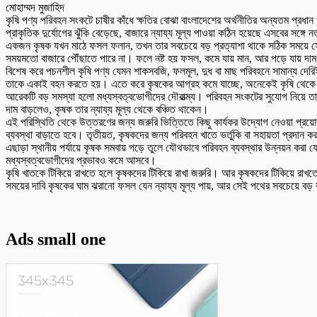
মোহাম্মদ মুজাহিদ
কৃষি পণ্য পরিবহন সংকটে চাষীর কাঁধে ক্ষতির বোঝা বাংলাদেশের অর্থনীতির অন্যতম প্রধ
প্রাকৃতিক দুর্যোগের ঝুঁকি বেড়েছে, বাজারে ন্যায্য মূল্য পাওয়া কঠিন হয়েছে এসবের 
একজন কৃষক যখন মাঠে ফসল ফলান, তখন তার সবচেয়ে বড় প্রত্যাশা থাকে সঠিক সময়ে সেই প
সময়মতো বাজারে পৌঁছাতে পারে না। ফলে নষ্ট হয় ফসল, কমে যায় মান, আর পড়ে যায় দা
বিশেষ করে পচনশীল কৃষি পণ্য যেমন শাকসবজি, ফলমূল, দুধ বা মাছ পরিবহনে সামান্য দেরিই
তাকে একাই বহন করতে হয়। এতে করে কৃষকের আগ্রহ কমে যাচ্ছে, অনেকেই কৃষি থেকে ম
আরেকটি বড় সমস্যা হলো মধ্যস্বত্বভোগীদের দৌরাত্ম্য। পরিবহন সংকটের সুযোগ নিয়ে তার
দাম বাড়লেও, কৃষক তার ন্যায্য মূল্য থেকে বঞ্চিত থাকেন।
এই পরিস্থিতি থেকে উত্তরণের জন্য জরুরি ভিত্তিতে কিছু কার্যকর উদ্যোগ নেওয়া প্রয়
ব্যবস্থা বাড়াতে হবে। তৃতীয়ত, কৃষকদের জন্য পরিবহন খাতে ভর্তুকি বা সহায়তা প্রদান কর
এছাড়া স্থানীয় পর্যায়ে কৃষক সমবায় গড়ে তুলে যৌথভাবে পরিবহন ব্যবস্থার উন্নয়ন করা যে
মধ্যস্বত্বভোগীদের প্রভাবও কমে আসবে।
কৃষি খাতকে টিকিয়ে রাখতে হলে কৃষকদের টিকিয়ে রাখা জরুরি। আর কৃষকদের টিকিয়ে রাখ
সময়ের দাবি কৃষকের ঘাম ঝরানো ফসল যেন ন্যায্য মূল্য পায়, আর সেই পথের সবচেয়ে বড় 
Ads small one