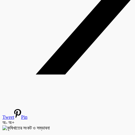
Tweet
Pin
অ-
অ+