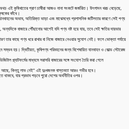
শীল। অথচ এই কৃষিখাতের প্রাণ চাষীরা আজও নানা সংকটে জর্জরিত। উৎপাদন খরচ বেড়েছে,
কৃষকের কাঁধে।
 যানবাহনের অভাব, অতিরিক্ত ভাড়া এবং মাঝেমধ্যে প্রশাসনিক জটিলতার কারণে সেই পণ্য
, অন্যদিকে বাজারে পৌঁছানোর আগেই যদি পণ্য নষ্ট হয়ে যায়, তবে সেই ক্ষতির দায়ভার
রণ তার কাছে পণ্য ধরে রাখার বা নিজে বাজারে নেওয়ার সুযোগ নেই। ফলে ভোক্তা পর্যায়ে
 সম্ভব হয়। দ্বিতীয়ত, কৃষিপণ্য পরিবহনের জন্য বিশেষায়িত যানবাহন ও কোল্ড স্টোরেজ
টাল প্ল্যাটফর্মের মাধ্যমে সরাসরি বাজারের সঙ্গে সংযোগ তৈরি করা গেলে
ফসল আছে, কিন্তু লাভ নেই” এই দুঃখজনক বাস্তবতা আরও গভীর হবে।
তে থাকবে, যার প্রভাব পড়বে পুরো দেশের অর্থনীতির ওপর।