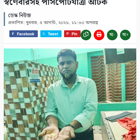
স্বর্ণেবারসহ পাসপোর্টযাত্রী আটক
ডেস্ক নিউজ
প্রকাশিত: বুধবার, ৫ আগস্ট, ২০২৬, ১১:৩০ অপরাহ্ণ
অ-
অ+
Facebook
Tweet
Pin