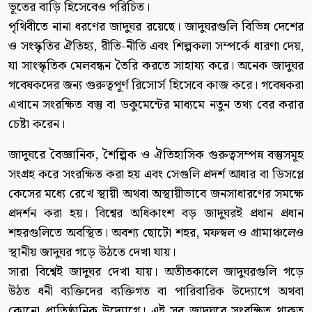
ভূতের বাড়ি হিসেবেও পরিচিত।
পৃথিবীতে নানা ধরণের জাদুঘর রয়েছে। জাদুঘরগুলি বিভিন্ন দেশের
ও সংস্কৃতির ঐতিহ্য, রীতি-নীতি এবং শিল্পকলা সম্পর্কে ধারণা দেয়,
যা সাংস্কৃতিক মেলবন্ধন তৈরি করতে সাহায্য করে। অনেক জাদুঘর
গবেষকদের জন্য গুরুত্বপূর্ণ রিসোর্স হিসেবে কাজ করে। গবেষকরা
এখানে সংরক্ষিত বস্তু বা ডকুমেন্টের মাধ্যমে নতুন তথ্য বের করার
চেষ্টা করেন।
জাদুঘরে বৈজ্ঞানিক, শৈল্পিক ও ঐতিহাসিক গুরুত্বসম্পন্ন বস্তুসমূহ
সংগ্রহ করে সংরক্ষিত করা হয় এবং সেগুলি প্রদর্শ আধার বা ডিসপ্লে
কেসের মধ্যে রেখে স্থায়ী অথবা অস্থায়ীভাবে জনসাধারণের সমক্ষে
প্রদর্শন করা হয়। বিশ্বের অধিকাংশ বড় জাদুঘরই প্রধান প্রধান
শহরগুলিতে অবস্থিত। অবশ্য ছোটো শহর, মফস্বল ও গ্রামাঞ্চলেও
স্থানীয় জাদুঘর গড়ে উঠতে দেখা যায়।
সারা বিশ্বেই জাদুঘর দেখা যায়। অতীতকালে জাদুঘরগুলি গড়ে
উঠত ধনী ব্যক্তিদের ব্যক্তিগত বা পারিবারিক উদ্যোগে অথবা
কোনো প্রাতিষ্ঠানিক উদ্যোগে। এই সব জাদুঘরে সংরক্ষিত থাকত