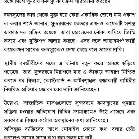
সঙ্গে মিশে পুনরায় বনদস্যু কার্যক্রম পরিচালনা করছেন।
বনদস্যুদের কাছ থেকে মুক্ত হয়ে ফেরা একাধিক জেলে নাম প্রকাশ
না করার শর্তে জানান, সুন্দরবনের ভেতরে এখনও কয়েকটি সশস্ত্র
ডাকাত দল সক্রিয় রয়েছে। তারা জেলেদের নৌকা থামিয়ে জিম্মি
করছে এবং মুক্তিপণ আদায় করছে। এসব দলে আত্মসমর্পণকারী
কয়েকজন সাবেক বনদস্যুকেও দেখা গেছে বলে তাদের দাবি।
স্থানীয় বনজীবীদের মধ্যে এ ঘটনায় নতুন করে আতঙ্ক ছড়িয়ে
পড়েছে। তারা সুন্দরবনে নিরাপদে মাছ ও কাঁকড়া আহরণ নিশ্চিত
করতে বন বিভাগ, কোস্টগার্ড ও আইনশৃঙ্খলা রক্ষাকারী বাহিনীর
নিয়মিত অভিযান জোরদারের দাবি জানিয়েছেন।
উল্লেখ্য, সাম্প্রতিক মাসগুলোতে সুন্দরবনে বনদস্যুদের পুনরায়
সক্রিয় হওয়ার অভিযোগ বিভিন্ন গণমাধ্যমেও উঠে এসেছে এবং
সরকার এ বিষয়ে কঠোর অবস্থানের কথা জানিয়েছে।
অভিযুক্ত ব্যক্তিদের সাথে মোবাইল ফোনে কথা বলার চেষ্টা
করলেও তাদের সাথে কথা বলা সম্ভব হয় নাই।