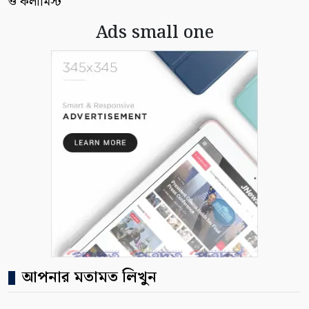
ও কলামিস্ট
Ads small one
আপনার মতামত লিখুন