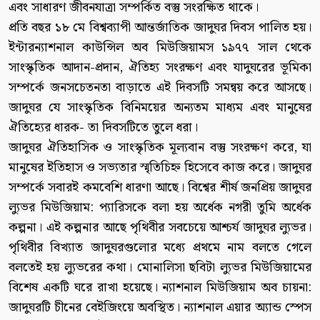
এবং সাধারণ জীবনযাত্রা সম্পর্কিত বস্তু সংরক্ষিত থাকে।
প্রতি বছর ১৮ মে বিশ্বব্যাপী আন্তর্জাতিক জাদুঘর দিবস পালিত হয়।
ইন্টারন্যাশনাল কাউন্সিল অব মিউজিয়ামস ১৯৭৭ সাল থেকে
সাংস্কৃতিক আদান-প্রদান, ঐতিহ্য সংরক্ষণ এবং যাদুঘরের ভূমিকা
সম্পর্কে জনসচেতনতা বাড়াতে এই দিবসটি সমন্বয় করে আসছে।
জাদুঘর যে সাংস্কৃতিক বিনিময়ের অন্যতম মাধ্যম এবং মানুষের
ঐতিহ্যের ধারক- তা দিবসটিতে তুলে ধরা।
জাদুঘর ঐতিহাসিক ও সাংস্কৃতিক মূল্যবান বস্তু সংরক্ষণ করে, যা
মানুষের ইতিহাস ও সভ্যতার স্মৃতিচিহ্ন হিসেবে কাজ করে। জাদুঘর
সম্পর্কে সবারই কমবেশি ধারণা আছে। বিশ্বের শীর্ষ জনপ্রিয় জাদুঘর
ল্যুভর মিউজিয়াম: প্যারিসকে বলা হয় অর্ধেক নগরী তুমি অর্ধেক
কল্পনা। এই কল্পনার আছে পৃথিবীর সবচেয়ে আশ্চর্য জাদুঘর ল্যুভর।
পৃথিবীর বিখ্যাত জাদুঘরগুলোর মধ্যে প্রথমে নাম বলতে গেলে
বলতেই হয় ল্যুভরের কথা। মোনালিসা ছবিটা ল্যুভর মিউজিয়ামের
বিশেষ একটি ঘরে রাখা হয়েছে। ন্যাশনাল মিউজিয়াম অব চায়না:
জাদুঘরটি চীনের বেইজিংয়ে অবস্থিত। ন্যাশনাল এয়ার অ্যান্ড স্পেস