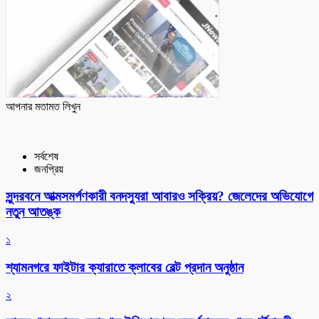
আপনার মতামত লিখুন
সর্বশেষ
জনপ্রিয়
সুন্দরবনে আত্মসমর্পণকারী বনদস্যুরা আবারও সক্রিয়? জেলেদের অভিযোগে
নতুন আতঙ্ক
১
শ্যামনগরে ফাইটার ক্যারাতে ক্লাবের বেল্ট প্রদান অনুষ্ঠান
২