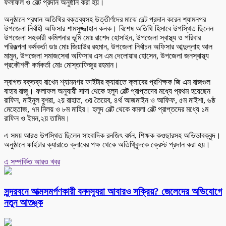
ফলাফল ও বেল্ট প্রদান অনুষ্ঠান করা হয়।
অনুষ্ঠানে প্রধান অতিথির বক্তব্যসহ উত্তীর্ণদের মাঝে বেল্ট প্রদান করেন শ্যামনগর
উপজেলা নির্বাহী অফিসার শামসুজ্জাহান কনক। বিশেষ অতিথি হিসাবে উপস্থিত ছিলেন
উপজেলা সহকারী কমিশনার ভূমি মোঃ রাশেদ হোসাইন, উপজেলা স্বাস্থ্য ও পরিবার
পরিকল্পনা কর্মকর্তা ডাঃ মোঃ জিয়াউর রহমান, উপজেলা নির্বাচন অফিসার আব্দুল্লাহ আল
মামুন, উপজেলা সমাজসেবা অফিসার এস এম দেলোয়ার হোসেন, উপজেলা জনস্বাস্থ্য
প্রকৌশলী কর্মকর্তা মোঃ মোস্তাফিজুর রহমান।
স্বাগত বক্তব্য রাখেন শ্যামনগর ফাইটার ক্যারাতে ক্লাবের প্রশিক্ষক জি এম রাজগুল
বাহার রাজু। ফলাফল অনুযায়ী সাদা থেকে হলুদ বেল্ট প্রাপ্তদের মধ্যে প্রথম হয়েছেন
রাফিন, মাইনুল বুশরা, ২য় রাহাত, ৩য় তৈয়েব, ৪র্থ আজমাইন ও আফিফ, ৫ম মাইশা, ৬ষ্ঠ
মেহেতাজ, ৭ম নিলয় ও ৮ম মাহির। হলুদ বেল্ট থেকে কমলা বেল্ট প্রাপ্তদের মধ্যে ১ম
রাফিন ও ইমন,২য় তামিম।
এ সময় আরও উপস্থিত ছিলেন সাংবাদিক রনজিৎ বর্মন, শিক্ষক কওছারসহ অভিভাবকবৃন্দ।
অনুষ্ঠানে ফাইটার ক্যারাতে ক্লাবের পক্ষ থেকে অতিথিবৃন্দকে ক্রেস্ট প্রদান করা হয়।
এ সম্পর্কিত আরও খবর
সুন্দরবনে আত্মসমর্পণকারী বনদস্যুরা আবারও সক্রিয়? জেলেদের অভিযোগে
নতুন আতঙ্ক