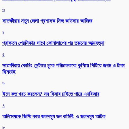
৩
সাতক্ষীরার নতুন জেলা প্রশাসক মিজ কাউসার আজিজ
৪
প্রাক্তন প্রেমিকার সাথে ফোনালাপের পর তরুনের আত্মহত্যা
৫
সাতক্ষীরায় কোচিং সেন্টারে ঢুকে পরিচালককে কুপিয়ে পিটিয়ে জখম ও টাকা
ছিনতাই
৬
ঈদে কত খরচ করলেন? সব হিসাব চাইতে পারে এনবিআর
৭
অনিমেষকে জিম্মি করে জলদস্যু ডন বাহিনী, ৩ জলদস্যু আটক
৮