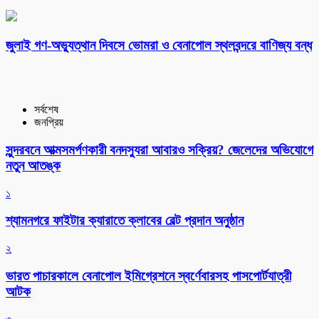
‎জুলাই গণ-অভ্যুত্থান দিবসে ভোমরা ও বেনাপোল স্থলবন্দরে বাণিজ্য বন্ধ
সর্বশেষ
জনপ্রিয়
সুন্দরবনে আত্মসমর্পণকারী বনদস্যুরা আবারও সক্রিয়? জেলেদের অভিযোগে
নতুন আতঙ্ক
১
শ্যামনগরে ফাইটার ক্যারাতে ক্লাবের বেল্ট প্রদান অনুষ্ঠান
২
ভারত পাচারকালে বেনাপোল ইমিগ্রেশনে স্বর্ণেবারসহ পাসপোর্টযাত্রী
আটক