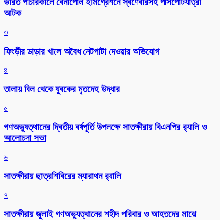
ভারত পাচারকালে বেনাপোল ইমিগ্রেশনে স্বর্ণেবারসহ পাসপোর্টযাত্রী
আটক
৩
ফিংড়ীর ডাড়ার খালে অবৈধ নেটপাটা দেওয়ার অভিযোগ
৪
তালায় বিল থেকে যুবকের মৃতদেহ উদ্ধার
৫
গণঅভ্যুত্থানের দ্বিতীয় বর্ষপূর্তি উপলক্ষে সাতক্ষীরায় বিএনপির র‌্যালি ও
আলোচনা সভা
৬
সাতক্ষীরায় ছাত্রশিবিরের ম্যারাথন র‌্যালি
৭
সাতক্ষীরায় জুলাই গণঅভ্যুত্থানের শহীদ পরিবার ও আহতদের মাঝে