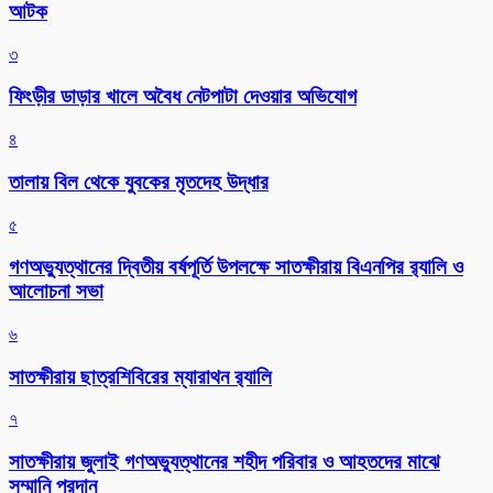
আটক
৩
ফিংড়ীর ডাড়ার খালে অবৈধ নেটপাটা দেওয়ার অভিযোগ
৪
তালায় বিল থেকে যুবকের মৃতদেহ উদ্ধার
৫
গণঅভ্যুত্থানের দ্বিতীয় বর্ষপূর্তি উপলক্ষে সাতক্ষীরায় বিএনপির র‌্যালি ও
আলোচনা সভা
৬
সাতক্ষীরায় ছাত্রশিবিরের ম্যারাথন র‌্যালি
৭
সাতক্ষীরায় জুলাই গণঅভ্যুত্থানের শহীদ পরিবার ও আহতদের মাঝে
সম্মানি প্রদান