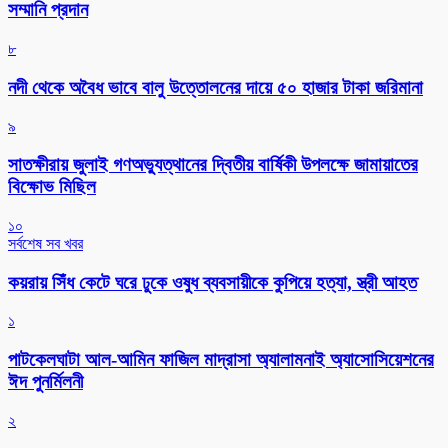
সম্মানি প্রদান
৮
নদী থেকে অবৈধ ভাবে বালু উত্তোলনের দায়ে ৫০ হাজার টাকা জরিমানা
৯
সাতক্ষীরায় জুলাই গণঅভ্যুত্থানের দ্বিতীয় বার্ষিকী উপলক্ষে জামায়াতের
বিক্ষোভ মিছিল
১০
সর্বশেষ সব খবর
কয়রায় সিঁধ কেটে ঘরে ঢুকে ওষুধ ব্যবসায়ীকে কুপিয়ে হত্যা, স্ত্রী আহত
১
পাটকেলঘাটা আল-আমিন ফাজিল মাদ্রাসা অ্যালামনাই অ্যাসোসিয়েশনের
ঈদ পুনর্মিলনী
২