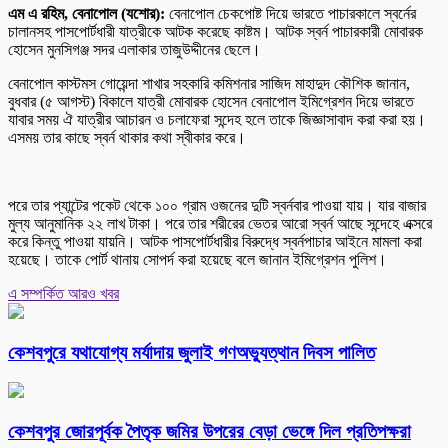
এম এ রহিম, বেনাপোল (যশোর):
বেনাপোল চেকপোষ্ট দিয়ে ভারতে পাচারকালে স্বর্নের
চালানসহ পাসপোর্টধারী যাত্রীকে আটক করেছে কাষ্টম। আটক স্বর্ন পাচারকারী মোবারক
হোসেন মুনসিগঞ্জ সদর এলাকার তাজুউদ্দীনের ছেলে।
বেনাপোল কাস্টমস গোয়েন্দা শাখার সহকারি কমিশনার সাজিদ মাহাদুদ কৌশিক জানান,
বুধবার (৫ আগস্ট) বিকালে যাত্রী মোবারক হোসেন বেনাপোল ইমিগ্রেশন দিয়ে ভারতে
যাবার সময় ঐ যাত্রীর আচারন ও চলাফেরা সন্দেহ হলে তাকে জিজ্ঞাসাবাদ করা করা হয়।
এসময় তার কাছে স্বর্ন থাকার কথা স্বীকার করে।
পরে তার প্যান্টের পকেট থেকে ১০০ গ্রাম ওজনের দুটি স্বর্নবার পাওয়া যায়। যার বাজার
মুল্য আনুমানিক ২২ লাখ টাকা। পরে তার শরীরের ভেতর আরো স্বর্ন আছে সন্দেহে এক্সরে
করে কিন্তু পাওয়া যায়নি। আটক পাসপোর্টধারীর বিরুদ্ধে স্বর্নপাচার আইনে মামলা করা
হয়েছে। তাকে পোর্ট থানায় সোপর্দ করা হয়েছে বলে জানান ইমিগ্রেশন পুলিশ।
এ সম্পর্কিত আরও খবর
কেশবপুরে যথাযোগ্য মর্যাদায় জুলাই গণঅভ্যুত্থান দিবস পালিত
কেশবপুর জোরপূর্বক পৈতৃক জমির উপরের বেড়া ভেঙ্গে দিল প্রতিপক্ষরা