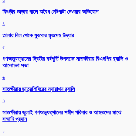
৩
ফিংড়ীর ডাড়ার খালে অবৈধ নেটপাটা দেওয়ার অভিযোগ
৪
তালায় বিল থেকে যুবকের মৃতদেহ উদ্ধার
৫
গণঅভ্যুত্থানের দ্বিতীয় বর্ষপূর্তি উপলক্ষে সাতক্ষীরায় বিএনপির র‌্যালি ও
আলোচনা সভা
৬
সাতক্ষীরায় ছাত্রশিবিরের ম্যারাথন র‌্যালি
৭
সাতক্ষীরায় জুলাই গণঅভ্যুত্থানের শহীদ পরিবার ও আহতদের মাঝে
সম্মানি প্রদান
৮