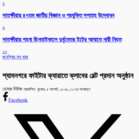
৮
সাতক্ষীরায় ৪৭তম জাতীয় বিজ্ঞান ও প্রযুক্তি সপ্তাহ উদ্বোধন
৯
সাতক্ষীরায় গহনা ছিনতাইকালে দুর্বৃত্তের ইটের আঘাতে নারী নিহত
১০
জনপ্রিয় সব খবর
শ্যামনগরে ফাইটার ক্যারাতে ক্লাবের বেল্ট প্রদান অনুষ্ঠান
ডেস্ক নিউজ
প্রকাশিত: বুধবার, ৫ আগস্ট, ২০২৬, ১১:৩৪ অপরাহ্ণ
Facebook