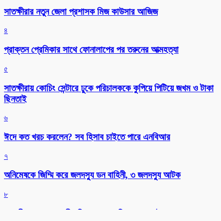
সাতক্ষীরার নতুন জেলা প্রশাসক মিজ কাউসার আজিজ
৪
প্রাক্তন প্রেমিকার সাথে ফোনালাপের পর তরুনের আত্মহত্যা
৫
সাতক্ষীরায় কোচিং সেন্টারে ঢুকে পরিচালককে কুপিয়ে পিটিয়ে জখম ও টাকা
ছিনতাই
৬
ঈদে কত খরচ করলেন? সব হিসাব চাইতে পারে এনবিআর
৭
অনিমেষকে জিম্মি করে জলদস্যু ডন বাহিনী, ৩ জলদস্যু আটক
৮
সাতক্ষীরায় ৪৭তম জাতীয় বিজ্ঞান ও প্রযুক্তি সপ্তাহ উদ্বোধন