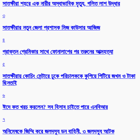
সাতক্ষীরা শহরে এক নারীর অস্বাভাবিক মৃত্যু, গলিত লাশ উদ্ধার
৩
সাতক্ষীরার নতুন জেলা প্রশাসক মিজ কাউসার আজিজ
৪
প্রাক্তন প্রেমিকার সাথে ফোনালাপের পর তরুনের আত্মহত্যা
৫
সাতক্ষীরায় কোচিং সেন্টারে ঢুকে পরিচালককে কুপিয়ে পিটিয়ে জখম ও টাকা
ছিনতাই
৬
ঈদে কত খরচ করলেন? সব হিসাব চাইতে পারে এনবিআর
৭
অনিমেষকে জিম্মি করে জলদস্যু ডন বাহিনী, ৩ জলদস্যু আটক