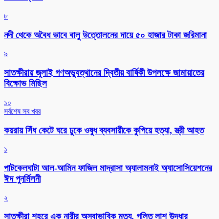
৮
নদী থেকে অবৈধ ভাবে বালু উত্তোলনের দায়ে ৫০ হাজার টাকা জরিমানা
৯
সাতক্ষীরায় জুলাই গণঅভ্যুত্থানের দ্বিতীয় বার্ষিকী উপলক্ষে জামায়াতের
বিক্ষোভ মিছিল
১০
সর্বশেষ সব খবর
কয়রায় সিঁধ কেটে ঘরে ঢুকে ওষুধ ব্যবসায়ীকে কুপিয়ে হত্যা, স্ত্রী আহত
১
পাটকেলঘাটা আল-আমিন ফাজিল মাদ্রাসা অ্যালামনাই অ্যাসোসিয়েশনের
ঈদ পুনর্মিলনী
২
সাতক্ষীরা শহরে এক নারীর অস্বাভাবিক মৃত্যু, গলিত লাশ উদ্ধার