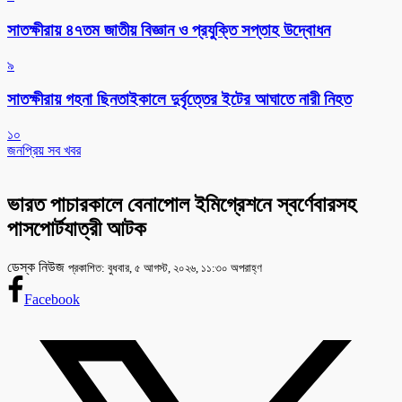
সাতক্ষীরায় ৪৭তম জাতীয় বিজ্ঞান ও প্রযুক্তি সপ্তাহ উদ্বোধন
৯
সাতক্ষীরায় গহনা ছিনতাইকালে দুর্বৃত্তের ইটের আঘাতে নারী নিহত
১০
জনপ্রিয় সব খবর
ভারত পাচারকালে বেনাপোল ইমিগ্রেশনে স্বর্ণেবারসহ
পাসপোর্টযাত্রী আটক
ডেস্ক নিউজ
প্রকাশিত: বুধবার, ৫ আগস্ট, ২০২৬, ১১:৩০ অপরাহ্ণ
Facebook