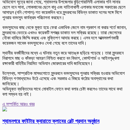
অভিযোগ সূত্রে জানা গেছে, শ্যামনগর উপজেলার বুড়িগোয়ালিনী এলাকার গনি সানার
ছেলে ননে সানা, লোকমানের ছেলে বাবু এবং দাতিনাখালী এলাকার মনতেজ সরদারের ছেলে
আসাদুল (ননি গোপাল) গত কয়েকদিন ধরে সুন্দরবনের বিভিন্ন ডাকাত দলের সঙ্গে মিশে
পুনরায় বনদস্যু কার্যক্রম পরিচালনা করছেন।
বনদস্যুদের কাছ থেকে মুক্ত হয়ে ফেরা একাধিক জেলে নাম প্রকাশ না করার শর্তে জানান,
সুন্দরবনের ভেতরে এখনও কয়েকটি সশস্ত্র ডাকাত দল সক্রিয় রয়েছে। তারা জেলেদের
নৌকা থামিয়ে জিম্মি করছে এবং মুক্তিপণ আদায় করছে। এসব দলে আত্মসমর্পণকারী
কয়েকজন সাবেক বনদস্যুকেও দেখা গেছে বলে তাদের দাবি।
স্থানীয় বনজীবীদের মধ্যে এ ঘটনায় নতুন করে আতঙ্ক ছড়িয়ে পড়েছে। তারা সুন্দরবনে
নিরাপদে মাছ ও কাঁকড়া আহরণ নিশ্চিত করতে বন বিভাগ, কোস্টগার্ড ও আইনশৃঙ্খলা
রক্ষাকারী বাহিনীর নিয়মিত অভিযান জোরদারের দাবি জানিয়েছেন।
উল্লেখ্য, সাম্প্রতিক মাসগুলোতে সুন্দরবনে বনদস্যুদের পুনরায় সক্রিয় হওয়ার অভিযোগ
বিভিন্ন গণমাধ্যমেও উঠে এসেছে এবং সরকার এ বিষয়ে কঠোর অবস্থানের কথা
জানিয়েছে।
অভিযুক্ত ব্যক্তিদের সাথে মোবাইল ফোনে কথা বলার চেষ্টা করলেও তাদের সাথে কথা
বলা সম্ভব হয় নাই।
এ সম্পর্কিত আরও খবর
শ্যামনগরে ফাইটার ক্যারাতে ক্লাবের বেল্ট প্রদান অনুষ্ঠান