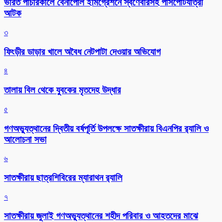
ভারত পাচারকালে বেনাপোল ইমিগ্রেশনে স্বর্ণেবারসহ পাসপোর্টযাত্রী
আটক
৩
ফিংড়ীর ডাড়ার খালে অবৈধ নেটপাটা দেওয়ার অভিযোগ
৪
তালায় বিল থেকে যুবকের মৃতদেহ উদ্ধার
৫
গণঅভ্যুত্থানের দ্বিতীয় বর্ষপূর্তি উপলক্ষে সাতক্ষীরায় বিএনপির র‌্যালি ও
আলোচনা সভা
৬
সাতক্ষীরায় ছাত্রশিবিরের ম্যারাথন র‌্যালি
৭
সাতক্ষীরায় জুলাই গণঅভ্যুত্থানের শহীদ পরিবার ও আহতদের মাঝে