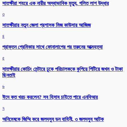
সাতক্ষীরা শহরে এক নারীর অস্বাভাবিক মৃত্যু, গলিত লাশ উদ্ধার
৩
সাতক্ষীরার নতুন জেলা প্রশাসক মিজ কাউসার আজিজ
৪
প্রাক্তন প্রেমিকার সাথে ফোনালাপের পর তরুনের আত্মহত্যা
৫
সাতক্ষীরায় কোচিং সেন্টারে ঢুকে পরিচালককে কুপিয়ে পিটিয়ে জখম ও টাকা
ছিনতাই
৬
ঈদে কত খরচ করলেন? সব হিসাব চাইতে পারে এনবিআর
৭
অনিমেষকে জিম্মি করে জলদস্যু ডন বাহিনী, ৩ জলদস্যু আটক