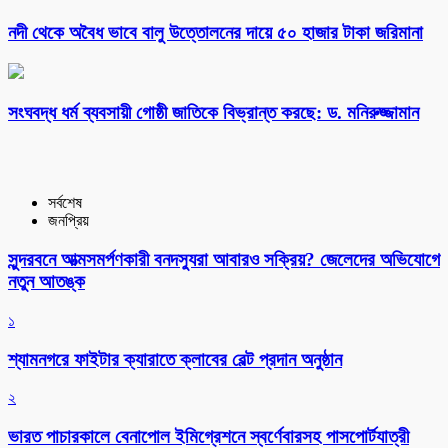
নদী থেকে অবৈধ ভাবে বালু উত্তোলনের দায়ে ৫০ হাজার টাকা জরিমানা
সংঘবদ্ধ ধর্ম ব্যবসায়ী গোষ্ঠী জাতিকে বিভ্রান্ত করছে: ড. মনিরুজ্জামান
সর্বশেষ
জনপ্রিয়
সুন্দরবনে আত্মসমর্পণকারী বনদস্যুরা আবারও সক্রিয়? জেলেদের অভিযোগে
নতুন আতঙ্ক
১
শ্যামনগরে ফাইটার ক্যারাতে ক্লাবের বেল্ট প্রদান অনুষ্ঠান
২
ভারত পাচারকালে বেনাপোল ইমিগ্রেশনে স্বর্ণেবারসহ পাসপোর্টযাত্রী