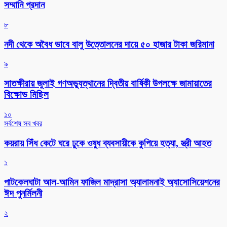
সম্মানি প্রদান
৮
নদী থেকে অবৈধ ভাবে বালু উত্তোলনের দায়ে ৫০ হাজার টাকা জরিমানা
৯
সাতক্ষীরায় জুলাই গণঅভ্যুত্থানের দ্বিতীয় বার্ষিকী উপলক্ষে জামায়াতের
বিক্ষোভ মিছিল
১০
সর্বশেষ সব খবর
কয়রায় সিঁধ কেটে ঘরে ঢুকে ওষুধ ব্যবসায়ীকে কুপিয়ে হত্যা, স্ত্রী আহত
১
পাটকেলঘাটা আল-আমিন ফাজিল মাদ্রাসা অ্যালামনাই অ্যাসোসিয়েশনের
ঈদ পুনর্মিলনী
২