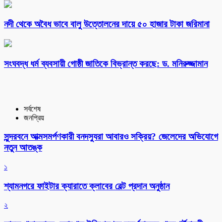
নদী থেকে অবৈধ ভাবে বালু উত্তোলনের দায়ে ৫০ হাজার টাকা জরিমানা
সংঘবদ্ধ ধর্ম ব্যবসায়ী গোষ্ঠী জাতিকে বিভ্রান্ত করছে: ড. মনিরুজ্জামান
সর্বশেষ
জনপ্রিয়
সুন্দরবনে আত্মসমর্পণকারী বনদস্যুরা আবারও সক্রিয়? জেলেদের অভিযোগে
নতুন আতঙ্ক
১
শ্যামনগরে ফাইটার ক্যারাতে ক্লাবের বেল্ট প্রদান অনুষ্ঠান
২