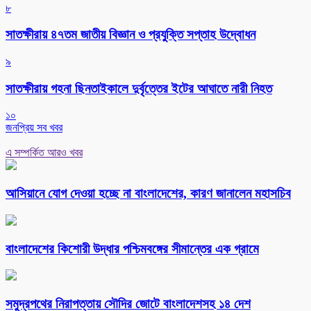
৮
সাতক্ষীরায় ৪৭তম জাতীয় বিজ্ঞান ও প্রযুক্তি সপ্তাহ উদ্বোধন
৯
সাতক্ষীরায় গহনা ছিনতাইকালে দুর্বৃত্তের ইটের আঘাতে নারী নিহত
১০
জনপ্রিয় সব খবর
এ সম্পর্কিত আরও খবর
আসিয়ানে যোগ দেওয়া হচ্ছে না বাংলাদেশের, কারণ জানালেন মহাসচিব
বাংলাদেশের কিশোরী উদ্ধার পশ্চিমবঙ্গের সীমান্তের এক গ্রামে
সমুদ্রপথের নিরাপত্তায় সৌদির জোটে বাংলাদেশসহ ১৪ দেশ