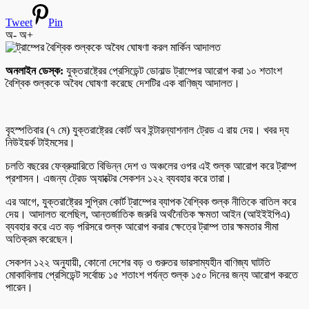
Tweet
Pin
অ-
অ+
অনলাইন ডেস্ক:
যুক্তরাষ্ট্রের প্রেসিডেন্ট ডোনাল্ড ট্রাম্পের আরোপ করা ১০ শতাংশ
বৈশ্বিক শুল্ককে অবৈধ ঘোষণা করেছে দেশটির এক বাণিজ্য আদালত।
বৃহস্পতিবার (৭ মে) যুক্তরাষ্ট্রের কোর্ট অব ইন্টারন্যাশনাল ট্রেড এ রায় দেয়। খবর দ্য
নিউইয়র্ক টাইমসের।
চলতি বছরের ফেব্রুয়ারিতে বিভিন্ন দেশ ও অঞ্চলের ওপর এই শুল্ক আরোপ করে ট্রাম্প
প্রশাসন। এজন্য ট্রেড অ্যাক্টের সেকশন ১২২ ব্যবহার করে তারা।
এর আগে, যুক্তরাষ্ট্রের সুপ্রিম কোর্ট ট্রাম্পের ব্যাপক বৈশ্বিক শুল্ক নীতিকে বাতিল করে
দেয়। আদালত বলেছিল, আন্তর্জাতিক জরুরি অর্থনৈতিক ক্ষমতা আইন (আইইইপিএ)
ব্যবহার করে এত বড় পরিসরে শুল্ক আরোপ করার ক্ষেত্রে ট্রাম্প তার ক্ষমতার সীমা
অতিক্রম করেছেন।
সেকশন ১২২ অনুযায়ী, কোনো দেশের বড় ও গুরুতর ভারসাম্যহীন বাণিজ্য ঘাটতি
মোকাবিলায় প্রেসিডেন্ট সর্বোচ্চ ১৫ শতাংশ পর্যন্ত শুল্ক ১৫০ দিনের জন্য আরোপ করতে
পারেন।