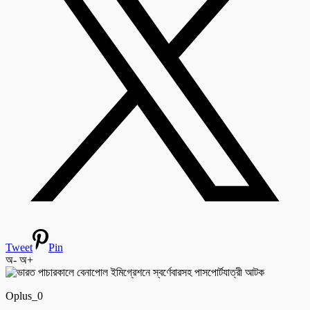
Tweet
Pin
অ-
অ+
Oplus_0