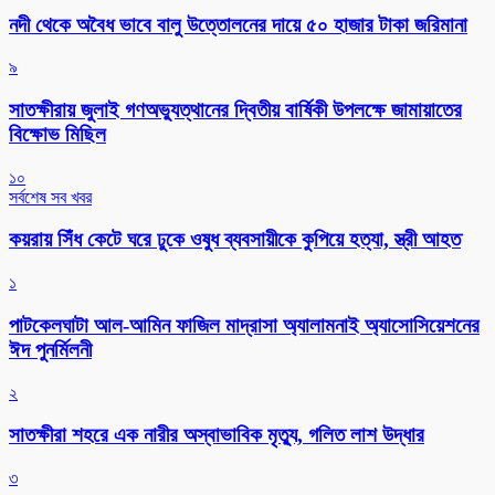
নদী থেকে অবৈধ ভাবে বালু উত্তোলনের দায়ে ৫০ হাজার টাকা জরিমানা
৯
সাতক্ষীরায় জুলাই গণঅভ্যুত্থানের দ্বিতীয় বার্ষিকী উপলক্ষে জামায়াতের
বিক্ষোভ মিছিল
১০
সর্বশেষ সব খবর
কয়রায় সিঁধ কেটে ঘরে ঢুকে ওষুধ ব্যবসায়ীকে কুপিয়ে হত্যা, স্ত্রী আহত
১
পাটকেলঘাটা আল-আমিন ফাজিল মাদ্রাসা অ্যালামনাই অ্যাসোসিয়েশনের
ঈদ পুনর্মিলনী
২
সাতক্ষীরা শহরে এক নারীর অস্বাভাবিক মৃত্যু, গলিত লাশ উদ্ধার
৩