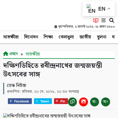
EN
বৃহস্পতিবার, ৬ আগস্ট ২০২৬, ২১ শ্রাবণ ১৪৩৩
সাতক্ষীরা
বিনোদন
শিক্ষা
খেলাধুলা
জাতীয়
খুলনা
যশ
প্রচ্ছদ
সাতক্ষীরা
দক্ষিণডিহিতে রবীন্দ্রনাথের জন্মজয়ন্তী
উৎসবের সাঙ্গ
ডেস্ক নিউজ
প্রকাশিত: রবিবার, ১০ মে, ২০২৬, ১০:৫৮ অপরাহ্ণ
অ-
অ+
Facebook
Tweet
Pin