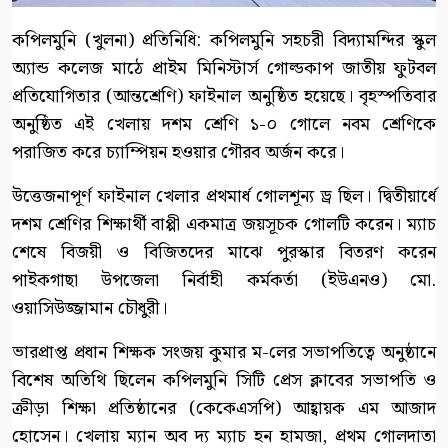
কপিলমুনি (খুলনা) প্রতিনিধি: কপিলমুনি সহচরী বিদ্যামন্দির স্কুল
অ্যান্ড কলেজ মাঠে প্রাইম মিনিস্টার্স গোল্ডকাপ জাতীয় ফুটবল
প্রতিযোগিতার (আন্তশ্রেণি) ফাইনাল অনুষ্ঠিত হয়েছে। বৃহস্পতিবার
অনুষ্ঠিত এই খেলায় দশম শ্রেণি ১-০ গোলে নবম শ্রেণিকে
পরাজিত করে চ্যাম্পিয়ন হওয়ার গৌরব অর্জন করে।
উত্তেজনাপূর্ণ ফাইনাল খেলার প্রথমার্ধ গোলশূন্য ড্র ছিল। দ্বিতীয়ার্ধে
দশম শ্রেণির শিক্ষার্থী বাপ্পী একমাত্র জয়সূচক গোলটি করেন। ম্যাচ
শেষে বিজয়ী ও বিজিতদের মাঝে পুরস্কার বিতরণ করেন
পাইকগাছা উপজেলা নির্বাহী কর্মকর্তা (ইউএনও) মো.
ওয়াসিউজ্জামান চৌধুরী।
ভারপ্রাপ্ত প্রধান শিক্ষক সংজয় কুমার ম-লের সভাপতিত্বে অনুষ্ঠানে
বিশেষ অতিথি ছিলেন কপিলমুনি সিটি প্রেস ক্লাবের সভাপতি ও
ক্রীড়া শিক্ষা প্রতিষ্ঠানের (কেকেএসপি) আহ্বায়ক এম আজাদ
হোসেন। খেলায় ম্যান অব দ্য ম্যাচ হন হামজা, প্রথম গোলদাতা