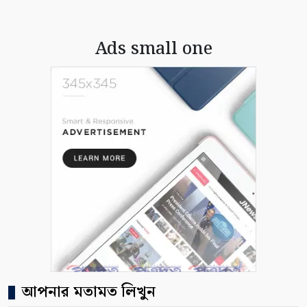
Ads small one
আপনার মতামত লিখুন