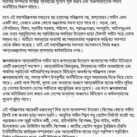
স্থানীয় সম্পদকে সর্বোচ্চ ব্যবহারের সুযোগ সৃষ্টি করবে এবং অঞ্চলভিত্তিক পর্যটন
অর্থনীতির বিকাশ ঘটাবে।
তবে এই মহাপরিকল্পনার সবচেয়ে বড় চ্যালেঞ্জ পরিকল্পনা নয়, বাস্তবায়ন।পর্যটন এমন
একটি খাত, যেখানে একক কোনো মন্ত্রণালয় সফল হতে পারে না। সড়ক, রেল,
নৌপরিবহন, বিমান, স্থানীয় সরকার, পরিবেশ, বন, প্রতœতত্ত্ব, সংস্কৃতি, আইনশৃঙ্খলা
এবং তথ্য প্রযুক্তিসহ বহু প্রতিষ্ঠানের সমন্বিত উদ্যোগ ছাড়া টেকসই পর্যটন গড়ে তোলা
সম্ভব নয়। অতীতে সমন্বয়ের অভাবই বহু সম্ভাবনাময় প্রকল্পকে কাঙ্খিত সফলতা
থেকে বঞ্চিত করেছে। তাই এই মহাপরিকল্পনার সফলতা অনেকাংশে নির্ভর করবে
আন্তঃমন্ত্রণালয় সমন্বয় ব্যবস্থার কার্যকারিতার ওপর।
কক্সবাজারকে আন্তর্জাতিক পর্যটন হাবে রূপান্তরের উদ্যোগ বাংলাদেশের পর্যটন ইতিহাসে
একটি গুরুত্বপূর্ণ পদক্ষেপ। আন্তর্জাতিক বিমানবন্দর, বিশ্বমানের পর্যটন অবকাঠামো এবং
পাবলিক প্রাইভেট পার্টনারশিপের মাধ্যমে বিনিয়োগ আকর্ষণের পরিকল্পনা কেবল
কক্সবাজারকেই নয়, সমগ্র দক্ষিণ উপকূলীয় অর্থনীতিকে নতুন সম্ভাবনার দিকে নিয়ে যেতে
পারে। একই সঙ্গে সিলেট, খুলনা এবং অন্যান্য অঞ্চলে আন্তর্জাতিক মানের পর্যটন সুবিধা
ড়ে তোলার উদ্যোগ দেশের পর্যটনকে বহুকেন্দ্রিক করে তুলবে। এর ফলে কক্সবাজারের
ওপর অতিরিক্ত চাপ কমবে এবং দেশের অন্যান্য অঞ্চলেও বিনিয়োগ ও কর্মসংস্থানের
সুযোগ বৃদ্ধি পাবে।
এই পরিকল্পনার আরেকটি গুরুত্বপূর্ণ দিক হলো মানবসম্পদ উন্নয়ন।বিশ্বের কোনো পর্যটন
শিল্পই দক্ষ জনবল ছাড়া সফল হয়নি। আধুনিক পর্যটন শিল্পে শুধু হোটেল নির্মাণই যথেষ্ট নয়;
প্রয়োজন দক্ষ ফ্রন্ট অফিস কর্মী, শেফ, হাউসকিপিং বিশেষজ্ঞ, ট্যুর গাইড, পর্যটন
উদ্যোক্তা এবং ডিজিটাল মার্কেটিং বিশেষজ্ঞ। জাতীয় হোটেল অ্যান্ড ট্যুরিজম ট্রেনিং
ইনস্টিটিউটের কার্যক্রম সম্প্রসারণ এবং আন্তর্জাতিক মানের নতুন প্রশিক্ষণ প্রতিষ্ঠান