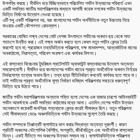
উপলব্ধি করছে। দীর্ঘদিন ধরে বিচ্ছিন্নভাবে পরিচালিত পর্যটন উন্নয়নের পরিবর্তে এখন
একটি সমন্বিত জাতীয় মহাপরিকল্পনার মাধ্যমে আগামী কয়েক দশকের পর্যটন উন্নয়নের
ভিত্তি নির্মাণের উদ্যোগ নেওয়া হয়েছে।
এটি শুধু একটি পরিকল্পনা নয়, বরং বাংলাদেশের পর্যটন অর্থনীতিকে নতুন উচ্চতায় নিয়ে
যাওয়ার একটি কৌশলগত রোডম্যাপ।
সরকারের ঘোষিত লক্ষ্য দেশের মোট দেশজ উৎপাদনে পর্যটনের অবদান ছয় থেকে সাত
শতাংশে উন্নীত করা। এই লক্ষ্য অর্জন করতে হলে কেবল নতুন পর্যটন কেন্দ্র তৈরি
করলেই হবে না; প্রয়োজন তথ্যভিত্তিক পরিকল্পনা, দক্ষ মানবসম্পদ, আন্তর্জাতিক মানের
অবকাঠামো, নিরাপত্তা, পরিবেশ সংরক্ষণ এবং কার্যকর বিপণন।
এই বাস্তবতা বিবেচনায় ট্যুরিজম স্যাটেলাইট অ্যাকাউন্ট বাস্তবায়নের উদ্যোগ অত্যন্ত
সময়োপযোগী। দীর্ঘদিন ধরে বাংলাদেশের পর্যটন খাতের প্রকৃত অর্থনৈতিক অবদান নির্ণয়ের
নির্ভরযোগ্য তথ্যের অভাব ছিল। তথ্য ছাড়া নীতিনির্ধারণ কখনোই কার্যকর হতে পারে না।
তাই পর্যটনের প্রকৃত অর্থনৈতিক মূল্য নির্ধারণ ভবিষ্যৎ পরিকল্পনার সবচেয়ে গুরুত্বপূর্ণ
ভিত্তি হয়ে উঠতে পারে।
জাতীয় পর্যটন মহাপরিকল্পনার অন্যতম শক্তি হলো দেশের এক হাজার চারশো আটানব্বইটি
পর্যটন আকর্ষণকে একটি সমন্বিত কাঠামোর মধ্যে আনা। এতদিন দেশের পর্যটন উন্নয়ন
অনেকাংশে কয়েকটি জনপ্রিয় গন্তব্যকে কেন্দ্র করেই সীমাবদ্ধ ছিল। নতুন পরিকল্পনা
সেই সীমাবদ্ধতা ভেঙে অঞ্চলভিত্তিক পর্যটন উন্নয়নের সুযোগ তৈরি করছে।
পর্যটন সম্পদকে তিপ্পান্নটি ক্লাস্টারে ভাগ করার সিদ্ধান্ত অত্যন্ত দূরদর্শী। কারণ
প্রতিটি অঞ্চলের ভৌগোলিক বৈশিষ্ট্য, সংস্কৃতি, জীববৈচিত্র্য এবং অর্থনৈতিক বাস্তবতা
ভিন্ন। একই নীতিতে সব অঞ্চলের উন্নয়ন সম্ভব নয়। ক্লাস্টারভিত্তিক পরিকল্পনা