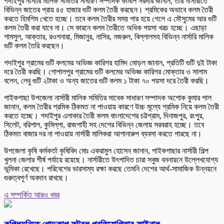
গদাইপুর নার্সারি মালিক সমিতির সাধারণ সম্পাদক কামাল সরদার জানান, তার নার্সারীতে
বিভিন্ন জাতের প্রায় ৪৫ হাজার গুটি কলম তৈরী করছেন। শ্রমিকের অভাবে কলম তৈরী
করতে হিমশিম খেতে হচ্ছে। তবে কলম তৈরীর সময় পার হয়ে গেলে এ মৌসুমের আর গুটি
কলম তৈরী করা যাবে না। সে কারনে কলম তৈরীতে অধিক পয়সা খরচ হচ্ছে। এছাড়া
শামসুল, আক্তার, রওশনারা, মিজানুর, নাসির, নজরুল, বিল্লালসহ বিভিন্ন নার্সারি মালিক
গুটি কলম তৈরি করছেন।
গদাইপুর গ্রামের গুটি কলমের অভিজ্ঞ কারিগর হামিদ মোড়ল জানান, প্রতিটি গুটি দুই টাকা
দরে তৈরী করছি। গোপালপুর গ্রামের গুটি কলমের অভিজ্ঞ কারিগর মোক্তার ও সালাম
বলেন, লেবু গুটি ২টাকা ও অন্য জাতের গুটি কলম ১ টাকা ৭০ পয়সা দরে তৈরী করছি।
পাইকগাছা উপজেলা নার্সারী মালিক সমিতির সাবেক সাধারণ সম্পাদক অশোক কুমার পাল
জানান, কলম তৈরীর শ্রমিক ঠিকমত না পাওয়ায় কারণে উচ্চ মূল্যে শ্রমিক নিয়ে কলম তৈরী
করতে হচ্ছে। গদাইপুর এলাকার তৈরী কলম বাংলাদেশের চট্টগ্রাম, দিনাজপুর, রংপুর,
সিলেট, বরিশাল, কুমিল্লা, রাজশাহী সহ দেশের বিভিন্ন জেলায় সরবরাহ হচ্ছে। তবে
ঠিকমত বাজার দর না পাওয়ায় নার্সারী মালিকরা আশানারুপ ব্যবসা করতে পারছে না।
উপজেলা কৃষি কর্মকর্তা কৃষিবিদ মোঃ একরামুল হোসেন জানান, পাইকগাছার নার্সারী শিল্প
খুলনা জেলার শীর্ষ পর্যায়ে রয়েছে। নার্সারীতে উৎপাদিত চারা সবুজ বননায়নে উল্লেখযোগ্য
ভূমিকা রেখেছে। পরিবেশের ভারসাম্য রক্ষা করছে তেমনি দেশের আর্থ-সামাজিক উন্নয়নে
গুরুত্বপূর্ণ অবদান রাখছে।
এ সম্পর্কিত আরও খবর