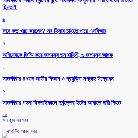
সাতক্ষীরায় কোচিং সেন্টারে ঢুকে পরিচালককে কুপিয়ে পিটিয়ে জখম ও টাকা
ছিনতাই
৬
ঈদে কত খরচ করলেন? সব হিসাব চাইতে পারে এনবিআর
৭
অনিমেষকে জিম্মি করে জলদস্যু ডন বাহিনী, ৩ জলদস্যু আটক
৮
সাতক্ষীরায় ৪৭তম জাতীয় বিজ্ঞান ও প্রযুক্তি সপ্তাহ উদ্বোধন
৯
সাতক্ষীরায় গহনা ছিনতাইকালে দুর্বৃত্তের ইটের আঘাতে নারী নিহত
১০
জনপ্রিয় সব খবর
এ সম্পর্কিত আরও খবর