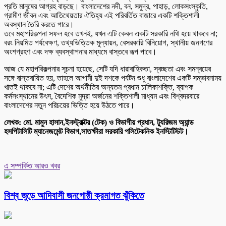
প্রতি মানুষের আগ্রহ বাড়ছে। বাংলাদেশের নদী, বন, সমুদ্র, পাহাড়, লোকসংস্কৃতি,
গ্রামীণ জীবন এবং আতিথেয়তার ঐতিহ্য এই পরিবর্তিত বাজারে একটি শক্তিশালী
অবস্থান তৈরি করতে পারে।
তবে মহাপরিকল্পনা সফল হবে তখনই, যখন এটি কেবল একটি সরকারি নথি হয়ে থাকবে না;
বরং নিয়মিত পর্যবেক্ষণ, তথ্যভিত্তিক মূল্যায়ন, বেসরকারি বিনিয়োগ, স্থানীয় জনগণের
অংশগ্রহণ এবং দক্ষ ব্যবস্থাপনার মাধ্যমে বাস্তবে রূপ পাবে।
আজ যে মহাপরিকল্পনার সূচনা হয়েছে, সেটি যদি ধারাবাহিকতা, স্বচ্ছতা এবং সমন্বয়ের
সঙ্গে বাস্তবায়িত হয়, তাহলে আগামী দুই দশকে পর্যটন শুধু বাংলাদেশের একটি সম্ভাবনাময়
খাতই থাকবে না; এটি দেশের অর্থনীতির অন্যতম প্রধান চালিকাশক্তি, ব্যাপক
কর্মসংস্থানের উৎস, বৈদেশিক মুদ্রা অর্জনের শক্তিশালী মাধ্যম এবং বিশ্বদরবারে
বাংলাদেশের নতুন পরিচয়ের ভিত্তি হয়ে উঠতে পারে।
লেখক: মো. মামুন হাসান,ইনস্ট্রাক্টর (টেক) ও বিভাগীয় প্রধান, ট্যুরিজম অ্যান্ড
হসপিটালিটি ম্যানেজমেন্ট বিভাগ,সাতক্ষীরা সরকারি পলিটেকনিক ইনস্টিটিউট।
এ সম্পর্কিত আরও খবর
বিশ্ব জুড়ে আদিবাসী জনগোষ্ঠী ক্রমাগত ঝুঁকিতে