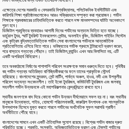
নির্মাণ ভবিষ্যতের জন্য একটি ইতিবাচক বিনিয়োগ।
এক্ষেত্রে দেশের সরকারি ও বেসরকারি বিশ্ববিদ্যালয়, পলিটেকনিক ইনস্টিটিউট এবং
কারিগরি শিক্ষা প্রতিষ্ঠানগুলোকেও আরও সক্রিয়ভাবে সম্পৃক্ত করা প্রয়োজন। পর্যটন
শিক্ষাকে শ্রমবাজারের চাহিদাভিত্তিক করতে পারলে দক্ষ মানবসম্পদের ঘাটতি অনেকাংশে
পূরণ হবে।
ডিজিটাল প্রযুক্তির ব্যবহারও আগামী দিনের পর্যটনের অন্যতম ভিত্তি হতে যাচ্ছে।
ভার্চুয়াল ট্যুর, স্মার্ট ট্যুরিস্ট ইনফরমেশন সেন্টার, অনলাইন বুকিং, ডিজিটাল গাইডিং সিস্টেম
এবং কৃত্রিম বুদ্ধিমত্তাভিত্তিক পর্যটন সেবা বাংলাদেশের পর্যটনকে আন্তর্জাতিক
প্রতিযোগিতায় এগিয়ে নিতে পারে। ভবিষ্যতের পর্যটক প্রথমে ইন্টারনেটে ভ্রমণ করেন,
পরে বাস্তবে গন্তব্যে পৌঁছান। তাই ডিজিটাল ব্র্যান্ডিং এখন আর বিলাসিতা নয়, এটি
একটি অপরিহার্য বিনিয়োগ।
তবে অবকাঠামো নির্মাণের পাশাপাশি পরিবেশ সংরক্ষণকে সমান গুরুত্ব দিতে হবে। পৃথিবীর
বহু পর্যটন গন্তব্য অতিরিক্ত বাণিজ্যিকীকরণের ফলে তাদের প্রাকৃতিক সৌন্দর্য
হারিয়েছে। বাংলাদেশের সুন্দরবন, সেন্ট মার্টিন, পার্বত্য অঞ্চল, হাওর, নদী এবং উপকূলীয়
পরিবেশ অত্যন্ত সংবেদনশীল। তাই ইকো ট্যুরিজম, কমিউনিটি ট্যুরিজম এবং জলবায়ু
সহনশীল পর্যটন উন্নয়নকে এই মহাপরিকল্পনার কেন্দ্রবিন্দুতে রাখতে হবে।
স্থানীয় জনগণকে বাদ দিয়ে কোনো পর্যটন উন্নয়ন দীর্ঘমেয়াদে সফল হয় না। বরং স্থানীয়
মানুষকে উদ্যোক্তা, গাইড, হোমস্টে পরিচালনাকারী, কারুশিল্প উৎপাদক এবং সাংস্কৃতিক
উপস্থাপক হিসেবে যুক্ত করতে পারলে পর্যটনের অর্থনৈতিক সুফল সরাসরি গ্রামীণ
অর্থনীতিতে পৌঁছে যাবে।
বাংলাদেশের সামনে এখন একটি ঐতিহাসিক সুযোগ রয়েছে। বিশ্বের পর্যটন বাজার দ্রুত
পরিবর্তিত হচ্ছে। প্রকৃতি, সংস্কৃতি, অভিজ্ঞতাভিত্তিক ভ্রমণ এবং টেকসই পর্যটনের