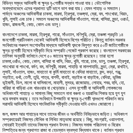
বিভিন্ন সমৃদ্ধ আদিবাসী বা ক্ষুদ্র নৃ-গোষ্ঠীর সন্ধান পাওয়া যায়। ভৌগোলিক
অবস্থানভেদে এদের প্রধানত দুটি ভাগে ভাগ করা যায়। যেমন পাহাড় ও সমতাল।
পার্বত্য অঞ্চলের আদিবাসীরা চাকমা, মারমা, ত্রিপুরা, তঞ্চঙ্গ্যা, ম্রো, বম, পাংখোয়া, খিয়াং,
খুমি, লুসাই এবং চাক। সমতল অঞ্চলের আদিবাসীরা সাঁওতাল, গারো, খাসিয়া, মুন্ডা, ওরাওঁ,
হাজং, রাজবংশী, কোচ, কোল এবং ডালু।
বাংলাদেশে চাকমা, মারমা, ত্রিপুরা, গারো, সাঁওতাল, মণিপুরি, ম্রো, তঞ্চঙ্গা প্রভৃতি ১৪
জনগোষ্ঠী প্রাচীনকাল থেকেই আদিবাসী হিসেবে বিশ্বে পরিচিত। কিন্তু বর্তমান সরকার
সংবিধানের পঞ্চদশ সংশোধনীর মাধ্যমে আদিবাসী শব্দকে বিলুপ্ত করে ৫০টি জাতিগোষ্ঠীকে
ক্ষুদ্র নৃগোষ্ঠী হিসেবে স্বীকৃতি দিয়ে সম্প্রতি গেজেট প্রকাশ করেছে। বাংলাদেশ সরকারের
তালিকা অনুযায়ী বর্তমানে দেশে ৫০ জাতের ক্ষুদ্র নৃগোষ্ঠী রয়েছেন। তারা হলো
চাকমা,ওরাঁও, কোচ, কোল, খাসিয়া বা খাসি, খিয়ং, খুমি, গারো, চাক, ডালু, তঞ্চঙ্গা, ত্রিপুরা,
পাংখোয়া বা পাংখো, বর্মণ, বম, মণিপুরী, মারমা, পাহাড়ি বা মালপাহাড়ি, মুন্ডা, ম্রো, রাখাইন,
লুসাই, সাঁওতাল, হাজং, মাহাতো বা কুর্মি মাহাতো বা বেদিয়া মাহাতো, কন্দ, কড়া, গঞ্জু,
গড়াইত, গুর্খা, তেলী, তুরি, পাত্র, বাগদী, বানাই, বড়াইক বা বাড়াইক, বেদিয়া, ভূমিজ
ভূইমালী, ডিল, মালো বা ঘাসিমালো, মাহালী, মুসহর, রাজোয়াড়, লোহার, শবর, হুদি, হো,
খারিয়া বা খাড়িয়া এবং খারওয়ার বা খেড়োয়ার। এসব নৃগোষ্ঠী বা আদিবাসী লোকজনের
অধিকাংশই পাহাড়ে ও সামান্য কিছু সমতলে নানা বঞ্চনা ও হয়রানির শিকার হয়ে যুগ যুগ
ধরে বসবাস করছে। তবে সংবিধানে উপজাতি বা ক্ষুদ্র নৃ-গোষ্ঠী শব্দগুলো পরিবর্তন করে
সরাসরি আদিবাসী হিসেবে সাংবিধানিক স্বীকৃতি দেওয়ার দাবি এখনও জোরালো।
জল, জঙ্গল আর পাহাড়ের সাথে তাদের জীবন ও অর্থনীতি নিবিড়ভাবে জড়িত। অধিকাংশ
সম্প্রদায়েরই নিজস্ব মৌখিক বা লিখিত মাতৃভাষা রয়েছে। বিজু, সাংগ্রাই, ওয়ানগালা,
সোহরাই ইত্যাদি তাদের নিজস্ব প্রধান উৎসব। নিজস্ব সমাজ পরিচালনা ও বিরোধ
নিষ্পত্তির জন্য প্রথাগত রাজা বা হেডম্যান ব্যবস্থা বিদ্যমান থাকে। বর্তমান প্রধান