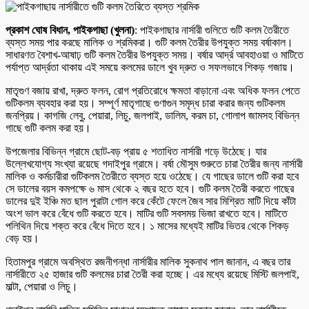
প্রকাশ ঘোষ বিধান, পাইকগাছা (খুলনা)
: পাইকগাছার নার্সারী গুলিতে গুটি কলম তৈরীতে
ব্যস্ত সময় পার করছে মালিক ও শ্রমিকরা। গুটি কলম তৈরীর উপযুক্ত সময় বর্ষাকাল।
সাধারণত বৈশাখ-আষাঢ় গুটি কলম তৈরীর উপযুক্ত সময়। বর্ষার আর্দ্র আবহাওয়া ও মাটিতে
পর্যাপ্ত আর্দ্রতা থাকায় এই সময়ে কলমের ডালে খুব দ্রুত ও সফলভাবে শিকড় গজায়।
মাতৃগুণ বজায় রাখা, দ্রুত ফলন, রোগ প্রতিরোধে ক্ষমতা বাড়ানো এবং অধিক ফলন পেতে
গুটিকলম ব্যবহার করা হয়। সম্পূর্ণ মাতৃগাছে গুণাগুন সমৃদ্ধ চারা করার জন্য গুটিকলম
জনপ্রিয়। কাগজি লেবু, পেয়ারা, লিচু, জলপাই, ডালিম, করম চা, গোলাপ জামসহ বিভিন্ন
গাছে গুটি কলম করা হয়।
উপজেলার বিভিন্ন গ্রামে ছোট-বড় প্রায় ৫ শতাধিত নার্সারী গড়ে উঠেছে। যার
উল্লেখযোগ্য সংখ্যা রয়েছে গদাইপুর গ্রামে। বর্ষা মৌসুম শুরুতে চারা তৈরীর জন্য নার্সারী
মালিক ও কর্মচারীরা গুটিকলম তৈরীতে ব্যস্ত হয়ে ওঠেছে। যে গাছের ডালে গুটি করা হবে
সে ডালের বয়স কমপক্ষে ৬ মাস থেকে ২ বছর হতে হবে। গুটি কলম তৈরী করতে গাছের
ডালের দুই ইঞ্চি মত ছাল পুরাটা গোল করে কেঁটে ফেলে জৈব সার মিশ্রিত মাটি দিয়ে কাঁটা
অংশ ভাল করে বেঁধে গুটি করতে হবে। মাটির গুটি সবসময় ভিজা রাখতে হবে। মাটিতে
পলিথিন দিয়ে শক্ত করে বেঁধে দিতে হবে। ১ মাসের মধ্যেই মাটির ভিতর থেকে শিকড়
বেড় হয়।
হিতামপুর গ্রামে অবস্থিত রজনীগন্ধা নার্সারীর মালিক সুকনাথ পাল জানান, এ বছর তার
নার্সারীতে ২৫ হাজার গুটি কলমের চারা তৈরী করা হচ্ছে। এর মধ্যে রয়েছে মিস্টি জলপাই,
মাল্টা, পেয়ারা ও লিচু।