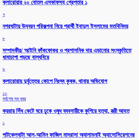
কলারোয়ায় ২০ বোতল এসকাফসহ গ্রেপ্তার ১
৭
নগরঘাটায় উন্নয়ন পরিকল্পনা নিয়ে প্রার্থী ইবাদুল ইসলামের মতবিনিময়
৮
সম্পাদকীয়/ আইনি ফাঁকফোকর ও প্রশাসনিক দায় এড়ানোর সংস্কৃতিতে
ধামাচাপা পড়ছে বাল্যবিয়ে
৯
কলারোয়ায় দুর্বৃত্তের কোপে নিঃস্ব কৃষক, থানায় অভিযোগ
১০
সর্বশেষ সব খবর
কয়রায় সিঁধ কেটে ঘরে ঢুকে ওষুধ ব্যবসায়ীকে কুপিয়ে হত্যা, স্ত্রী আহত
১
পাটকেলঘাটা আল-আমিন ফাজিল মাদ্রাসা অ্যালামনাই অ্যাসোসিয়েশনের