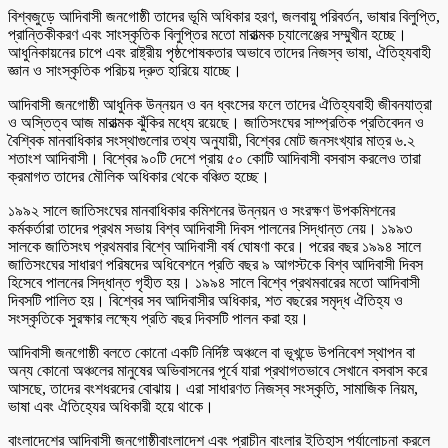
বিশ্বজুড়ে আদিবাসী জনগোষ্ঠী তাদের ভূমি অধিকার হরণ, জলবায়ু পরিবর্তন, ভাষার বিলুপ্তি,
প্রান্তিকীকরণ এবং সাংস্কৃতিক বিলুপ্তির মতো মারাত্মক চ্যালেঞ্জের সম্মুখীন হচ্ছে।
আধুনিকায়নের চাপে এবং রাষ্ট্রীয় পৃষ্ঠপোষকতার অভাবে তাদের নিজস্ব ভাষা, ঐতিহ্যবাহী
জ্ঞান ও সাংস্কৃতিক পরিচয় দ্রুত হারিয়ে যাচ্ছে।
আদিবাসী জনগোষ্ঠী আধুনিক উন্নয়ন ও বন ধ্বংসের ফলে তাদের ঐতিহ্যবাহী জীবনযাত্রা
ও অস্তিত্ব আজ মারাত্মক ঝুঁকির মধ্যে রয়েছে। জাতিসংঘের সাম্প্রতিক প্রতিবেদন ও
বৈশ্বিক মানবাধিকার সংস্থাগুলোর তথ্য অনুযায়ী, বিশ্বের মোট জনসংখ্যার মাত্র ৬.২
শতাংশ আদিবাসী। বিশ্বের ৯০টি দেশে প্রায় ৫০ কোটি আদিবাসী বসবাস করলেও তারা
ক্রমাগত তাদের মৌলিক অধিকার থেকে বঞ্চিত হচ্ছে।
১৯৯২ সালে জাতিসংঘের মানবাধিকার কমিশনের উন্নয়ন ও সংরক্ষণ উপকমিশনের
কর্মকর্তারা তাদের প্রথম সভায় বিশ্ব আদিবাসী দিবস পালনের সিদ্ধান্ত নেয়। ১৯৯৩
সালকে জাতিসংঘ প্রথমবার বিশ্বে আদিবাসী বর্ষ ঘোষণা করে। পরের বছর ১৯৯৪ সালে
জাতিসংঘের সাধারণ পরিষদের অধিবেশনে প্রতি বছর ৯ আগস্টকে বিশ্ব আদিবাসী দিবস
হিসেবে পালনের সিদ্ধান্ত গৃহীত হয়। ১৯৯৪ সালে বিশ্বে প্রথমবারের মতো আদিবাসী
দিবসটি পালিত হয়। বিশ্বের সব আদিবাসীর অধিকার, শত বছরের সমৃদ্ধ ঐতিহ্য ও
সংস্কৃতিকে সুরক্ষার লক্ষ্যে প্রতি বছর দিবসটি পালন করা হয়।
আদিবাসী জনগোষ্ঠী বলতে কোনো একটি নির্দিষ্ট অঞ্চলে বা ভূখন্ডে উপনিবেশ স্থাপন বা
অন্য কোনো অঞ্চলের মানুষের অভিবাসনের পূর্বে যারা প্রথাগতভাবে সেখানে বসবাস করে
আসছে, তাদের বংশধরদের বোঝায়। এরা সাধারণত নিজস্ব সংস্কৃতি, সামাজিক নিয়ম,
ভাষা এবং ঐতিহ্যের অধিকারী হয়ে থাকে।
বাংলাদেশের আদিবাসী জনগোষ্ঠীবাংলাদেশ এবং প্রাচীন বাংলার ইতিহাস পর্যালোচনা করলে