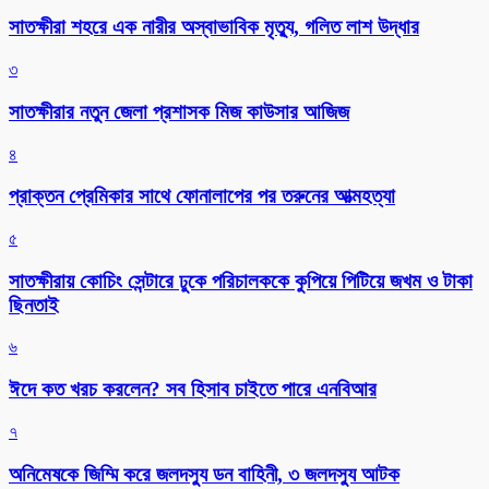
সাতক্ষীরা শহরে এক নারীর অস্বাভাবিক মৃত্যু, গলিত লাশ উদ্ধার
৩
সাতক্ষীরার নতুন জেলা প্রশাসক মিজ কাউসার আজিজ
৪
প্রাক্তন প্রেমিকার সাথে ফোনালাপের পর তরুনের আত্মহত্যা
৫
সাতক্ষীরায় কোচিং সেন্টারে ঢুকে পরিচালককে কুপিয়ে পিটিয়ে জখম ও টাকা
ছিনতাই
৬
ঈদে কত খরচ করলেন? সব হিসাব চাইতে পারে এনবিআর
৭
অনিমেষকে জিম্মি করে জলদস্যু ডন বাহিনী, ৩ জলদস্যু আটক