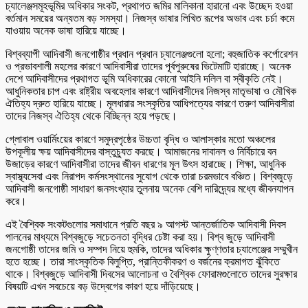
চ্যালেঞ্জসমূহভূমির অধিকার সংকট, প্রথাগত জমির মালিকানা হারানো এবং উচ্ছেদ হওয়া
বর্তমান সময়ের অন্যতম বড় সমস্যা। নিজস্ব ভাষার লিখিত রূপের অভাব এবং চর্চা কমে
যাওয়ায় অনেক ভাষা হারিয়ে যাচ্ছে।
বিশ্বব্যাপী আদিবাসী জনগোষ্ঠীর প্রধান প্রধান চ্যালেঞ্জগুলো হলো; বহুজাতিক কর্পোরেশন
ও প্রভাবশালী মহলের কারণে আদিবাসীরা তাদের পূর্বপুরুষের ভিটেমাটি হারাচ্ছে। অনেক
দেশে আদিবাসীদের প্রথাগত ভূমি অধিকারের কোনো আইনি দলিল বা স্বীকৃতি নেই।
আধুনিকতার চাপ এবং রাষ্ট্রীয় অবহেলার কারণে আদিবাসীদের নিজস্ব মাতৃভাষা ও মৌখিক
ঐতিহ্য দ্রুত হারিয়ে যাচ্ছে। মূলধারার সংস্কৃতির আধিপত্যের কারণে তরুণ আদিবাসীরা
তাদের নিজস্ব ঐতিহ্য থেকে বিচ্ছিন্ন হয়ে পড়ছে।
গ্লোবাল ওয়ার্মিংয়ের কারণে সমুদ্রপৃষ্ঠের উচ্চতা বৃদ্ধি ও আলাস্কার মতো অঞ্চলের
উপকূলীয় ক্ষয় আদিবাসীদের বাস্তুচ্যুত করছে। আমাজনের দাবানল ও নির্বিচারে বন
উজাড়ের কারণে আদিবাসীরা তাদের জীবন ধারণের মূল উৎস হারাচ্ছে। শিক্ষা, আধুনিক
স্বাস্থ্যসেবা এবং নিরাপদ কর্মসংস্থানের সুযোগ থেকে তারা চরমভাবে বঞ্চিত। বিশ্বজুড়ে
আদিবাসী জনগোষ্ঠী সাধারণ জনসংখ্যার তুলনায় অনেক বেশি দারিদ্র্যের মধ্যে জীবনযাপন
করে।
এই বৈশ্বিক সংকটগুলোর সমাধানে প্রতি বছর ৯ আগস্ট আন্তর্জাতিক আদিবাসী দিবস
পালনের মাধ্যমে বিশ্বজুড়ে সচেতনতা বৃদ্ধির চেষ্টা করা হয়। বিশ্ব জুড়ে আদিবাসী
জনগোষ্ঠী তাদের জমি ও সম্পদ নিয়ে হুমকি, তাদের অধিকার ক্ষুণ্ণতার চ্যালেঞ্জের সম্মুখীন
হতে হচ্ছে। তারা সাংস্কৃতিক বিলুপ্তি, প্রান্তিকীকরণ ও বর্জনের ক্রমাগত ঝুঁকিতে
থাকে। বিশ্বজুড়ে আদিবাসী দিবসের আলোচনা ও বৈশ্বিক ফোরামগুলোতে তাদের সুরক্ষার
বিষয়টি এখন সবচেয়ে বড় উদ্বেগের কারণ হয়ে দাঁড়িয়েছে।