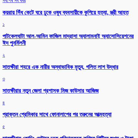
সর্বশেষ সব খবর
কয়রায় সিঁধ কেটে ঘরে ঢুকে ওষুধ ব্যবসায়ীকে কুপিয়ে হত্যা, স্ত্রী আহত
১
পাটকেলঘাটা আল-আমিন ফাজিল মাদ্রাসা অ্যালামনাই অ্যাসোসিয়েশনের
ঈদ পুনর্মিলনী
২
সাতক্ষীরা শহরে এক নারীর অস্বাভাবিক মৃত্যু, গলিত লাশ উদ্ধার
৩
সাতক্ষীরার নতুন জেলা প্রশাসক মিজ কাউসার আজিজ
৪
প্রাক্তন প্রেমিকার সাথে ফোনালাপের পর তরুনের আত্মহত্যা
৫