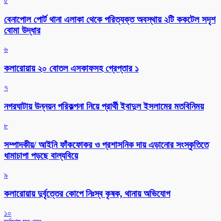
৫
বেনাপোল পোর্ট থানা এলাকা থেকে পরিত্যক্ত অবস্থায় ২টি ককটেল সদৃশ
বোমা উদ্ধার
৬
কলারোয়ায় ২০ বোতল এসকাফসহ গ্রেপ্তার ১
৭
নগরঘাটায় উন্নয়ন পরিকল্পনা নিয়ে প্রার্থী ইবাদুল ইসলামের মতবিনিময়
৮
সম্পাদকীয়/ আইনি ফাঁকফোকর ও প্রশাসনিক দায় এড়ানোর সংস্কৃতিতে
ধামাচাপা পড়ছে বাল্যবিয়ে
৯
কলারোয়ায় দুর্বৃত্তের কোপে নিঃস্ব কৃষক, থানায় অভিযোগ
১০