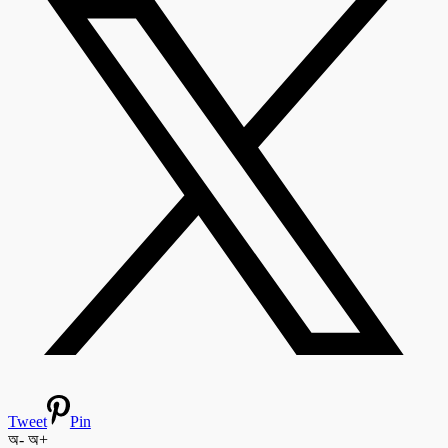
Tweet
Pin
অ-
অ+