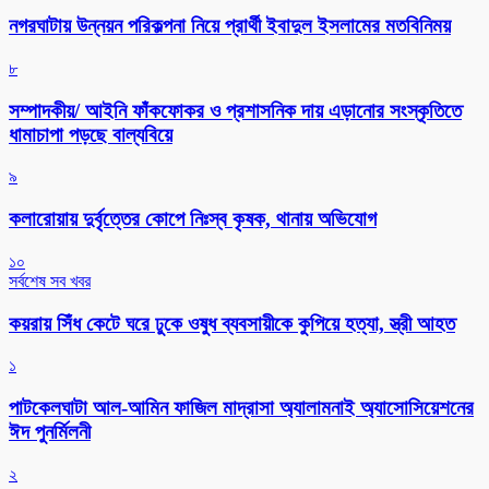
নগরঘাটায় উন্নয়ন পরিকল্পনা নিয়ে প্রার্থী ইবাদুল ইসলামের মতবিনিময়
৮
সম্পাদকীয়/ আইনি ফাঁকফোকর ও প্রশাসনিক দায় এড়ানোর সংস্কৃতিতে
ধামাচাপা পড়ছে বাল্যবিয়ে
৯
কলারোয়ায় দুর্বৃত্তের কোপে নিঃস্ব কৃষক, থানায় অভিযোগ
১০
সর্বশেষ সব খবর
কয়রায় সিঁধ কেটে ঘরে ঢুকে ওষুধ ব্যবসায়ীকে কুপিয়ে হত্যা, স্ত্রী আহত
১
পাটকেলঘাটা আল-আমিন ফাজিল মাদ্রাসা অ্যালামনাই অ্যাসোসিয়েশনের
ঈদ পুনর্মিলনী
২