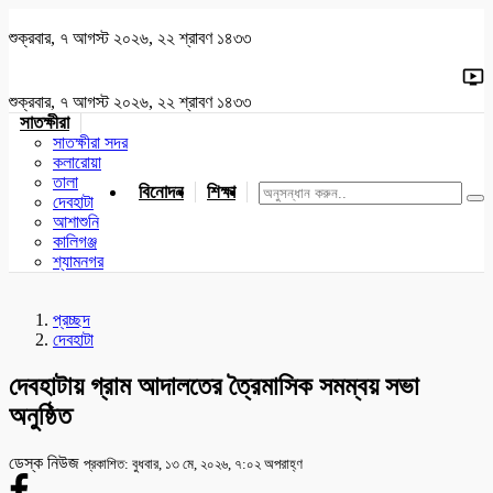
শুক্রবার, ৭ আগস্ট ২০২৬, ২২ শ্রাবণ ১৪৩৩
শুক্রবার, ৭ আগস্ট ২০২৬, ২২ শ্রাবণ ১৪৩৩
সাতক্ষীরা
সাতক্ষীরা সদর
কলারোয়া
তালা
বিনোদন
শিক্ষা
খেলাধুলা
জাতীয়
খুলনা
যশোর
দেবহাটা
আশাশুনি
কালিগঞ্জ
শ্যামনগর
প্রচ্ছদ
দেবহাটা
দেবহাটায় গ্রাম আদালতের ত্রৈমাসিক সমম্বয় সভা
অনুষ্ঠিত
ডেস্ক নিউজ
প্রকাশিত: বুধবার, ১৩ মে, ২০২৬, ৭:০২ অপরাহ্ণ