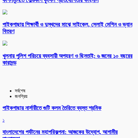
কপিলমুনিতে গোল্ডকাপ ফুটবল প্রতিযোগিতার ফাইনাল
পাইকগাছায় শিক্ষার্থী ও দুস্থদের মাঝে সাইকেল, সেলাই মেশিন ও ভ্যান
বিতরণ
খুলনায় পুলিশ পরিচয়ে ব্যবসায়ী অপহরণ ও ছিনতাই: ৬ জনের ১০ বছরের
কারাদন্ড
সর্বশেষ
জনপ্রিয়
পাইকগাছায় নার্সারীতে গুটি কলম তৈরিতে ব্যস্ত শ্রমিক
১
বাংলাদেশের পর্যটনের মহাপরিকল্পনা: আজকের উদ্যোগ, আগামীর