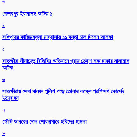
৩
কেশবপুর ইয়াবাসহ আটক ১
৪
সখিপুরের কাজিমহল্লা মাদ্রাসায় ১১ বস্তা চাল দিলেন আলফা
৫
সাতক্ষীরা সীমান্তে বিজিবির অভিযানে প্রায় তেইশ লক্ষ টাকার মালামাল
আটক
৬
সাতক্ষীরায় সেবা বান্ধব পুলিশ গড়ে তোলার লক্ষ্যে প্রশিক্ষণ কোর্সের
উদ্বোধন
৭
সৌদি আরবের তেল শোধনাগারে হুথিদের হামলা
৮