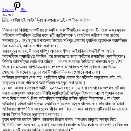
Tweet
Pin
অ-
অ+
নিজস্ব প্রতিনিধি: সাতক্ষীরার দেবহাটায় বিএসটিআইয়ের অনুমোদনহীন এবং অস্বাস্থ্যকর
পরিবেশে আইসক্রিম তৈরির দায়ে দুটি প্রতিষ্ঠানকে ২ লাখ টাকা জরিমানা করা হয়েছে।
মঙ্গলবার (১২ মে) দুপুরে উপজেলার উত্তর সখিপুর এলাকায় র‌্যাপিড অ্যাকশন ব্যাটালিয়ন
(র‌্যাব-৬) এই অভিযান পরিচালনা করে।
র‌্যাব সূত্র জানায়, উত্তর সখিপুর এলাকার ‘শিলা আইসক্রিম ফ্যাক্টরি’ ও ‘মদিনা
আইসক্রিম ফ্যাক্টরি’তে দীর্ঘদিন ধরে মানবদেহের জন্য ক্ষতিকর রাসায়নিক (ক্যামিক্যাল)
মিশিয়ে আইসক্রিম তৈরি করা হচ্ছিল। গোপন সংবাদের ভিত্তিতে মঙ্গলবার দুপুর ২টার
দিকে র‌্যাব-৬-এর সিপিসি-১-এর ভারপ্রাপ্ত অতিরিক্ত পুলিশ সুপার জায়েদ উদ্দিন
মোহাম্মদ জিয়াদের নেতৃত্বে একটি আভিযানিক দল সেখানে হানা দেয়।
অভিযান চলাকালে দেখা যায়, প্রতিষ্ঠান দুটির কোনো বিএসটিআই অনুমোদন নেই এবং
অত্যন্ত নোংরা পরিবেশে আইসক্রিম প্রস্তুত করা হচ্ছে।
ভোক্তা অধিকার সংরক্ষণ আইন, ২০০৯-এর ৪১ ও ৪২ ধারা মোতাবেক অপরাধ স্বীকার
করায় ভ্রাম্যমাণ আদালতের নির্বাহী ম্যাজিস্ট্রেট সাইফুল ইসলাম দ-াদেশ প্রদান করেন।
দ-ের বিবরণ হলোÑ শিলা আইসক্রিম ফ্যাক্টরির মালিক সুজিত বিশ্বাসকে ১ লাখ টাকা
জরিমানা। মদিনা আইসক্রিম ফ্যাক্টরির পরিচালক আব্দুল খালেককে ১ লাখ টাকা জরিমানা।
জরিমানার পাশাপাশি জনস্বাস্থ্যের ঝুঁকির কথা বিবেচনা করে কারখানা দুটি সাময়িকভাবে বন্ধ
রাখার নির্দেশ দিয়েছে ভ্রাম্যমাণ আদালত।
র‌্যাব কর্মকর্তা জায়েদ উদ্দিন মোহাম্মদ জিয়াদ বলেন, “সাধারণ মানুষের স্বাস্থ্য নিয়ে
ছিনিমিনি খেলা সহ্য করা হবে না। জনস্বার্থে ভেজাল ও নি¤œমানের খাদ্যপণ্যের বিরুদ্ধে
আমাদের এই ধরনের অভিযান অব্যাহত থাকবে।”