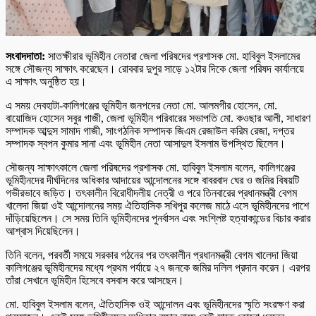
সংবাদদাতা:
সাতক্ষীরার ভূমিহীন নেতারা জেলা পরিষদের প্রশাসক মো. হাবিবুল ইসলামের
সঙ্গে সৌজন্য সাক্ষাৎ করেছেন। রোববার দুপুর সাড়ে ১২টার দিকে জেলা পরিষদ কার্যালয়ে
এ সাক্ষাৎ অনুষ্ঠিত হয়।
এ সময় দেবহাটা-কালিগঞ্জের ভূমিহীন জনপদের নেতা মো. আলমগীর হোসেন, মো.
বায়োজিদ হোসেন সবুর গাজী, জেলা ভূমিহীন পরিবারের সভাপতি মো. কওছার আলী, সাধারণ
সম্পাদক আব্দুস সামাদ গাজী, সাংগঠনিক সম্পাদক জিএম রেজাউল করিম রেজা, দপ্তর
সম্পাদক স্বপন কুমার সানা এবং ভূমিহীন নেতা আসাদুল ইসলাম উপস্থিত ছিলেন।
সৌজন্য সাক্ষাৎকালে জেলা পরিষদের প্রশাসক মো. হাবিবুল ইসলাম বলেন, কালিগঞ্জের
ভূমিহীনদের দীর্ঘদিনের অধিকার আদায়ের আন্দোলনের সঙ্গে বাবরবাদ ঘের ও জমির বিষয়টি
গভীরভাবে জড়িত। তৎকালীন বিরোধীদলীয় নেত্রী ও পরে তিনবারের প্রধানমন্ত্রী বেগম
খালেদা জিয়া ওই আন্দোলনের সময় ঐতিহাসিক সখিপুর কলেজ মাঠে এসে ভূমিহীনদের পাশে
দাঁড়িয়েছিলেন। সে সময় তিনি ভূমিহীনদের পুনর্বাসন এবং সংশ্লিষ্ট হত্যাকান্ডের বিচার করার
আশ্বাস দিয়েছিলেন।
তিনি বলেন, পরবর্তী সময়ে সরকার গঠনের পর তৎকালীন প্রধানমন্ত্রী বেগম খালেদা জিয়া
কালিগঞ্জের ভূমিহীনদের মধ্যে প্রথম পর্যায়ে ২৭ জনকে জমির দলিল প্রদান করেন। এরপর
তাঁরা সেখানে ভূমিহীন হিসেবে বসবাস করে আসছেন।
মো. হাবিবুল ইসলাম বলেন, ঐতিহাসিক ওই আন্দোলন এবং ভূমিহীনদের স্মৃতি সংরক্ষণ করা