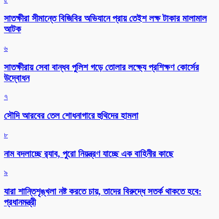
সাতক্ষীরা সীমান্তে বিজিবির অভিযানে প্রায় তেইশ লক্ষ টাকার মালামাল
আটক
৬
সাতক্ষীরায় সেবা বান্ধব পুলিশ গড়ে তোলার লক্ষ্যে প্রশিক্ষণ কোর্সের
উদ্বোধন
৭
সৌদি আরবের তেল শোধনাগারে হুথিদের হামলা
৮
নাম বদলাচ্ছে র‌্যাব, পুরো নিয়ন্ত্রণ যাচ্ছে এক বাহিনীর কাছে
৯
যারা শান্তিশৃঙ্খলা নষ্ট করতে চায়, তাদের বিরুদ্ধে সতর্ক থাকতে হবে:
প্রধানমন্ত্রী