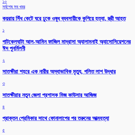
১০
সর্বশেষ সব খবর
কয়রায় সিঁধ কেটে ঘরে ঢুকে ওষুধ ব্যবসায়ীকে কুপিয়ে হত্যা, স্ত্রী আহত
১
পাটকেলঘাটা আল-আমিন ফাজিল মাদ্রাসা অ্যালামনাই অ্যাসোসিয়েশনের
ঈদ পুনর্মিলনী
২
সাতক্ষীরা শহরে এক নারীর অস্বাভাবিক মৃত্যু, গলিত লাশ উদ্ধার
৩
সাতক্ষীরার নতুন জেলা প্রশাসক মিজ কাউসার আজিজ
৪
প্রাক্তন প্রেমিকার সাথে ফোনালাপের পর তরুনের আত্মহত্যা
৫