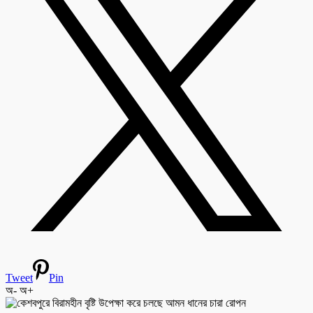
Tweet
Pin
অ-
অ+