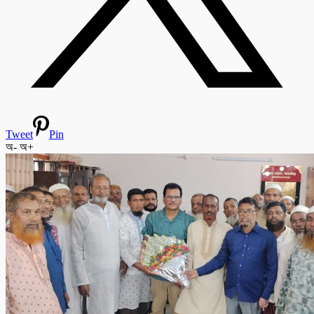
Tweet
Pin
অ-
অ+