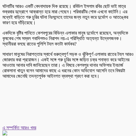
ঘটনাটির আরও একটি বেদনাদায়ক দিক রয়েছে। রবিউল ইসলাম রবির ছোট ভাই মাত্র
শুক্রবার হৃদ্রোগে আক্রান্ত হয়ে মারা গেছেন। পরিবারটির শোক এখনো কাটেনি। এর
মধ্যেই বাড়িতে গরু চুরির ঘটনা নিঃসন্দেহে তাদের জন্য নতুন করে দুর্ভোগ ও আতঙ্কের
কারণ হয়ে দাঁড়িয়েছে।
একদিকে বৃষ্টির পানিতে কেশবপুরের বিভিন্ন এলাকার মানুষ দুর্ভোগে রয়েছেন, অন্যদিকে
কৃষকের শেষ সম্বল গবাদিপশুও নিরাপদ নয়-এ পরিস্থিতি অত্যন্ত উদ্বেগজনক।
স্থানীয়রা বলছে রাতের পুলিশি টহল কতটা কার্যকর?
সাধারণ মানুষের নিরাপত্তার স্বার্থে গুরুত্বপূর্ণ সড়ক ও ঝুঁকিপূর্ণ এলাকায় রাতের টহল আরও
জোরদার করা প্রয়োজন। একই সঙ্গে গরু চুরির সঙ্গে জড়িত চক্র শনাক্ত করে আইনের
আওতায় আনার দাবি জানিয়েছেন তারা। এ বিষয়ে কেশবপুর থানার অফিসার ইনচার্জ
রোকসানা খাতুন বলেন আমাদের কাছে এ ধরনের কোন অভিযোগ আসেনি তবে বিষয়টা
আমাদের জেনেছি তদন্তপূর্বক আইনগত ব্যবস্থা গ্রহণ করা হবে।
এ সম্পর্কিত আরও খবর