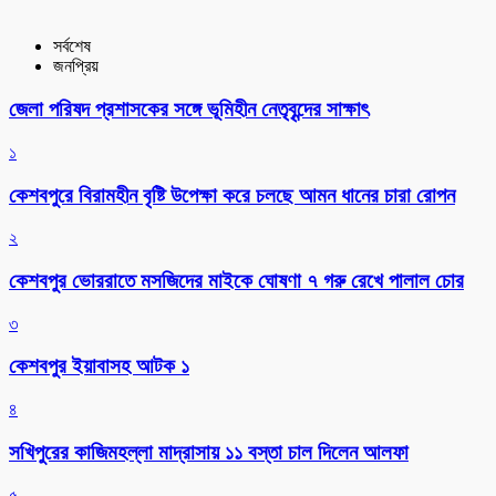
সর্বশেষ
জনপ্রিয়
জেলা পরিষদ প্রশাসকের সঙ্গে ভূমিহীন নেতৃবৃন্দের সাক্ষাৎ
১
কেশবপুরে বিরামহীন বৃষ্টি উপেক্ষা করে চলছে আমন ধানের চারা রোপন
২
কেশবপুর ভোররাতে মসজিদের মাইকে ঘোষণা ৭ গরু রেখে পালাল চোর
৩
কেশবপুর ইয়াবাসহ আটক ১
৪
সখিপুরের কাজিমহল্লা মাদ্রাসায় ১১ বস্তা চাল দিলেন আলফা
৫