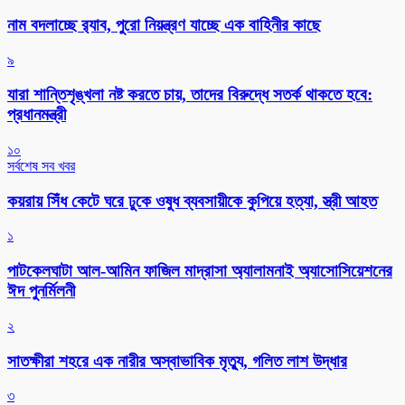
নাম বদলাচ্ছে র‌্যাব, পুরো নিয়ন্ত্রণ যাচ্ছে এক বাহিনীর কাছে
৯
যারা শান্তিশৃঙ্খলা নষ্ট করতে চায়, তাদের বিরুদ্ধে সতর্ক থাকতে হবে:
প্রধানমন্ত্রী
১০
সর্বশেষ সব খবর
কয়রায় সিঁধ কেটে ঘরে ঢুকে ওষুধ ব্যবসায়ীকে কুপিয়ে হত্যা, স্ত্রী আহত
১
পাটকেলঘাটা আল-আমিন ফাজিল মাদ্রাসা অ্যালামনাই অ্যাসোসিয়েশনের
ঈদ পুনর্মিলনী
২
সাতক্ষীরা শহরে এক নারীর অস্বাভাবিক মৃত্যু, গলিত লাশ উদ্ধার
৩