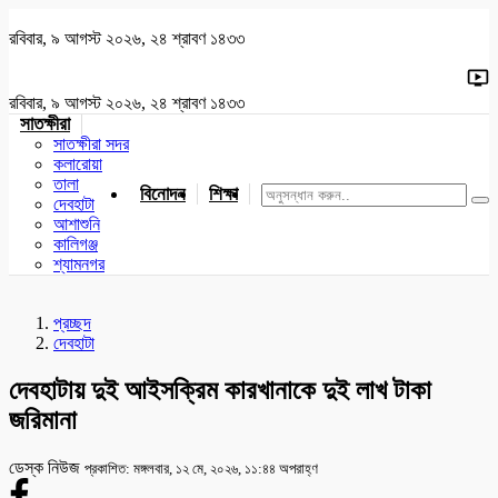
রবিবার, ৯ আগস্ট ২০২৬, ২৪ শ্রাবণ ১৪৩৩
রবিবার, ৯ আগস্ট ২০২৬, ২৪ শ্রাবণ ১৪৩৩
সাতক্ষীরা
সাতক্ষীরা সদর
কলারোয়া
তালা
বিনোদন
শিক্ষা
খেলাধুলা
জাতীয়
খুলনা
যশোর
দেবহাটা
আশাশুনি
কালিগঞ্জ
শ্যামনগর
প্রচ্ছদ
দেবহাটা
দেবহাটায় দুই আইসক্রিম কারখানাকে দুই লাখ টাকা
জরিমানা
ডেস্ক নিউজ
প্রকাশিত: মঙ্গলবার, ১২ মে, ২০২৬, ১১:৪৪ অপরাহ্ণ