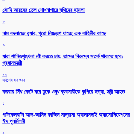
সৌদি আরবের তেল শোধনাগারে হুথিদের হামলা
৮
নাম বদলাচ্ছে র‌্যাব, পুরো নিয়ন্ত্রণ যাচ্ছে এক বাহিনীর কাছে
৯
যারা শান্তিশৃঙ্খলা নষ্ট করতে চায়, তাদের বিরুদ্ধে সতর্ক থাকতে হবে:
প্রধানমন্ত্রী
১০
সর্বশেষ সব খবর
কয়রায় সিঁধ কেটে ঘরে ঢুকে ওষুধ ব্যবসায়ীকে কুপিয়ে হত্যা, স্ত্রী আহত
১
পাটকেলঘাটা আল-আমিন ফাজিল মাদ্রাসা অ্যালামনাই অ্যাসোসিয়েশনের
ঈদ পুনর্মিলনী
২