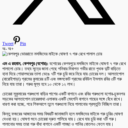
Tweet
Pin
অ-
অ+
এম এ রহমান, কেশবপুর (যশোর):
যশোরের কেশবপুরে মসজিদে মাইকে ঘোষণা ৭ গরু রেখে
পালালো চোর। তথ্য সূত্রে জানা গেছে শনিবার দিবাগত গভীর রাতে পৃথক দুটি বাড়িতে
হানা দিয়ে গোয়ালঘরের তালা ভেঙে ৭টি গরু চুরি করে নিয়ে যায় চোরের দল। আলতাপোল
(বারোইপাড়া) গ্রামের কুমারের ৪টি এবং মঙ্গলকোট গ্রামের রবিউল ইসলাম রবির ৩টি গরু
নিয়ে যায় তারা। গরুর মূল্য হবে ১০ থেকে ১২ লাখ।
চোরেরা সুকুমারের গরুগুলো বাড়ির পাশের একটি বাগানে এবং রবির গরুগুলো যশোর-চুকনগর
সড়কের আলতাপোল চারেরমাথা এলাকার একটি মেহগনি বাগানে গাছের সঙ্গে বেঁধে রাখে।
ধারণা করা হচ্ছে, পরে পিকআপে তুলে গরুগুলো নিয়ে পালানোর প্রস্তুতি নিচ্ছিল তারা।
কিন্তু ফজরের আজানের সময় বিষয়টি জানাজানি হলে মসজিদের মাইকে গরু চুরির ঘোষণা
দেওয়া হয়। ঘোষণা শুনে চোরেরা দ্রুত পালিয়ে যায়। রেখে যায় চুরি করা ৭টি গরু।
পালানোর সময় তারা গরু বাঁধা বাগানে একটি গামছা ও পানির বোতলও ফেলে যায়।