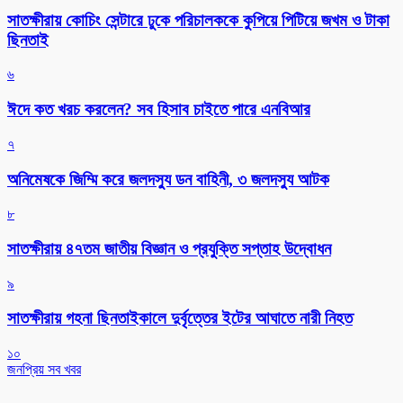
সাতক্ষীরায় কোচিং সেন্টারে ঢুকে পরিচালককে কুপিয়ে পিটিয়ে জখম ও টাকা
ছিনতাই
৬
ঈদে কত খরচ করলেন? সব হিসাব চাইতে পারে এনবিআর
৭
অনিমেষকে জিম্মি করে জলদস্যু ডন বাহিনী, ৩ জলদস্যু আটক
৮
সাতক্ষীরায় ৪৭তম জাতীয় বিজ্ঞান ও প্রযুক্তি সপ্তাহ উদ্বোধন
৯
সাতক্ষীরায় গহনা ছিনতাইকালে দুর্বৃত্তের ইটের আঘাতে নারী নিহত
১০
জনপ্রিয় সব খবর