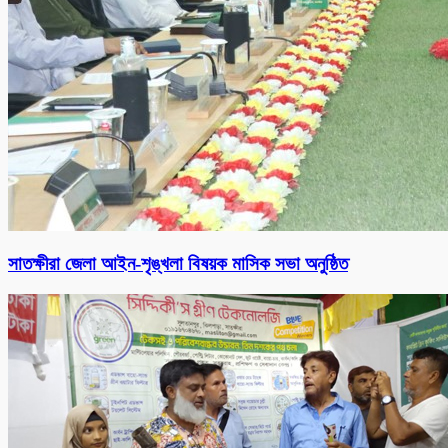
সাতক্ষীরা জেলা আইন-শৃঙ্খলা বিষয়ক মাসিক সভা অনুষ্ঠিত