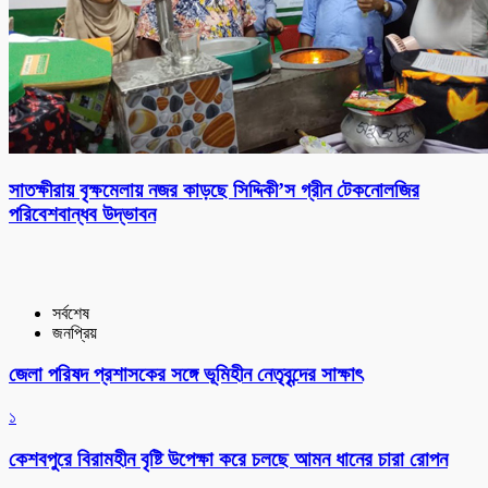
সাতক্ষীরায় বৃক্ষমেলায় নজর কাড়ছে সিদ্দিকী’স গ্রীন টেকনোলজির
পরিবেশবান্ধব উদ্ভাবন
সর্বশেষ
জনপ্রিয়
জেলা পরিষদ প্রশাসকের সঙ্গে ভূমিহীন নেতৃবৃন্দের সাক্ষাৎ
১
কেশবপুরে বিরামহীন বৃষ্টি উপেক্ষা করে চলছে আমন ধানের চারা রোপন