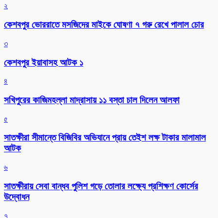
২
কেশবপুর ভোররাতে মসজিদের মাইকে ঘোষণা ৭ গরু রেখে পালাল চোর
৩
কেশবপুর ইয়াবাসহ আটক ১
৪
সখিপুরের কাজিমহল্লা মাদ্রাসায় ১১ বস্তা চাল দিলেন আলফা
৫
সাতক্ষীরা সীমান্তে বিজিবির অভিযানে প্রায় তেইশ লক্ষ টাকার মালামাল
আটক
৬
সাতক্ষীরায় সেবা বান্ধব পুলিশ গড়ে তোলার লক্ষ্যে প্রশিক্ষণ কোর্সের
উদ্বোধন
৭