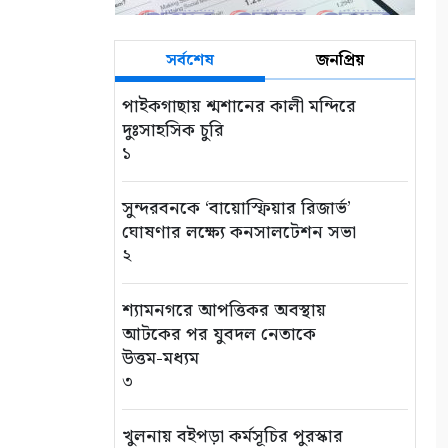
সর্বশেষ
জনপ্রিয়
পাইকগাছায় শ্মশানের কালী মন্দিরে
দুঃসাহসিক চুরি
১
সুন্দরবনকে ‘বায়োস্ফিয়ার রিজার্ভ’
ঘোষণার লক্ষ্যে কনসালটেশন সভা
২
শ্যামনগরে আপত্তিকর অবস্থায়
আটকের পর যুবদল নেতাকে
উত্তম-মধ্যম
৩
খুলনায় বইপড়া কর্মসূচির পুরস্কার