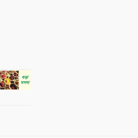
৯
বিশ্ব জুড়ে আদিবাসী জনগোষ্ঠী
ক্রমাগত ঝুঁকিতে
১০