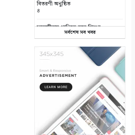
বিতরণী অনুষ্ঠিত
৪
সাতক্ষীরায় পানিতে ডুবে শিশুর
সর্বশেষ সব খবর
মৃত্যু বেড়েই চলেছে
৫
প্রযুক্তি, সাংবাদিকতা এবং একটি
অস্তিত্বের প্রশ্ন
৬
পুতুল নাচে বেঁচে থাকে বাংলার
লোকঐতিহ্য
৭
পাইকগাছায় নার্সারীতে গুটি কলম
তৈরিতে ব্যস্ত শ্রমিক
৮