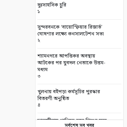
দুঃসাহসিক চুরি
১
সুন্দরবনকে ‘বায়োস্ফিয়ার রিজার্ভ’
ঘোষণার লক্ষ্যে কনসালটেশন সভা
২
শ্যামনগরে আপত্তিকর অবস্থায়
আটকের পর যুবদল নেতাকে উত্তম-
মধ্যম
৩
খুলনায় বইপড়া কর্মসূচির পুরস্কার
বিতরণী অনুষ্ঠিত
৪
সাতক্ষীরায় পানিতে ডুবে শিশুর মৃত্যু
সর্বশেষ সব খবর