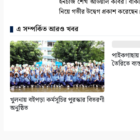
ইনচার্জ শেখ আউয়াল কবির। বাঁকা শ্
নিয়ে গভীর উদ্বেগ প্রকাশ করেছেন
এ সম্পর্কিত আরও খবর
পাইকগাছায় 
তৈরিতে ব্যস্
খুলনায় বইপড়া কর্মসূচির পুরস্কার বিতরণী
অনুষ্ঠিত