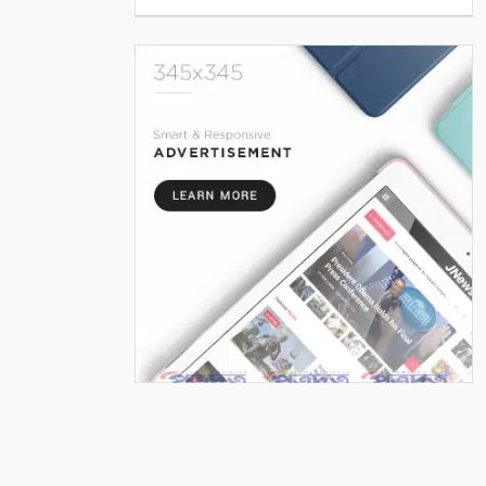
বেড়েই চলেছে
৫
প্রযুক্তি, সাংবাদিকতা এবং একটি
অস্তিত্বের প্রশ্ন
৬
পুতুল নাচে বেঁচে থাকে বাংলার
লোকঐতিহ্য
৭
পাইকগাছায় নার্সারীতে গুটি কলম
তৈরিতে ব্যস্ত শ্রমিক
৮
বাংলাদেশের পর্যটনের
মহাপরিকল্পনা: আজকের উদ্যোগ,
আগামীর বাংলাদেশ