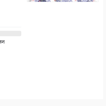
বাংলাদেশের পর্যটনের
মহাপরিকল্পনা: আজকের উদ্যোগ,
আগামীর বাংলাদেশ
৯
বিশ্ব জুড়ে আদিবাসী জনগোষ্ঠী
টবল
ক্রমাগত ঝুঁকিতে
১০