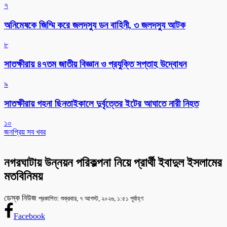
৭
অনিমেষকে জিম্মি করে জলদস্যু ডন বাহিনী, ৩ জলদস্যু আটক
৮
সাতক্ষীরায় ৪৭তম জাতীয় বিজ্ঞান ও প্রযুক্তি সপ্তাহ উদ্বোধন
৯
সাতক্ষীরায় গহনা ছিনতাইকালে দুর্বৃত্তের ইটের আঘাতে নারী নিহত
১০
জনপ্রিয় সব খবর
নগরঘাটায় উন্নয়ন পরিকল্পনা নিয়ে প্রার্থী ইবাদুল ইসলামের
মতবিনিময়
ডেস্ক নিউজ
প্রকাশিত: শুক্রবার, ৭ আগস্ট, ২০২৬, ১:৫১ পূর্বাহ্ণ
Facebook