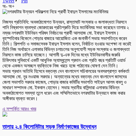
Tweet
Pin
অ-
অ+
নিজস্ব প্রতিনিধি: অবকাঠামোগত উন্নয়ন, রাস্তাঘাট সংস্কার ও জলাবদ্ধতা নিরসনে
পানি নিষ্কাশন ব্যবস্থা জোরদারের প্রতিশ্রুতি দিয়ে মতবিনিময় সভা করেছেন তালার ২
নম্বর নগরঘাটা ইউনিয়ন পরিষদ নির্বাচনের প্রার্থী আলহাজ মো. ইবাদুল ইসলাম।
বৃহস্পতিবার বিকেলে পোড়ার বাজারে আয়োজিত এক জনাকীর্ণ সভায় সভাপতিত্ব করেন
তিনি। শিল্পপতি ও সমাজসেবক ইবাদুল ইসলাম বলেন, নির্বাচিত হওয়ার অপেক্ষা না করেই
তিনি নিজ অর্থায়নে এলাকার বিভিন্ন চলাচলের অনুপযোগী সড়ক সংস্কার ও জলাবদ্ধতা
নিরসনে কাজ চালিয়ে যাচ্ছেন। আগামী দু-এক দিনের মধ্যে ইউনিয়নবাসীর জরুরি
চিকিৎসার সুবিধার্থে একটি আধুনিক অ্যাম্বুলেন্স প্রদান এবং প্রতি বছর প্রতিটি ওয়ার্ড
থেকে একজন অসচ্ছল ব্যক্তিকে নিজ খরচে হজে পাঠানোর ঘোষণা দেন তিনি।
সভায় প্রধান অতিথি হিসেবে বক্তব্য দেন বাংলাদেশ সচিবালয়ের অবসরপ্রাপ্ত কর্মকর্তা
আলহাজ মো. নুর নওয়াজ সরদার। অন্যান্যের মধ্যে বক্তব্য দেন বাংলাদেশ জাসদের
জেলা সভাপতি সরদার কাজেম, পোড়ার বাজার কমিটির সভাপতি সাইদুল আলম বাবলু ও
সাধারণ সম্পাদক মো. ইকবাল হোসেন। সভায় স্থানীয় বাসিন্দারা এলাকার বিভিন্ন
অবকাঠামোগত সমস্যা তুলে ধরেন এবং সম্মিলিতভাবে নগরঘাটার উন্নয়নে কাজ করার
অঙ্গীকার ব্যক্ত করেন।
এ সম্পর্কিত আরও খবর
তালায় ২.৪ কিলোমিটার সড়ক নির্মাণকাজের উদ্বোধন