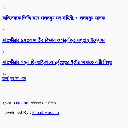
৭
অনিমেষকে জিম্মি করে জলদস্যু ডন বাহিনী, ৩ জলদস্যু আটক
৮
সাতক্ষীরায় ৪৭তম জাতীয় বিজ্ঞান ও প্রযুক্তি সপ্তাহ উদ্বোধন
৯
সাতক্ষীরায় গহনা ছিনতাইকালে দুর্বৃত্তের ইটের আঘাতে নারী নিহত
১০
জনপ্রিয় সব খবর
২০২৫
patradoot
সর্বস্বত্ব সংরক্ষিত
Developed By :
Fahad Hossain