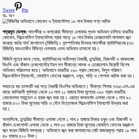
Tweet
Pin
অ-
অ+
পত্রদূত ডেস্ক:
সাতক্ষীরা ও কলারোয়া সীমান্ত এলাকায় পৃথক অভিযান চালিয়ে ভারতীয়
কোকেন, সিল্ডেনাফিল ট্যাবলেটসহ প্রায় সাড়ে ১৮ লাখ টাকার চোরাচালানি মালামাল জব্দ
করেছে বর্ডার গার্ড বাংলাদেশ (বিজিবি)। বৃহস্পতিবার দিনভর সাতক্ষীরা ব্যাটালিয়নের (৩৩
বিজিবি) আওতাধীন বিভিন্ন এলাকায় এসব অভিযান চালানো হয়।
বিজিবি সূত্রে জানা গেছে, ব্যাটালিয়নের অধীনস্থ বৈকারী, চান্দুরিয়া, হিজলদী ও কাকডাঙ্গা
বিওপি এবং বাঁকাল চেকপোস্টের টহল দল সীমান্তে মাদক ও চোরাচালান বিরোধী বিশেষ
অভিযান পরিচালনা করে। অভিযানে ভারতীয় ২৬০ গ্রাম কোকেন, বিপুল পরিমাণ
সিল্ডেনাফিল ট্যাবলেট, মোবাইল ফোনের যন্ত্রাংশ, ওষুধ, শাড়ি ও পোশাক আটক করা হয়।
সবচেয়ে বড় চালানটি ধরা পড়ে বৈকারী বিওপির অভিযানে। সীমান্ত পিলার ৭/৬৫-এস-এর
কাছে কালিয়ানী পূর্বপাড়া থেকে ১৩ লাখ ২১ হাজার টাকা মূল্যের ২৬০ গ্রাম ভারতীয়
কোকেনসহ স্যান্ডেল ও ফ্রক জব্দ করা হয়। এছাড়া কাকডাঙ্গা এলাকা থেকে ১ লাখ ৯২
হাজার ৫০০ টাকা মূল্যের শাড়ি ও যৌন উত্তেজক সিল্ডেনাফিল ট্যাবলেট উদ্ধার করা
হয়।
অন্যদিকে, চান্দুরিয়া সীমান্ত এলাকা থেকে ১ লাখ ৫ হাজার টাকার ওষুধ এবং হিজলদী ও
বাঁকাল চেকপোস্ট এলাকা থেকে ২ লাখ ৩০ হাজার টাকা মূল্যের মোবাইল ফোনের যন্ত্রাংশ
জব্দ করেন বিজিবি সদস্যরা। অভিযানে জব্দ করা মালামালের মোট বাজারমূল্য প্রায় ১৮ লাখ
৪৮ হাজার ৫০০ টাকা।