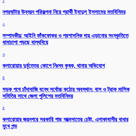
১
নগরঘাটায় উন্নয়ন পরিকল্পনা নিয়ে প্রার্থী ইবাদুল ইসলামের মতবিনিময়
২
সম্পাদকীয়/ আইনি ফাঁকফোকর ও প্রশাসনিক দায় এড়ানোর সংস্কৃতিতে
ধামাচাপা পড়ছে বাল্যবিয়ে
৩
কলারোয়ায় দুর্বৃত্তের কোপে নিঃস্ব কৃষক, থানায় অভিযোগ
৪
সড়ক পথে চাঁদাবাজি বন্ধে সর্বোচ্চ কঠোর অবস্থান: বাস ও ট্রাক মালিক
সমিতির সাথে জেলা পুলিশের মতবিনিময়
৫
কলারোয়ার জয়নগরে সরকারি গাছ আত্মসাতের চেষ্টা, এলাকাবাসীর বাধার
মুখে পন্ড