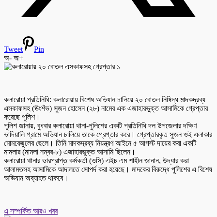
Tweet
Pin
অ-
অ+
কলারোয়া প্রতিনিধি: কলারোয়ায় বিশেষ অভিযান চালিয়ে ২০ বোতল নিষিদ্ধ মাদকদ্রব্য
এসকাফসহ (ঊংশঁভ) সুজন হোসেন (২৮) নামের এক এজাহারভুক্ত আসামিকে গ্রেপ্তার
করেছে পুলিশ।
পুলিশ জানায়, বুধবার কলারোয়া থানা-পুলিশের একটি প্রতিনিধি দল উপজেলার দক্ষিণ
ভাদিয়ালি গ্রামে অভিযান চালিয়ে তাকে গ্রেপ্তার করে। গ্রেপ্তারকৃত সুজন ওই এলাকার
মোমরেজুলের ছেলে। তিনি মাদকদ্রব্য নিয়ন্ত্রণ আইনে ৫ আগস্ট দায়ের করা একটি
মামলার (মামলা নম্বর-৮) এজাহারভুক্ত আসামি ছিলেন।
কলারোয়া থানার ভারপ্রাপ্ত কর্মকর্তা (ওসি) এইচ এম শাহীন জানান, উদ্ধার করা
আলামতসহ আসামিকে আদালতে সোপর্দ করা হয়েছে। মাদকের বিরুদ্ধে পুলিশের এ বিশেষ
অভিযান অব্যাহত থাকবে।
এ সম্পর্কিত আরও খবর