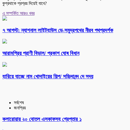
কুপ্রথাকে প্রশ্রয় দিয়েই যাবে?
এ সম্পর্কিত আরও খবর
৭ আগস্ট: ন্যাশনাল লাইটহাউস ডে-সমুদ্রপথের নীরব পথপ্রদর্শক
আরামপ্রিয় প্রাণী বিড়াল/ প্রকাশ ঘোষ বিধান
হারিয়ে যাচ্ছে নাম খোদাইয়ের শিল্প/ সচ্চিদানন্দ দে সদয়
সর্বশেষ
জনপ্রিয়
কলারোয়ায় ২০ বোতল এসকাফসহ গ্রেপ্তার ১