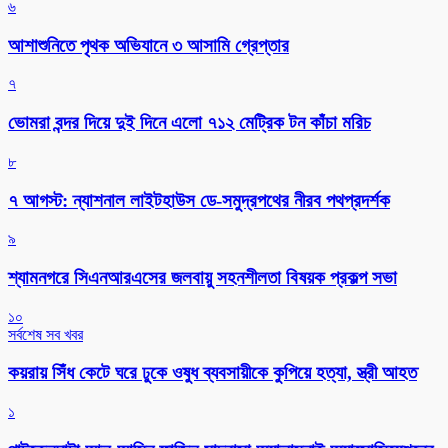
৬
আশাশুনিতে পৃথক অভিযানে ৩ আসামি গ্রেপ্তার
৭
ভোমরা বন্দর দিয়ে দুই দিনে এলো ৭১২ মেট্রিক টন কাঁচা মরিচ
৮
৭ আগস্ট: ন্যাশনাল লাইটহাউস ডে-সমুদ্রপথের নীরব পথপ্রদর্শক
৯
শ্যামনগরে সিএনআরএসের জলবায়ু সহনশীলতা বিষয়ক প্রকল্প সভা
১০
সর্বশেষ সব খবর
কয়রায় সিঁধ কেটে ঘরে ঢুকে ওষুধ ব্যবসায়ীকে কুপিয়ে হত্যা, স্ত্রী আহত
১