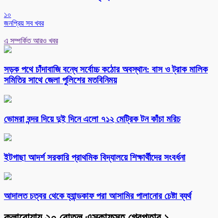
১০
জনপ্রিয় সব খবর
এ সম্পর্কিত আরও খবর
সড়ক পথে চাঁদাবাজি বন্ধে সর্বোচ্চ কঠোর অবস্থান: বাস ও ট্রাক মালিক
সমিতির সাথে জেলা পুলিশের মতবিনিময়
ভোমরা বন্দর দিয়ে দুই দিনে এলো ৭১২ মেট্রিক টন কাঁচা মরিচ
ইটগাছা আদর্শ সরকারি প্রাথমিক বিদ্যালয়ে শিক্ষার্থীদের সংবর্ধনা
আদালত চত্বর থেকে হ্যান্ডকাফ পরা আসামির পালানোর চেষ্টা ব্যর্থ
কলারোয়ায় ২০ বোতল এসকাফসহ গ্রেপ্তার ১