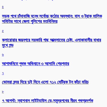
৪
সড়ক পথে চাঁদাবাজি বন্ধে সর্বোচ্চ কঠোর অবস্থান: বাস ও ট্রাক মালিক
সমিতির সাথে জেলা পুলিশের মতবিনিময়
৫
কলারোয়ার জয়নগরে সরকারি গাছ আত্মসাতের চেষ্টা, এলাকাবাসীর বাধার
মুখে পন্ড
৬
আশাশুনিতে পৃথক অভিযানে ৩ আসামি গ্রেপ্তার
৭
ভোমরা বন্দর দিয়ে দুই দিনে এলো ৭১২ মেট্রিক টন কাঁচা মরিচ
৮
৭ আগস্ট: ন্যাশনাল লাইটহাউস ডে-সমুদ্রপথের নীরব পথপ্রদর্শক