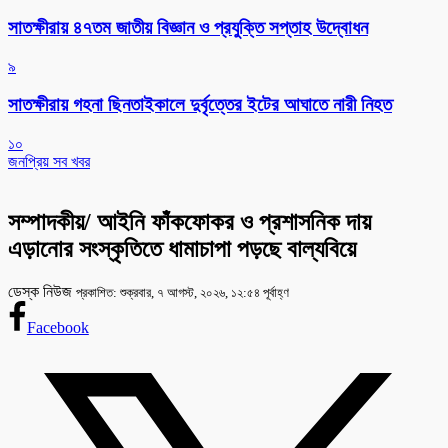
সাতক্ষীরায় ৪৭তম জাতীয় বিজ্ঞান ও প্রযুক্তি সপ্তাহ উদ্বোধন
৯
সাতক্ষীরায় গহনা ছিনতাইকালে দুর্বৃত্তের ইটের আঘাতে নারী নিহত
১০
জনপ্রিয় সব খবর
সম্পাদকীয়/ আইনি ফাঁকফোকর ও প্রশাসনিক দায়
এড়ানোর সংস্কৃতিতে ধামাচাপা পড়ছে বাল্যবিয়ে
ডেস্ক নিউজ
প্রকাশিত: শুক্রবার, ৭ আগস্ট, ২০২৬, ১২:৫৪ পূর্বাহ্ণ
Facebook