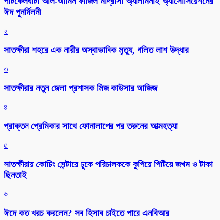
পাটকেলঘাটা আল-আমিন ফাজিল মাদ্রাসা অ্যালামনাই অ্যাসোসিয়েশনের
ঈদ পুনর্মিলনী
২
সাতক্ষীরা শহরে এক নারীর অস্বাভাবিক মৃত্যু, গলিত লাশ উদ্ধার
৩
সাতক্ষীরার নতুন জেলা প্রশাসক মিজ কাউসার আজিজ
৪
প্রাক্তন প্রেমিকার সাথে ফোনালাপের পর তরুনের আত্মহত্যা
৫
সাতক্ষীরায় কোচিং সেন্টারে ঢুকে পরিচালককে কুপিয়ে পিটিয়ে জখম ও টাকা
ছিনতাই
৬
ঈদে কত খরচ করলেন? সব হিসাব চাইতে পারে এনবিআর