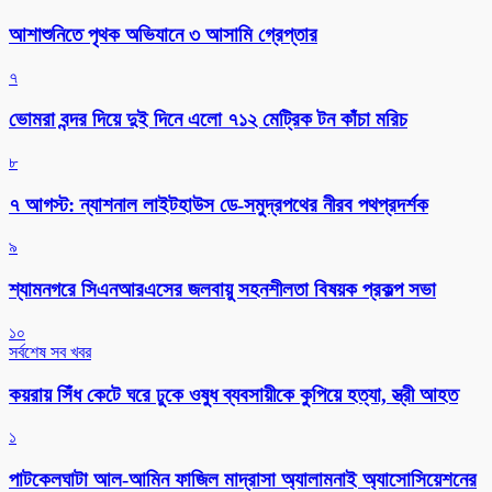
আশাশুনিতে পৃথক অভিযানে ৩ আসামি গ্রেপ্তার
৭
ভোমরা বন্দর দিয়ে দুই দিনে এলো ৭১২ মেট্রিক টন কাঁচা মরিচ
৮
৭ আগস্ট: ন্যাশনাল লাইটহাউস ডে-সমুদ্রপথের নীরব পথপ্রদর্শক
৯
শ্যামনগরে সিএনআরএসের জলবায়ু সহনশীলতা বিষয়ক প্রকল্প সভা
১০
সর্বশেষ সব খবর
কয়রায় সিঁধ কেটে ঘরে ঢুকে ওষুধ ব্যবসায়ীকে কুপিয়ে হত্যা, স্ত্রী আহত
১
পাটকেলঘাটা আল-আমিন ফাজিল মাদ্রাসা অ্যালামনাই অ্যাসোসিয়েশনের