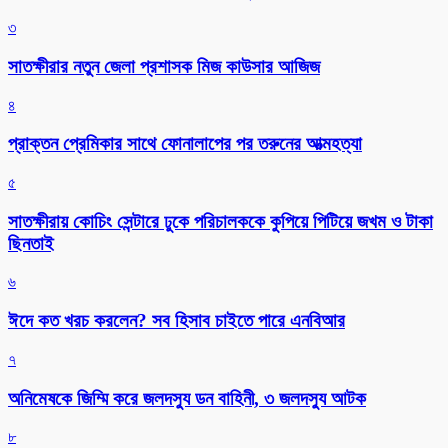
৩
সাতক্ষীরার নতুন জেলা প্রশাসক মিজ কাউসার আজিজ
৪
প্রাক্তন প্রেমিকার সাথে ফোনালাপের পর তরুনের আত্মহত্যা
৫
সাতক্ষীরায় কোচিং সেন্টারে ঢুকে পরিচালককে কুপিয়ে পিটিয়ে জখম ও টাকা
ছিনতাই
৬
ঈদে কত খরচ করলেন? সব হিসাব চাইতে পারে এনবিআর
৭
অনিমেষকে জিম্মি করে জলদস্যু ডন বাহিনী, ৩ জলদস্যু আটক
৮