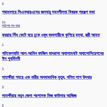
৯
শ্যামনগরে সিএনআরএসের জলবায়ু সহনশীলতা বিষয়ক প্রকল্প সভা
১০
সর্বশেষ সব খবর
কয়রায় সিঁধ কেটে ঘরে ঢুকে ওষুধ ব্যবসায়ীকে কুপিয়ে হত্যা, স্ত্রী আহত
১
পাটকেলঘাটা আল-আমিন ফাজিল মাদ্রাসা অ্যালামনাই অ্যাসোসিয়েশনের
ঈদ পুনর্মিলনী
২
সাতক্ষীরা শহরে এক নারীর অস্বাভাবিক মৃত্যু, গলিত লাশ উদ্ধার
৩
সাতক্ষীরার নতুন জেলা প্রশাসক মিজ কাউসার আজিজ
৪