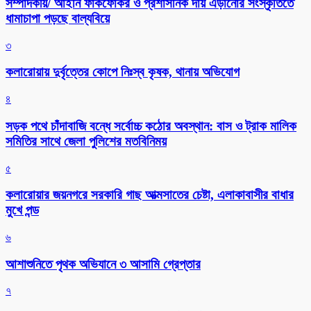
সম্পাদকীয়/ আইনি ফাঁকফোকর ও প্রশাসনিক দায় এড়ানোর সংস্কৃতিতে
ধামাচাপা পড়ছে বাল্যবিয়ে
৩
কলারোয়ায় দুর্বৃত্তের কোপে নিঃস্ব কৃষক, থানায় অভিযোগ
৪
সড়ক পথে চাঁদাবাজি বন্ধে সর্বোচ্চ কঠোর অবস্থান: বাস ও ট্রাক মালিক
সমিতির সাথে জেলা পুলিশের মতবিনিময়
৫
কলারোয়ার জয়নগরে সরকারি গাছ আত্মসাতের চেষ্টা, এলাকাবাসীর বাধার
মুখে পন্ড
৬
আশাশুনিতে পৃথক অভিযানে ৩ আসামি গ্রেপ্তার
৭