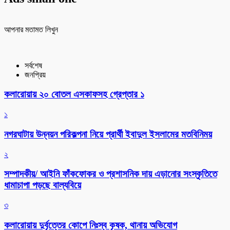
আপনার মতামত লিখুন
সর্বশেষ
জনপ্রিয়
কলারোয়ায় ২০ বোতল এসকাফসহ গ্রেপ্তার ১
১
নগরঘাটায় উন্নয়ন পরিকল্পনা নিয়ে প্রার্থী ইবাদুল ইসলামের মতবিনিময়
২
সম্পাদকীয়/ আইনি ফাঁকফোকর ও প্রশাসনিক দায় এড়ানোর সংস্কৃতিতে
ধামাচাপা পড়ছে বাল্যবিয়ে
৩
কলারোয়ায় দুর্বৃত্তের কোপে নিঃস্ব কৃষক, থানায় অভিযোগ