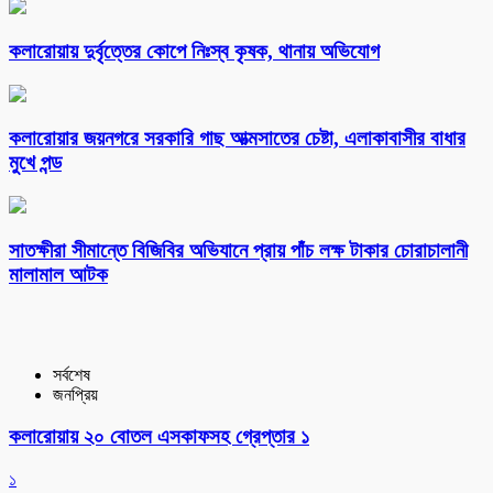
কলারোয়ায় দুর্বৃত্তের কোপে নিঃস্ব কৃষক, থানায় অভিযোগ
কলারোয়ার জয়নগরে সরকারি গাছ আত্মসাতের চেষ্টা, এলাকাবাসীর বাধার
মুখে পন্ড
সাতক্ষীরা সীমান্তে বিজিবির অভিযানে প্রায় পাঁচ লক্ষ টাকার চোরাচালানী
মালামাল আটক
সর্বশেষ
জনপ্রিয়
কলারোয়ায় ২০ বোতল এসকাফসহ গ্রেপ্তার ১
১