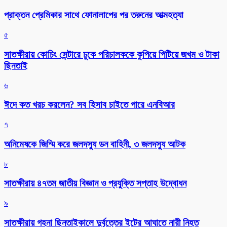
প্রাক্তন প্রেমিকার সাথে ফোনালাপের পর তরুনের আত্মহত্যা
৫
সাতক্ষীরায় কোচিং সেন্টারে ঢুকে পরিচালককে কুপিয়ে পিটিয়ে জখম ও টাকা
ছিনতাই
৬
ঈদে কত খরচ করলেন? সব হিসাব চাইতে পারে এনবিআর
৭
অনিমেষকে জিম্মি করে জলদস্যু ডন বাহিনী, ৩ জলদস্যু আটক
৮
সাতক্ষীরায় ৪৭তম জাতীয় বিজ্ঞান ও প্রযুক্তি সপ্তাহ উদ্বোধন
৯
সাতক্ষীরায় গহনা ছিনতাইকালে দুর্বৃত্তের ইটের আঘাতে নারী নিহত