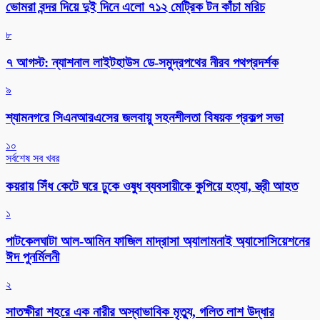
ভোমরা বন্দর দিয়ে দুই দিনে এলো ৭১২ মেট্রিক টন কাঁচা মরিচ
৮
৭ আগস্ট: ন্যাশনাল লাইটহাউস ডে-সমুদ্রপথের নীরব পথপ্রদর্শক
৯
শ্যামনগরে সিএনআরএসের জলবায়ু সহনশীলতা বিষয়ক প্রকল্প সভা
১০
সর্বশেষ সব খবর
কয়রায় সিঁধ কেটে ঘরে ঢুকে ওষুধ ব্যবসায়ীকে কুপিয়ে হত্যা, স্ত্রী আহত
১
পাটকেলঘাটা আল-আমিন ফাজিল মাদ্রাসা অ্যালামনাই অ্যাসোসিয়েশনের
ঈদ পুনর্মিলনী
২
সাতক্ষীরা শহরে এক নারীর অস্বাভাবিক মৃত্যু, গলিত লাশ উদ্ধার