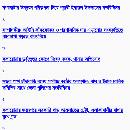
নগরঘাটায় উন্নয়ন পরিকল্পনা নিয়ে প্রার্থী ইবাদুল ইসলামের মতবিনিময়
২
সম্পাদকীয়/ আইনি ফাঁকফোকর ও প্রশাসনিক দায় এড়ানোর সংস্কৃতিতে
ধামাচাপা পড়ছে বাল্যবিয়ে
৩
কলারোয়ায় দুর্বৃত্তের কোপে নিঃস্ব কৃষক, থানায় অভিযোগ
৪
সড়ক পথে চাঁদাবাজি বন্ধে সর্বোচ্চ কঠোর অবস্থান: বাস ও ট্রাক মালিক
সমিতির সাথে জেলা পুলিশের মতবিনিময়
৫
কলারোয়ার জয়নগরে সরকারি গাছ আত্মসাতের চেষ্টা, এলাকাবাসীর বাধার
মুখে পন্ড
৬