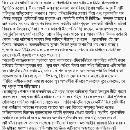
বিয়ে হওয়ার ঘটনাটি আমাদের সমাজ ও প্রশাসনিক ব্যবস্থার এক নির্মম বাস্তবতাকে
উন্মেচিত করেছে। উভয় পক্ষই অপ্রাপ্তবয়স্ক; বাল্যবিবাহ নিরোধ আইন অনুযায়ী এটি
পরিষ্কার শাস্তিযোগ্য অপরাধ। অথচ এফিডেভিটের দোহাই দিয়ে এবং প্রশাসনিক দায়
ঠেলার অদ্ভুত প্রতিযোগিতার মাধ্যমে এই বেআইনি কর্মকা-টি নির্বিঘেœ সম্পন্ন হয়েছে।
এই ঘটনায় সবচেয়ে উদ্বেগের বিষয় হলো স্থানীয় আইনশৃঙ্খলা রক্ষাকারী বাহিনী ও মহিলা
বিষয়ক কার্যালয়ের ভূমিকা। থানার কর্মকর্তা ইনচার্জ (ওসি) বলছেন, অন্য দপ্তর থেকে
‘আনুষ্ঠানিক সাহায্য’ না চাইলে তাদের কিছু করার থাকে না। আবার মহিলা বিষয়ক কর্মকর্তা
কেবল ‘খবর পাঠানো’র মধ্যেই নিজ দায়িত্ব সীমাবদ্ধ রাখছেন। প্রশাসনিক এই লাল
ফিতার দৌরাত্ম্য ও সমন্বয়হীনতার সুযোগ নিয়েই মূলত অপরাধীরা পার পেয়ে যাচ্ছে।
পুলিশের এমন নিষ্ক্রিয়তা এবং এক দপ্তর থেকে অন্য দপ্তরে দায় চাপানোর মানসিকতা
কোনোভাবেই গ্রহণযোগ্য হতে পারে না।
আরেকটি আশঙ্কাজনক প্রবণতা হলো আদালতের এফিডেভিটকে বাল্যবিয়ে আইনি করার
হাতিয়ার হিসেবে ব্যবহার করা। ভুয়া বয়স দেখিয়ে কিংবা জাল নথির ভিত্তিতে এফিডেভিট
করে বাল্যবিয়ে বৈধ করার এই নোংরা কৌশল বন্ধে উচ্চ আদালতের স্পষ্ট নির্দেশনা থাকা
সত্ত্বেও তা কার্যকর হচ্ছে না। উপরন্তু, বিয়ে না দেওয়ার জন্য আগে থেকে নেওয়া
‘লিখিত অঙ্গীকারনামা’ অমান্য করেও মূল অপরাধীরা কীভাবে প্রকাশ্যে ঘুরে বেড়াচ্ছে, তা
বড় প্রশ্ন হয়ে দাঁড়িয়েছে।
জেলাজুড়ে গোপনে চলা বাল্যবিয়ের এই প্রথা বন্ধে অবিলম্বে জিরো টলারেন্স নীতি গ্রহণ
করতে হবে। শুধু খবর পাঠিয়ে দায়িত্ব শেষ না করে মহিলা বিষয়ক দপ্তর ও থানা পুলিশকে
যৌথভাবে সমন্বিত অভিযান চালাতে হবে। এফিডেভিটের নামে বেআইনি বিয়ে রেজিস্ট্রি
করা কাজীদের আইনের আওতায় আনতে হবে এবং বিয়েতে সম্পৃক্ত উভয় পক্ষের
অভিভাবকদের বিরুদ্ধে দৃষ্টান্তমূলক আইনি ব্যবস্থা নেওয়া জরুরি। স্থানীয় প্রশাসনিক
তদারকি জোরদার না হলে এ ধরনের অপরাধ প্রতিরোধ করা কখনোই সম্ভব হবে না।
এই ঘটনার যথাযথ তদন্ত সাপেক্ষে দোষীদের বিরুদ্ধে দ্রুত আইনি ব্যবস্থা নিয়ে সরকার
কি দৃষ্টান্ত স্থাপন করবে, নাকি আমলাতান্ত্রিক জটিলতার অজুহাতে বাল্যবিয়ের এই