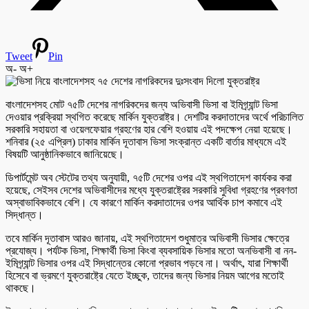
Tweet
Pin
অ-
অ+
বাংলাদেশসহ মোট ৭৫টি দেশের নাগরিকদের জন্য অভিবাসী ভিসা বা ইমিগ্র্যান্ট ভিসা
দেওয়ার প্রক্রিয়া স্থগিত করেছে মার্কিন যুক্তরাষ্ট্র। দেশটির করদাতাদের অর্থে পরিচালিত
সরকারি সহায়তা বা ওয়েলফেয়ার গ্রহণের হার বেশি হওয়ায় এই পদক্ষেপ নেয়া হয়েছে।
শনিবার (২৫ এপ্রিল) ঢাকার মার্কিন দূতাবাস ভিসা সংক্রান্ত একটি বার্তার মাধ্যমে এই
বিষয়টি আনুষ্ঠানিকভাবে জানিয়েছে।
ডিপার্টমেন্ট অব স্টেটের তথ্য অনুযায়ী, ৭৫টি দেশের ওপর এই স্থগিতাদেশ কার্যকর করা
হয়েছে, সেইসব দেশের অভিবাসীদের মধ্যে যুক্তরাষ্ট্রের সরকারি সুবিধা গ্রহণের প্রবণতা
অস্বাভাবিকভাবে বেশি। যে কারণে মার্কিন করদাতাদের ওপর আর্থিক চাপ কমাবে এই
সিদ্ধান্ত।
তবে মার্কিন দূতাবাস আরও জানায়, এই স্থগিতাদেশ শুধুমাত্র অভিবাসী ভিসার ক্ষেত্রে
প্রযোজ্য। পর্যটক ভিসা, শিক্ষার্থী ভিসা কিংবা ব্যবসায়িক ভিসার মতো অনভিবাসী বা নন-
ইমিগ্র্যান্ট ভিসার ওপর এই সিদ্ধান্তের কোনো প্রভাব পড়বে না। অর্থাৎ, যারা শিক্ষার্থী
হিসেবে বা ভ্রমণে যুক্তরাষ্ট্রে যেতে ইচ্ছুক, তাদের জন্য ভিসার নিয়ম আগের মতোই
থাকছে।