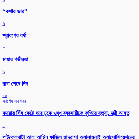
“কথার ভার”
৭
শ্রাবণের বর্ষা
৮
মায়ার গভীরতা
৯
রাত শেষে দিন
১০
সর্বশেষ সব খবর
কয়রায় সিঁধ কেটে ঘরে ঢুকে ওষুধ ব্যবসায়ীকে কুপিয়ে হত্যা, স্ত্রী আহত
১
পাটকেলঘাটা আল-আমিন ফাজিল মাদ্রাসা অ্যালামনাই অ্যাসোসিয়েশনের