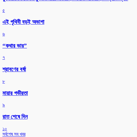
৫
এই পৃথিবী বড়ই অভাগা
৬
“কথার ভার”
৭
শ্রাবণের বর্ষা
৮
মায়ার গভীরতা
৯
রাত শেষে দিন
১০
সর্বশেষ সব খবর