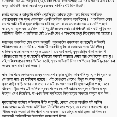
উল্লেখ্য, গত ২৬ জানুয়ারি ২০২৬ সাল থেকে বাংলাদেশসহ এই ৭৫টি দেশের নাগরিকদের
জন্য অভিবাসী ভিসা দেওয়া বন্ধ রেখেছে মার্কিন স্টেট ডিপার্টমেন্ট।
চলতি বছরের ৪ জানুয়ারি মার্কিন প্রেসিডেন্ট ডোনাল্ড ট্রাম্প তার নিজের সামাজিক
যোগাযোগমাধ্যম ট্রুথ সোশ্যালে একটি তালিকা প্রকাশ করেছিলেন। ঐ তালিকায় কোন
দেশের অভিবাসীরা যুক্তরাষ্ট্রে সরকারি সহায়তা বা ওয়েলফেয়ার সবচেয়ে বেশি গ্রহণ
করেন, তা তুলে ধরা হয়েছিল। ‘ইমিগ্র্যান্ট ওয়েলফেয়ার রেসিপিয়েন্ট রেটস বাই কান্ট্রি অব
অরিজিন’ শীর্ষক ঐ তালিকায় মোট ১২০টি দেশ ও অঞ্চলের তথ্য বিশ্লেষণ করা হয়েছে।
ট্রাম্পের প্রকাশিত সেই তথ্য অনুযায়ী, যুক্তরাষ্ট্রে বসবাসরত বাংলাদেশি অভিবাসী
পরিবারগুলোর ৫৪ দশমিক ৮ শতাংশই সরকারি সুবিধা বা সহায়তার ওপর নির্ভরশীল।
তালিকায় বাংলাদেশের অবস্থান ১৯তম। এর অর্থ হলো, যুক্তরাষ্ট্রে থাকা অভিবাসী
পরিবারগুলোর মধ্যে বাংলাদেশি পরিবারের সরকারি সহায়তা নেয়ার হার বেশ উল্লেখযোগ্য।
এই পরিসংখ্যানের ওপর ভিত্তি করেই মূলত অভিবাসী ভিসা স্থগিতের বিষয়টি চূড়ান্ত করা
হয়েছে বলে ধারণা করা হচ্ছে।
দক্ষিণ এশিয়ার দেশগুলোর মধ্যে বাংলাদেশ ছাড়াও ভুটান, আফগানিস্তান, পাকিস্তান ও
নেপালের নাম এই তালিকায় রয়েছে। এই দেশগুলো থেকেও বিপুল সংখ্যক মানুষ
যুক্তরাষ্ট্রে পাড়ি জমান এবং তাদের একটি বড় অংশ সরকারি সুযোগ-সুবিধা গ্রহণ করে
থাকেন। ট্রাম্পের এই তালিকা প্রকাশের পর থেকেই অভিবাসন প্রত্যাশীদের মধ্যে
উদ্বেগ দেখা দিয়েছিল, যা এখন ভিসা স্থগিতের সিদ্ধান্তের মাধ্যমে বাস্তব রূপ নিল।
যুক্তরাষ্ট্রের বর্তমান অভিবাসন নীতি অনুযায়ী, কোনো দেশের নাগরিক যদি মার্কিন
করদাতাদের অর্থের ওপর অতিরিক্ত নির্ভরশীল হয়ে পড়েন, তবে তাদের প্রবেশের হার
সীমিত করার ক্ষমতা মার্কিন প্রশাসনের রয়েছে। এর মাধ্যমে তারা মূলত আর্থিকভাবে
স্বাবলম্বী অভিবাসীদের উৎসাহিত করার বার্তা দিচ্ছে।