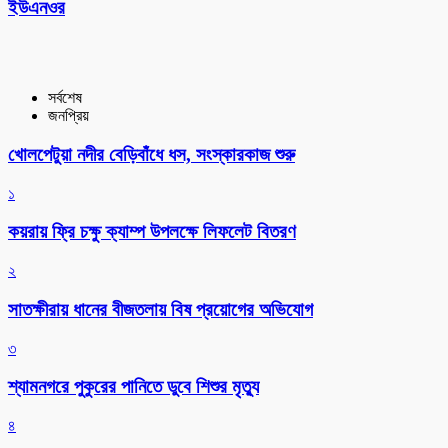
ইউএনওর
সর্বশেষ
জনপ্রিয়
খোলপেটুয়া নদীর বেড়িবাঁধে ধস, সংস্কারকাজ শুরু
১
কয়রায় ফ্রি চক্ষু ক্যাম্প উপলক্ষে লিফলেট বিতরণ
২
সাতক্ষীরায় ধানের বীজতলায় বিষ প্রয়োগের অভিযোগ
৩
শ্যামনগরে পুকুরের পানিতে ডুবে শিশুর মৃত্যু
৪