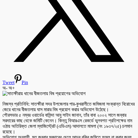
Tweet
Pin
অ-
অ+
নিজস্ব প্রতিনিধি: সাতক্ষীরা সদর উপজেলার পার-কুখরালীতে জমিজমা সংক্রান্ত বিরোধের
জেরে ধানের বীজতলায় ঘাস মারার বিষ প্রয়োগ করার অভিযোগ উঠেছে।
পৌরসভার ৫ নম্বর ওয়ার্ডের বাসিন্দা আবু সাইদ জানান, তাঁর বাবা ২০০২ সালে জব্বার
সরদারের কাছ থেকে জমিটি কেনেন। কিন্তু বিআরএস রেকর্ডে ভুলবশত প্রতিপক্ষের নাম
ওঠায় অতিরিক্ত জেলা ম্যাজিস্ট্রেট (এডিএম) আদালতে মামলা (নং ১৯৩৭/২৫) চলমান
রয়েছে।
অভিযোগ অনুযায়ী, মৃত জব্বার সরদারের ছেলে আব্দুর রকিব জমিতে ফসল না করার জন্য