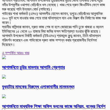
আশাশুনি প্রতিনিধি: আশাশুনি উপজেলার তুয়ারডাঙ্গার মুচির কোনা এলাকায় খোলপেটুয়া
নদীর উপকূলীয় ওয়াপদা বেড়িবাঁধে ধস নেমেছে। খবর পেয়ে দ্রুত জিওটিউব ফেলে কাজ
শুরু করেছে পানি উন্নয়ন বোর্ড (পাউবো)।
পাউবোর শাখা কর্মকর্তা (এসও) আলমগীর হোসেন জানান, দুপুরে বেড়িবাঁধের আনুমানিক
৩০০ ফুট ধসে যাওয়ার খবর পেয়ে তারা ঘটনাস্থলে যান এবং বিকল্প বাঁধ নির্মাণের কাজ শুরু
করেন।
স্থানীয় বাসিন্দারা জানান, দ্রুত কাজ শেষ না হলে জোয়ারের পানি ঢুকে খাজরা ও বড়দল
ইউনিয়নের ১৫ থেকে ২০ হাজার বিঘা জমির ফসল ক্ষতিগ্রস্ত হওয়ার ঝুঁকি রয়েছে।
আশাশুনি উপজেলা নির্বাহী কর্মকর্তা (ইউএনও) শ্যামানন্দ কুন্ডু জানান, তিনি ঘটনাস্থল
পরিদর্শন করেছেন এবং পাউবোকে দ্রুত কাজ সম্পন্ন করার প্রয়োজনীয় নির্দেশনা
দিয়েছেন।
এ সম্পর্কিত আরও খবর
আশাশুনিতে চুরির মামলার আসামি গ্রেপ্তার
বুধহাটায় মাদকের বিরুদ্ধে এলাকাবাসীর মানববন্ধন
আশাশুনিতে মাধ্যমিক শিক্ষা অফিস ভবনের কাজে অনিয়ম, বন্ধের নির্দেশ