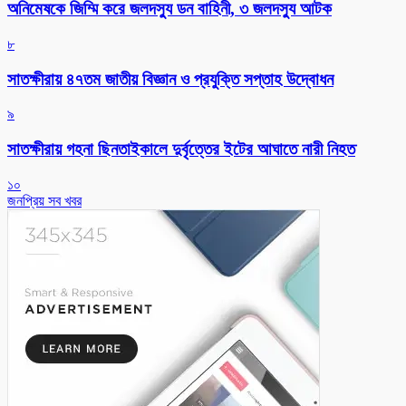
অনিমেষকে জিম্মি করে জলদস্যু ডন বাহিনী, ৩ জলদস্যু আটক
৮
সাতক্ষীরায় ৪৭তম জাতীয় বিজ্ঞান ও প্রযুক্তি সপ্তাহ উদ্বোধন
৯
সাতক্ষীরায় গহনা ছিনতাইকালে দুর্বৃত্তের ইটের আঘাতে নারী নিহত
১০
জনপ্রিয় সব খবর