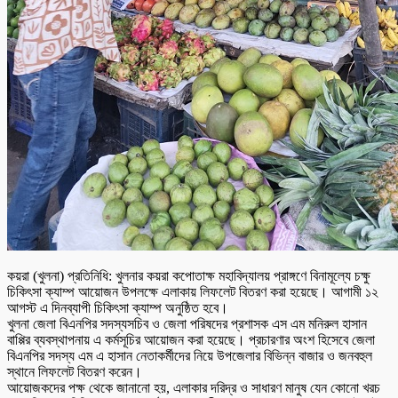
কয়রা (খুলনা) প্রতিনিধি: খুলনার কয়রা কপোতাক্ষ মহাবিদ্যালয় প্রাঙ্গণে বিনামূল্যে চক্ষু
চিকিৎসা ক্যাম্প আয়োজন উপলক্ষে এলাকায় লিফলেট বিতরণ করা হয়েছে। আগামী ১২
আগস্ট এ দিনব্যাপী চিকিৎসা ক্যাম্প অনুষ্ঠিত হবে।
খুলনা জেলা বিএনপির সদস্যসচিব ও জেলা পরিষদের প্রশাসক এস এম মনিরুল হাসান
বাপ্পির ব্যবস্থাপনায় এ কর্মসূচির আয়োজন করা হয়েছে। প্রচারণার অংশ হিসেবে জেলা
বিএনপির সদস্য এম এ হাসান নেতাকর্মীদের নিয়ে উপজেলার বিভিন্ন বাজার ও জনবহুল
স্থানে লিফলেট বিতরণ করেন।
আয়োজকদের পক্ষ থেকে জানানো হয়, এলাকার দরিদ্র ও সাধারণ মানুষ যেন কোনো খরচ