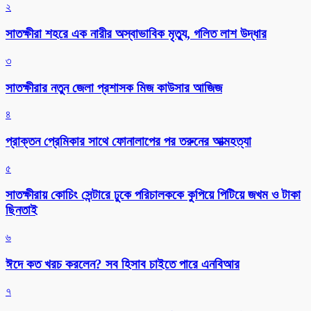
২
সাতক্ষীরা শহরে এক নারীর অস্বাভাবিক মৃত্যু, গলিত লাশ উদ্ধার
৩
সাতক্ষীরার নতুন জেলা প্রশাসক মিজ কাউসার আজিজ
৪
প্রাক্তন প্রেমিকার সাথে ফোনালাপের পর তরুনের আত্মহত্যা
৫
সাতক্ষীরায় কোচিং সেন্টারে ঢুকে পরিচালককে কুপিয়ে পিটিয়ে জখম ও টাকা
ছিনতাই
৬
ঈদে কত খরচ করলেন? সব হিসাব চাইতে পারে এনবিআর
৭