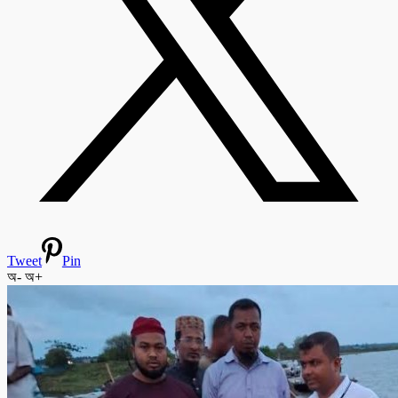
Tweet
Pin
অ-
অ+