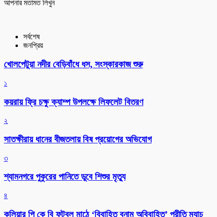
আপনার মতামত লিখুন
সর্বশেষ
জনপ্রিয়
খোলপেটুয়া নদীর বেড়িবাঁধে ধস, সংস্কারকাজ শুরু
১
কয়রায় ফ্রি চক্ষু ক্যাম্প উপলক্ষে লিফলেট বিতরণ
২
সাতক্ষীরায় ধানের বীজতলায় বিষ প্রয়োগের অভিযোগ
৩
শ্যামনগরে পুকুরের পানিতে ডুবে শিশুর মৃত্যু
৪
কুলিয়ার পি কে বি ফুটবল মাঠে ‘বিবাহিত বনাম অবিবাহিত’ প্রীতি ম্যাচ