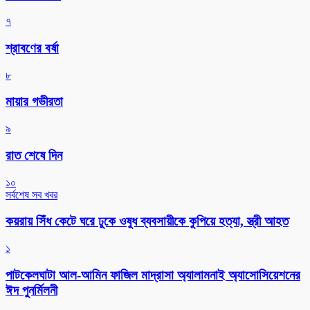
৭
শ্রাবণের বর্ষা
৮
মায়ার গভীরতা
৯
রাত শেষে দিন
১০
সর্বশেষ সব খবর
কয়রায় সিঁধ কেটে ঘরে ঢুকে ওষুধ ব্যবসায়ীকে কুপিয়ে হত্যা, স্ত্রী আহত
১
পাটকেলঘাটা আল-আমিন ফাজিল মাদ্রাসা অ্যালামনাই অ্যাসোসিয়েশনের
ঈদ পুনর্মিলনী