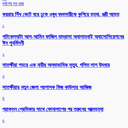
সর্বশেষ সব খবর
কয়রায় সিঁধ কেটে ঘরে ঢুকে ওষুধ ব্যবসায়ীকে কুপিয়ে হত্যা, স্ত্রী আহত
১
পাটকেলঘাটা আল-আমিন ফাজিল মাদ্রাসা অ্যালামনাই অ্যাসোসিয়েশনের
ঈদ পুনর্মিলনী
২
সাতক্ষীরা শহরে এক নারীর অস্বাভাবিক মৃত্যু, গলিত লাশ উদ্ধার
৩
সাতক্ষীরার নতুন জেলা প্রশাসক মিজ কাউসার আজিজ
৪
প্রাক্তন প্রেমিকার সাথে ফোনালাপের পর তরুনের আত্মহত্যা
৫