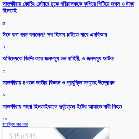
সাতক্ষীরায় কোচিং সেন্টারে ঢুকে পরিচালককে কুপিয়ে পিটিয়ে জখম ও টাকা
ছিনতাই
৬
ঈদে কত খরচ করলেন? সব হিসাব চাইতে পারে এনবিআর
৭
অনিমেষকে জিম্মি করে জলদস্যু ডন বাহিনী, ৩ জলদস্যু আটক
৮
সাতক্ষীরায় ৪৭তম জাতীয় বিজ্ঞান ও প্রযুক্তি সপ্তাহ উদ্বোধন
৯
সাতক্ষীরায় গহনা ছিনতাইকালে দুর্বৃত্তের ইটের আঘাতে নারী নিহত
১০
জনপ্রিয় সব খবর