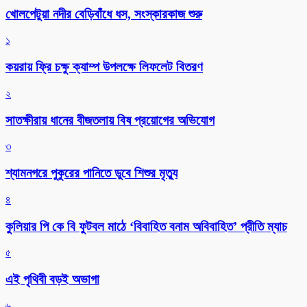
খোলপেটুয়া নদীর বেড়িবাঁধে ধস, সংস্কারকাজ শুরু
১
কয়রায় ফ্রি চক্ষু ক্যাম্প উপলক্ষে লিফলেট বিতরণ
২
সাতক্ষীরায় ধানের বীজতলায় বিষ প্রয়োগের অভিযোগ
৩
শ্যামনগরে পুকুরের পানিতে ডুবে শিশুর মৃত্যু
৪
কুলিয়ার পি কে বি ফুটবল মাঠে ‘বিবাহিত বনাম অবিবাহিত’ প্রীতি ম্যাচ
৫
এই পৃথিবী বড়ই অভাগা
৬