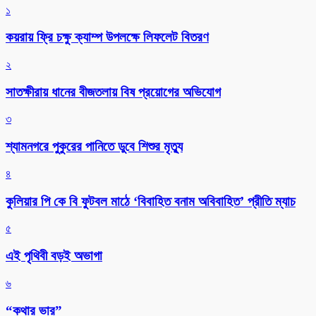
১
কয়রায় ফ্রি চক্ষু ক্যাম্প উপলক্ষে লিফলেট বিতরণ
২
সাতক্ষীরায় ধানের বীজতলায় বিষ প্রয়োগের অভিযোগ
৩
শ্যামনগরে পুকুরের পানিতে ডুবে শিশুর মৃত্যু
৪
কুলিয়ার পি কে বি ফুটবল মাঠে ‘বিবাহিত বনাম অবিবাহিত’ প্রীতি ম্যাচ
৫
এই পৃথিবী বড়ই অভাগা
৬
“কথার ভার”