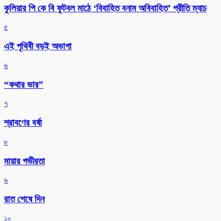
কুলিয়ার পি কে বি ফুটবল মাঠে ‘বিবাহিত বনাম অবিবাহিত’ প্রীতি ম্যাচ
৫
এই পৃথিবী বড়ই অভাগা
৬
“কথার ভার”
৭
শ্রাবণের বর্ষা
৮
মায়ার গভীরতা
৯
রাত শেষে দিন
১০