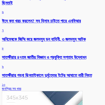
ছিনতাই
৬
ঈদে কত খরচ করলেন? সব হিসাব চাইতে পারে এনবিআর
৭
অনিমেষকে জিম্মি করে জলদস্যু ডন বাহিনী, ৩ জলদস্যু আটক
৮
সাতক্ষীরায় ৪৭তম জাতীয় বিজ্ঞান ও প্রযুক্তি সপ্তাহ উদ্বোধন
৯
সাতক্ষীরায় গহনা ছিনতাইকালে দুর্বৃত্তের ইটের আঘাতে নারী নিহত
১০
জনপ্রিয় সব খবর