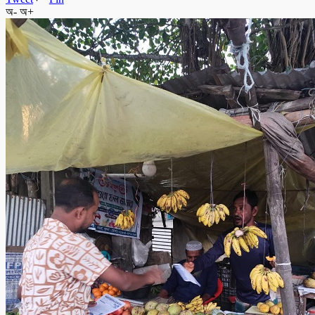
অ-
অ+