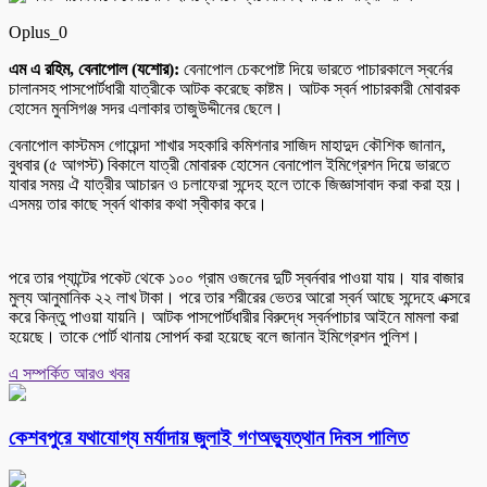
Oplus_0
এম এ রহিম, বেনাপোল (যশোর):
বেনাপোল চেকপোষ্ট দিয়ে ভারতে পাচারকালে স্বর্নের
চালানসহ পাসপোর্টধারী যাত্রীকে আটক করেছে কাষ্টম। আটক স্বর্ন পাচারকারী মোবারক
হোসেন মুনসিগঞ্জ সদর এলাকার তাজুউদ্দীনের ছেলে।
বেনাপোল কাস্টমস গোয়েন্দা শাখার সহকারি কমিশনার সাজিদ মাহাদুদ কৌশিক জানান,
বুধবার (৫ আগস্ট) বিকালে যাত্রী মোবারক হোসেন বেনাপোল ইমিগ্রেশন দিয়ে ভারতে
যাবার সময় ঐ যাত্রীর আচারন ও চলাফেরা সন্দেহ হলে তাকে জিজ্ঞাসাবাদ করা করা হয়।
এসময় তার কাছে স্বর্ন থাকার কথা স্বীকার করে।
পরে তার প্যান্টের পকেট থেকে ১০০ গ্রাম ওজনের দুটি স্বর্নবার পাওয়া যায়। যার বাজার
মুল্য আনুমানিক ২২ লাখ টাকা। পরে তার শরীরের ভেতর আরো স্বর্ন আছে সন্দেহে এক্সরে
করে কিন্তু পাওয়া যায়নি। আটক পাসপোর্টধারীর বিরুদ্ধে স্বর্নপাচার আইনে মামলা করা
হয়েছে। তাকে পোর্ট থানায় সোপর্দ করা হয়েছে বলে জানান ইমিগ্রেশন পুলিশ।
এ সম্পর্কিত আরও খবর
কেশবপুরে যথাযোগ্য মর্যাদায় জুলাই গণঅভ্যুত্থান দিবস পালিত