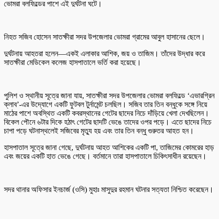
ভোমরা বলফিল্ডের পাশে এই দুর্ঘটনা ঘটে।
নিহত সজিব হোসেন সাতক্ষীরা সদর উপজেলার ভোমরা গ্রামের আবুল হাসানের ছেলে।
দুর্ঘটনায় আহতরা হলেন—একই এলাকার আশিক, জয় ও তাজিম। তাঁদের উদ্ধার করে
সাতক্ষীরা মেডিকেল কলেজ হাসপাতালে ভর্তি করা হয়েছে।
পুলিশ ও স্থানীয় সূত্রে জানা যায়, সাতক্ষীরা সদর উপজেলার ভোমরা বলফিল্ডে ‘এভারগ্রিন
ক্লাব’-এর উদ্যোগে একটি ফুটবল টুর্নামেন্ট চলছিল। সজিব তার তিন বন্ধুকে সঙ্গে নিয়ে
মাঠের পাশে অবস্থিত একটি কবরস্থানের গেটের ছাদের নিচে দাঁড়িয়ে খেলা দেখছিলেন।
বিকেল পৌনে ৬টার দিকে হঠাৎ গেটের ছাদটি ভেঙে তাদের ওপর পড়ে। এতে ছাদের নিচে
চাপা পড়ে ঘটনাস্থলেই সজিবের মৃত্যু হয় এবং তার তিন বন্ধু গুরুতর আহত হন।
হাসপাতাল সূত্রে জানা গেছে, দুর্ঘটনায় আহত আশিকের একটি পা, তাজিমের কোমরের হাড়
এবং জয়ের একটি হাত ভেঙে গেছে। বর্তমানে তারা হাসপাতালে চিকিৎসাধীন রয়েছেন।
সদর থানার অফিসার ইনচার্জ (ওসি) মুহাঃ মাসুদুর রহমান ঘটনার সত্যতা নিশ্চিত করেছেন।