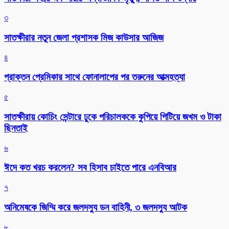
৩
সাতক্ষীরার নতুন জেলা প্রশাসক মিজ কাউসার আজিজ
৪
প্রাক্তন প্রেমিকার সাথে ফোনালাপের পর তরুনের আত্মহত্যা
৫
সাতক্ষীরায় কোচিং সেন্টারে ঢুকে পরিচালককে কুপিয়ে পিটিয়ে জখম ও টাকা
ছিনতাই
৬
ঈদে কত খরচ করলেন? সব হিসাব চাইতে পারে এনবিআর
৭
অনিমেষকে জিম্মি করে জলদস্যু ডন বাহিনী, ৩ জলদস্যু আটক
৮