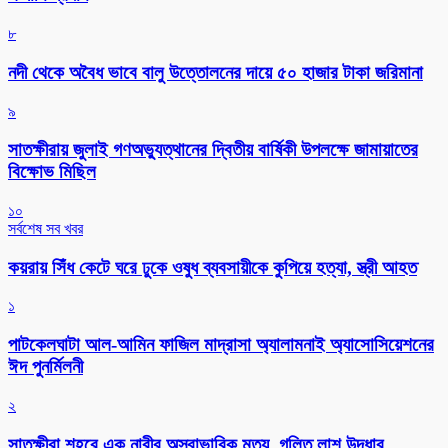
৮
নদী থেকে অবৈধ ভাবে বালু উত্তোলনের দায়ে ৫০ হাজার টাকা জরিমানা
৯
সাতক্ষীরায় জুলাই গণঅভ্যুত্থানের দ্বিতীয় বার্ষিকী উপলক্ষে জামায়াতের
বিক্ষোভ মিছিল
১০
সর্বশেষ সব খবর
কয়রায় সিঁধ কেটে ঘরে ঢুকে ওষুধ ব্যবসায়ীকে কুপিয়ে হত্যা, স্ত্রী আহত
১
পাটকেলঘাটা আল-আমিন ফাজিল মাদ্রাসা অ্যালামনাই অ্যাসোসিয়েশনের
ঈদ পুনর্মিলনী
২
সাতক্ষীরা শহরে এক নারীর অস্বাভাবিক মৃত্যু, গলিত লাশ উদ্ধার