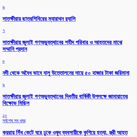
৬
সাতক্ষীরায় ছাত্রশিবিরের ম্যারাথন র‌্যালি
৭
সাতক্ষীরায় জুলাই গণঅভ্যুত্থানের শহীদ পরিবার ও আহতদের মাঝে
সম্মানি প্রদান
৮
নদী থেকে অবৈধ ভাবে বালু উত্তোলনের দায়ে ৫০ হাজার টাকা জরিমানা
৯
সাতক্ষীরায় জুলাই গণঅভ্যুত্থানের দ্বিতীয় বার্ষিকী উপলক্ষে জামায়াতের
বিক্ষোভ মিছিল
১০
সর্বশেষ সব খবর
কয়রায় সিঁধ কেটে ঘরে ঢুকে ওষুধ ব্যবসায়ীকে কুপিয়ে হত্যা, স্ত্রী আহত