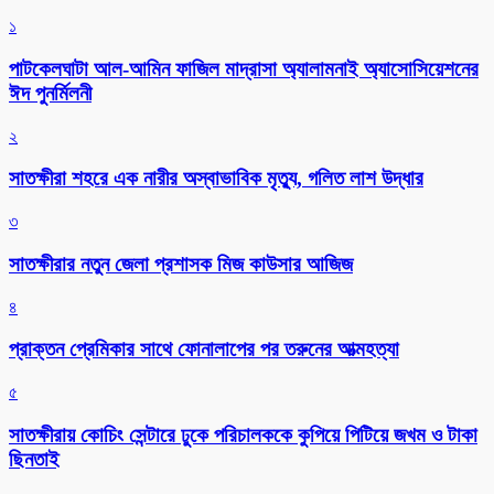
১
পাটকেলঘাটা আল-আমিন ফাজিল মাদ্রাসা অ্যালামনাই অ্যাসোসিয়েশনের
ঈদ পুনর্মিলনী
২
সাতক্ষীরা শহরে এক নারীর অস্বাভাবিক মৃত্যু, গলিত লাশ উদ্ধার
৩
সাতক্ষীরার নতুন জেলা প্রশাসক মিজ কাউসার আজিজ
৪
প্রাক্তন প্রেমিকার সাথে ফোনালাপের পর তরুনের আত্মহত্যা
৫
সাতক্ষীরায় কোচিং সেন্টারে ঢুকে পরিচালককে কুপিয়ে পিটিয়ে জখম ও টাকা
ছিনতাই