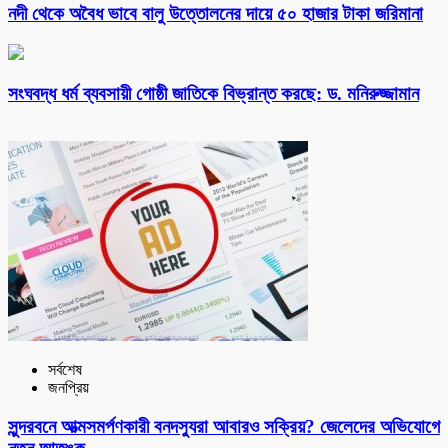
নদী থেকে অবৈধ ভাবে বালু উত্তোলনের দায়ে ৫০ হাজার টাকা জরিমানা
সংঘবদ্ধ ধর্ম ব্যবসায়ী গোষ্ঠী জাতিকে বিভ্রান্ত করছে: ড. মনিরুজ্জামান
সর্বশেষ
জনপ্রিয়
সুন্দরবনে আত্মসমর্পণকারী বনদস্যুরা আবারও সক্রিয়? জেলেদের অভিযোগে