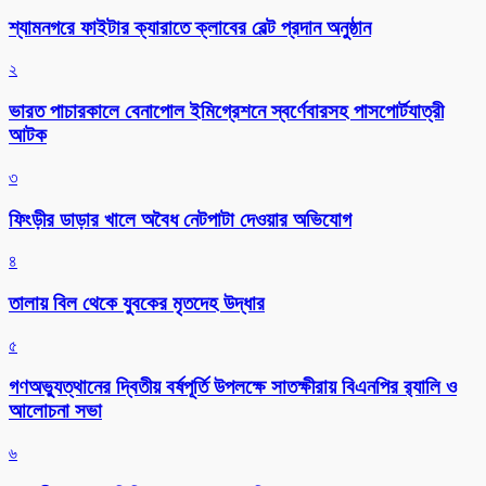
শ্যামনগরে ফাইটার ক্যারাতে ক্লাবের বেল্ট প্রদান অনুষ্ঠান
২
ভারত পাচারকালে বেনাপোল ইমিগ্রেশনে স্বর্ণেবারসহ পাসপোর্টযাত্রী
আটক
৩
ফিংড়ীর ডাড়ার খালে অবৈধ নেটপাটা দেওয়ার অভিযোগ
৪
তালায় বিল থেকে যুবকের মৃতদেহ উদ্ধার
৫
গণঅভ্যুত্থানের দ্বিতীয় বর্ষপূর্তি উপলক্ষে সাতক্ষীরায় বিএনপির র‌্যালি ও
আলোচনা সভা
৬