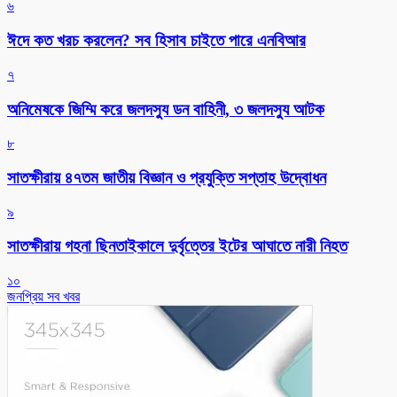
৬
ঈদে কত খরচ করলেন? সব হিসাব চাইতে পারে এনবিআর
৭
অনিমেষকে জিম্মি করে জলদস্যু ডন বাহিনী, ৩ জলদস্যু আটক
৮
সাতক্ষীরায় ৪৭তম জাতীয় বিজ্ঞান ও প্রযুক্তি সপ্তাহ উদ্বোধন
৯
সাতক্ষীরায় গহনা ছিনতাইকালে দুর্বৃত্তের ইটের আঘাতে নারী নিহত
১০
জনপ্রিয় সব খবর