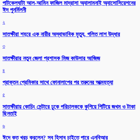
পাটকেলঘাটা আল-আমিন ফাজিল মাদ্রাসা অ্যালামনাই অ্যাসোসিয়েশনের
ঈদ পুনর্মিলনী
২
সাতক্ষীরা শহরে এক নারীর অস্বাভাবিক মৃত্যু, গলিত লাশ উদ্ধার
৩
সাতক্ষীরার নতুন জেলা প্রশাসক মিজ কাউসার আজিজ
৪
প্রাক্তন প্রেমিকার সাথে ফোনালাপের পর তরুনের আত্মহত্যা
৫
সাতক্ষীরায় কোচিং সেন্টারে ঢুকে পরিচালককে কুপিয়ে পিটিয়ে জখম ও টাকা
ছিনতাই
৬
ঈদে কত খরচ করলেন? সব হিসাব চাইতে পারে এনবিআর