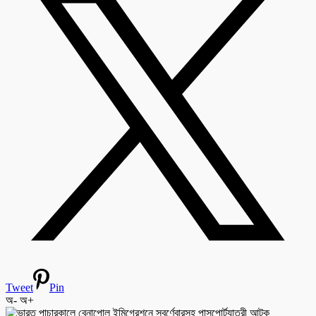
Tweet
Pin
অ-
অ+