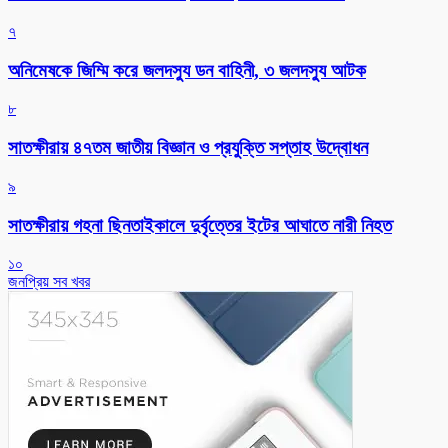
৭
অনিমেষকে জিম্মি করে জলদস্যু ডন বাহিনী, ৩ জলদস্যু আটক
৮
সাতক্ষীরায় ৪৭তম জাতীয় বিজ্ঞান ও প্রযুক্তি সপ্তাহ উদ্বোধন
৯
সাতক্ষীরায় গহনা ছিনতাইকালে দুর্বৃত্তের ইটের আঘাতে নারী নিহত
১০
জনপ্রিয় সব খবর