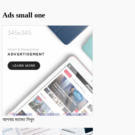
Ads small one
আপনার মতামত লিখুন