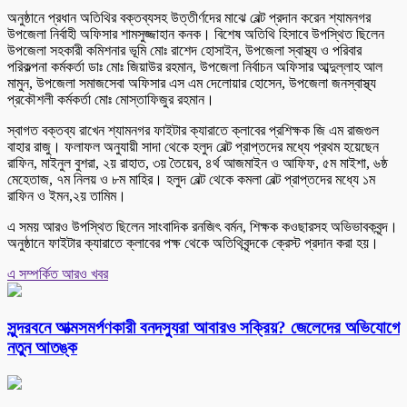
অনুষ্ঠানে প্রধান অতিথির বক্তব্যসহ উত্তীর্ণদের মাঝে বেল্ট প্রদান করেন শ্যামনগর
উপজেলা নির্বাহী অফিসার শামসুজ্জাহান কনক। বিশেষ অতিথি হিসাবে উপস্থিত ছিলেন
উপজেলা সহকারী কমিশনার ভূমি মোঃ রাশেদ হোসাইন, উপজেলা স্বাস্থ্য ও পরিবার
পরিকল্পনা কর্মকর্তা ডাঃ মোঃ জিয়াউর রহমান, উপজেলা নির্বাচন অফিসার আব্দুল্লাহ আল
মামুন, উপজেলা সমাজসেবা অফিসার এস এম দেলোয়ার হোসেন, উপজেলা জনস্বাস্থ্য
প্রকৌশলী কর্মকর্তা মোঃ মোস্তাফিজুর রহমান।
স্বাগত বক্তব্য রাখেন শ্যামনগর ফাইটার ক্যারাতে ক্লাবের প্রশিক্ষক জি এম রাজগুল
বাহার রাজু। ফলাফল অনুযায়ী সাদা থেকে হলুদ বেল্ট প্রাপ্তদের মধ্যে প্রথম হয়েছেন
রাফিন, মাইনুল বুশরা, ২য় রাহাত, ৩য় তৈয়েব, ৪র্থ আজমাইন ও আফিফ, ৫ম মাইশা, ৬ষ্ঠ
মেহেতাজ, ৭ম নিলয় ও ৮ম মাহির। হলুদ বেল্ট থেকে কমলা বেল্ট প্রাপ্তদের মধ্যে ১ম
রাফিন ও ইমন,২য় তামিম।
এ সময় আরও উপস্থিত ছিলেন সাংবাদিক রনজিৎ বর্মন, শিক্ষক কওছারসহ অভিভাবকবৃন্দ।
অনুষ্ঠানে ফাইটার ক্যারাতে ক্লাবের পক্ষ থেকে অতিথিবৃন্দকে ক্রেস্ট প্রদান করা হয়।
এ সম্পর্কিত আরও খবর
সুন্দরবনে আত্মসমর্পণকারী বনদস্যুরা আবারও সক্রিয়? জেলেদের অভিযোগে
নতুন আতঙ্ক