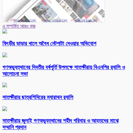
এ সম্পর্কিত আরও খবর
ফিংড়ীর ডাড়ার খালে অবৈধ নেটপাটা দেওয়ার অভিযোগ
গণঅভ্যুত্থানের দ্বিতীয় বর্ষপূর্তি উপলক্ষে সাতক্ষীরায় বিএনপির র‌্যালি ও
আলোচনা সভা
সাতক্ষীরায় ছাত্রশিবিরের ম্যারাথন র‌্যালি
সাতক্ষীরায় জুলাই গণঅভ্যুত্থানের শহীদ পরিবার ও আহতদের মাঝে
সম্মানি প্রদান