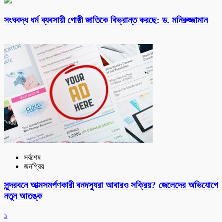
সংঘবদ্ধ ধর্ম ব্যবসায়ী গোষ্ঠী জাতিকে বিভ্রান্ত করছে: ড. মনিরুজ্জামান
সর্বশেষ
জনপ্রিয়
সুন্দরবনে আত্মসমর্পণকারী বনদস্যুরা আবারও সক্রিয়? জেলেদের অভিযোগে
নতুন আতঙ্ক
১