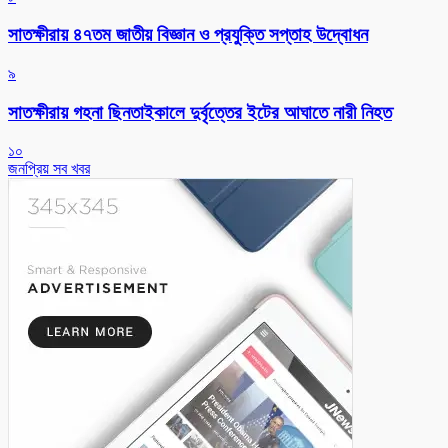
সাতক্ষীরায় ৪৭তম জাতীয় বিজ্ঞান ও প্রযুক্তি সপ্তাহ উদ্বোধন
৯
সাতক্ষীরায় গহনা ছিনতাইকালে দুর্বৃত্তের ইটের আঘাতে নারী নিহত
১০
জনপ্রিয় সব খবর