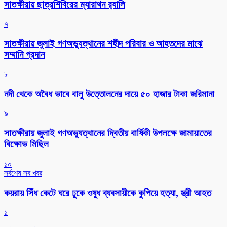
সাতক্ষীরায় ছাত্রশিবিরের ম্যারাথন র‌্যালি
৭
সাতক্ষীরায় জুলাই গণঅভ্যুত্থানের শহীদ পরিবার ও আহতদের মাঝে
সম্মানি প্রদান
৮
নদী থেকে অবৈধ ভাবে বালু উত্তোলনের দায়ে ৫০ হাজার টাকা জরিমানা
৯
সাতক্ষীরায় জুলাই গণঅভ্যুত্থানের দ্বিতীয় বার্ষিকী উপলক্ষে জামায়াতের
বিক্ষোভ মিছিল
১০
সর্বশেষ সব খবর
কয়রায় সিঁধ কেটে ঘরে ঢুকে ওষুধ ব্যবসায়ীকে কুপিয়ে হত্যা, স্ত্রী আহত
১