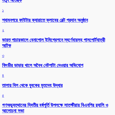
নতুন আতঙ্ক
১
শ্যামনগরে ফাইটার ক্যারাতে ক্লাবের বেল্ট প্রদান অনুষ্ঠান
২
ভারত পাচারকালে বেনাপোল ইমিগ্রেশনে স্বর্ণেবারসহ পাসপোর্টযাত্রী
আটক
৩
ফিংড়ীর ডাড়ার খালে অবৈধ নেটপাটা দেওয়ার অভিযোগ
৪
তালায় বিল থেকে যুবকের মৃতদেহ উদ্ধার
৫
গণঅভ্যুত্থানের দ্বিতীয় বর্ষপূর্তি উপলক্ষে সাতক্ষীরায় বিএনপির র‌্যালি ও
আলোচনা সভা