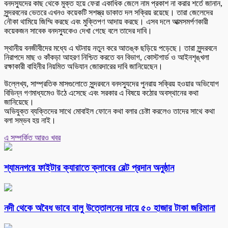
বনদস্যুদের কাছ থেকে মুক্ত হয়ে ফেরা একাধিক জেলে নাম প্রকাশ না করার শর্তে জানান,
সুন্দরবনের ভেতরে এখনও কয়েকটি সশস্ত্র ডাকাত দল সক্রিয় রয়েছে। তারা জেলেদের
নৌকা থামিয়ে জিম্মি করছে এবং মুক্তিপণ আদায় করছে। এসব দলে আত্মসমর্পণকারী
কয়েকজন সাবেক বনদস্যুকেও দেখা গেছে বলে তাদের দাবি।
স্থানীয় বনজীবীদের মধ্যে এ ঘটনায় নতুন করে আতঙ্ক ছড়িয়ে পড়েছে। তারা সুন্দরবনে
নিরাপদে মাছ ও কাঁকড়া আহরণ নিশ্চিত করতে বন বিভাগ, কোস্টগার্ড ও আইনশৃঙ্খলা
রক্ষাকারী বাহিনীর নিয়মিত অভিযান জোরদারের দাবি জানিয়েছেন।
উল্লেখ্য, সাম্প্রতিক মাসগুলোতে সুন্দরবনে বনদস্যুদের পুনরায় সক্রিয় হওয়ার অভিযোগ
বিভিন্ন গণমাধ্যমেও উঠে এসেছে এবং সরকার এ বিষয়ে কঠোর অবস্থানের কথা
জানিয়েছে।
অভিযুক্ত ব্যক্তিদের সাথে মোবাইল ফোনে কথা বলার চেষ্টা করলেও তাদের সাথে কথা
বলা সম্ভব হয় নাই।
এ সম্পর্কিত আরও খবর
শ্যামনগরে ফাইটার ক্যারাতে ক্লাবের বেল্ট প্রদান অনুষ্ঠান
নদী থেকে অবৈধ ভাবে বালু উত্তোলনের দায়ে ৫০ হাজার টাকা জরিমানা