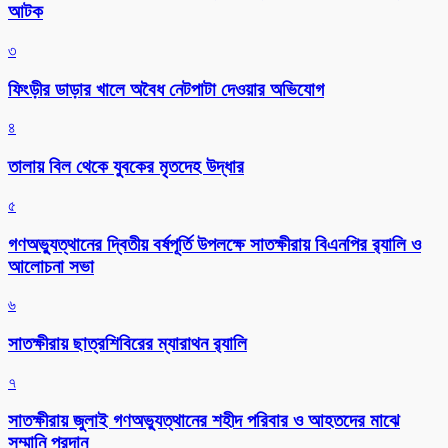
আটক
৩
ফিংড়ীর ডাড়ার খালে অবৈধ নেটপাটা দেওয়ার অভিযোগ
৪
তালায় বিল থেকে যুবকের মৃতদেহ উদ্ধার
৫
গণঅভ্যুত্থানের দ্বিতীয় বর্ষপূর্তি উপলক্ষে সাতক্ষীরায় বিএনপির র‌্যালি ও
আলোচনা সভা
৬
সাতক্ষীরায় ছাত্রশিবিরের ম্যারাথন র‌্যালি
৭
সাতক্ষীরায় জুলাই গণঅভ্যুত্থানের শহীদ পরিবার ও আহতদের মাঝে
সম্মানি প্রদান