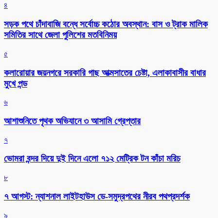
৪
সড়ক পথে চাঁদাবাজি বন্ধে সর্বোচ্চ কঠোর অবস্থান: বাস ও ট্রাক মালিক
সমিতির সাথে জেলা পুলিশের মতবিনিময়
৫
কলারোয়ার জয়নগরে সরকারি গাছ আত্মসাতের চেষ্টা, এলাকাবাসীর বাধার
মুখে পন্ড
৬
আশাশুনিতে পৃথক অভিযানে ৩ আসামি গ্রেপ্তার
৭
ভোমরা বন্দর দিয়ে দুই দিনে এলো ৭১২ মেট্রিক টন কাঁচা মরিচ
৮
৭ আগস্ট: ন্যাশনাল লাইটহাউস ডে-সমুদ্রপথের নীরব পথপ্রদর্শক
৯