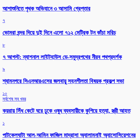
আশাশুনিতে পৃথক অভিযানে ৩ আসামি গ্রেপ্তার
৭
ভোমরা বন্দর দিয়ে দুই দিনে এলো ৭১২ মেট্রিক টন কাঁচা মরিচ
৮
৭ আগস্ট: ন্যাশনাল লাইটহাউস ডে-সমুদ্রপথের নীরব পথপ্রদর্শক
৯
শ্যামনগরে সিএনআরএসের জলবায়ু সহনশীলতা বিষয়ক প্রকল্প সভা
১০
সর্বশেষ সব খবর
কয়রায় সিঁধ কেটে ঘরে ঢুকে ওষুধ ব্যবসায়ীকে কুপিয়ে হত্যা, স্ত্রী আহত
১
পাটকেলঘাটা আল-আমিন ফাজিল মাদ্রাসা অ্যালামনাই অ্যাসোসিয়েশনের