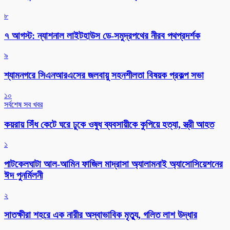
৮
৭ আগস্ট: ন্যাশনাল লাইটহাউস ডে-সমুদ্রপথের নীরব পথপ্রদর্শক
৯
শ্যামনগরে সিএনআরএসের জলবায়ু সহনশীলতা বিষয়ক প্রকল্প সভা
১০
সর্বশেষ সব খবর
কয়রায় সিঁধ কেটে ঘরে ঢুকে ওষুধ ব্যবসায়ীকে কুপিয়ে হত্যা, স্ত্রী আহত
১
পাটকেলঘাটা আল-আমিন ফাজিল মাদ্রাসা অ্যালামনাই অ্যাসোসিয়েশনের
ঈদ পুনর্মিলনী
২
সাতক্ষীরা শহরে এক নারীর অস্বাভাবিক মৃত্যু, গলিত লাশ উদ্ধার