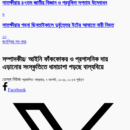
সাতক্ষীরায় ৪৭তম জাতীয় বিজ্ঞান ও প্রযুক্তি সপ্তাহ উদ্বোধন
৯
সাতক্ষীরায় গহনা ছিনতাইকালে দুর্বৃত্তের ইটের আঘাতে নারী নিহত
১০
জনপ্রিয় সব খবর
সম্পাদকীয়/ আইনি ফাঁকফোকর ও প্রশাসনিক দায়
এড়ানোর সংস্কৃতিতে ধামাচাপা পড়ছে বাল্যবিয়ে
ডেস্ক নিউজ
প্রকাশিত: শুক্রবার, ৭ আগস্ট, ২০২৬, ১২:৫৪ পূর্বাহ্ণ
Facebook