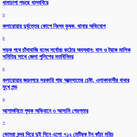
ধামাচাপা পড়ছে বাল্যবিয়ে
৩
কলারোয়ায় দুর্বৃত্তের কোপে নিঃস্ব কৃষক, থানায় অভিযোগ
৪
সড়ক পথে চাঁদাবাজি বন্ধে সর্বোচ্চ কঠোর অবস্থান: বাস ও ট্রাক মালিক
সমিতির সাথে জেলা পুলিশের মতবিনিময়
৫
কলারোয়ার জয়নগরে সরকারি গাছ আত্মসাতের চেষ্টা, এলাকাবাসীর বাধার
মুখে পন্ড
৬
আশাশুনিতে পৃথক অভিযানে ৩ আসামি গ্রেপ্তার
৭
ভোমরা বন্দর দিয়ে দুই দিনে এলো ৭১২ মেট্রিক টন কাঁচা মরিচ