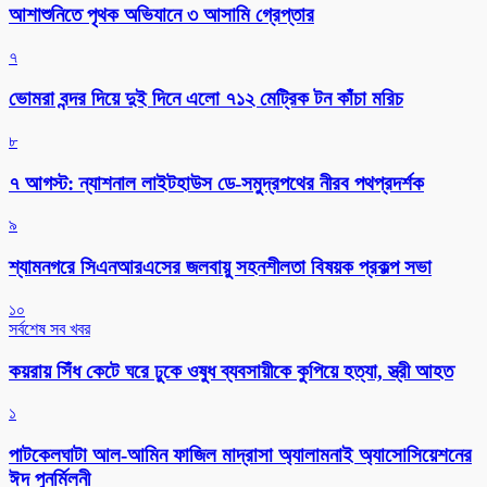
আশাশুনিতে পৃথক অভিযানে ৩ আসামি গ্রেপ্তার
৭
ভোমরা বন্দর দিয়ে দুই দিনে এলো ৭১২ মেট্রিক টন কাঁচা মরিচ
৮
৭ আগস্ট: ন্যাশনাল লাইটহাউস ডে-সমুদ্রপথের নীরব পথপ্রদর্শক
৯
শ্যামনগরে সিএনআরএসের জলবায়ু সহনশীলতা বিষয়ক প্রকল্প সভা
১০
সর্বশেষ সব খবর
কয়রায় সিঁধ কেটে ঘরে ঢুকে ওষুধ ব্যবসায়ীকে কুপিয়ে হত্যা, স্ত্রী আহত
১
পাটকেলঘাটা আল-আমিন ফাজিল মাদ্রাসা অ্যালামনাই অ্যাসোসিয়েশনের
ঈদ পুনর্মিলনী