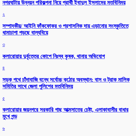
নগরঘাটায় উন্নয়ন পরিকল্পনা নিয়ে প্রার্থী ইবাদুল ইসলামের মতবিনিময়
২
সম্পাদকীয়/ আইনি ফাঁকফোকর ও প্রশাসনিক দায় এড়ানোর সংস্কৃতিতে
ধামাচাপা পড়ছে বাল্যবিয়ে
৩
কলারোয়ায় দুর্বৃত্তের কোপে নিঃস্ব কৃষক, থানায় অভিযোগ
৪
সড়ক পথে চাঁদাবাজি বন্ধে সর্বোচ্চ কঠোর অবস্থান: বাস ও ট্রাক মালিক
সমিতির সাথে জেলা পুলিশের মতবিনিময়
৫
কলারোয়ার জয়নগরে সরকারি গাছ আত্মসাতের চেষ্টা, এলাকাবাসীর বাধার
মুখে পন্ড
৬