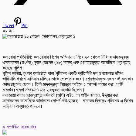
Tweet
Pin
অ-
অ+
কলারোয়া প্রতিনিধি: কলারোয়ায় বিশেষ অভিযান চালিয়ে ২০ বোতল নিষিদ্ধ মাদকদ্রব্য
এসকাফসহ (ঊংশঁভ) সুজন হোসেন (২৮) নামের এক এজাহারভুক্ত আসামিকে গ্রেপ্তার
করেছে পুলিশ।
পুলিশ জানায়, বুধবার কলারোয়া থানা-পুলিশের একটি প্রতিনিধি দল উপজেলার দক্ষিণ
ভাদিয়ালি গ্রামে অভিযান চালিয়ে তাকে গ্রেপ্তার করে। গ্রেপ্তারকৃত সুজন ওই এলাকার
মোমরেজুলের ছেলে। তিনি মাদকদ্রব্য নিয়ন্ত্রণ আইনে ৫ আগস্ট দায়ের করা একটি
মামলার (মামলা নম্বর-৮) এজাহারভুক্ত আসামি ছিলেন।
কলারোয়া থানার ভারপ্রাপ্ত কর্মকর্তা (ওসি) এইচ এম শাহীন জানান, উদ্ধার করা
আলামতসহ আসামিকে আদালতে সোপর্দ করা হয়েছে। মাদকের বিরুদ্ধে পুলিশের এ বিশেষ
অভিযান অব্যাহত থাকবে।
এ সম্পর্কিত আরও খবর