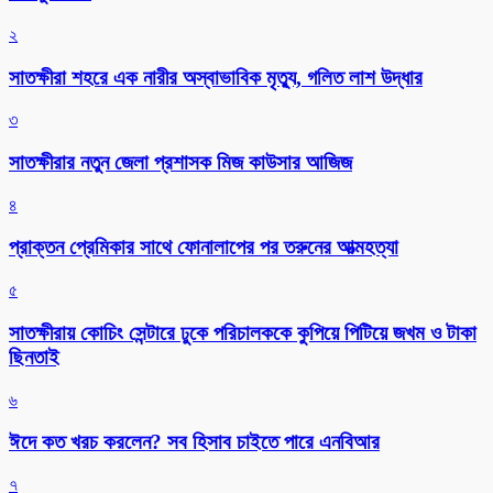
২
সাতক্ষীরা শহরে এক নারীর অস্বাভাবিক মৃত্যু, গলিত লাশ উদ্ধার
৩
সাতক্ষীরার নতুন জেলা প্রশাসক মিজ কাউসার আজিজ
৪
প্রাক্তন প্রেমিকার সাথে ফোনালাপের পর তরুনের আত্মহত্যা
৫
সাতক্ষীরায় কোচিং সেন্টারে ঢুকে পরিচালককে কুপিয়ে পিটিয়ে জখম ও টাকা
ছিনতাই
৬
ঈদে কত খরচ করলেন? সব হিসাব চাইতে পারে এনবিআর
৭