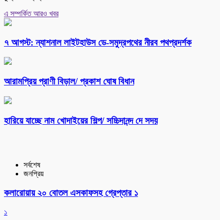
এ সম্পর্কিত আরও খবর
৭ আগস্ট: ন্যাশনাল লাইটহাউস ডে-সমুদ্রপথের নীরব পথপ্রদর্শক
আরামপ্রিয় প্রাণী বিড়াল/ প্রকাশ ঘোষ বিধান
হারিয়ে যাচ্ছে নাম খোদাইয়ের শিল্প/ সচ্চিদানন্দ দে সদয়
সর্বশেষ
জনপ্রিয়
কলারোয়ায় ২০ বোতল এসকাফসহ গ্রেপ্তার ১
১