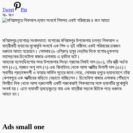
Tweet
Pin
অ-
অ+
মণিরামপুর (যশোর) সংবাদদাতা: যশোরের মণিরামপুর উপজেলায় চলন্ত পিকআপ ও
যাত্রীবাহী ভ্যানের মুখোমুখি সংঘর্ষে এক শিশু ও দুই নারীসহ একই পরিবারের চারজন
গুরুতর আহত হয়েছেন। সোমবার (৬ এপ্রিল) দুপুর দেড়টার দিকে যশোর-চুকনগর
মহাসড়কের চিনেটোলা বাজার এলাকায় এ দুর্ঘটনা ঘটে।
আহতরা হলেনÑযশোর সদর উপজেলার সিংড়া গ্রামের নিমাই দাস (৬০), তাঁর স্ত্রী অর্চনা
দাস (৫০), স্বজন অপু দাস (৭) এবং ঝিনাইদহ থেকে আসা আত্মীয় দিপালী দাস (৫৫)।
স্থানীয় প্রত্যক্ষদর্শী ও ফায়ার সার্ভিস সূত্রে জানা গেছে, সোমবার দুপুরে ভ্যানযোগে তাঁরা
কেশবপুরে এক আত্মীয়ের বাড়িতে বেড়াতে যাচ্ছিলেন। চিনেটোলা বাজার এলাকায় পৌঁছালে
বিপরীত দিক থেকে আসা দ্রুতগামী একটি গরুবোঝাই পিকআপের সঙ্গে ভ্যানটির মুখোমুখি
সংঘর্ষ হয়। এতে ভ্যানটি দুমড়েমুচড়ে যায় এবং যাত্রীরা সড়কে ছিটকে পড়ে গুরুতর
আহত হন।
Ads small one