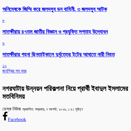
অনিমেষকে জিম্মি করে জলদস্যু ডন বাহিনী, ৩ জলদস্যু আটক
৮
সাতক্ষীরায় ৪৭তম জাতীয় বিজ্ঞান ও প্রযুক্তি সপ্তাহ উদ্বোধন
৯
সাতক্ষীরায় গহনা ছিনতাইকালে দুর্বৃত্তের ইটের আঘাতে নারী নিহত
১০
জনপ্রিয় সব খবর
নগরঘাটায় উন্নয়ন পরিকল্পনা নিয়ে প্রার্থী ইবাদুল ইসলামের
মতবিনিময়
ডেস্ক নিউজ
প্রকাশিত: শুক্রবার, ৭ আগস্ট, ২০২৬, ১:৫১ পূর্বাহ্ণ
Facebook