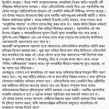
উন্মেচিত করেছে। উভয় পক্ষই অপ্রাপ্তবয়স্ক; বাল্যবিবাহ নিরোধ আইন অনুযায়ী এটি
পরিষ্কার শাস্তিযোগ্য অপরাধ। অথচ এফিডেভিটের দোহাই দিয়ে এবং প্রশাসনিক দায়
ঠেলার অদ্ভুত প্রতিযোগিতার মাধ্যমে এই বেআইনি কর্মকা-টি নির্বিঘেœ সম্পন্ন হয়েছে।
এই ঘটনায় সবচেয়ে উদ্বেগের বিষয় হলো স্থানীয় আইনশৃঙ্খলা রক্ষাকারী বাহিনী ও মহিলা
বিষয়ক কার্যালয়ের ভূমিকা। থানার কর্মকর্তা ইনচার্জ (ওসি) বলছেন, অন্য দপ্তর থেকে
‘আনুষ্ঠানিক সাহায্য’ না চাইলে তাদের কিছু করার থাকে না। আবার মহিলা বিষয়ক কর্মকর্তা
কেবল ‘খবর পাঠানো’র মধ্যেই নিজ দায়িত্ব সীমাবদ্ধ রাখছেন। প্রশাসনিক এই লাল
ফিতার দৌরাত্ম্য ও সমন্বয়হীনতার সুযোগ নিয়েই মূলত অপরাধীরা পার পেয়ে যাচ্ছে।
পুলিশের এমন নিষ্ক্রিয়তা এবং এক দপ্তর থেকে অন্য দপ্তরে দায় চাপানোর মানসিকতা
কোনোভাবেই গ্রহণযোগ্য হতে পারে না।
আরেকটি আশঙ্কাজনক প্রবণতা হলো আদালতের এফিডেভিটকে বাল্যবিয়ে আইনি করার
হাতিয়ার হিসেবে ব্যবহার করা। ভুয়া বয়স দেখিয়ে কিংবা জাল নথির ভিত্তিতে এফিডেভিট
করে বাল্যবিয়ে বৈধ করার এই নোংরা কৌশল বন্ধে উচ্চ আদালতের স্পষ্ট নির্দেশনা থাকা
সত্ত্বেও তা কার্যকর হচ্ছে না। উপরন্তু, বিয়ে না দেওয়ার জন্য আগে থেকে নেওয়া
‘লিখিত অঙ্গীকারনামা’ অমান্য করেও মূল অপরাধীরা কীভাবে প্রকাশ্যে ঘুরে বেড়াচ্ছে, তা
বড় প্রশ্ন হয়ে দাঁড়িয়েছে।
জেলাজুড়ে গোপনে চলা বাল্যবিয়ের এই প্রথা বন্ধে অবিলম্বে জিরো টলারেন্স নীতি গ্রহণ
করতে হবে। শুধু খবর পাঠিয়ে দায়িত্ব শেষ না করে মহিলা বিষয়ক দপ্তর ও থানা পুলিশকে
যৌথভাবে সমন্বিত অভিযান চালাতে হবে। এফিডেভিটের নামে বেআইনি বিয়ে রেজিস্ট্রি
করা কাজীদের আইনের আওতায় আনতে হবে এবং বিয়েতে সম্পৃক্ত উভয় পক্ষের
অভিভাবকদের বিরুদ্ধে দৃষ্টান্তমূলক আইনি ব্যবস্থা নেওয়া জরুরি। স্থানীয় প্রশাসনিক
তদারকি জোরদার না হলে এ ধরনের অপরাধ প্রতিরোধ করা কখনোই সম্ভব হবে না।
এই ঘটনার যথাযথ তদন্ত সাপেক্ষে দোষীদের বিরুদ্ধে দ্রুত আইনি ব্যবস্থা নিয়ে সরকার
কি দৃষ্টান্ত স্থাপন করবে, নাকি আমলাতান্ত্রিক জটিলতার অজুহাতে বাল্যবিয়ের এই
কুপ্রথাকে প্রশ্রয় দিয়েই যাবে?