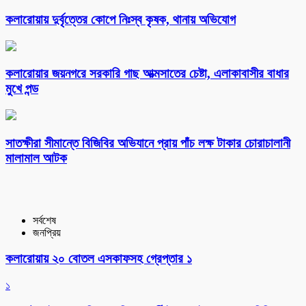
কলারোয়ায় দুর্বৃত্তের কোপে নিঃস্ব কৃষক, থানায় অভিযোগ
কলারোয়ার জয়নগরে সরকারি গাছ আত্মসাতের চেষ্টা, এলাকাবাসীর বাধার
মুখে পন্ড
সাতক্ষীরা সীমান্তে বিজিবির অভিযানে প্রায় পাঁচ লক্ষ টাকার চোরাচালানী
মালামাল আটক
সর্বশেষ
জনপ্রিয়
কলারোয়ায় ২০ বোতল এসকাফসহ গ্রেপ্তার ১
১