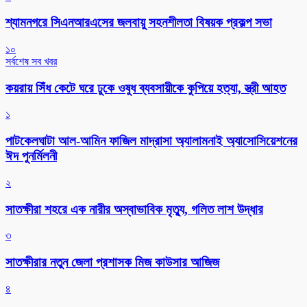
শ্যামনগরে সিএনআরএসের জলবায়ু সহনশীলতা বিষয়ক প্রকল্প সভা
১০
সর্বশেষ সব খবর
কয়রায় সিঁধ কেটে ঘরে ঢুকে ওষুধ ব্যবসায়ীকে কুপিয়ে হত্যা, স্ত্রী আহত
১
পাটকেলঘাটা আল-আমিন ফাজিল মাদ্রাসা অ্যালামনাই অ্যাসোসিয়েশনের
ঈদ পুনর্মিলনী
২
সাতক্ষীরা শহরে এক নারীর অস্বাভাবিক মৃত্যু, গলিত লাশ উদ্ধার
৩
সাতক্ষীরার নতুন জেলা প্রশাসক মিজ কাউসার আজিজ
৪