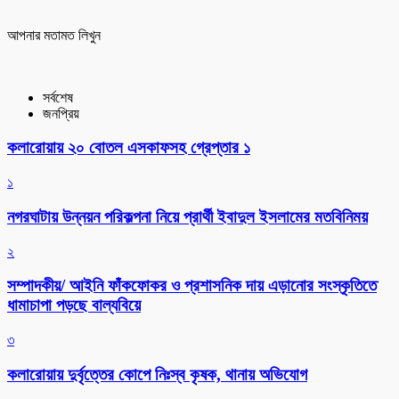
আপনার মতামত লিখুন
সর্বশেষ
জনপ্রিয়
কলারোয়ায় ২০ বোতল এসকাফসহ গ্রেপ্তার ১
১
নগরঘাটায় উন্নয়ন পরিকল্পনা নিয়ে প্রার্থী ইবাদুল ইসলামের মতবিনিময়
২
সম্পাদকীয়/ আইনি ফাঁকফোকর ও প্রশাসনিক দায় এড়ানোর সংস্কৃতিতে
ধামাচাপা পড়ছে বাল্যবিয়ে
৩
কলারোয়ায় দুর্বৃত্তের কোপে নিঃস্ব কৃষক, থানায় অভিযোগ