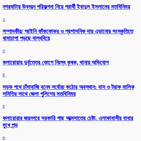
নগরঘাটায় উন্নয়ন পরিকল্পনা নিয়ে প্রার্থী ইবাদুল ইসলামের মতবিনিময়
২
সম্পাদকীয়/ আইনি ফাঁকফোকর ও প্রশাসনিক দায় এড়ানোর সংস্কৃতিতে
ধামাচাপা পড়ছে বাল্যবিয়ে
৩
কলারোয়ায় দুর্বৃত্তের কোপে নিঃস্ব কৃষক, থানায় অভিযোগ
৪
সড়ক পথে চাঁদাবাজি বন্ধে সর্বোচ্চ কঠোর অবস্থান: বাস ও ট্রাক মালিক
সমিতির সাথে জেলা পুলিশের মতবিনিময়
৫
কলারোয়ার জয়নগরে সরকারি গাছ আত্মসাতের চেষ্টা, এলাকাবাসীর বাধার
মুখে পন্ড
৬