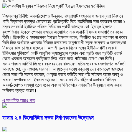
অ-
অ+
নিজস্ব প্রতিনিধি: অবকাঠামোগত উন্নয়ন, রাস্তাঘাট সংস্কার ও জলাবদ্ধতা নিরসনে
পানি নিষ্কাশন ব্যবস্থা জোরদারের প্রতিশ্রুতি দিয়ে মতবিনিময় সভা করেছেন তালার ২
নম্বর নগরঘাটা ইউনিয়ন পরিষদ নির্বাচনের প্রার্থী আলহাজ মো. ইবাদুল ইসলাম।
বৃহস্পতিবার বিকেলে পোড়ার বাজারে আয়োজিত এক জনাকীর্ণ সভায় সভাপতিত্ব করেন
তিনি। শিল্পপতি ও সমাজসেবক ইবাদুল ইসলাম বলেন, নির্বাচিত হওয়ার অপেক্ষা না করেই
তিনি নিজ অর্থায়নে এলাকার বিভিন্ন চলাচলের অনুপযোগী সড়ক সংস্কার ও জলাবদ্ধতা
নিরসনে কাজ চালিয়ে যাচ্ছেন। আগামী দু-এক দিনের মধ্যে ইউনিয়নবাসীর জরুরি
চিকিৎসার সুবিধার্থে একটি আধুনিক অ্যাম্বুলেন্স প্রদান এবং প্রতি বছর প্রতিটি ওয়ার্ড
থেকে একজন অসচ্ছল ব্যক্তিকে নিজ খরচে হজে পাঠানোর ঘোষণা দেন তিনি।
সভায় প্রধান অতিথি হিসেবে বক্তব্য দেন বাংলাদেশ সচিবালয়ের অবসরপ্রাপ্ত কর্মকর্তা
আলহাজ মো. নুর নওয়াজ সরদার। অন্যান্যের মধ্যে বক্তব্য দেন বাংলাদেশ জাসদের
জেলা সভাপতি সরদার কাজেম, পোড়ার বাজার কমিটির সভাপতি সাইদুল আলম বাবলু ও
সাধারণ সম্পাদক মো. ইকবাল হোসেন। সভায় স্থানীয় বাসিন্দারা এলাকার বিভিন্ন
অবকাঠামোগত সমস্যা তুলে ধরেন এবং সম্মিলিতভাবে নগরঘাটার উন্নয়নে কাজ করার
অঙ্গীকার ব্যক্ত করেন।
এ সম্পর্কিত আরও খবর
তালায় ২.৪ কিলোমিটার সড়ক নির্মাণকাজের উদ্বোধন