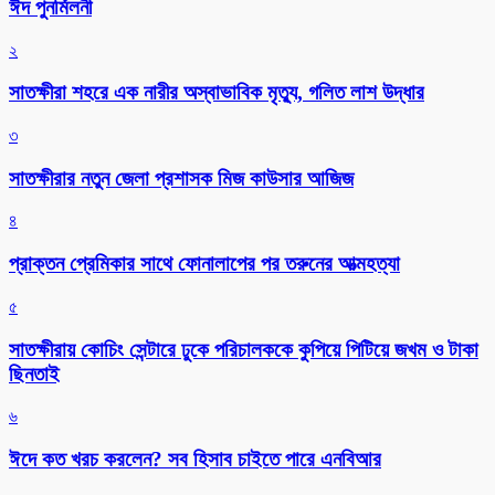
ঈদ পুনর্মিলনী
২
সাতক্ষীরা শহরে এক নারীর অস্বাভাবিক মৃত্যু, গলিত লাশ উদ্ধার
৩
সাতক্ষীরার নতুন জেলা প্রশাসক মিজ কাউসার আজিজ
৪
প্রাক্তন প্রেমিকার সাথে ফোনালাপের পর তরুনের আত্মহত্যা
৫
সাতক্ষীরায় কোচিং সেন্টারে ঢুকে পরিচালককে কুপিয়ে পিটিয়ে জখম ও টাকা
ছিনতাই
৬
ঈদে কত খরচ করলেন? সব হিসাব চাইতে পারে এনবিআর