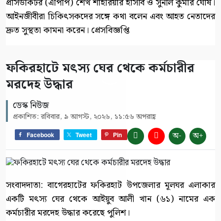
প্রসিউকিটর (এপিপি) শেখ শাহরিয়ার হাসীব ও সুনীল কুমার ঘোষ।
আইনজীবীরা চিকিৎসকদের সঙ্গে কথা বলেন এবং আহত নেতাদের
দ্রুত সুস্থতা কামনা করেন। প্রেসবিজ্ঞপ্তি
ফকিরহাটে মৎস্য ঘের থেকে কর্মচারীর
মরদেহ উদ্ধার
ডেস্ক নিউজ
প্রকাশিত: রবিবার, ৯ আগস্ট, ২০২৬, ১১:৫৬ অপরাহ্ণ
অ-
অ+
Facebook
Tweet
Pin
সংবাদদাতা: বাগেরহাটের ফকিরহাট উপজেলার মূলঘর এলাকার
একটি মৎস্য ঘের থেকে আইয়ুব আলী খান (৬১) নামের এক
কর্মচারীর মরদেহ উদ্ধার করেছে পুলিশ।