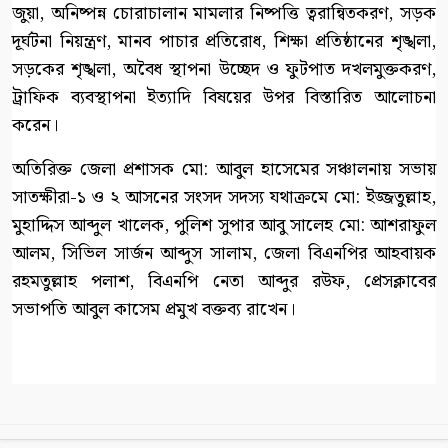
জুয়া, অনিষ্পন্ন চোরাচালান মামলার নিষ্পত্তি ত্বরান্বিতকরণ, সড়ক
দূর্ঘটনা নিয়ন্ত্রণ, মানব পাচার প্রতিরোধ, শিক্ষা প্রতিষ্ঠানের শৃঙ্খলা,
সড়কের শৃঙ্খলা, অবৈধ স্থাপনা উচ্ছেদ ও ফুটপাত দখলমুক্তকরণ,
ট্রাফিক ব্যবস্থাপনা ইত্যাদি বিষয়ের উপর বিস্তারিত আলোচনা
করেন।
অতিরিক্ত জেলা প্রশাসক মো: আবুল হাসেমের সঞ্চালনায় সভায়
সাতক্ষীরা-১ ও ২ আসনের সংসদ সদস্য যথাক্রমে মো: ইজ্জতুল্লাহ,
মুহাদ্দিস আব্দুল খালেক, পুলিশ সুপার আবু সালেহ মো: আশরাফুল
আলম, সিভিল সার্জন আব্দুস সালাম, জেলা বিএনপির আহবায়ক
রহমতুল্লাহ পলাশ, বিএনপি নেতা আব্দুর রউফ, প্রেসক্লাবের
সভাপতি আবুল কাসেম প্রমুখ বক্তব্য রাখেন।