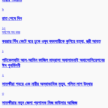
৯
রাত শেষে দিন
১০
সর্বশেষ সব খবর
কয়রায় সিঁধ কেটে ঘরে ঢুকে ওষুধ ব্যবসায়ীকে কুপিয়ে হত্যা, স্ত্রী আহত
১
পাটকেলঘাটা আল-আমিন ফাজিল মাদ্রাসা অ্যালামনাই অ্যাসোসিয়েশনের
ঈদ পুনর্মিলনী
২
সাতক্ষীরা শহরে এক নারীর অস্বাভাবিক মৃত্যু, গলিত লাশ উদ্ধার
৩
সাতক্ষীরার নতুন জেলা প্রশাসক মিজ কাউসার আজিজ