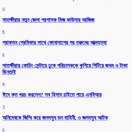
৩
সাতক্ষীরার নতুন জেলা প্রশাসক মিজ কাউসার আজিজ
৪
প্রাক্তন প্রেমিকার সাথে ফোনালাপের পর তরুনের আত্মহত্যা
৫
সাতক্ষীরায় কোচিং সেন্টারে ঢুকে পরিচালককে কুপিয়ে পিটিয়ে জখম ও টাকা
ছিনতাই
৬
ঈদে কত খরচ করলেন? সব হিসাব চাইতে পারে এনবিআর
৭
অনিমেষকে জিম্মি করে জলদস্যু ডন বাহিনী, ৩ জলদস্যু আটক
৮