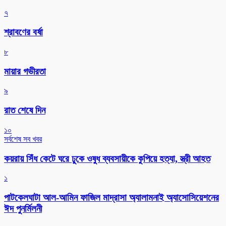
৭
শ্রাবণের বর্ষা
৮
মায়ার গভীরতা
৯
রাত শেষে দিন
১০
সর্বশেষ সব খবর
কয়রায় সিঁধ কেটে ঘরে ঢুকে ওষুধ ব্যবসায়ীকে কুপিয়ে হত্যা, স্ত্রী আহত
১
পাটকেলঘাটা আল-আমিন ফাজিল মাদ্রাসা অ্যালামনাই অ্যাসোসিয়েশনের
ঈদ পুনর্মিলনী