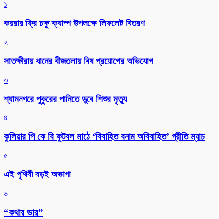
১
কয়রায় ফ্রি চক্ষু ক্যাম্প উপলক্ষে লিফলেট বিতরণ
২
সাতক্ষীরায় ধানের বীজতলায় বিষ প্রয়োগের অভিযোগ
৩
শ্যামনগরে পুকুরের পানিতে ডুবে শিশুর মৃত্যু
৪
কুলিয়ার পি কে বি ফুটবল মাঠে ‘বিবাহিত বনাম অবিবাহিত’ প্রীতি ম্যাচ
৫
এই পৃথিবী বড়ই অভাগা
৬
“কথার ভার”