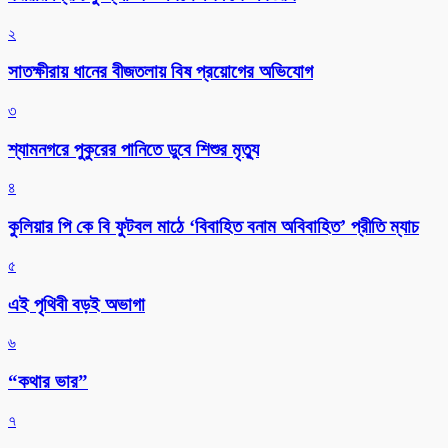
২
সাতক্ষীরায় ধানের বীজতলায় বিষ প্রয়োগের অভিযোগ
৩
শ্যামনগরে পুকুরের পানিতে ডুবে শিশুর মৃত্যু
৪
কুলিয়ার পি কে বি ফুটবল মাঠে ‘বিবাহিত বনাম অবিবাহিত’ প্রীতি ম্যাচ
৫
এই পৃথিবী বড়ই অভাগা
৬
“কথার ভার”
৭