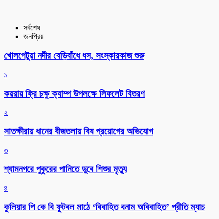
সর্বশেষ
জনপ্রিয়
খোলপেটুয়া নদীর বেড়িবাঁধে ধস, সংস্কারকাজ শুরু
১
কয়রায় ফ্রি চক্ষু ক্যাম্প উপলক্ষে লিফলেট বিতরণ
২
সাতক্ষীরায় ধানের বীজতলায় বিষ প্রয়োগের অভিযোগ
৩
শ্যামনগরে পুকুরের পানিতে ডুবে শিশুর মৃত্যু
৪
কুলিয়ার পি কে বি ফুটবল মাঠে ‘বিবাহিত বনাম অবিবাহিত’ প্রীতি ম্যাচ