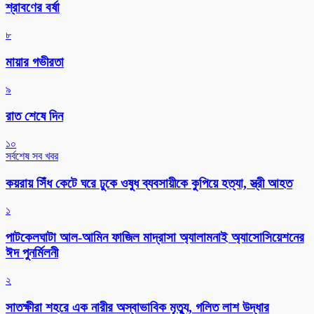
শ্রাবণের বর্ষা
৮
মায়ার গভীরতা
৯
রাত শেষে দিন
১০
সর্বশেষ সব খবর
কয়রায় সিঁধ কেটে ঘরে ঢুকে ওষুধ ব্যবসায়ীকে কুপিয়ে হত্যা, স্ত্রী আহত
১
পাটকেলঘাটা আল-আমিন ফাজিল মাদ্রাসা অ্যালামনাই অ্যাসোসিয়েশনের
ঈদ পুনর্মিলনী
২
সাতক্ষীরা শহরে এক নারীর অস্বাভাবিক মৃত্যু, গলিত লাশ উদ্ধার