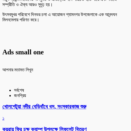
সম্প্রীতি ও ঐক্য আরও সুদৃঢ় হয়।
উৎসবমুখর পরিবেশে দিনভর চলা এ আয়োজন শ্যামনগর উপজেলাকে এক আনন্দঘন
মিলনমেলায় পরিণত করে।
Ads small one
আপনার মতামত লিখুন
সর্বশেষ
জনপ্রিয়
খোলপেটুয়া নদীর বেড়িবাঁধে ধস, সংস্কারকাজ শুরু
১
কয়রায় ফ্রি চক্ষু ক্যাম্প উপলক্ষে লিফলেট বিতরণ