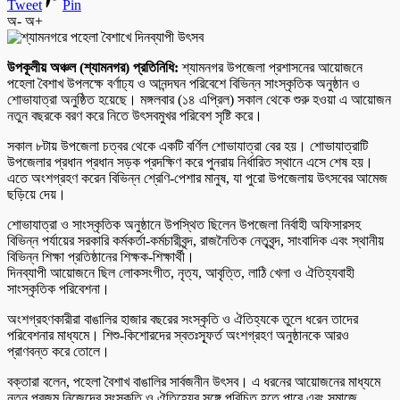
Tweet
Pin
অ-
অ+
উপকূলীয় অঞ্চল (শ্যামনগর) প্রতিনিধি:
শ্যামনগর উপজেলা প্রশাসনের আয়োজনে
পহেলা বৈশাখ উপলক্ষে বর্ণাঢ্য ও আনন্দঘন পরিবেশে বিভিন্ন সাংস্কৃতিক অনুষ্ঠান ও
শোভাযাত্রা অনুষ্ঠিত হয়েছে। মঙ্গলবার (১৪ এপ্রিল) সকাল থেকে শুরু হওয়া এ আয়োজন
নতুন বছরকে বরণ করে নিতে উৎসবমুখর পরিবেশ সৃষ্টি করে।
সকাল ৮টায় উপজেলা চত্বর থেকে একটি বর্ণিল শোভাযাত্রা বের হয়। শোভাযাত্রাটি
উপজেলার প্রধান প্রধান সড়ক প্রদক্ষিণ করে পুনরায় নির্ধারিত স্থানে এসে শেষ হয়।
এতে অংশগ্রহণ করেন বিভিন্ন শ্রেণি-পেশার মানুষ, যা পুরো উপজেলায় উৎসবের আমেজ
ছড়িয়ে দেয়।
শোভাযাত্রা ও সাংস্কৃতিক অনুষ্ঠানে উপস্থিত ছিলেন উপজেলা নির্বাহী অফিসারসহ
বিভিন্ন পর্যায়ের সরকারি কর্মকর্তা-কর্মচারীবৃন্দ, রাজনৈতিক নেতৃবৃন্দ, সাংবাদিক এবং স্থানীয়
বিভিন্ন শিক্ষা প্রতিষ্ঠানের শিক্ষক-শিক্ষার্থী।
দিনব্যাপী আয়োজনে ছিল লোকসংগীত, নৃত্য, আবৃত্তি, লাঠি খেলা ও ঐতিহ্যবাহী
সাংস্কৃতিক পরিবেশনা।
অংশগ্রহণকারীরা বাঙালির হাজার বছরের সংস্কৃতি ও ঐতিহ্যকে তুলে ধরেন তাদের
পরিবেশনার মাধ্যমে। শিশু-কিশোরদের স্বতঃস্ফূর্ত অংশগ্রহণ অনুষ্ঠানকে আরও
প্রাণবন্ত করে তোলে।
বক্তারা বলেন, পহেলা বৈশাখ বাঙালির সার্বজনীন উৎসব। এ ধরনের আয়োজনের মাধ্যমে
নতুন প্রজন্ম নিজেদের সংস্কৃতি ও ঐতিহ্যের সঙ্গে পরিচিত হতে পারে এবং সমাজে