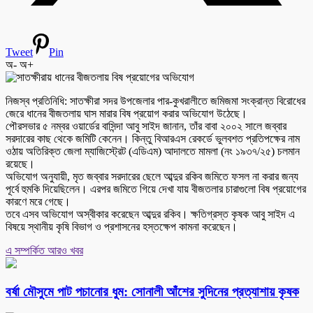
Tweet
Pin
অ-
অ+
নিজস্ব প্রতিনিধি: সাতক্ষীরা সদর উপজেলার পার-কুখরালীতে জমিজমা সংক্রান্ত বিরোধের
জেরে ধানের বীজতলায় ঘাস মারার বিষ প্রয়োগ করার অভিযোগ উঠেছে।
পৌরসভার ৫ নম্বর ওয়ার্ডের বাসিন্দা আবু সাইদ জানান, তাঁর বাবা ২০০২ সালে জব্বার
সরদারের কাছ থেকে জমিটি কেনেন। কিন্তু বিআরএস রেকর্ডে ভুলবশত প্রতিপক্ষের নাম
ওঠায় অতিরিক্ত জেলা ম্যাজিস্ট্রেট (এডিএম) আদালতে মামলা (নং ১৯৩৭/২৫) চলমান
রয়েছে।
অভিযোগ অনুযায়ী, মৃত জব্বার সরদারের ছেলে আব্দুর রকিব জমিতে ফসল না করার জন্য
পূর্বে হুমকি দিয়েছিলেন। এরপর জমিতে গিয়ে দেখা যায় বীজতলার চারাগুলো বিষ প্রয়োগের
কারণে মরে গেছে।
তবে এসব অভিযোগ অস্বীকার করেছেন আব্দুর রকিব। ক্ষতিগ্রস্ত কৃষক আবু সাইদ এ
বিষয়ে স্থানীয় কৃষি বিভাগ ও প্রশাসনের হস্তক্ষেপ কামনা করেছেন।
এ সম্পর্কিত আরও খবর
বর্ষা মৌসুমে পাট পচানোর ধুম: সোনালী আঁশের সুদিনের প্রত্যাশায় কৃষক