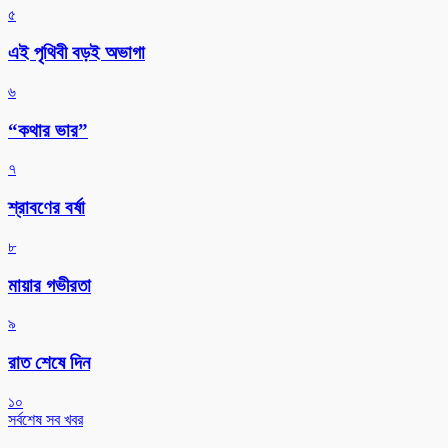
৫
এই পৃথিবী বড়ই অভাগা
৬
“কথার ভার”
৭
শ্রাবণের বর্ষা
৮
মায়ার গভীরতা
৯
রাত শেষে দিন
১০
সর্বশেষ সব খবর