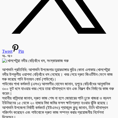
Tweet
Pin
অ-
অ+
আশাশুনি প্রতিনিধি: আশাশুনি উপজেলার তুয়ারডাঙ্গার মুচির কোনা এলাকায় খোলপেটুয়া
নদীর উপকূলীয় ওয়াপদা বেড়িবাঁধে ধস নেমেছে। খবর পেয়ে দ্রুত জিওটিউব ফেলে কাজ
শুরু করেছে পানি উন্নয়ন বোর্ড (পাউবো)।
পাউবোর শাখা কর্মকর্তা (এসও) আলমগীর হোসেন জানান, দুপুরে বেড়িবাঁধের আনুমানিক
৩০০ ফুট ধসে যাওয়ার খবর পেয়ে তারা ঘটনাস্থলে যান এবং বিকল্প বাঁধ নির্মাণের কাজ শুরু
করেন।
স্থানীয় বাসিন্দারা জানান, দ্রুত কাজ শেষ না হলে জোয়ারের পানি ঢুকে খাজরা ও বড়দল
ইউনিয়নের ১৫ থেকে ২০ হাজার বিঘা জমির ফসল ক্ষতিগ্রস্ত হওয়ার ঝুঁকি রয়েছে।
আশাশুনি উপজেলা নির্বাহী কর্মকর্তা (ইউএনও) শ্যামানন্দ কুন্ডু জানান, তিনি ঘটনাস্থল
পরিদর্শন করেছেন এবং পাউবোকে দ্রুত কাজ সম্পন্ন করার প্রয়োজনীয় নির্দেশনা
দিয়েছেন।