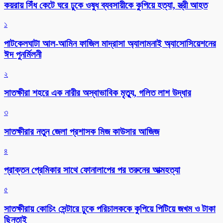
কয়রায় সিঁধ কেটে ঘরে ঢুকে ওষুধ ব্যবসায়ীকে কুপিয়ে হত্যা, স্ত্রী আহত
১
পাটকেলঘাটা আল-আমিন ফাজিল মাদ্রাসা অ্যালামনাই অ্যাসোসিয়েশনের
ঈদ পুনর্মিলনী
২
সাতক্ষীরা শহরে এক নারীর অস্বাভাবিক মৃত্যু, গলিত লাশ উদ্ধার
৩
সাতক্ষীরার নতুন জেলা প্রশাসক মিজ কাউসার আজিজ
৪
প্রাক্তন প্রেমিকার সাথে ফোনালাপের পর তরুনের আত্মহত্যা
৫
সাতক্ষীরায় কোচিং সেন্টারে ঢুকে পরিচালককে কুপিয়ে পিটিয়ে জখম ও টাকা
ছিনতাই