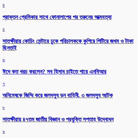
৪
প্রাক্তন প্রেমিকার সাথে ফোনালাপের পর তরুনের আত্মহত্যা
৫
সাতক্ষীরায় কোচিং সেন্টারে ঢুকে পরিচালককে কুপিয়ে পিটিয়ে জখম ও টাকা
ছিনতাই
৬
ঈদে কত খরচ করলেন? সব হিসাব চাইতে পারে এনবিআর
৭
অনিমেষকে জিম্মি করে জলদস্যু ডন বাহিনী, ৩ জলদস্যু আটক
৮
সাতক্ষীরায় ৪৭তম জাতীয় বিজ্ঞান ও প্রযুক্তি সপ্তাহ উদ্বোধন
৯