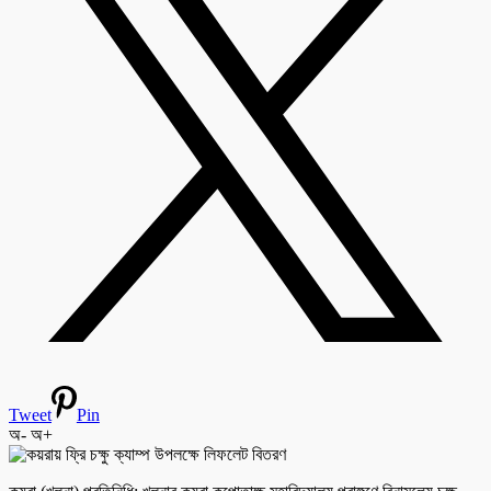
Tweet
Pin
অ-
অ+