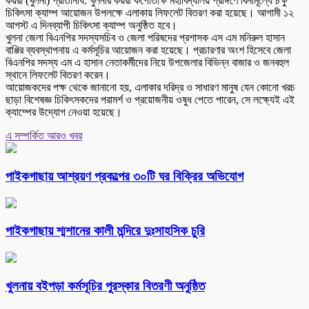
কয়রা (খুলনা) প্রতিনিধি: খুলনার কয়রা কপোতাক্ষ মহাবিদ্যালয় প্রাঙ্গণে বিনামূল্যে চক্ষু
চিকিৎসা ক্যাম্প আয়োজন উপলক্ষে এলাকায় লিফলেট বিতরণ করা হয়েছে। আগামী ১২
আগস্ট এ দিনব্যাপী চিকিৎসা ক্যাম্প অনুষ্ঠিত হবে।
খুলনা জেলা বিএনপির সদস্যসচিব ও জেলা পরিষদের প্রশাসক এস এম মনিরুল হাসান
বাপ্পির ব্যবস্থাপনায় এ কর্মসূচির আয়োজন করা হয়েছে। প্রচারণার অংশ হিসেবে জেলা
বিএনপির সদস্য এম এ হাসান নেতাকর্মীদের নিয়ে উপজেলার বিভিন্ন বাজার ও জনবহুল
স্থানে লিফলেট বিতরণ করেন।
আয়োজকদের পক্ষ থেকে জানানো হয়, এলাকার দরিদ্র ও সাধারণ মানুষ যেন কোনো খরচ
ছাড়া বিশেষজ্ঞ চিকিৎসকদের পরামর্শ ও প্রয়োজনীয় ওষুধ পেতে পারেন, সে লক্ষ্যেই এই
ক্যাম্পের উদ্যোগ নেওয়া হয়েছে।
এ সম্পর্কিত আরও খবর
পাইকগাছায় আশ্রয়ণ প্রকল্পের ৩০টি ঘর বিক্রির অভিযোগ
পাইকগাছায় শ্মশানের কালী মন্দিরে দুঃসাহসিক চুরি
খুলনায় বইপড়া কর্মসূচির পুরস্কার বিতরণী অনুষ্ঠিত