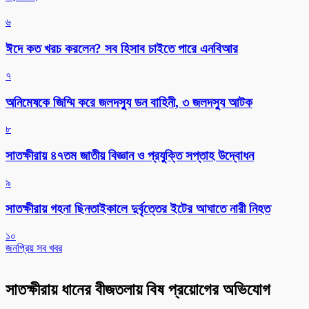
৬
ঈদে কত খরচ করলেন? সব হিসাব চাইতে পারে এনবিআর
৭
অনিমেষকে জিম্মি করে জলদস্যু ডন বাহিনী, ৩ জলদস্যু আটক
৮
সাতক্ষীরায় ৪৭তম জাতীয় বিজ্ঞান ও প্রযুক্তি সপ্তাহ উদ্বোধন
৯
সাতক্ষীরায় গহনা ছিনতাইকালে দুর্বৃত্তের ইটের আঘাতে নারী নিহত
১০
জনপ্রিয় সব খবর
সাতক্ষীরায় ধানের বীজতলায় বিষ প্রয়োগের অভিযোগ