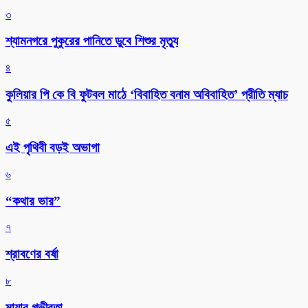
৩
শ্যামনগরে পুকুরের পানিতে ডুবে শিশুর মৃত্যু
৪
কুলিয়ার পি কে বি ফুটবল মাঠে ‘বিবাহিত বনাম অবিবাহিত’ প্রীতি ম্যাচ
৫
এই পৃথিবী বড়ই অভাগা
৬
“কথার ভার”
৭
শ্রাবণের বর্ষা
৮
মায়ার গভীরতা