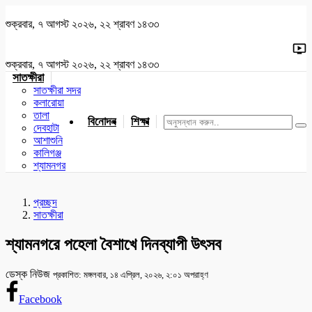
শুক্রবার, ৭ আগস্ট ২০২৬, ২২ শ্রাবণ ১৪৩৩
শুক্রবার, ৭ আগস্ট ২০২৬, ২২ শ্রাবণ ১৪৩৩
সাতক্ষীরা
সাতক্ষীরা সদর
কলারোয়া
তালা
বিনোদন
শিক্ষা
খেলাধুলা
জাতীয়
খুলনা
যশোর
দেবহাটা
আশাশুনি
কালিগঞ্জ
শ্যামনগর
প্রচ্ছদ
সাতক্ষীরা
শ্যামনগরে পহেলা বৈশাখে দিনব্যাপী উৎসব
ডেস্ক নিউজ
প্রকাশিত: মঙ্গলবার, ১৪ এপ্রিল, ২০২৬, ২:০১ অপরাহ্ণ
Facebook