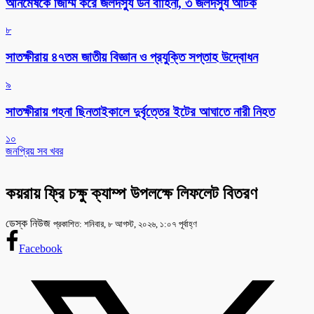
অনিমেষকে জিম্মি করে জলদস্যু ডন বাহিনী, ৩ জলদস্যু আটক
৮
সাতক্ষীরায় ৪৭তম জাতীয় বিজ্ঞান ও প্রযুক্তি সপ্তাহ উদ্বোধন
৯
সাতক্ষীরায় গহনা ছিনতাইকালে দুর্বৃত্তের ইটের আঘাতে নারী নিহত
১০
জনপ্রিয় সব খবর
কয়রায় ফ্রি চক্ষু ক্যাম্প উপলক্ষে লিফলেট বিতরণ
ডেস্ক নিউজ
প্রকাশিত: শনিবার, ৮ আগস্ট, ২০২৬, ১:০৭ পূর্বাহ্ণ
Facebook