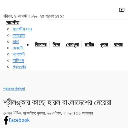
রবিবার, ৯ আগস্ট ২০২৬, ২৪ শ্রাবণ ১৪৩৩
সাতক্ষীরা
সাতক্ষীরা সদর
কলারোয়া
তালা
বিনোদন
শিক্ষা
খেলাধুলা
জাতীয়
খুলনা
যশোর
দেবহাটা
আশাশুনি
কালিগঞ্জ
শ্যামনগর
প্রচ্ছদ
খেলাধুলা
শ্রীলঙ্কার কাছে হারল বাংলাদেশের মেয়েরা
ডেস্ক নিউজ
প্রকাশিত: বুধবার, ২২ এপ্রিল, ২০২৬, ৪:৫৫ অপরাহ্ণ
Facebook