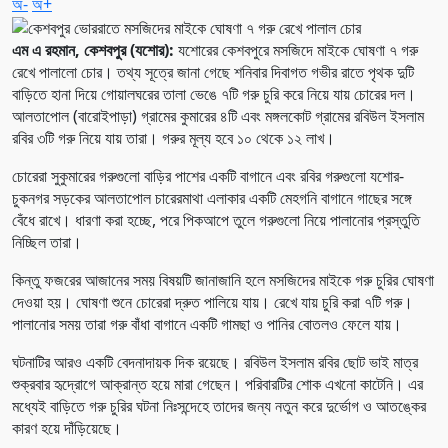
অ-
অ+
এম এ রহমান, কেশবপুর (যশোর):
যশোরের কেশবপুরে মসজিদে মাইকে ঘোষণা ৭ গরু
রেখে পালালো চোর। তথ্য সূত্রে জানা গেছে শনিবার দিবাগত গভীর রাতে পৃথক দুটি
বাড়িতে হানা দিয়ে গোয়ালঘরের তালা ভেঙে ৭টি গরু চুরি করে নিয়ে যায় চোরের দল।
আলতাপোল (বারোইপাড়া) গ্রামের কুমারের ৪টি এবং মঙ্গলকোট গ্রামের রবিউল ইসলাম
রবির ৩টি গরু নিয়ে যায় তারা। গরুর মূল্য হবে ১০ থেকে ১২ লাখ।
চোরেরা সুকুমারের গরুগুলো বাড়ির পাশের একটি বাগানে এবং রবির গরুগুলো যশোর-
চুকনগর সড়কের আলতাপোল চারেরমাথা এলাকার একটি মেহগনি বাগানে গাছের সঙ্গে
বেঁধে রাখে। ধারণা করা হচ্ছে, পরে পিকআপে তুলে গরুগুলো নিয়ে পালানোর প্রস্তুতি
নিচ্ছিল তারা।
কিন্তু ফজরের আজানের সময় বিষয়টি জানাজানি হলে মসজিদের মাইকে গরু চুরির ঘোষণা
দেওয়া হয়। ঘোষণা শুনে চোরেরা দ্রুত পালিয়ে যায়। রেখে যায় চুরি করা ৭টি গরু।
পালানোর সময় তারা গরু বাঁধা বাগানে একটি গামছা ও পানির বোতলও ফেলে যায়।
ঘটনাটির আরও একটি বেদনাদায়ক দিক রয়েছে। রবিউল ইসলাম রবির ছোট ভাই মাত্র
শুক্রবার হৃদ্রোগে আক্রান্ত হয়ে মারা গেছেন। পরিবারটির শোক এখনো কাটেনি। এর
মধ্যেই বাড়িতে গরু চুরির ঘটনা নিঃসন্দেহে তাদের জন্য নতুন করে দুর্ভোগ ও আতঙ্কের
কারণ হয়ে দাঁড়িয়েছে।