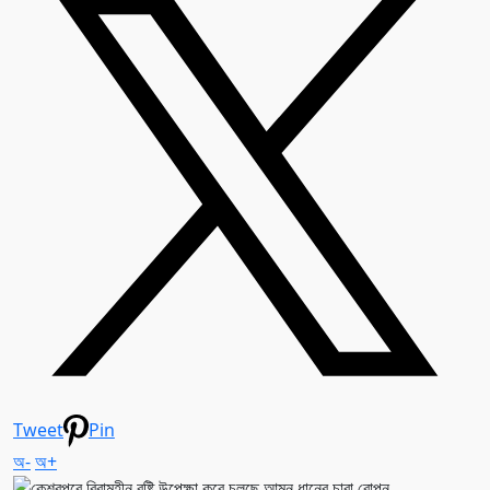
Tweet
Pin
অ-
অ+