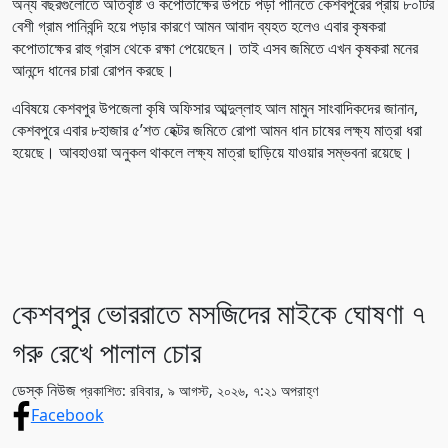
অন্য বছরগুলোতে অতিবৃষ্টি ও কপোতাক্ষের উপচে পড়া পানিতে কেশবপুরের প্রায় ৮০টির
বেশী গ্রাম পানিবন্দি হয়ে পড়ার কারণে আমন আবাদ ব্যহত হলেও এবার কৃষকরা
কপোতাক্ষের রাহু গ্রাস থেকে রক্ষা পেয়েছেন। তাই এসব জমিতে এখন কৃষকরা মনের
আনন্দে ধানের চারা রোপন করছে।
এবিষয়ে কেশবপুর উপজেলা কৃষি অফিসার আব্দুল্লাহ আল মামুন সাংবাদিকদের জানান,
কেশবপুরে এবার ৮হাজার ৫’শত হেক্টর জমিতে রোপা আমন ধান চাষের লক্ষ্য মাত্রা ধরা
হয়েছে। আবহাওয়া অনুকল থাকলে লক্ষ্য মাত্রা ছাড়িয়ে যাওয়ার সম্ভবনা রয়েছে।
কেশবপুর ভোররাতে মসজিদের মাইকে ঘোষণা ৭
গরু রেখে পালাল চোর
ডেস্ক নিউজ
প্রকাশিত: রবিবার, ৯ আগস্ট, ২০২৬, ৭:২১ অপরাহ্ণ
Facebook