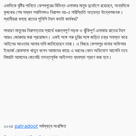
একদিকে বৃষ্টির পানিতে কেশবপুরের বিভিন্ন এলাকার মানুষ দুর্ভোগে রয়েছেন, অন্যদিকে
কৃষকের শেষ সম্বল গবাদিপশুও নিরাপদ নয়-এ পরিস্থিতি অত্যন্ত উদ্বেগজনক।
স্থানীয়রা বলছে রাতের পুলিশি টহল কতটা কার্যকর?
সাধারণ মানুষের নিরাপত্তার স্বার্থে গুরুত্বপূর্ণ সড়ক ও ঝুঁকিপূর্ণ এলাকায় রাতের টহল
আরও জোরদার করা প্রয়োজন। একই সঙ্গে গরু চুরির সঙ্গে জড়িত চক্র শনাক্ত করে
আইনের আওতায় আনার দাবি জানিয়েছেন তারা। এ বিষয়ে কেশবপুর থানার অফিসার
ইনচার্জ রোকসানা খাতুন বলেন আমাদের কাছে এ ধরনের কোন অভিযোগ আসেনি তবে
বিষয়টা আমাদের জেনেছি তদন্তপূর্বক আইনগত ব্যবস্থা গ্রহণ করা হবে।
২০২৫
patradoot
সর্বস্বত্ব সংরক্ষিত