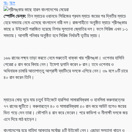
অ-
অ+
স্পোর্টস ডেস্ক:
তিন ম্যাচের ওয়ানডে সিরিজের প্রথম ম্যাচে জয়ের পর দ্বিতীয় ম্যাচে
হেরে সমতায় নেমে এসেছে বাংলাদেশ নারী দল। রাজশাহীতে অনুষ্ঠিত ম্যাচে শ্রীলঙ্কার
কাছে ৪ উইকেটে পরাজিত হয়েছে নিগার সুলতানা জ্যোতির দল। ফলে সিরিজ এখন ১-১
সমতায়। আগামী শনিবার অনুষ্ঠিত হবে সিরিজ নির্ধারণী তৃতীয় ম্যাচ।
১৬৬ রানের লক্ষ্য তাড়া করতে নেমে শুরুতেই ধাক্কা খায় শ্রীলঙ্কা। ওপেনার হাসিনি
পেরেরা ৫ রান করে বিদায় নেন। ইমেশা দুলানি করেন ৮ রান। তবে ওপেনার ও
অধিনায়ক চামারি আতাপাত্তু আগ্রাসী ব্যাটিংয়ে দলকে এগিয়ে নেন। ৩৯ বলে ৮টি চারে
৪০ রান করেন তিনি।
ম্যাচের মোড় ঘুরে যায় চতুর্থ উইকেটে হারশিথা সামারাবিক্রমা ও হানসিমা করুনারত্নের
৭৭ রানের জুটিতে। করুনারত্নে ৪০ ও সামারাবিক্রমা ৫০ রান করে আউট হলেও জয়ের
ভিত গড়ে দেন তারা। কৌশানি ৪ রান করে ফেরেন। পরে কাভিশা ও নীলাক্ষী দলকে জয়
এনে দিয়ে মাঠ ছাড়েন।
বাংলাদেশের হয়ে নাহিদা আক্তার সর্বোচ্চ ৪টি উইকেট নেন। এছাড়া সুলতানা খাতুন ও