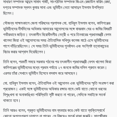
সাধারণ সম্পাদক আব্দুস সামাদ গাজী, সাংগঠনিক সম্পাদক জিএম রেজাউল করিম রেজা,
দপ্তর সম্পাদক স্বপন কুমার সানা এবং ভূমিহীন নেতা আসাদুল ইসলাম উপস্থিত
ছিলেন।
সৌজন্য সাক্ষাৎকালে জেলা পরিষদের প্রশাসক মো. হাবিবুল ইসলাম বলেন, কালিগঞ্জের
ভূমিহীনদের দীর্ঘদিনের অধিকার আদায়ের আন্দোলনের সঙ্গে বাবরবাদ ঘের ও জমির বিষয়টি
গভীরভাবে জড়িত। তৎকালীন বিরোধীদলীয় নেত্রী ও পরে তিনবারের প্রধানমন্ত্রী বেগম
খালেদা জিয়া ওই আন্দোলনের সময় ঐতিহাসিক সখিপুর কলেজ মাঠে এসে ভূমিহীনদের
পাশে দাঁড়িয়েছিলেন। সে সময় তিনি ভূমিহীনদের পুনর্বাসন এবং সংশ্লিষ্ট হত্যাকান্ডের
বিচার করার আশ্বাস দিয়েছিলেন।
তিনি বলেন, পরবর্তী সময়ে সরকার গঠনের পর তৎকালীন প্রধানমন্ত্রী বেগম খালেদা জিয়া
কালিগঞ্জের ভূমিহীনদের মধ্যে প্রথম পর্যায়ে ২৭ জনকে জমির দলিল প্রদান করেন।
এরপর তাঁরা সেখানে ভূমিহীন হিসেবে বসবাস করে আসছেন।
মো. হাবিবুল ইসলাম বলেন, ঐতিহাসিক ওই আন্দোলন এবং ভূমিহীনদের স্মৃতি সংরক্ষণ করা
প্রয়োজন। একই সঙ্গে ভূমিহীনদের অধিকার রক্ষার নামে কেউ যাতে কোনো ধরনের
বিশৃঙ্খলা বা অনাকাঙ্খিত পরিস্থিতি সৃষ্টি করতে না পারেন, সেদিকে সবাইকে সতর্ক
থাকতে হবে।
তিনি আরও বলেন, প্রকৃত ভূমিহীনদের নাম ব্যবহার করে কেউ যাতে ব্যক্তিস্বার্থে
কোনো অপতৎপরতা চালাতে না পারেন, সে বিষয়েও সতর্ক থাকা জরুরি। সাতক্ষীরায়