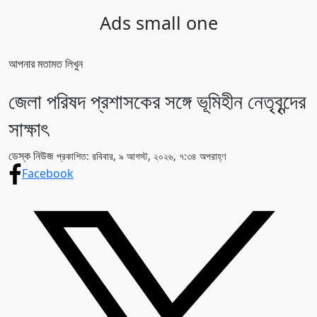
Ads small one
আপনার মতামত লিখুন
জেলা পরিষদ প্রশাসকের সঙ্গে ভূমিহীন নেতৃবৃন্দের
সাক্ষাৎ
ডেস্ক নিউজ
প্রকাশিত: রবিবার, ৯ আগস্ট, ২০২৬, ৭:৩৪ অপরাহ্ণ
Facebook