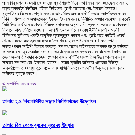
পানি নিষ্কাশন ব্যবস্থা জোরদারের প্রতিশ্রুতি দিয়ে মতবিনিময় সভা করেছেন তালার ২
নম্বর নগরঘাটা ইউনিয়ন পরিষদ নির্বাচনের প্রার্থী আলহাজ মো. ইবাদুল ইসলাম।
বৃহস্পতিবার বিকেলে পোড়ার বাজারে আয়োজিত এক জনাকীর্ণ সভায় সভাপতিত্ব করেন
তিনি। শিল্পপতি ও সমাজসেবক ইবাদুল ইসলাম বলেন, নির্বাচিত হওয়ার অপেক্ষা না করেই
তিনি নিজ অর্থায়নে এলাকার বিভিন্ন চলাচলের অনুপযোগী সড়ক সংস্কার ও জলাবদ্ধতা
নিরসনে কাজ চালিয়ে যাচ্ছেন। আগামী দু-এক দিনের মধ্যে ইউনিয়নবাসীর জরুরি
চিকিৎসার সুবিধার্থে একটি আধুনিক অ্যাম্বুলেন্স প্রদান এবং প্রতি বছর প্রতিটি ওয়ার্ড
থেকে একজন অসচ্ছল ব্যক্তিকে নিজ খরচে হজে পাঠানোর ঘোষণা দেন তিনি।
সভায় প্রধান অতিথি হিসেবে বক্তব্য দেন বাংলাদেশ সচিবালয়ের অবসরপ্রাপ্ত কর্মকর্তা
আলহাজ মো. নুর নওয়াজ সরদার। অন্যান্যের মধ্যে বক্তব্য দেন বাংলাদেশ জাসদের
জেলা সভাপতি সরদার কাজেম, পোড়ার বাজার কমিটির সভাপতি সাইদুল আলম বাবলু ও
সাধারণ সম্পাদক মো. ইকবাল হোসেন। সভায় স্থানীয় বাসিন্দারা এলাকার বিভিন্ন
অবকাঠামোগত সমস্যা তুলে ধরেন এবং সম্মিলিতভাবে নগরঘাটার উন্নয়নে কাজ করার
অঙ্গীকার ব্যক্ত করেন।
এ সম্পর্কিত আরও খবর
তালায় ২.৪ কিলোমিটার সড়ক নির্মাণকাজের উদ্বোধন
তালায় বিল থেকে যুবকের মৃতদেহ উদ্ধার