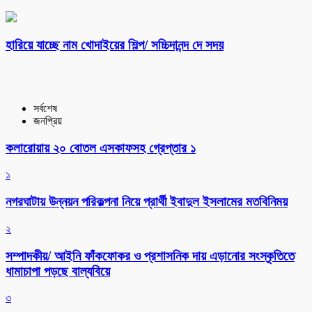
হারিয়ে যাচ্ছে নাম খোদাইয়ের শিল্প/ সচ্চিদানন্দ দে সদয়
সর্বশেষ
জনপ্রিয়
কলারোয়ায় ২০ বোতল এসকাফসহ গ্রেপ্তার ১
১
নগরঘাটায় উন্নয়ন পরিকল্পনা নিয়ে প্রার্থী ইবাদুল ইসলামের মতবিনিময়
২
সম্পাদকীয়/ আইনি ফাঁকফোকর ও প্রশাসনিক দায় এড়ানোর সংস্কৃতিতে
ধামাচাপা পড়ছে বাল্যবিয়ে
৩