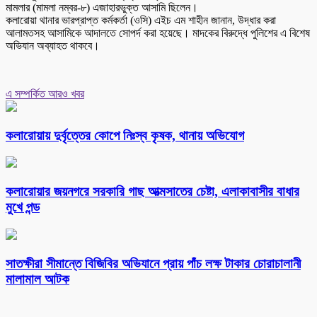
মামলার (মামলা নম্বর-৮) এজাহারভুক্ত আসামি ছিলেন।
কলারোয়া থানার ভারপ্রাপ্ত কর্মকর্তা (ওসি) এইচ এম শাহীন জানান, উদ্ধার করা
আলামতসহ আসামিকে আদালতে সোপর্দ করা হয়েছে। মাদকের বিরুদ্ধে পুলিশের এ বিশেষ
অভিযান অব্যাহত থাকবে।
এ সম্পর্কিত আরও খবর
কলারোয়ায় দুর্বৃত্তের কোপে নিঃস্ব কৃষক, থানায় অভিযোগ
কলারোয়ার জয়নগরে সরকারি গাছ আত্মসাতের চেষ্টা, এলাকাবাসীর বাধার
মুখে পন্ড
সাতক্ষীরা সীমান্তে বিজিবির অভিযানে প্রায় পাঁচ লক্ষ টাকার চোরাচালানী
মালামাল আটক