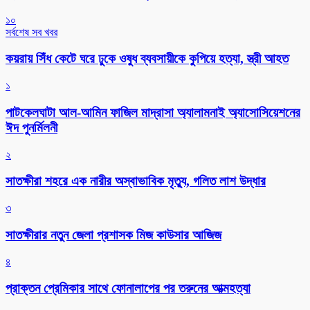
১০
সর্বশেষ সব খবর
কয়রায় সিঁধ কেটে ঘরে ঢুকে ওষুধ ব্যবসায়ীকে কুপিয়ে হত্যা, স্ত্রী আহত
১
পাটকেলঘাটা আল-আমিন ফাজিল মাদ্রাসা অ্যালামনাই অ্যাসোসিয়েশনের
ঈদ পুনর্মিলনী
২
সাতক্ষীরা শহরে এক নারীর অস্বাভাবিক মৃত্যু, গলিত লাশ উদ্ধার
৩
সাতক্ষীরার নতুন জেলা প্রশাসক মিজ কাউসার আজিজ
৪
প্রাক্তন প্রেমিকার সাথে ফোনালাপের পর তরুনের আত্মহত্যা