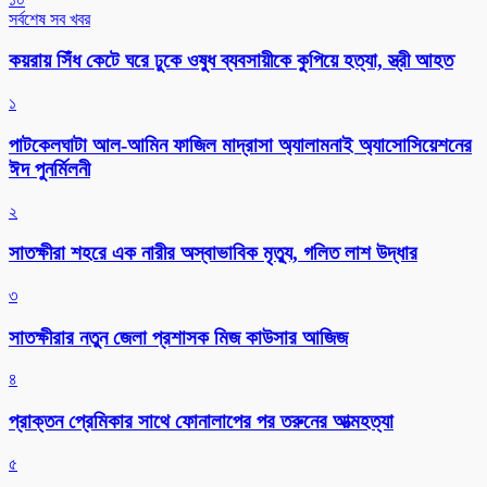
সর্বশেষ সব খবর
কয়রায় সিঁধ কেটে ঘরে ঢুকে ওষুধ ব্যবসায়ীকে কুপিয়ে হত্যা, স্ত্রী আহত
১
পাটকেলঘাটা আল-আমিন ফাজিল মাদ্রাসা অ্যালামনাই অ্যাসোসিয়েশনের
ঈদ পুনর্মিলনী
২
সাতক্ষীরা শহরে এক নারীর অস্বাভাবিক মৃত্যু, গলিত লাশ উদ্ধার
৩
সাতক্ষীরার নতুন জেলা প্রশাসক মিজ কাউসার আজিজ
৪
প্রাক্তন প্রেমিকার সাথে ফোনালাপের পর তরুনের আত্মহত্যা
৫