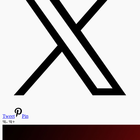
Tweet
Pin
অ-
অ+