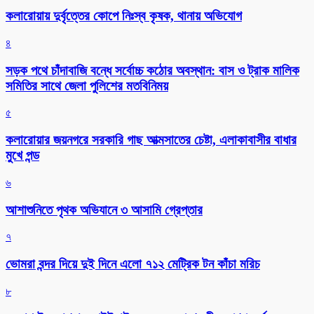
কলারোয়ায় দুর্বৃত্তের কোপে নিঃস্ব কৃষক, থানায় অভিযোগ
৪
সড়ক পথে চাঁদাবাজি বন্ধে সর্বোচ্চ কঠোর অবস্থান: বাস ও ট্রাক মালিক
সমিতির সাথে জেলা পুলিশের মতবিনিময়
৫
কলারোয়ার জয়নগরে সরকারি গাছ আত্মসাতের চেষ্টা, এলাকাবাসীর বাধার
মুখে পন্ড
৬
আশাশুনিতে পৃথক অভিযানে ৩ আসামি গ্রেপ্তার
৭
ভোমরা বন্দর দিয়ে দুই দিনে এলো ৭১২ মেট্রিক টন কাঁচা মরিচ
৮