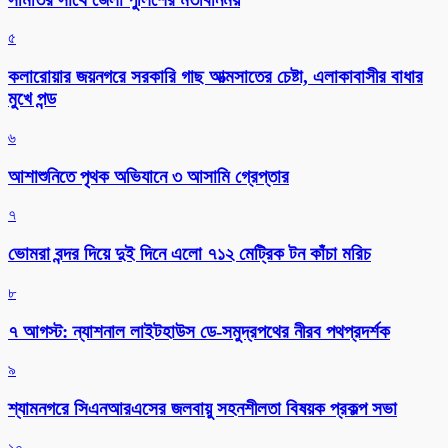
৫
কলারোয়ার জয়নগরে সরকারি গাছ আত্মসাতের চেষ্টা, এলাকাবাসীর বাধার
মুখে পন্ড
৬
আশাশুনিতে পৃথক অভিযানে ৩ আসামি গ্রেপ্তার
৭
ভোমরা বন্দর দিয়ে দুই দিনে এলো ৭১২ মেট্রিক টন কাঁচা মরিচ
৮
৭ আগস্ট: ন্যাশনাল লাইটহাউস ডে-সমুদ্রপথের নীরব পথপ্রদর্শক
৯
শ্যামনগরে সিএনআরএসের জলবায়ু সহনশীলতা বিষয়ক প্রকল্প সভা
১০