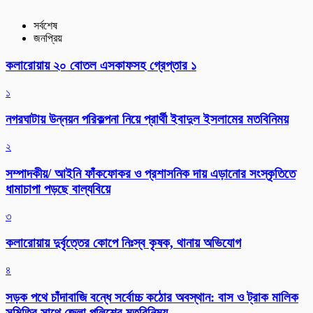
সর্বশেষ
জনপ্রিয়
কলারোয়ায় ২০ বোতল এসকাফসহ গ্রেপ্তার ১
১
নগরঘাটায় উন্নয়ন পরিকল্পনা নিয়ে প্রার্থী ইবাদুল ইসলামের মতবিনিময়
২
সম্পাদকীয়/ আইনি ফাঁকফোকর ও প্রশাসনিক দায় এড়ানোর সংস্কৃতিতে
ধামাচাপা পড়ছে বাল্যবিয়ে
৩
কলারোয়ায় দুর্বৃত্তের কোপে নিঃস্ব কৃষক, থানায় অভিযোগ
৪
সড়ক পথে চাঁদাবাজি বন্ধে সর্বোচ্চ কঠোর অবস্থান: বাস ও ট্রাক মালিক
সমিতির সাথে জেলা পুলিশের মতবিনিময়