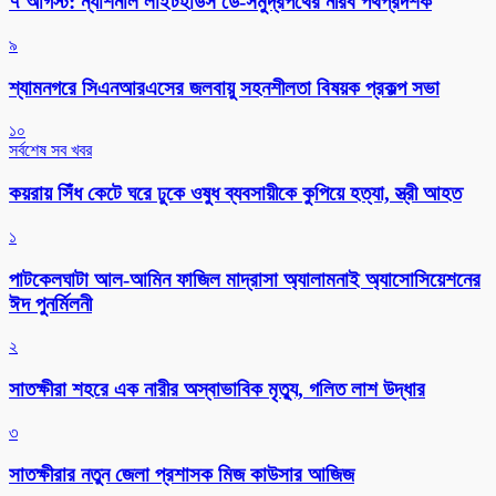
৭ আগস্ট: ন্যাশনাল লাইটহাউস ডে-সমুদ্রপথের নীরব পথপ্রদর্শক
৯
শ্যামনগরে সিএনআরএসের জলবায়ু সহনশীলতা বিষয়ক প্রকল্প সভা
১০
সর্বশেষ সব খবর
কয়রায় সিঁধ কেটে ঘরে ঢুকে ওষুধ ব্যবসায়ীকে কুপিয়ে হত্যা, স্ত্রী আহত
১
পাটকেলঘাটা আল-আমিন ফাজিল মাদ্রাসা অ্যালামনাই অ্যাসোসিয়েশনের
ঈদ পুনর্মিলনী
২
সাতক্ষীরা শহরে এক নারীর অস্বাভাবিক মৃত্যু, গলিত লাশ উদ্ধার
৩
সাতক্ষীরার নতুন জেলা প্রশাসক মিজ কাউসার আজিজ