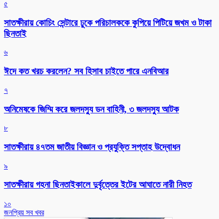
৫
সাতক্ষীরায় কোচিং সেন্টারে ঢুকে পরিচালককে কুপিয়ে পিটিয়ে জখম ও টাকা
ছিনতাই
৬
ঈদে কত খরচ করলেন? সব হিসাব চাইতে পারে এনবিআর
৭
অনিমেষকে জিম্মি করে জলদস্যু ডন বাহিনী, ৩ জলদস্যু আটক
৮
সাতক্ষীরায় ৪৭তম জাতীয় বিজ্ঞান ও প্রযুক্তি সপ্তাহ উদ্বোধন
৯
সাতক্ষীরায় গহনা ছিনতাইকালে দুর্বৃত্তের ইটের আঘাতে নারী নিহত
১০
জনপ্রিয় সব খবর