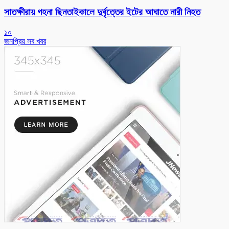
সাতক্ষীরায় গহনা ছিনতাইকালে দুর্বৃত্তের ইটের আঘাতে নারী নিহত
১০
জনপ্রিয় সব খবর