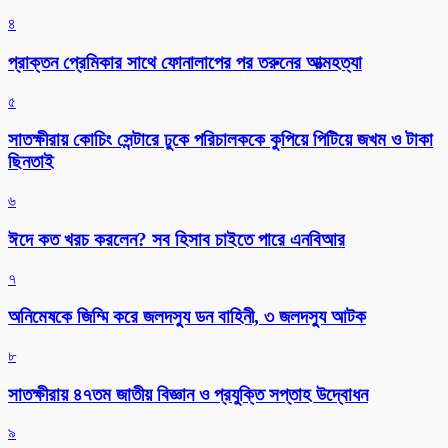
৪
প্রাক্তন প্রেমিকার সাথে ফোনালাপের পর তরুনের আত্মহত্যা
৫
সাতক্ষীরায় কোচিং সেন্টারে ঢুকে পরিচালককে কুপিয়ে পিটিয়ে জখম ও টাকা
ছিনতাই
৬
ঈদে কত খরচ করলেন? সব হিসাব চাইতে পারে এনবিআর
৭
অনিমেষকে জিম্মি করে জলদস্যু ডন বাহিনী, ৩ জলদস্যু আটক
৮
সাতক্ষীরায় ৪৭তম জাতীয় বিজ্ঞান ও প্রযুক্তি সপ্তাহ উদ্বোধন
৯