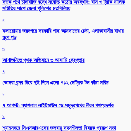
সড়ক পথে চাঁদাবাজি বন্ধে সর্বোচ্চ কঠোর অবস্থান: বাস ও ট্রাক মালিক
সমিতির সাথে জেলা পুলিশের মতবিনিময়
৫
কলারোয়ার জয়নগরে সরকারি গাছ আত্মসাতের চেষ্টা, এলাকাবাসীর বাধার
মুখে পন্ড
৬
আশাশুনিতে পৃথক অভিযানে ৩ আসামি গ্রেপ্তার
৭
ভোমরা বন্দর দিয়ে দুই দিনে এলো ৭১২ মেট্রিক টন কাঁচা মরিচ
৮
৭ আগস্ট: ন্যাশনাল লাইটহাউস ডে-সমুদ্রপথের নীরব পথপ্রদর্শক
৯
শ্যামনগরে সিএনআরএসের জলবায়ু সহনশীলতা বিষয়ক প্রকল্প সভা