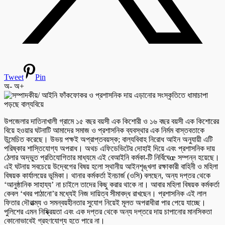
Tweet
Pin
অ-
অ+
উপজেলার দাতিনাখালী গ্রামে ১৫ বছর বয়সী এক কিশোরী ও ১৬ বছর বয়সী এক কিশোরের
বিয়ে হওয়ার ঘটনাটি আমাদের সমাজ ও প্রশাসনিক ব্যবস্থার এক নির্মম বাস্তবতাকে
উন্মেচিত করেছে। উভয় পক্ষই অপ্রাপ্তবয়স্ক; বাল্যবিবাহ নিরোধ আইন অনুযায়ী এটি
পরিষ্কার শাস্তিযোগ্য অপরাধ। অথচ এফিডেভিটের দোহাই দিয়ে এবং প্রশাসনিক দায়
ঠেলার অদ্ভুত প্রতিযোগিতার মাধ্যমে এই বেআইনি কর্মকা-টি নির্বিঘেœ সম্পন্ন হয়েছে।
এই ঘটনায় সবচেয়ে উদ্বেগের বিষয় হলো স্থানীয় আইনশৃঙ্খলা রক্ষাকারী বাহিনী ও মহিলা
বিষয়ক কার্যালয়ের ভূমিকা। থানার কর্মকর্তা ইনচার্জ (ওসি) বলছেন, অন্য দপ্তর থেকে
‘আনুষ্ঠানিক সাহায্য’ না চাইলে তাদের কিছু করার থাকে না। আবার মহিলা বিষয়ক কর্মকর্তা
কেবল ‘খবর পাঠানো’র মধ্যেই নিজ দায়িত্ব সীমাবদ্ধ রাখছেন। প্রশাসনিক এই লাল
ফিতার দৌরাত্ম্য ও সমন্বয়হীনতার সুযোগ নিয়েই মূলত অপরাধীরা পার পেয়ে যাচ্ছে।
পুলিশের এমন নিষ্ক্রিয়তা এবং এক দপ্তর থেকে অন্য দপ্তরে দায় চাপানোর মানসিকতা
কোনোভাবেই গ্রহণযোগ্য হতে পারে না।