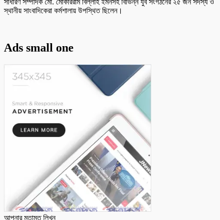
সাধারণ সম্পাদক মো. মোকাররাম বিল্লাহ ইমনসহ বিভিন্ন যুব সংগঠনের ২৫ জন সদস্য ও
স্থানীয় সাংবাদিকেরা কর্মশালায় উপস্থিত ছিলেন।
Ads small one
আপনার মতামত লিখুন