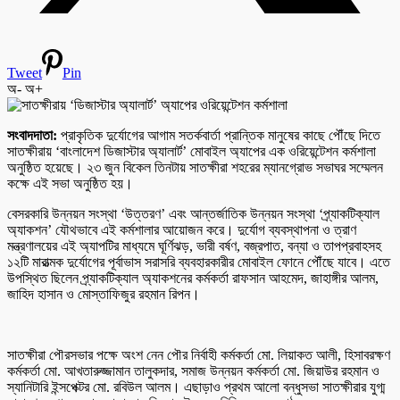
Tweet
Pin
অ-
অ+
সংবাদদাতা:
প্রাকৃতিক দুর্যোগের আগাম সতর্কবার্তা প্রান্তিক মানুষের কাছে পৌঁছে দিতে
সাতক্ষীরায় ‘বাংলাদেশ ডিজাস্টার অ্যালার্ট’ মোবাইল অ্যাপের এক ওরিয়েন্টেশন কর্মশালা
অনুষ্ঠিত হয়েছে। ২৩ জুন বিকেল তিনটায় সাতক্ষীরা শহরের ম্যানগ্রোভ সভাঘর সম্মেলন
কক্ষে এই সভা অনুষ্ঠিত হয়।
বেসরকারি উন্নয়ন সংস্থা ‘উত্তরণ’ এবং আন্তর্জাতিক উন্নয়ন সংস্থা ‘প্র্যাকটিক্যাল
অ্যাকশন’ যৌথভাবে এই কর্মশালার আয়োজন করে। দুর্যোগ ব্যবস্থাপনা ও ত্রাণ
মন্ত্রণালয়ের এই অ্যাপটির মাধ্যমে ঘূর্ণিঝড়, ভারী বর্ষণ, বজ্রপাত, বন্যা ও তাপপ্রবাহসহ
১২টি মারাত্মক দুর্যোগের পূর্বাভাস সরাসরি ব্যবহারকারীর মোবাইল ফোনে পৌঁছে যাবে। এতে
উপস্থিত ছিলেন প্র্যাকটিক্যাল অ্যাকশনের কর্মকর্তা রাফসান আহমেদ, জাহাঙ্গীর আলম,
জাহিদ হাসান ও মোস্তাফিজুর রহমান রিপন।
সাতক্ষীরা পৌরসভার পক্ষে অংশ নেন পৌর নির্বাহী কর্মকর্তা মো. লিয়াকত আলী, হিসাবরক্ষণ
কর্মকর্তা মো. আখতারুজ্জামান তালুকদার, সমাজ উন্নয়ন কর্মকর্তা মো. জিয়াউর রহমান ও
স্যানিটারি ইন্সপেক্টর মো. রবিউল আলম। এছাড়াও প্রথম আলো বন্ধুসভা সাতক্ষীরার যুগ্ম