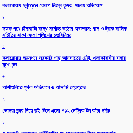
কলারোয়ায় দুর্বৃত্তের কোপে নিঃস্ব কৃষক, থানায় অভিযোগ
৪
সড়ক পথে চাঁদাবাজি বন্ধে সর্বোচ্চ কঠোর অবস্থান: বাস ও ট্রাক মালিক
সমিতির সাথে জেলা পুলিশের মতবিনিময়
৫
কলারোয়ার জয়নগরে সরকারি গাছ আত্মসাতের চেষ্টা, এলাকাবাসীর বাধার
মুখে পন্ড
৬
আশাশুনিতে পৃথক অভিযানে ৩ আসামি গ্রেপ্তার
৭
ভোমরা বন্দর দিয়ে দুই দিনে এলো ৭১২ মেট্রিক টন কাঁচা মরিচ
৮