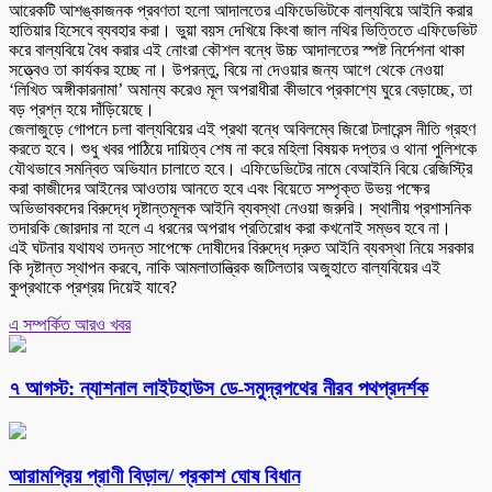
আরেকটি আশঙ্কাজনক প্রবণতা হলো আদালতের এফিডেভিটকে বাল্যবিয়ে আইনি করার
হাতিয়ার হিসেবে ব্যবহার করা। ভুয়া বয়স দেখিয়ে কিংবা জাল নথির ভিত্তিতে এফিডেভিট
করে বাল্যবিয়ে বৈধ করার এই নোংরা কৌশল বন্ধে উচ্চ আদালতের স্পষ্ট নির্দেশনা থাকা
সত্ত্বেও তা কার্যকর হচ্ছে না। উপরন্তু, বিয়ে না দেওয়ার জন্য আগে থেকে নেওয়া
‘লিখিত অঙ্গীকারনামা’ অমান্য করেও মূল অপরাধীরা কীভাবে প্রকাশ্যে ঘুরে বেড়াচ্ছে, তা
বড় প্রশ্ন হয়ে দাঁড়িয়েছে।
জেলাজুড়ে গোপনে চলা বাল্যবিয়ের এই প্রথা বন্ধে অবিলম্বে জিরো টলারেন্স নীতি গ্রহণ
করতে হবে। শুধু খবর পাঠিয়ে দায়িত্ব শেষ না করে মহিলা বিষয়ক দপ্তর ও থানা পুলিশকে
যৌথভাবে সমন্বিত অভিযান চালাতে হবে। এফিডেভিটের নামে বেআইনি বিয়ে রেজিস্ট্রি
করা কাজীদের আইনের আওতায় আনতে হবে এবং বিয়েতে সম্পৃক্ত উভয় পক্ষের
অভিভাবকদের বিরুদ্ধে দৃষ্টান্তমূলক আইনি ব্যবস্থা নেওয়া জরুরি। স্থানীয় প্রশাসনিক
তদারকি জোরদার না হলে এ ধরনের অপরাধ প্রতিরোধ করা কখনোই সম্ভব হবে না।
এই ঘটনার যথাযথ তদন্ত সাপেক্ষে দোষীদের বিরুদ্ধে দ্রুত আইনি ব্যবস্থা নিয়ে সরকার
কি দৃষ্টান্ত স্থাপন করবে, নাকি আমলাতান্ত্রিক জটিলতার অজুহাতে বাল্যবিয়ের এই
কুপ্রথাকে প্রশ্রয় দিয়েই যাবে?
এ সম্পর্কিত আরও খবর
৭ আগস্ট: ন্যাশনাল লাইটহাউস ডে-সমুদ্রপথের নীরব পথপ্রদর্শক
আরামপ্রিয় প্রাণী বিড়াল/ প্রকাশ ঘোষ বিধান