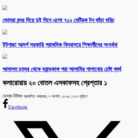
ভোমরা বন্দর দিয়ে দুই দিনে এলো ৭১২ মেট্রিক টন কাঁচা মরিচ
ইটগাছা আদর্শ সরকারি প্রাথমিক বিদ্যালয়ে শিক্ষার্থীদের সংবর্ধনা
আদালত চত্বর থেকে হ্যান্ডকাফ পরা আসামির পালানোর চেষ্টা ব্যর্থ
কলারোয়ায় ২০ বোতল এসকাফসহ গ্রেপ্তার ১
ডেস্ক নিউজ
প্রকাশিত: শুক্রবার, ৭ আগস্ট, ২০২৬, ১:৫৩ পূর্বাহ্ণ
Facebook