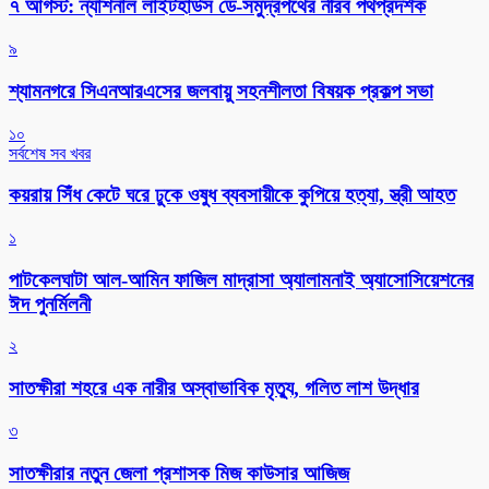
৭ আগস্ট: ন্যাশনাল লাইটহাউস ডে-সমুদ্রপথের নীরব পথপ্রদর্শক
৯
শ্যামনগরে সিএনআরএসের জলবায়ু সহনশীলতা বিষয়ক প্রকল্প সভা
১০
সর্বশেষ সব খবর
কয়রায় সিঁধ কেটে ঘরে ঢুকে ওষুধ ব্যবসায়ীকে কুপিয়ে হত্যা, স্ত্রী আহত
১
পাটকেলঘাটা আল-আমিন ফাজিল মাদ্রাসা অ্যালামনাই অ্যাসোসিয়েশনের
ঈদ পুনর্মিলনী
২
সাতক্ষীরা শহরে এক নারীর অস্বাভাবিক মৃত্যু, গলিত লাশ উদ্ধার
৩
সাতক্ষীরার নতুন জেলা প্রশাসক মিজ কাউসার আজিজ