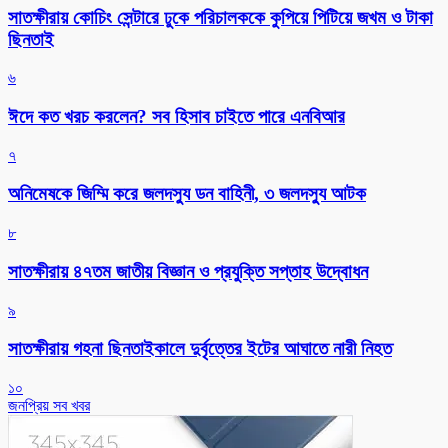
সাতক্ষীরায় কোচিং সেন্টারে ঢুকে পরিচালককে কুপিয়ে পিটিয়ে জখম ও টাকা
ছিনতাই
৬
ঈদে কত খরচ করলেন? সব হিসাব চাইতে পারে এনবিআর
৭
অনিমেষকে জিম্মি করে জলদস্যু ডন বাহিনী, ৩ জলদস্যু আটক
৮
সাতক্ষীরায় ৪৭তম জাতীয় বিজ্ঞান ও প্রযুক্তি সপ্তাহ উদ্বোধন
৯
সাতক্ষীরায় গহনা ছিনতাইকালে দুর্বৃত্তের ইটের আঘাতে নারী নিহত
১০
জনপ্রিয় সব খবর