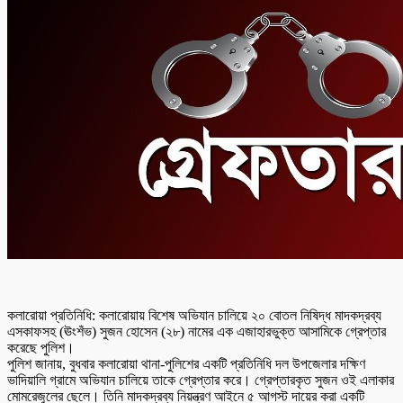
কলারোয়া প্রতিনিধি: কলারোয়ায় বিশেষ অভিযান চালিয়ে ২০ বোতল নিষিদ্ধ মাদকদ্রব্য
এসকাফসহ (ঊংশঁভ) সুজন হোসেন (২৮) নামের এক এজাহারভুক্ত আসামিকে গ্রেপ্তার
করেছে পুলিশ।
পুলিশ জানায়, বুধবার কলারোয়া থানা-পুলিশের একটি প্রতিনিধি দল উপজেলার দক্ষিণ
ভাদিয়ালি গ্রামে অভিযান চালিয়ে তাকে গ্রেপ্তার করে। গ্রেপ্তারকৃত সুজন ওই এলাকার
মোমরেজুলের ছেলে। তিনি মাদকদ্রব্য নিয়ন্ত্রণ আইনে ৫ আগস্ট দায়ের করা একটি