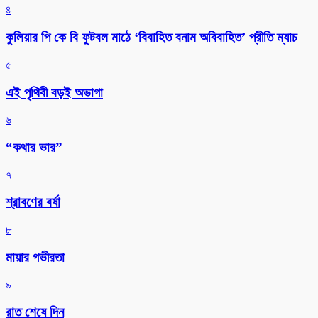
৪
কুলিয়ার পি কে বি ফুটবল মাঠে ‘বিবাহিত বনাম অবিবাহিত’ প্রীতি ম্যাচ
৫
এই পৃথিবী বড়ই অভাগা
৬
“কথার ভার”
৭
শ্রাবণের বর্ষা
৮
মায়ার গভীরতা
৯
রাত শেষে দিন