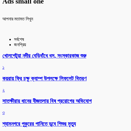
Ads small one
আপনার মতামত লিখুন
সর্বশেষ
জনপ্রিয়
খোলপেটুয়া নদীর বেড়িবাঁধে ধস, সংস্কারকাজ শুরু
১
কয়রায় ফ্রি চক্ষু ক্যাম্প উপলক্ষে লিফলেট বিতরণ
২
সাতক্ষীরায় ধানের বীজতলায় বিষ প্রয়োগের অভিযোগ
৩
শ্যামনগরে পুকুরের পানিতে ডুবে শিশুর মৃত্যু