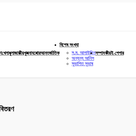
বিশেষ সংখ্যা
স.ম. আলাউদ্দিন
ষা
খেলাধুলা
জাতীয়
খুলনা
যশোর
আন্তর্জাতিক
সম্পাদকীয়
ই-পেপার
অন্যন্য আনিস
সুভাশিত সুভাষ
 বিতরণ