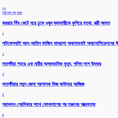
১০
সর্বশেষ সব খবর
কয়রায় সিঁধ কেটে ঘরে ঢুকে ওষুধ ব্যবসায়ীকে কুপিয়ে হত্যা, স্ত্রী আহত
১
পাটকেলঘাটা আল-আমিন ফাজিল মাদ্রাসা অ্যালামনাই অ্যাসোসিয়েশনের ঈদ 
২
সাতক্ষীরা শহরে এক নারীর অস্বাভাবিক মৃত্যু, গলিত লাশ উদ্ধার
৩
সাতক্ষীরার নতুন জেলা প্রশাসক মিজ কাউসার আজিজ
৪
প্রাক্তন প্রেমিকার সাথে ফোনালাপের পর তরুনের আত্মহত্যা
৫