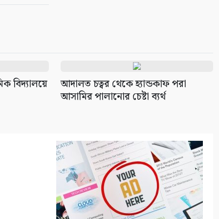
পরিত্যক্ত অবস্থায় ২টি ককটেল সদৃশ
বোমা উদ্ধার
৯
কলারোয়ায় ২০ বোতল এসকাফসহ
গ্রেপ্তার ১
১০
িক বিদ্যালয়ে
আদালত চত্বর থেকে হ্যান্ডকাফ পরা
আসামির পালানোর চেষ্টা ব্যর্থ