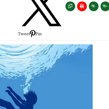
অ-
অ+
Tweet
Pin