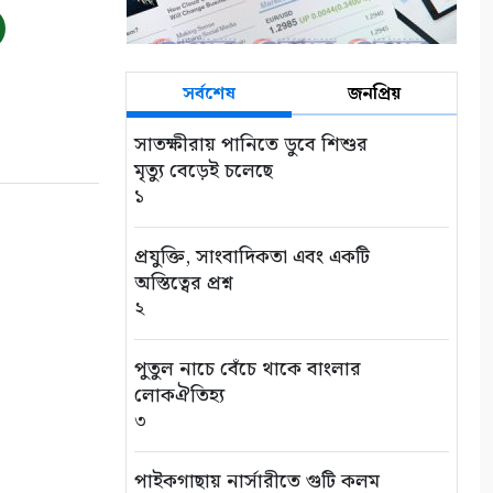
সর্বশেষ
জনপ্রিয়
সাতক্ষীরায় পানিতে ডুবে শিশুর
মৃত্যু বেড়েই চলেছে
১
প্রযুক্তি, সাংবাদিকতা এবং একটি
অস্তিত্বের প্রশ্ন
২
পুতুল নাচে বেঁচে থাকে বাংলার
লোকঐতিহ্য
৩
পাইকগাছায় নার্সারীতে গুটি কলম