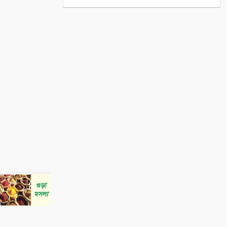
আগামীর বাংলাদেশ
৫
বিশ্ব জুড়ে আদিবাসী জনগোষ্ঠী
ক্রমাগত ঝুঁকিতে
৬
আন্তর্জাতিক আদিবাসী দিবস ২০২৬:
বাংলাদেশের আদিবাসীদের দূর্গম
পথচলা
৭
সুন্দরবনে বাঘের আক্রমণে ক্ষতিগ্রস্ত
তিন পরিবারকে স্বাবলম্বী করল
আইএফএসডি ফাউন্ডেশন
৮
বেনাপোল পোর্ট থানা এলাকা থেকে