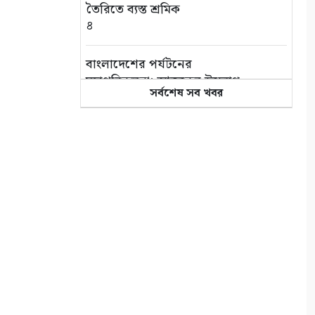
তৈরিতে ব্যস্ত শ্রমিক
৪
বাংলাদেশের পর্যটনের
মহাপরিকল্পনা: আজকের উদ্যোগ,
সর্বশেষ সব খবর
আগামীর বাংলাদেশ
৫
বিশ্ব জুড়ে আদিবাসী জনগোষ্ঠী
ক্রমাগত ঝুঁকিতে
৬
আন্তর্জাতিক আদিবাসী দিবস
২০২৬: বাংলাদেশের আদিবাসীদের
দূর্গম পথচলা
৭
সুন্দরবনে বাঘের আক্রমণে