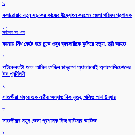
৯
কলারোয়ায় নতুন সড়কের কাজের উদ্বোধন করলেন জেলা পরিষদ প্রশাসক
১০
সর্বশেষ সব খবর
কয়রায় সিঁধ কেটে ঘরে ঢুকে ওষুধ ব্যবসায়ীকে কুপিয়ে হত্যা, স্ত্রী আহত
১
পাটকেলঘাটা আল-আমিন ফাজিল মাদ্রাসা অ্যালামনাই অ্যাসোসিয়েশনের
ঈদ পুনর্মিলনী
২
সাতক্ষীরা শহরে এক নারীর অস্বাভাবিক মৃত্যু, গলিত লাশ উদ্ধার
৩
সাতক্ষীরার নতুন জেলা প্রশাসক মিজ কাউসার আজিজ
৪