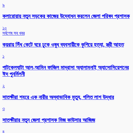
৯
কলারোয়ায় নতুন সড়কের কাজের উদ্বোধন করলেন জেলা পরিষদ প্রশাসক
১০
সর্বশেষ সব খবর
কয়রায় সিঁধ কেটে ঘরে ঢুকে ওষুধ ব্যবসায়ীকে কুপিয়ে হত্যা, স্ত্রী আহত
১
পাটকেলঘাটা আল-আমিন ফাজিল মাদ্রাসা অ্যালামনাই অ্যাসোসিয়েশনের
ঈদ পুনর্মিলনী
২
সাতক্ষীরা শহরে এক নারীর অস্বাভাবিক মৃত্যু, গলিত লাশ উদ্ধার
৩
সাতক্ষীরার নতুন জেলা প্রশাসক মিজ কাউসার আজিজ
৪