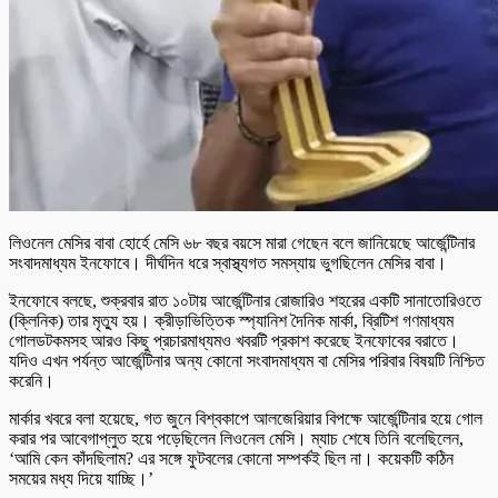
লিওনেল মেসির বাবা হোর্হে মেসি ৬৮ বছর বয়সে মারা গেছেন বলে জানিয়েছে আর্জেন্টিনার
সংবাদমাধ্যম ইনফোবে। দীর্ঘদিন ধরে স্বাস্থ্যগত সমস্যায় ভুগছিলেন মেসির বাবা।
ইনফোবে বলছে, শুক্রবার রাত ১০টায় আর্জেন্টিনার রোজারিও শহরের একটি সানাতোরিওতে
(ক্লিনিক) তার মৃত্যু হয়। ক্রীড়াভিত্তিক স্প্যানিশ দৈনিক মার্কা, ব্রিটিশ গণমাধ্যম
গোলডটকমসহ আরও কিছু প্রচারমাধ্যমও খবরটি প্রকাশ করেছে ইনফোবের বরাতে।
যদিও এখন পর্যন্ত আর্জেন্টিনার অন্য কোনো সংবাদমাধ্যম বা মেসির পরিবার বিষয়টি নিশ্চিত
করেনি।
মার্কার খবরে বলা হয়েছে, গত জুনে বিশ্বকাপে আলজেরিয়ার বিপক্ষে আর্জেন্টিনার হয়ে গোল
করার পর আবেগাপ্লুত হয়ে পড়েছিলেন লিওনেল মেসি। ম্যাচ শেষে তিনি বলেছিলেন,
‘আমি কেন কাঁদছিলাম? এর সঙ্গে ফুটবলের কোনো সম্পর্কই ছিল না। কয়েকটি কঠিন
সময়ের মধ্য দিয়ে যাচ্ছি।’