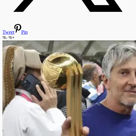
Tweet
Pin
অ-
অ+