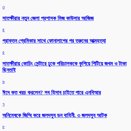
৩
সাতক্ষীরার নতুন জেলা প্রশাসক মিজ কাউসার আজিজ
৪
প্রাক্তন প্রেমিকার সাথে ফোনালাপের পর তরুনের আত্মহত্যা
৫
সাতক্ষীরায় কোচিং সেন্টারে ঢুকে পরিচালককে কুপিয়ে পিটিয়ে জখম ও টাকা
ছিনতাই
৬
ঈদে কত খরচ করলেন? সব হিসাব চাইতে পারে এনবিআর
৭
অনিমেষকে জিম্মি করে জলদস্যু ডন বাহিনী, ৩ জলদস্যু আটক
৮