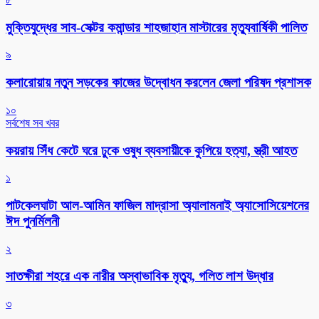
মুক্তিযুদ্ধের সাব-সেক্টর কমান্ডার শাহজাহান মাস্টারের মৃত্যুবার্ষিকী পালিত
৯
কলারোয়ায় নতুন সড়কের কাজের উদ্বোধন করলেন জেলা পরিষদ প্রশাসক
১০
সর্বশেষ সব খবর
কয়রায় সিঁধ কেটে ঘরে ঢুকে ওষুধ ব্যবসায়ীকে কুপিয়ে হত্যা, স্ত্রী আহত
১
পাটকেলঘাটা আল-আমিন ফাজিল মাদ্রাসা অ্যালামনাই অ্যাসোসিয়েশনের
ঈদ পুনর্মিলনী
২
সাতক্ষীরা শহরে এক নারীর অস্বাভাবিক মৃত্যু, গলিত লাশ উদ্ধার
৩