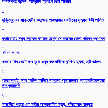
সম্পাদকীয়/প্রসঙ্গ: আশ্রয়ণ প্রকল্পে চরম অনিয়ম
৮
মুক্তিযুদ্ধের সাব-সেক্টর কমান্ডার শাহজাহান মাস্টারের মৃত্যুবার্ষিকী পালিত
৯
কলারোয়ায় নতুন সড়কের কাজের উদ্বোধন করলেন জেলা পরিষদ প্রশাসক
১০
সর্বশেষ সব খবর
কয়রায় সিঁধ কেটে ঘরে ঢুকে ওষুধ ব্যবসায়ীকে কুপিয়ে হত্যা, স্ত্রী আহত
১
পাটকেলঘাটা আল-আমিন ফাজিল মাদ্রাসা অ্যালামনাই অ্যাসোসিয়েশনের
ঈদ পুনর্মিলনী
২
সাতক্ষীরা শহরে এক নারীর অস্বাভাবিক মৃত্যু, গলিত লাশ উদ্ধার