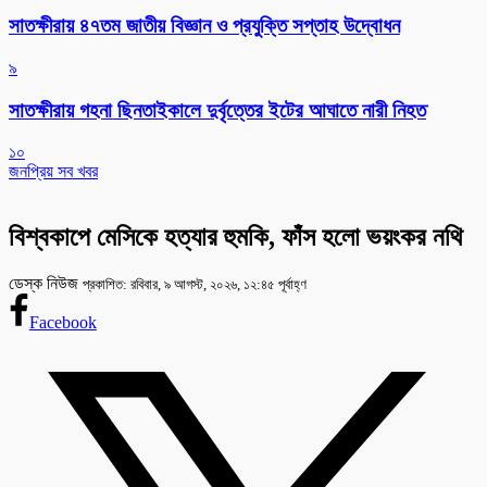
সাতক্ষীরায় ৪৭তম জাতীয় বিজ্ঞান ও প্রযুক্তি সপ্তাহ উদ্বোধন
৯
সাতক্ষীরায় গহনা ছিনতাইকালে দুর্বৃত্তের ইটের আঘাতে নারী নিহত
১০
জনপ্রিয় সব খবর
বিশ্বকাপে মেসিকে হত্যার হুমকি, ফাঁস হলো ভয়ংকর নথি
ডেস্ক নিউজ
প্রকাশিত: রবিবার, ৯ আগস্ট, ২০২৬, ১২:৪৫ পূর্বাহ্ণ
Facebook