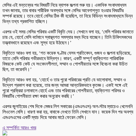
মেসির এই মন্তব্যের পর বিষয়টি নিয়ে ব্যাপক জল্পনা শুরু হয়। একাধিক সংবাদমাধ্যম
তখন জানায়, তার বাবার শারীরিক অবস্থার সঙ্গে মেসির আবেগাপ্লুত হওয়ার বিষয়টির
সম্পর্ক রয়েছে। তবে হোর্হে মেসির ঠিক কী হয়েছিল, তা নিয়ে বিভিন্ন সংবাদমাধ্যমে ভিন্ন
ভিন্ন তথ্য প্রকাশিত হচ্ছিল।
এরপর ওই সময় মেসির পরিবার একটি বিবৃতি দেয়। সেখানে বলা হয়, ‘মেসি পরিবার জানাতে
চায় যে, হোর্হে মেসি বর্তমানে স্বাস্থ্যগত সমস্যার মধ্য দিয়ে যাচ্ছেন। তিনি চিকিৎসকদের
তত্ত্বাবধানে রয়েছেন এবং সুস্থ হয়ে উঠছেন।’
বিবৃতিতে আরও বলা হয়, ‘গত কয়েক ঘণ্টায় যেসব প্রতিবেদন, গুজব ও জল্পনা ছড়িয়েছে,
তাতে মেসি পরিবার গভীরভাবে উদ্বিগ্ন। কারণ, একটি সম্পূর্ণ ব্যক্তিগত পারিবারিক
বিষয়কে কেউ কেউ যে সংবেদনশীলতা, সম্মান ও গোপনীয়তার সঙ্গে বিবেচনা করা উচিত
ছিল, তা করেননি।’
বিবৃতিতে আরও বলা হয়, ‘হোর্হে ও তার পুরো পরিবারের প্রতি যে ভালোবাসা, সম্মান ও
উদ্বেগ প্রকাশ করা হয়েছে, তার জন্য আমরা আন্তরিকভাবে কৃতজ্ঞ। একই সঙ্গে এই
পুরো প্রক্রিয়া চলাকালে হোর্হে এবং তার পরিবারের গোপনীয়তা, ব্যক্তিগত পরিসর ও
বিষয়টির গোপনীয়তা রক্ষা করার অনুরোধ করছি।’
এরপর জুলাইয়ের শেষ দিকে মেজর লিগ সকারের (এমএলএস) অল-স্টার ম্যাচেও খেলেননি
লিওনেল মেসি। ধারণা করা হয়, বাবাকে দেখতে তিনি সেখানে যান। কয়েক দিন পর অবশ্য
এমএলএসের একটি ম্যাচ দিয়ে আবার মাঠে ফেরেন মেসি।
এ সম্পর্কিত আরও খবর