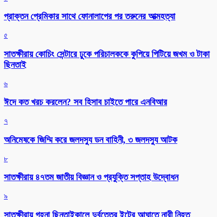
প্রাক্তন প্রেমিকার সাথে ফোনালাপের পর তরুনের আত্মহত্যা
৫
সাতক্ষীরায় কোচিং সেন্টারে ঢুকে পরিচালককে কুপিয়ে পিটিয়ে জখম ও টাকা
ছিনতাই
৬
ঈদে কত খরচ করলেন? সব হিসাব চাইতে পারে এনবিআর
৭
অনিমেষকে জিম্মি করে জলদস্যু ডন বাহিনী, ৩ জলদস্যু আটক
৮
সাতক্ষীরায় ৪৭তম জাতীয় বিজ্ঞান ও প্রযুক্তি সপ্তাহ উদ্বোধন
৯
সাতক্ষীরায় গহনা ছিনতাইকালে দুর্বৃত্তের ইটের আঘাতে নারী নিহত