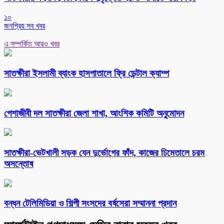
১০
জনপ্রিয় সব খবর
এ সম্পর্কিত আরও খবর
সাতক্ষীরা ইসলামী ব্যাংক হাসপাতালে ফ্রি ডেন্টাল ক্যাম্প
পেশাজীবী দল সাতক্ষীরা জেলা শাখা, আংশিক কমিটি অনুমোদন
সাতক্ষীরা-ভেটখালী সড়ক যেন দুর্ভোগের ফাঁদ, কাজের ঢিমেতালে চরম
অসন্তোষ
বন্ধন টেলিমিডিয়া ও শিল্পী সংসদের বর্ষসেরা সম্মাননা প্রদান