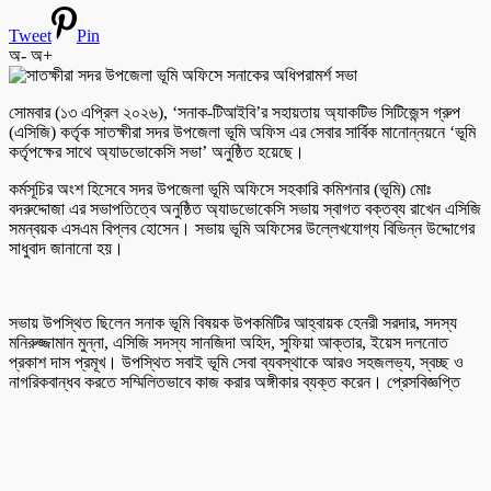
Tweet
Pin
অ-
অ+
সোমবার (১৩ এপ্রিল ২০২৬), ‘সনাক-টিআইবি’র সহায়তায় অ্যাকটিভ সিটিজেন্স গ্রুপ
(এসিজি) কর্তৃক সাতক্ষীরা সদর উপজেলা ভূমি অফিস এর সেবার সার্বিক মানোন্নয়নে ‘ভূমি
কর্তৃপক্ষের সাথে অ্যাডভোকেসি সভা’ অনুষ্ঠিত হয়েছে।
কর্মসূচির অংশ হিসেবে সদর উপজেলা ভূমি অফিসে সহকারি কমিশনার (ভূমি) মোঃ
বদরুদ্দোজা এর সভাপতিত্বে অনুষ্ঠিত অ্যাডভোকেসি সভায় স্বাগত বক্তব্য রাখেন এসিজি
সমন্বয়ক এসএম বিপ্লব হোসেন। সভায় ভূমি অফিসের উল্লেখযোগ্য বিভিন্ন উদ্দোগের
সাধুবাদ জানানো হয়।
সভায় উপস্থিত ছিলেন সনাক ভূমি বিষয়ক উপকমিটির আহ্বায়ক হেনরী সরদার, সদস্য
মনিরুজ্জামান মুন্না, এসিজি সদস্য সানজিদা অহিদ, সুফিয়া আক্তার, ইয়েস দলনোত
প্রকাশ দাস প্রমূখ। উপস্থিত সবাই ভূমি সেবা ব্যবস্থাকে আরও সহজলভ্য, স্বচ্ছ ও
নাগরিকবান্ধব করতে সম্মিলিতভাবে কাজ করার অঙ্গীকার ব্যক্ত করেন। প্রেসবিজ্ঞপ্তি