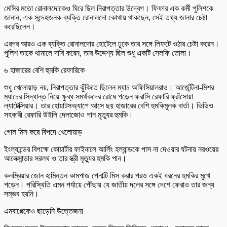
মেসির মতো রোনালদোকেও ঘিরে ছিল নিরাপত্তার উদ্বেগ। ফিফার এক কর্মী পুলিশকে
জানান, এক সন্দেহজনক ব্যক্তি রোনালদো কোথায় থাকছেন, সেই তথ্য জানার চেষ্টা
করেছিলেন।
এরপর আরও এক ব্যক্তি রোনালদোর হোটেলে ঢুকে তার সঙ্গে লিফটে ওঠার চেষ্টা করেন।
পুলিশ তাকে থামালে দাবি করেন, তার উদ্দেশ্য ছিল শুধু একটি সেলফি তোলা।
৬ হাজারের বেশি হুমকি রেফারিকে
শুধু খেলোয়াড় নয়, নিরাপত্তার ঝুঁকিতে ছিলেন ম্যাচ অফিসিয়ালরাও। আর্জেন্টিনা-মিশর
ম্যাচের সিদ্ধান্ত নিয়ে ক্ষুব্ধ সমর্থকদের রোষে পড়েন ফরাসি রেফারি ফ্রাঁসোয়া
ল্যাটেক্সিয়ার। তার হোয়াটসঅ্যাপে আসে ছয় হাজারের বেশি হুমকিমূলক বার্তা। ভিডিও
সহকারী রেফারি উইলি দেলাজোও পান মৃত্যুর হুমকি।
গোল মিস করে বিপদে খেলোয়াড়
ইংল্যান্ডের বিপক্ষে কোয়ার্টার ফাইনালে আর্লিং হল্যান্ডকে পাস না দেওয়ার ঘটনায় নরওয়ের
আলেক্সান্ডার সরলথ ও তার স্ত্রী মৃত্যুর হুমকি পান।
কলম্বিয়ার জোন হামিন্তন কামপাজ পেনাল্টি মিস করার পরও একই ধরনের হুমকির মুখে
পড়েন। পরিস্থিতি এমন পর্যায়ে পৌঁছায় যে জাতীয় দলের সঙ্গে দেশে ফেরাও তার জন্য
সম্ভব হয়নি।
এমবাপ্পেকেও ছাড়েনি উত্তেজনা