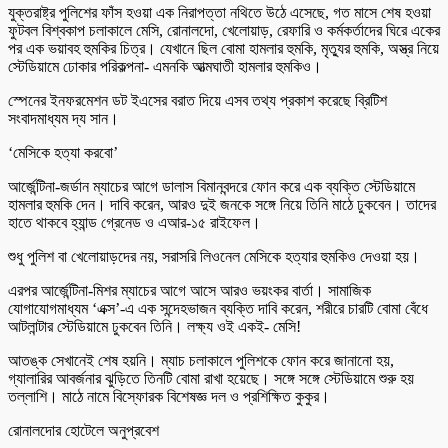
যুক্তরাষ্ট্র পুলিশের ফাঁস হওয়া এক নিরাপত্তা নথিতে উঠে এসেছে, গত মাসে শেষ হওয়া
ফুটবল বিশ্বকাপ চলাকালে মেসি, রোনালদো, খেলোয়াড়, রেফারি ও কর্মকর্তাদের ঘিরে একের
পর এক ভয়াবহ হুমকির চিত্র। যেখানে ছিল বোমা হামলার হুমকি, মৃত্যুর হুমকি, অস্ত্র নিয়ে
স্টেডিয়ামে ঢোকার পরিকল্পনা- এমনকি আত্মঘাতী হামলার হুমকিও।
স্পেনের ইনফরমেশন ডট ইএসের বরাত দিয়ে এসব তথ্য প্রকাশ করেছে ব্রিটিশ
সংবাদমাধ্যম দ্য সান।
‘মেসিকে হত্যা করবো’
আর্জেন্টিনা-জর্ডান ম্যাচের আগে ডালাস বিমানবন্দরে ফোন করে এক ব্যক্তি স্টেডিয়ামে
হামলার হুমকি দেন। দাবি করেন, আরও দুই জনকে সঙ্গে নিয়ে তিনি মাঠে ঢুকবেন। তাদের
হাতে থাকবে হ্যান্ড গ্রেনেড ও এআর-১৫ রাইফেল।
শুধু পুলিশ বা খেলোয়াড়দের নয়, সরাসরি লিওনেল মেসিকে হত্যার হুমকিও দেওয়া হয়।
এরপর আর্জেন্টিনা-মিশর ম্যাচের আগে আসে আরও ভয়ংকর বার্তা। সামাজিক
যোগাযোগমাধ্যম ‘এক্স’-এ এক সন্দেহভাজন ব্যক্তি দাবি করেন, শরীরে চারটি বোমা বেঁধে
আটলান্টার স্টেডিয়ামে ঢুকবেন তিনি। লক্ষ্য ওই একই- মেসি!
আতঙ্ক সেখানেই শেষ হয়নি। ম্যাচ চলাকালে পুলিশকে ফোন করে জানানো হয়,
গ্যালারির আবর্জনার ঝুড়িতে তিনটি বোমা রাখা হয়েছে। সঙ্গে সঙ্গে স্টেডিয়ামে শুরু হয়
তল্লাশি। মাঠে নামে বিস্ফোরক বিশেষজ্ঞ দল ও প্রশিক্ষিত কুকুর।
রোনালদোর হোটেলে অনুপ্রবেশ