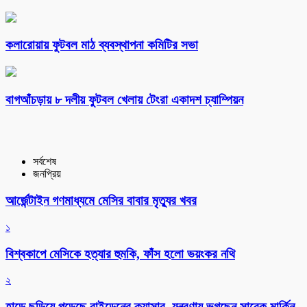
কলারোয়ায় ফুটবল মাঠ ব্যবস্থাপনা কমিটির সভা
বাগআঁচড়ায় ৮ দলীয় ফুটবল খেলায় টেংরা একাদশ চ্যাম্পিয়ন
সর্বশেষ
জনপ্রিয়
আর্জেন্টাইন গণমাধ্যমে মেসির বাবার মৃত্যুর খবর
১
বিশ্বকাপে মেসিকে হত্যার হুমকি, ফাঁস হলো ভয়ংকর নথি
২
হাড়ে ছড়িয়ে পড়েছে বাইডেনের ক্যান্সার, যন্ত্রণায় ভুগছেন সাবেক মার্কিন