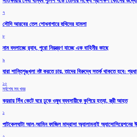
সাতক্ষীরায় সেবা বান্ধব পুলিশ গড়ে তোলার লক্ষ্যে প্রশিক্ষণ কোর্সের উদ্ব
৭
সৌদি আরবের তেল শোধনাগারে হুথিদের হামলা
৮
নাম বদলাচ্ছে র‌্যাব, পুরো নিয়ন্ত্রণ যাচ্ছে এক বাহিনীর কাছে
৯
যারা শান্তিশৃঙ্খলা নষ্ট করতে চায়, তাদের বিরুদ্ধে সতর্ক থাকতে হবে: প্রধানম
১০
সর্বশেষ সব খবর
কয়রায় সিঁধ কেটে ঘরে ঢুকে ওষুধ ব্যবসায়ীকে কুপিয়ে হত্যা, স্ত্রী আহত
১
পাটকেলঘাটা আল-আমিন ফাজিল মাদ্রাসা অ্যালামনাই অ্যাসোসিয়েশনের ঈদ 
২