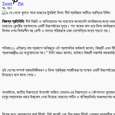
Tweet
Pin
অ-
অ+
নিজস্ব প্রতিনিধি
: দীর্ঘ বিরতি ও অনিশ্চয়তার পর অবশেষে বাংলাদেশি নাগরিকদের জন্য ভারত
ভারতের কেন্দ্রীয় প্রশাসনের একটি উচ্চপর্যায়ের সূত্র। গত কয়েক মাস ধরে ভিসা কার্যক্র
ভিসার ওপর নির্ভরশীল বহু রোগী ও তাদের পরিবারকে চরম ভোগান্তির মধ্যে পড়তে হয়।
শনিবার (২ এপ্রিল) নাম প্রকাশে অনিচ্ছুক ওই প্রশাসনিক কর্মকর্তা জানান, বিষয়টি এখন ন
প্রধানমন্ত্রীর-এর অনুমোদনের পর।” তিনি আরও জানান, বর্তমানে বিষয়টি সরাসরি নজরদারিত
দুই দেশের সম্পর্ক স্বাভাবিকীকরণ ও ভিসা প্রক্রিয়া সহজীকরণের লক্ষ্যে একটি উচ্চপর্
দিয়েছেন বলে জানা গেছে।
অন্যদিকে, জাতীয় নিরাপত্তা উপদেষ্টা অজিত দোভাল-এর নিরাপত্তা ও কৌশলগত মূল্যায়নও এ
চালুর সম্ভাবনার খবরে উচ্ছ্বাস দেখা দিয়েছে ভারতের পর্যটন ও বাণিজ্যনির্ভর অঞ্চলগুলোর 
বিশেষ করে কোলকাতার পার্ক স্ট্রিট, নিউ মার্কেট এবং ফ্রি স্কুল স্ট্রিট এলাকার ব্যবসায়ী