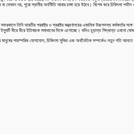
ল বা দোকান নয়, পুরো স্থানীয় অর্থনীতি আবার চাঙ্গা হয়ে উঠবে। বিশেষ করে চিকিৎসা পর্যট
সফরকালে তিনি ভারতীয় পররাষ্ট্র ও স্বরাষ্ট্র মন্ত্রণালয়ের একাধিক উচ্চপদস্থ কর্মকর্তার 
া ইস্যুটি ধীরে ধীরে ইতিবাচক সমাধানের দিকে এগোচ্ছে। যদিও চূড়ান্ত সিদ্ধান্ত এখনো ঘোষ
 দেশের মানুষের পারস্পরিক যোগাযোগ, চিকিৎসা সুবিধা এবং অর্থনৈতিক সম্পর্কেও নতুন গতি আন