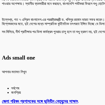
পাওয়ার অপেক্ষায়। স্থানীয় ব্যবসায়ীরা মনে করছেন, বাংলাদেশি পর্যটকরা ফিরলে শুধু হোটে
উল্লেখ্য, গত ৭ এপ্রিল বাংলাদেশ-এর পররাষ্ট্রমন্ত্রী ড. খলিলুর রহমান ভারত সফর করেন। 
বিশ্লেষকদের মতে, দুই দেশের মধ্যে সাম্প্রতিক কূটনৈতিক তৎপরতা ইঙ্গিত দিচ্ছে যে ভিস
সব মিলিয়ে, দীর্ঘ প্রতীক্ষার পর ভিসা কার্যক্রম পুনরায় চালু হলে তা শুধু ভ্রমণ নয়, দুই
Ads small one
আপনার মতামত লিখুন
সর্বশেষ
জনপ্রিয়
জেলা পরিষদ প্রশাসকের সঙ্গে ভূমিহীন নেতৃবৃন্দের সাক্ষাৎ