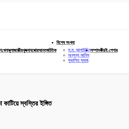
বিশেষ সংখ্যা
স.ম. আলাউদ্দিন
ষা
খেলাধুলা
জাতীয়
খুলনা
যশোর
আন্তর্জাতিক
সম্পাদকীয়
ই-পেপার
অন্যন্য আনিস
সুভাশিত সুভাষ
া কাটিয়ে স্বস্তির ইঙ্গিত