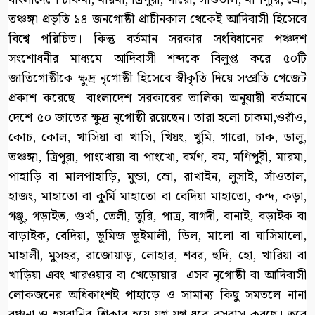
তঞ্চঙ্গা প্রভৃতি ১৪ জনগোষ্ঠী প্রাচীনকাল থেকেই আদিবাসী হিসেবে
বিশ্বে পরিচিত। কিন্তু বর্তমান সরকার সংবিধানের পঞ্চদশ
সংশোধনীর মাধ্যমে আদিবাসী শব্দকে বিলুপ্ত করে ৫০টি
জাতিগোষ্ঠীকে ক্ষুদ্র নৃগোষ্ঠী হিসেবে স্বীকৃতি দিয়ে সম্প্রতি গেজেট
প্রকাশ করেছে। বাংলাদেশ সরকারের তালিকা অনুযায়ী বর্তমানে
দেশে ৫০ জাতের ক্ষুদ্র নৃগোষ্ঠী রয়েছেন। তারা হলো চাকমা,ওরাঁও,
কোচ, কোল, খাসিয়া বা খাসি, খিয়ং, খুমি, গারো, চাক, ডালু,
তঞ্চঙ্গা, ত্রিপুরা, পাংখোয়া বা পাংখো, বর্মণ, বম, মণিপুরী, মারমা,
পাহাড়ি বা মালপাহাড়ি, মুন্ডা, ম্রো, রাখাইন, লুসাই, সাঁওতাল,
হাজং, মাহাতো বা কুর্মি মাহাতো বা বেদিয়া মাহাতো, কন্দ, কড়া,
গঞ্জু, গড়াইত, গুর্খা, তেলী, তুরি, পাত্র, বাগদী, বানাই, বড়াইক বা
বাড়াইক, বেদিয়া, ভূমিজ ভূইমালী, ডিল, মালো বা ঘাসিমালো,
মাহালী, মুসহর, রাজোয়াড়, লোহার, শবর, হুদি, হো, খারিয়া বা
খাড়িয়া এবং খারওয়ার বা খেড়োয়ার। এসব নৃগোষ্ঠী বা আদিবাসী
লোকজনের অধিকাংশই পাহাড়ে ও সামান্য কিছু সমতলে নানা
বঞ্চনা ও হয়রানির শিকার হয়ে যুগ যুগ ধরে বসবাস করছে। তবে