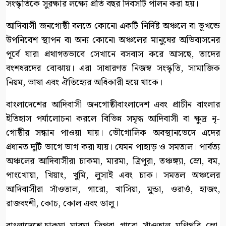
সংস্কৃতিকে সুরক্ষার লক্ষ্যে প্রতি বছর দিবসটি পালন করা হয়।
আদিবাসী জনগোষ্ঠী বলতে কোনো একটি নির্দিষ্ট অঞ্চলে বা ভূখন্ডে
উপনিবেশ স্থাপন বা অন্য কোনো অঞ্চলের মানুষের অভিবাসনের
পূর্বে যারা প্রথাগতভাবে সেখানে বসবাস করে আসছে, তাদের
বংশধরদের বোঝায়। এরা সাধারণত নিজস্ব সংস্কৃতি, সামাজিক
নিয়ম, ভাষা এবং ঐতিহ্যের অধিকারী হয়ে থাকে।
বাংলাদেশের আদিবাসী জনগোষ্ঠীবাংলাদেশ এবং প্রাচীন বাংলার
ইতিহাস পর্যালোচনা করলে বিভিন্ন সমৃদ্ধ আদিবাসী বা ক্ষুদ্র নৃ-
গোষ্ঠীর সন্ধান পাওয়া যায়। ভৌগোলিক অবস্থানভেদে এদের
প্রধানত দুটি ভাগে ভাগ করা যায়। যেমন পাহাড় ও সমতাল। পার্বত্য
অঞ্চলের আদিবাসীরা চাকমা, মারমা, ত্রিপুরা, তঞ্চঙ্গ্যা, ম্রো, বম,
পাংখোয়া, খিয়াং, খুমি, লুসাই এবং চাক। সমতল অঞ্চলের
আদিবাসীরা সাঁওতাল, গারো, খাসিয়া, মুন্ডা, ওরাওঁ, হাজং,
রাজবংশী, কোচ, কোল এবং ডালু।
বাংলাদেশে চাকমা, মারমা, ত্রিপুরা, গারো, সাঁওতাল, মণিপুরি, ম্রো,