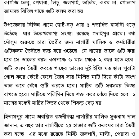
কাগজি লেবু, পেয়ারা, লিচু, জলপাই, ডালিম, করম চা, গোলাপ
জামসহ বিভিন্ন গাছে গুটি কলম করা হয়।
উপজেলার বিভিন্ন গ্রামে ছোট-বড় প্রায় ৫ শতাধিত নার্সারী গড়ে
উঠেছে। যার উল্লেখযোগ্য সংখ্যা রয়েছে গদাইপুর গ্রামে। বর্ষা
মৌসুম শুরুতে চারা তৈরীর জন্য নার্সারী মালিক ও কর্মচারীরা
গুটিকলম তৈরীতে ব্যস্ত হয়ে ওঠেছে। যে গাছের ডালে গুটি করা
হবে সে ডালের বয়স কমপক্ষে ৬ মাস থেকে ২ বছর হতে হবে।
গুটি কলম তৈরী করতে গাছের ডালের দুই ইঞ্চি মত ছাল পুরাটা
গোল করে কেঁটে ফেলে জৈব সার মিশ্রিত মাটি দিয়ে কাঁটা অংশ
ভাল করে বেঁধে গুটি করতে হবে। মাটির গুটি সবসময় ভিজা
রাখতে হবে। মাটিতে পলিথিন দিয়ে শক্ত করে বেঁধে দিতে হবে। ১
মাসের মধ্যেই মাটির ভিতর থেকে শিকড় বেড় হয়।
হিতামপুর গ্রামে অবস্থিত রজনীগন্ধা নার্সারীর মালিক সুকনাথ পাল
জানান, এ বছর তার নার্সারীতে ২৫ হাজার গুটি কলমের চারা তৈরী
করা হচ্ছে। এর মধ্যে রয়েছে মিস্টি জলপাই, মাল্টা, পেয়ারা ও