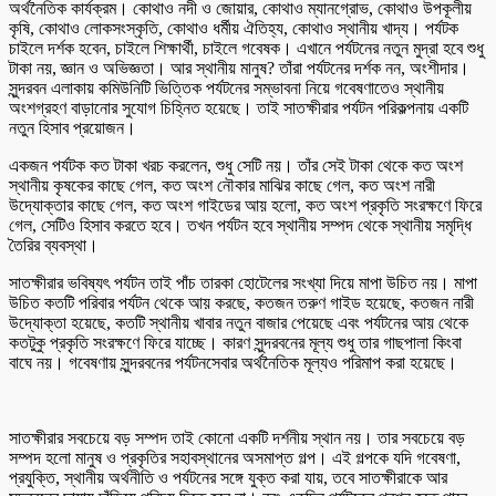
অর্থনৈতিক কার্যক্রম। কোথাও নদী ও জোয়ার, কোথাও ম্যানগ্রোভ, কোথাও উপকূলীয়
কৃষি, কোথাও লোকসংস্কৃতি, কোথাও ধর্মীয় ঐতিহ্য, কোথাও স্থানীয় খাদ্য। পর্যটক
চাইলে দর্শক হবেন, চাইলে শিক্ষার্থী, চাইলে গবেষক। এখানে পর্যটনের নতুন মুদ্রা হবে শুধু
টাকা নয়, জ্ঞান ও অভিজ্ঞতা। আর স্থানীয় মানুষ? তাঁরা পর্যটনের দর্শক নন, অংশীদার।
সুন্দরবন এলাকায় কমিউনিটি ভিত্তিক পর্যটনের সম্ভাবনা নিয়ে গবেষণাতেও স্থানীয়
অংশগ্রহণ বাড়ানোর সুযোগ চিহ্নিত হয়েছে। তাই সাতক্ষীরার পর্যটন পরিকল্পনায় একটি
নতুন হিসাব প্রয়োজন।
একজন পর্যটক কত টাকা খরচ করলেন, শুধু সেটি নয়। তাঁর সেই টাকা থেকে কত অংশ
স্থানীয় কৃষকের কাছে গেল, কত অংশ নৌকার মাঝির কাছে গেল, কত অংশ নারী
উদ্যোক্তার কাছে গেল, কত অংশ গাইডের আয় হলো, কত অংশ প্রকৃতি সংরক্ষণে ফিরে
গেল, সেটিও হিসাব করতে হবে। তখন পর্যটন হবে স্থানীয় সম্পদ থেকে স্থানীয় সমৃদ্ধি
তৈরির ব্যবস্থা।
সাতক্ষীরার ভবিষ্যৎ পর্যটন তাই পাঁচ তারকা হোটেলের সংখ্যা দিয়ে মাপা উচিত নয়। মাপা
উচিত কতটি পরিবার পর্যটন থেকে আয় করছে, কতজন তরুণ গাইড হয়েছে, কতজন নারী
উদ্যোক্তা হয়েছে, কতটি স্থানীয় খাবার নতুন বাজার পেয়েছে এবং পর্যটনের আয় থেকে
কতটুকু প্রকৃতি সংরক্ষণে ফিরে যাচ্ছে। কারণ সুন্দরবনের মূল্য শুধু তার গাছপালা কিংবা
বাঘে নয়। গবেষণায় সুন্দরবনের পর্যটনসেবার অর্থনৈতিক মূল্যও পরিমাপ করা হয়েছে।
সাতক্ষীরার সবচেয়ে বড় সম্পদ তাই কোনো একটি দর্শনীয় স্থান নয়। তার সবচেয়ে বড়
সম্পদ হলো মানুষ ও প্রকৃতির সহাবস্থানের অসমাপ্ত গল্প। এই গল্পকে যদি গবেষণা,
প্রযুক্তি, স্থানীয় অর্থনীতি ও পর্যটনের সঙ্গে যুক্ত করা যায়, তবে সাতক্ষীরাকে আর