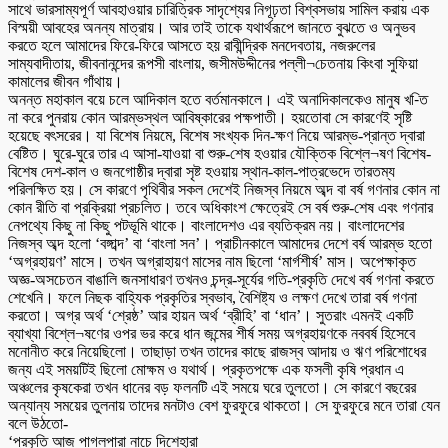
সাথে ভারসাম্যপূর্ণ আবহাওয়ার চারিত্রিক সাদৃশ্যের নিগূঢ়তা বিশ্বসভায় সামিল করায় এক
বিস্ময়ী আবহের অনন্য মাত্রায়। আর তাই তাকে যথার্থরূপে জানতে বুঝতে ও অনুভব
করতে হলে আমাদের ফিরে-ফিরে আসতে হয় রাবীন্দ্রিক মনদেবতায়, নজরুলের
সাম্যবাদীতায়, জীবনানন্দের রূপসী বাংলায়, জসীমউদ্দীনের পল্লী¬চেতনায় কিংবা সুফিয়া
কামালের জীবন গাঁথায়।
অনন্ত মহাকাল বয়ে চলে আদিকাল হতে বর্তমানকালে। এই অনাদিকালকেও মানুষ খ-িত
না করে পুনরায় কোন আরম্ভস্থল আবিষ্কারের পক্ষপাতী। হয়তোবা সে কারণেই সৃষ্টি
হয়েছে বৎসরের। যা বিশেষ নিয়মে, বিশেষ সংখ্যক দিন-ক্ষণ নিয়ে আরম্ভ-প্রান্ত দ্বারা
বেষ্টিত। ঘুরে-ঘুরে তার এ আসা-যাওয়া বা শুরু-শেষ হওয়ার যৌক্তিক বিশ্লে¬ষণ বিশেষ-
বিশেষ দেশ-কাল ও জনগোষ্ঠীর দ্বারা সৃষ্ট হওয়ায় স্থান-কাল-পাত্রভেদে তারতম্য
পরিলক্ষিত হয়। সে কারণে পৃথিবীর সকল দেশেই নিজস্ব নিয়মে অব্দ বা বর্ষ গণনার কোন না
কোন রীতি বা প্রক্রিয়া প্রচলিত। তবে অধিকাংশ ক্ষেত্রেই সে বর্ষ শুরু-শেষ এবং গণনার
নেপথ্যে কিছু না কিছু পটভূমি থাকে। বাংলাদেশও এর ব্যতিক্রম নয়। বাংলাদেশের
নিজস্ব অব্দ হলো ‘বঙ্গাব্দ’ বা ‘বাংলা সন’। প্রাচীনকালে আমাদের দেশে বর্ষ আরম্ভ হতো
‘অগ্রহায়ণ’ মাসে। তখন অগ্রাহায়ণ মাসের নাম ছিলো ‘মার্গশীর্ষ’ মাস। অপেক্ষাকৃত
অজ্ঞ-অসচেতন বাঙালি জনসাধারণ তখনও চন্দ্র-সূর্যের গতি-প্রকৃতি দেখে বর্ষ গণনা করতে
শেখেনি। ফলে নিছক বাহ্যিক প্রকৃতির স্বভাব, বৈশিষ্ট্য ও লক্ষণ দেখে তারা বর্ষ গণনা
করতো। অগ্র অর্থ ‘শ্রেষ্ঠ’ আর হায়ন অর্থ ‘ব্রীহি’ বা ‘ধান’। সুতরাং এমনই একটি
ব্যাখ্যা বিশ্লে¬ষণের ওপর ভর করে ধান জন্মের শীর্ষ সময় অগ্রহায়ণকে নববর্ষ হিসেবে
মনোনীত করে নিয়েছিলো। তাছাড়া তখন তাদের কাছে রাজস্ব আদায় ও ঋণ পরিশোধের
জন্য এই সময়টিই ছিলো মোক্ষম ও যথার্থ। প্রকৃতপক্ষে এক ফসলী কৃষি প্রধান এ
অঞ্চলের কৃষকেরা তখন ধানের বড় ফলনটি এই সময়ে ঘরে তুলতো। সে কারণে বছরের
অন্যান্য সময়ের তুলনায় তাদের মনটাও বেশ ফুরফুরে থাকতো। সে ফুরফুরে মনে তারা যেন
বলে উঠতো-
‘প্রকৃতি আজ পাগলপারা নাচে দিশেহারা