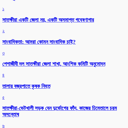
১
সাতক্ষীরা একটি জেলা নয়, একটি অসমাপ্ত গবেষণাগার
২
সাংবাদিকতা: আমরা কোমন সাংবাদিক চাই?
৩
পেশাজীবী দল সাতক্ষীরা জেলা শাখা, আংশিক কমিটি অনুমোদন
৪
তালায় বজ্রপাতে কৃষক নিহত
৫
সাতক্ষীরা-ভেটখালী সড়ক যেন দুর্ভোগের ফাঁদ, কাজের ঢিমেতালে চরম
অসন্তোষ
৬