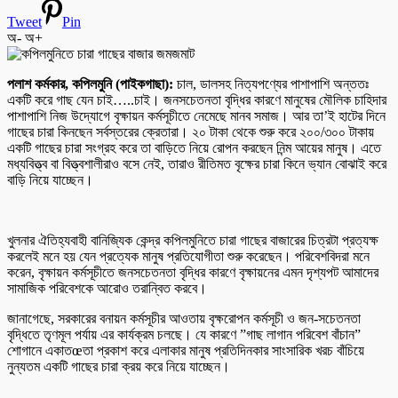
Tweet
Pin
অ-
অ+
পলাশ কর্মকার, কপিলমুনি (পাইকগাছা):
চাল, ডালসহ নিত্যপণ্যের পাশাপাশি অন্ততঃ
একটি করে গাছ যেন চাই…..চাই। জনসচেতনতা বৃদ্ধির কারণে মানুষের মৌলিক চাহিদার
পাশাপাশি নিজ উদ্যোগে বৃক্ষায়ন কর্মসূচীতে নেমেছে মানব সমাজ। আর তা’ই হাটের দিনে
গাছের চারা কিনছেন সর্বস্তরের ক্রেতারা। ২০ টাকা থেকে শুরু করে ২০০/৩০০ টাকায়
একটি গাছের চারা সংগ্রহ করে তা বাড়িতে নিয়ে রোপন করছেন নিন্ম আয়ের মানুষ। এতে
মধ্যবিত্ত্ব বা বিত্ত্বশালীরাও বসে নেই, তারাও রীতিমত বৃক্ষের চারা কিনে ভ্যান বোঝাই করে
বাড়ি নিয়ে যাচ্ছেন।
খুলনার ঐতিহ্যবাহী বানিজ্যিক কেন্দ্র কপিলমুনিতে চারা গাছের বাজারের চিত্রটা প্রত্যক্ষ
করলেই মনে হয় যেন প্রত্যেক মানুষ প্রতিযোগীতা শুরু করেছেন। পরিবেশবিদরা মনে
করেন, বৃক্ষায়ন কর্মসূচীতে জনসচেতনতা বৃদ্ধির কারণে বৃক্ষায়নের এমন দৃশ্যপট আমাদের
সামাজিক পরিবেশকে আরোও তরান্বিত করবে।
জানাগেছে, সরকারের বনায়ন কর্মসূচীর আওতায় বৃক্ষরোপন কর্মসূচী ও জন-সচেতনতা
বৃদ্ধিতে তৃণমূল পর্যায় এর কার্যক্রম চলছে। যে কারণে ”গাছ লাগান পরিবেশ বাঁচান”
শোগানে একাতœতা প্রকাশ করে এলাকার মানুষ প্রতিদিনকার সাংসারিক খরচ বাঁচিয়ে
নুন্যতম একটি গাছের চারা ক্রয় করে নিয়ে যাচ্ছেন।