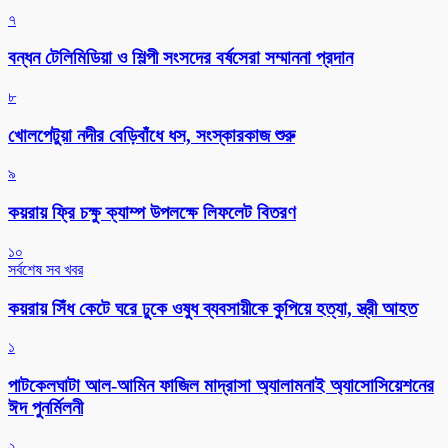
৭
বন্ধন টেলিমিডিয়া ও শিল্পী সংসদের বর্ষসেরা সম্মাননা প্রদান
৮
খোলপেটুয়া নদীর বেড়িবাঁধে ধস, সংস্কারকাজ শুরু
৯
কয়রায় ফ্রি চক্ষু ক্যাম্প উপলক্ষে লিফলেট বিতরণ
১০
সর্বশেষ সব খবর
কয়রায় সিঁধ কেটে ঘরে ঢুকে ওষুধ ব্যবসায়ীকে কুপিয়ে হত্যা, স্ত্রী আহত
১
পাটকেলঘাটা আল-আমিন ফাজিল মাদ্রাসা অ্যালামনাই অ্যাসোসিয়েশনের
ঈদ পুনর্মিলনী
২