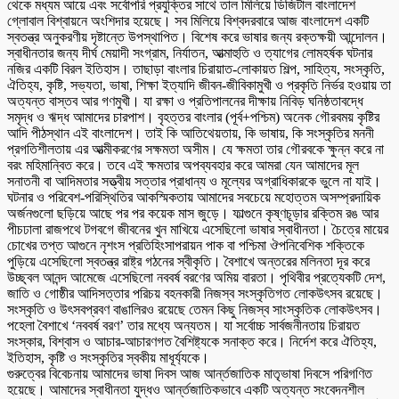
থেকে মধ্যম আয়ে এবং সর্বোপরি প্রযুক্তির সাথে তাল মিলিয়ে ডিজিটাল বাংলাদেশ
গ্লোবাল বিশ্বায়নে অংশিদার হয়েছে। সব মিলিয়ে বিশ্বদরবারে আজ বাংলাদেশ একটি
স্বতন্ত্র অনুকরণীয় দৃষ্টান্তে উপস্থাপিত। বিশেষ করে ভাষার জন্য রক্তক্ষয়ী আন্দোলন।
স্বাধীনতার জন্য দীর্ঘ মেয়াদী সংগ্রাম, নির্যাতন, আত্মাহুতি ও ত্যাগের লোমহর্ষক ঘটনার
নজির একটি বিরল ইতিহাস। তাছাড়া বাংলার চিরায়াত-লোকায়ত শিল্প, সাহিত্য, সংস্কৃতি,
ঐতিহ্য, কৃষ্টি, সভ্যতা, ভাষা, শিক্ষা ইত্যাদি জীবন-জীবিকামুখী ও প্রকৃতি নির্ভর হওয়ায় তা
অত্যন্ত বাস্তব আর গণমুখী। যা রক্ষা ও প্রতিপালনের দীক্ষায় নিবিড় ঘনিষ্ঠতাবদ্ধে
সমৃদ্ধ ও ঋদ্ধ আমাদের চারপাশ। বৃহত্তর বাংলার (পূর্ব+পশ্চিম) অনেক গৌরবময় কৃষ্টির
আদি পীঠস্থান এই বাংলাদেশ। তাই কি আতিথেয়তায়, কি ভাষায়, কি সংস্কৃতির মননী
প্রগতিশীলতায় এর আত্মীকরণের সক্ষমতা অসীম। যে ক্ষমতা তার গৌরবকে ক্ষুন্ন করে না
বরং মহিমান্বিত করে। তবে এই ক্ষমতার অপব্যবহার করে আমরা যেন আমাদের মূল
সনাতনী বা আদিমতার সত্ত্বীয় সত্তার প্রাধান্য ও মূল্যের অগ্রাধিকারকে ভুলে না যাই।
ঘটনার ও পরিবেশ-পরিস্থিতির আকস্মিকতায় আমাদের সবচেয়ে মহোত্তম অসম্প্রদায়িক
অর্জনগুলো ছড়িয়ে আছে পর পর কয়েক মাস জুড়ে। ফাল্গুনে কৃষ্ণচূড়ার রক্তিম রঙ আর
পীচঢালা রাজপথে টগবগে জীবনের খুন মাখিয়ে এসেছিলো ভাষার স্বাধীনতা। চৈত্রে মায়ের
চোখের তপ্ত আগুনে নৃশংস প্রতিহিংসাপরায়ন পাক বা পশ্চিমা ঔপনিবেশিক শক্তিকে
পুড়িয়ে এসেছিলো স্বতন্ত্র রাষ্ট্র গঠনের স্বীকৃতি। বৈশাখে অন্তরের মলিনতা দূর করে
উচ্ছ্বল আনন্দ আমেজে এসেছিলো নববর্ষ বরণের অমিয় বারতা। পৃথিবীর প্রত্যেকটি দেশ,
জাতি ও গোষ্ঠীর আদিসত্তার পরিচয় বহনকারী নিজস্ব সংস্কৃতিগত লোকউৎসব রয়েছে।
সংস্কৃতি ও উৎসবপ্রবণ বাঙালিরও রয়েছে তেমন কিছু নিজস্ব সাংস্কৃতিক লোকউৎসব।
পহেলা বৈশাখে ‘নববর্ষ বরণ’ তার মধ্যে অন্যতম। যা সর্বোচ্চ সার্বজনীনতায় চিরায়ত
সংস্কার, বিশ্বাস ও আচার-আচারণগত বৈশিষ্ট্যকে সনাক্ত করে। নির্দেশ করে ঐতিহ্য,
ইতিহাস, কৃষ্টি ও সংস্কৃতির স্বকীয় মাধূর্য্যকে।
গুরুত্বের বিবেচনায় আমাদের ভাষা দিবস আজ আর্ন্তজাতিক মাতৃভাষা দিবসে পরিগণিত
হয়েছে। আমাদের স্বাধীনতা যুদ্ধও আর্ন্তজাতিকভাবে একটি অত্যন্ত সংবেদনশীল