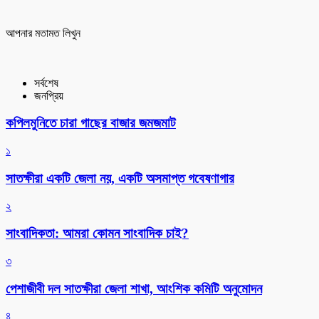
আপনার মতামত লিখুন
সর্বশেষ
জনপ্রিয়
কপিলমুনিতে চারা গাছের বাজার জমজমাট
১
সাতক্ষীরা একটি জেলা নয়, একটি অসমাপ্ত গবেষণাগার
২
সাংবাদিকতা: আমরা কোমন সাংবাদিক চাই?
৩
পেশাজীবী দল সাতক্ষীরা জেলা শাখা, আংশিক কমিটি অনুমোদন
৪