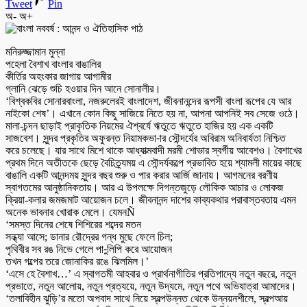
Tweet
Pin
অ-
অ+
মনিরুজ্জামান মুন্না
পহেলা বৈশাখ বাংলার বাঙালির
কীর্তির অহংকার জাগায় আগামীর
গ্লানি ঝেড়ে শুচি হওয়ার দিন আনে সোনালীর।
‘বিশ্বকবির সোনারবাংলা, নজরুলেরই বাংলাদেশ, জীবনানন্দের রূপসী বাংলা রূপের যে আর
নাইকো শেষ’। এখানে কোন কিছু সাজিয়ে নিতে হয় না, আপনা আপনিই সব সেজে ওঠে।
মালা-চন্দন ছাড়াই প্রাকৃতিক নিয়মের ঐশ্বর্যে ঋতুতে ঋতুতে হাজির হয় এক একটি
সাজবেশ। সুন্দর প্রকৃতির অফুরন্ত নিয়ামকভা-ার সৌন্দর্যের অবিরাম অনিবার্যতা নিশ্চিত
করে চলেছে। যার সাথে মিশে থাকে আধ্যাত্মবাদী মরমী শোভার স্বর্গীয় আবেশও। বৈশাখের
প্রথম দিনে অতীতকে ছেড়ে বৈচিত্র্যময় এ সৌন্দর্যকল্পে প্রভাবিত হয়ে শ্যামলী মায়ের কাছে
বাঙালি একটি আনন্দময় সুন্দর বছর শুরু ও পার করার আর্জি জানায়। আগমনের বরণীয়
স্বাগতমের আনুষ্ঠানিকতায়। আর এ উপলক্ষে দিগন্তজুড়ে লৌকিক আচার ও লোকজ
ক্রিয়া-কলার জমজমাট আয়োজন চলে। জীবনানন্দ দাশের কাব্যকথার পরাবাস্তবতায় এমন
অনেক ভাবনার খোরাক মেলে। যেমনÑ
‘সমস্ত দিনের শেষে শিশিরের শব্দের মতন
সন্ধ্যা আসে; ডানার রৌদ্রের গন্ধ মুছে ফেলে চিল;
পৃথিবীর সব রঙ নিভে গেলে পা-ুলিপি করে আয়োজন
তখন গল্পের তরে জোনাকির রঙে ঝিলমিল।’
‘এসে হে বৈশাখ…’ এ স্বাগতমী আহবার ও প্রার্থনাগীতির প্রতিপাদ্যে নতুন বছরে, নতুন
প্রভাতে, নতুন আলোয়, নতুন প্রত্যয়ে, নতুন উদ্যমে, নতুন পথে অভিযাত্রা আমাদের।
‘তলাবিহীন ঝুড়ি’র মতো অপবাদ সাথে নিয়ে স্বল্পউন্নত থেকে উন্নয়নশীলে, স্বল্পআয়