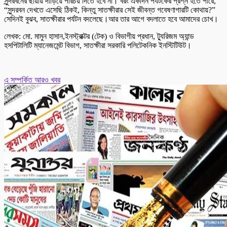
সুন্দরবনের ছায়ায় দাঁড়িয়ে পরিচয় দিতে হবে না। বরং একদিন পর্যটকের প্রশ্ন হতে পারে,
“সুন্দরবন দেখতে এসেছি ঠিকই, কিন্তু সাতক্ষীরার সেই জীবন্ত গবেষণাগারটি কোথায়?”
সেদিনই বুঝব, সাতক্ষীরার পর্যটন বদলেছে।আর তার আগে বদলাতে হবে আমাদের চোখ।
লেখক: মো. মামুন হাসান,ইনস্ট্রাক্টর (টেক) ও বিভাগীয় প্রধান, ট্যুরিজম অ্যান্ড
হসপিটালিটি ম্যানেজমেন্ট বিভাগ, সাতক্ষীরা সরকারি পলিটেকনিক ইনস্টিটিউট।
এ সম্পর্কিত আরও খবর