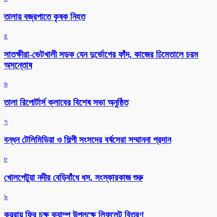
তালায় বজ্রপাতে কৃষক নিহত
৫
সাতক্ষীরা-ভেটখালী সড়ক যেন দুর্ভোগের ফাঁদ, কাজের ঢিমেতালে চরম
অসন্তোষ
৬
‎তালা রিপোর্টার্স ক্লাবের বিশেষ সভা অনুষ্ঠিত
৭
বন্ধন টেলিমিডিয়া ও শিল্পী সংসদের বর্ষসেরা সম্মাননা প্রদান
৮
খোলপেটুয়া নদীর বেড়িবাঁধে ধস, সংস্কারকাজ শুরু
৯
কয়রায় ফ্রি চক্ষু ক্যাম্প উপলক্ষে লিফলেট বিতরণ