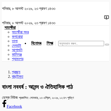
শনিবার, ৮ আগস্ট ২০২৬, ২৩ শ্রাবণ ১৪৩৩
শনিবার, ৮ আগস্ট ২০২৬, ২৩ শ্রাবণ ১৪৩৩
সাতক্ষীরা
সাতক্ষীরা সদর
কলারোয়া
তালা
বিনোদন
শিক্ষা
খেলাধুলা
জাতীয়
খুলনা
যশোর
দেবহাটা
আশাশুনি
কালিগঞ্জ
শ্যামনগর
প্রচ্ছদ
বাছাইকৃত
বাংলা নববর্ষ : আনন্দ ও ঐতিহাসিক পাঠ
ডেস্ক নিউজ
প্রকাশিত: সোমবার, ১৩ এপ্রিল, ২০২৬, ১২:৪৭ পূর্বাহ্ণ
Facebook