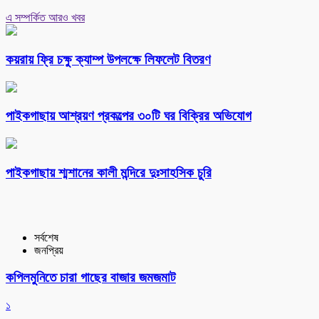
এ সম্পর্কিত আরও খবর
কয়রায় ফ্রি চক্ষু ক্যাম্প উপলক্ষে লিফলেট বিতরণ
পাইকগাছায় আশ্রয়ণ প্রকল্পের ৩০টি ঘর বিক্রির অভিযোগ
পাইকগাছায় শ্মশানের কালী মন্দিরে দুঃসাহসিক চুরি
সর্বশেষ
জনপ্রিয়
কপিলমুনিতে চারা গাছের বাজার জমজমাট
১