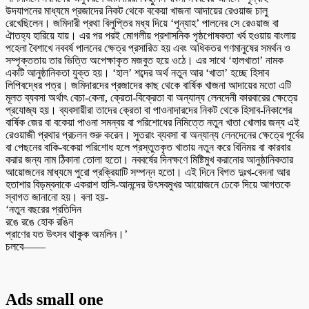
উদযাপনের মাধ্যমে প্রজাদের নিকট থেকে বকেয়া খাজনা আদায়ের রেওয়াজ চালু
রেখেছিলেন। জমিদারী প্রথা বিলুপ্তির মধ্য দিয়ে ‘পূন্যাহ’ পালনের সে রেওয়াজ বা
ঐাতহ্য হারিয়ে যায়। এর পর পরই মোগলীয় প্রশাসনিক পৃষ্ঠপোষকতা খর্ব হওয়ায় বাংলায়
পহেলা বৈশাখে নববর্ষ পালনের ক্ষেত্র প্রসারিত হয় এবং অধিকতর গণমানুষের সমর্থন ও
সম্পৃক্ততায় তার ভিত্তি অপেক্ষাকৃত মজবুত হয়ে ওঠে। এর সাথে ‘হালখাতা’ নামক
একটি আনুষ্ঠানিকতা যুক্ত হয়। ‘হাল’ শব্দের অর্থ নতুন আর ‘খাতা’ হচ্ছে হিসাব
লিপিবদ্ধের পত্র। জমিদারদের প্রজাদের কাছ থেকে বার্ষিক খাজনা আদায়ের মতো এটি
মূলত ব্যবসা অর্থাৎ বেচা-কেনা, ক্রেতা-বিক্রেতা বা অন্যান্য লেনদেনী কারবারের ক্ষেত্রে
প্রযোজ্য হয়। ব্যবসায়ীরা তাদের ক্রেতা বা পাওনাদারদের নিকট থেকে হিসাব-নিকাশের
বার্ষিক জের বা বকেয়া পাওনা সমন্বয় বা পরিশোধের নিমিত্তে নতুন খাতা খোলার জন্য এই
রেওয়াজী প্রথার প্রচলন শুরু করেন। সুতরাং ব্যবসা বা অন্যান্য লেনদেনের ক্ষেত্রে পূর্বের
বা পেছনের বাকি-বকেয়া পরিশোধ হলে প্রস্তুতকৃত খাতায় নতুন করে বিনিময় বা কারবার
করার জন্য নাম ঠিকানা তোলা হতো। নববর্ষের দিনক্ষণে মিষ্টিমুখ করানোর আনুষ্ঠানিকতার
আয়োজনের মাধ্যমে পুরো প্রক্রিয়াটি সম্পন্ন হতো। এই দিনে বিগত দুঃখ-বেদনা আর
হতাশার বিড়ম্বনাকে একরাশ হাসি-আনন্দের উৎসবমুখর আয়োজনে ঢেকে দিয়ে আগতকে
স্বাগত জানানো হয়। বলা হয়-
‘নতুন বছরের প্রতিদিন
রঙে রঙে হোক রঙিন
প্রাণের যত উৎসব থাকুক অমলিন।’
চলবে——
Ads small one