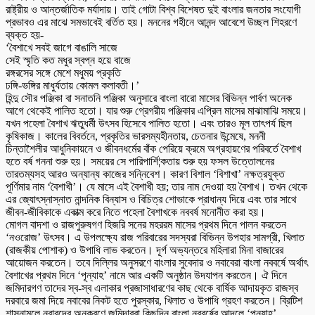
রাষ্ট্রীয় ও আন্তর্জাতিক মর্যাদায়। তাই গোটা বিশ্ব বিশেষত দুই বাংলার জনতার সংযোগী
প্রভাবও এর মাঝে সমভাবেই বর্তিত হয়। মননের গহীনে আনন্দ আবেশে উচ্ছল শিহরণে
ব্যক্ত হয়-
‘বৈশাখে সবই জাগে বাঙালি সাজে
সেই স্মৃতি কত মধুর স্বপ্ন হয়ে বাজে
রঙ্গরসের সঙ্গে মেশে মধুময় প্রকৃতি
ঢঙ্গি-ভঙ্গির মাধুর্যতায় কোমল কলাবতী।’
হিন্দু সৌর পঞ্জিকা বা সনাতনি পঞ্জিকা অনুসারে বাংলা বারো মাসের বিভিন্ন পার্বণ অনেক
আগে থেকেই পালিত হতো। যার শুরু গ্রেগরীয় পঞ্জিকার এপ্রিল মাসের মাঝামাঝি সময়ে।
যখন পহেলা বৈশাখ ঋতুধর্মী উৎসব হিসেবে পালিত হতো। এবং তারও মূল তাৎপর্য ছিল
কৃষিকাজ। কালের বিবর্তনে, প্রকৃতির ভারসম্যহীনতায়, চেতনার উন্মেষে, মননী
চিন্তাশৈলীর আধুনিকায়নে ও জীবনধর্মের বাঁক পেরিয়ে ক্রমে অগ্রহায়ণের পরিবর্তে বৈশাখ
হতে বর্ষ গননা শুরু হয়। সময়ের সে পারিপার্শি¦কতায় শুরু হয় ফসল উত্তোলনের
তারতম্যসহ আরও অন্যান্য কাজের সন্নিবেশ। কারণ বিশাল ‘বিশাখা’ নক্ষত্রযুক্ত
পূর্ণিমার নাম ‘বৈশাখী’। যে মাসে এই বৈশাখী হয়; তার নাম দেওয়া হয় বৈশাখ। তখন থেকে
এর জ্যোৎস্নাস্নাত নান্দনিক বিন্যাস ও বিচিত্র শোভাকে প্রাধান্য দিয়ে এবং তার সাথে
জীবন-জীবিকাকে একাত্ম করে নিতে পহেলা বৈশাখকে নববর্ষ মনোনীত করা হয়।
মোগল বাদশা ও রাজপুরুষগণ হিজরি সনের মহররম মাসের প্রথম দিনে পালন করতেন
‘নওরোজ’ উৎসব। এ উপলক্ষ্যে রাজ পরিবারের সদস্যরা বিভিন্ন উপহার সামগ্রী, খিলাত
(রাজকীয় পোশাক) ও উপাধি লাভ করতেন। দূর্গ অভ্যন্তরে মহিলারা মিনা বাজারের
আয়োজন করতেন। তবে দিল্লির অনুসরণে বাংলার সুবেদার ও নবাবেরা বাংলা নববর্ষে অর্থাৎ
বৈশাখের প্রথম দিনে ‘পূন্যাহ’ নামে আর একটি অনুষ্ঠান উদযাপন করতেন। ঐ দিনে
জমিদারগণ তাদের স্ব-স্ব এলাকার প্রজাসাধারণের কাছ থেকে বার্ষিক আদায়কৃত রাজস্ব
দরবারে জমা দিয়ে নবাবের নিকট হতে পুরস্কার, খিলাত ও উপাধি গ্রহণ করতেন। ব্রিটিশ
শাসনামলে নবাবদের অনুকরণে জমিদাররা কিছুদিন বাংলা নববর্ষের আদলে ‘পূন্যাহ’