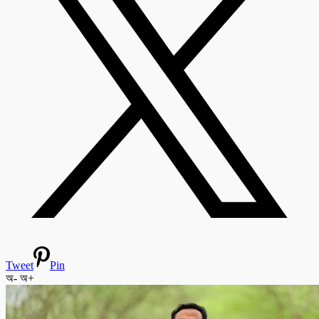
Tweet
Pin
অ-
অ+