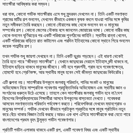
সাতক্ষীরা আবিষ্কার করা সম্ভব।
ধরা যাক, কোনো পর্যটক সাতক্ষীরায় এসে শুধু সুন্দরবন দেখলেন না। তিনি একটি লবণাক্ত
গ্রামের মাটির গল্প শুনলেন, দেখলেন কীভাবে একজন কৃষক বদলে যাওয়া পানির সঙ্গে কৃষির
নতুন সমীকরণ তৈরি করছেন। কোনো মৌয়ালের কাছ থেকে শুনলেন বন ও মানুষের
সম্পর্কের গল্প। কোনো জেলের নৌকায় বসে জানলেন জোয়ারের ভাষা। কোনো নারীর কাছ
থেকে শুনলেন ঘূর্ণিঝড়ের পর একটি পরিবারের পুনর্গঠনের কাহিনি। স্থানীয় রান্না খেলেন,
একটি পরিবারের বাড়িতে রাত কাটালেন এবং পরদিন ইতিহাসের কোনো স্থানে গিয়ে শুনলেন
কয়েক শতাব্দীর গল্প।
তখন পর্যটক শুধু জায়গা দেখছেন না। তিনি একটি ভূখন্ড পড়ছেন। এই ধারণা থেকেই
তৈরি হতে পারে “জীবন্ত সাতক্ষীরা”। যেখানে জাদুঘরের দেয়ালে ইতিহাস বন্দী থাকবে না,
ইতিহাস ছড়িয়ে থাকবে মানুষের জীবনে। নদী হবে প্রদর্শনী, গ্রাম হবে গবেষণাক্ষেত্র,
হোমস্টে হবে শ্রেণিকক্ষ, আর স্থানীয় মানুষ হবেন সেই জীবন্ত জাদুঘরের কিউরেটর।
এটি কল্পনা নয়। সাতক্ষীরার উপকূলে জলবায়ু পরিবর্তন, পানির সংকট ও মানুষের
অভিযোজন নিয়ে সাম্প্রতিক গবেষণায় প্রযুক্তিনির্ভর অভিযোজন এবং স্থানীয় জ্ঞান ও
সংগঠনের গুরুত্ব উঠে এসেছে। তাহলে কেন সাতক্ষীরায় জলবায়ু পর্যটন হবে না?দেশ
বিদেশের বিশ্ববিদ্যালয়ের শিক্ষার্থীরা আসবে উপকূলের বাস্তবতা দেখতে। গবেষকরা
আসবেন লবণাক্ততার পরিবর্তন পর্যবেক্ষণ করতে। পরিবেশবিদরা দেখবেন ম্যানগ্রোভ ও
মানুষের সম্পর্ক। পর্যটক দেখবেন কীভাবে প্রতিকূল প্রকৃতির সঙ্গে মানুষ প্রতিদিন নতুন
করে বেঁচে থাকার বিজ্ঞান তৈরি করছে।আরও এক ধাপ এগিয়ে সাতক্ষীরাকে করা যেতে পারে
বাংলাদেশের প্রথম বৃহৎ উন্মুক্ত পর্যটন গবেষণাগার।
প্রতিটি পর্যটন এলাকায় থাকবে একটি গল্প, একটি গবেষণা বিষয় এবং একটি স্থানীয়