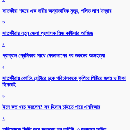
সাতক্ষীরা শহরে এক নারীর অস্বাভাবিক মৃত্যু, গলিত লাশ উদ্ধার
৩
সাতক্ষীরার নতুন জেলা প্রশাসক মিজ কাউসার আজিজ
৪
প্রাক্তন প্রেমিকার সাথে ফোনালাপের পর তরুনের আত্মহত্যা
৫
সাতক্ষীরায় কোচিং সেন্টারে ঢুকে পরিচালককে কুপিয়ে পিটিয়ে জখম ও টাকা
ছিনতাই
৬
ঈদে কত খরচ করলেন? সব হিসাব চাইতে পারে এনবিআর
৭
অনিমেষকে জিম্মি করে জলদস্যু ডন বাহিনী, ৩ জলদস্যু আটক