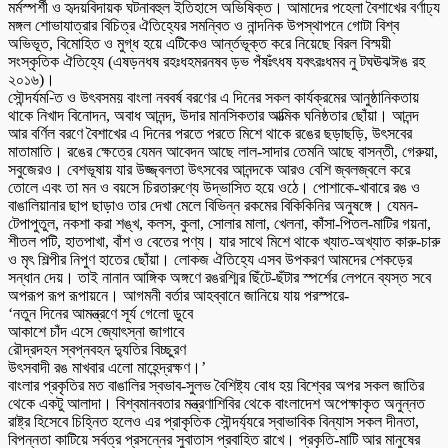
মর্মস্পর্শী ও হৃদয়বিদায়ক ঘটনাবহুল ইতিহাসে অভিষিক্ত। আমাদের পহেলা বৈশাখের বর্ণাঢ্য
মঙ্গল শোভাযাত্রার বিচিত্র ঐতিহ্যের সমন্বিত ও নান্দনিক উপস্থাপনে গোটা বিশ্ব
অভিভূত, বিমোহিত ও মুগ্ধ হয়ে এটিকেও আর্ন্তভূক্ত করে নিয়েছে বিরল বিস্ময়ী
সংস্কৃতিক ঐতিহ্যে (এষড়নধষ রহঃধহমরনষব ড়ভ পঁষঃঁৎধষ যবৎরঃধমব নু টঘঊঝঈঙ রহ
২০১৬)।
সৌন্দর্যম-িত ও উৎবসময় বাংলা নববর্ষ বরণের এ দিনের সকল কার্যক্রমের আনুষ্ঠানিকতায়
থাকে নিখাদ বিনোদন, অবাধ আনন্দ, উদার মানসিকতার আত্মিক ঘনিষ্ঠতার ছোঁয়া। আনন্দ
আর বর্ণিল বরণে বৈশাখের এ দিনের পরতে পরতে মিশে থাকে রঙের ছড়াছড়ি, উৎসবের
মাতামাতি। রঙের ক্ষেত্রে যেমন আবেদন আছে লাল-সাদার তেমনি আছে বাসন্তী, গেরুয়া,
সবুজেরও। বেশভূষায় যার উজ্জ্বলতা উৎসবের আনন্দকে আরও বেশি জ্বলজ্বলে করে
তোলে এবং তা মন ও বয়সে চিরতারুণ্যে উদ্ভাসিত হয়ে ওঠে। পোশাকে-খাবারে রঙ ও
বাঙালিয়ানার ছাপ ছাড়াও তার দেখা মেলে বিভিন্ন রকমের বিকিকিনির অনুষঙ্গে। যেমন-
টেপাপুতুল, নকশা করা শঙ্খ, কলস, কুলা, সোলার মালা, খেলনা, কাঁসা-পিতল-মাটির গয়না,
শীতল পটি, হাতপাখা, বাঁশ ও বেতের পণ্য। যার সাথে মিশে থাকে খ্যাত-অখ্যাত কারু-চারু
ও মৃৎ শিল্পীর নিপুণ হাতের ছোঁয়া। লোকজ ঐতিহ্যে এসব উপকরণ আমদের শেকড়ের
সন্ধান দেয়। তাই নানান আঙ্গিক অঙ্গণে রঙরশ্মির ছিঁটে-ছঁটার স্পর্শের লেপনে ব্যস্ত সবে
অপরূপ রূপ রূপায়নে। আগমনী বর্তার আহব্বানে জানিয়ে যায় পরস্পরে-
‘নতুন দিনের আমন্ত্রণে সূর্য গেলো ডুবে
আকাশে চাঁদ এসে জ্যোৎস্না জাগাবে
রৌদ্রদহন স্বপ্নবহন দ্যুতির বিচ্ছুরণ
উৎসবাদী রঙ মাখবার এলো মাহেন্দ্রক্ষণ।’
বাংলার প্রকৃতির মত বাঙালির স্বভাব-সুলভ বৈশিষ্ট্য বোধ হয় বিশ্বের অপর সকল জাতির
থেকে একটু আলাদা। বিশ্বমানবতার মন্ত্রণাশিবির থেকে বাংলাদেশ অপেক্ষাকৃত অনুন্নত
রাষ্ট্র হিসেবে চিহ্নিত হলেও এর প্রাকৃতিক সৌন্দর্য্যরে স্বাভাবিক বিন্যাস সকল দীনতা,
বিপন্নতা কাটিয়ে সর্বত্র প্রসন্নের সুবাতাস প্রবাহিত রাখে। প্রকৃতি-মাটি আর মানুষের