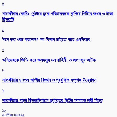
৫
সাতক্ষীরায় কোচিং সেন্টারে ঢুকে পরিচালককে কুপিয়ে পিটিয়ে জখম ও টাকা
ছিনতাই
৬
ঈদে কত খরচ করলেন? সব হিসাব চাইতে পারে এনবিআর
৭
অনিমেষকে জিম্মি করে জলদস্যু ডন বাহিনী, ৩ জলদস্যু আটক
৮
সাতক্ষীরায় ৪৭তম জাতীয় বিজ্ঞান ও প্রযুক্তি সপ্তাহ উদ্বোধন
৯
সাতক্ষীরায় গহনা ছিনতাইকালে দুর্বৃত্তের ইটের আঘাতে নারী নিহত
১০
জনপ্রিয় সব খবর