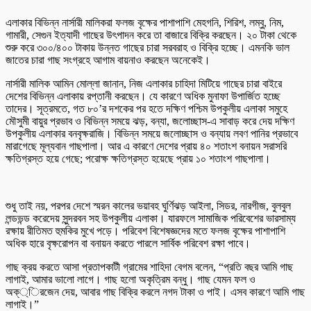
এলাকার বিভিন্ন নার্সারী মালিকরা ফলজ বৃক্ষের পাশাপাশি মেহগনি, শিরিশ, লম্বু, নিম,
গামারী, সেগুন ইত্যাদী গাছের উৎপাদন করে তা বাজারে বিক্রি করছেন। ২০ টাকা থেকে
শুরু করে ৩০০/৪০০ টাকায় উন্নত গাছের চারা সরবরাহ ও বিক্রি হচ্ছে। এমনকি ভাল
জাতের চারা গাছ সংগ্রহে আগাম বায়নাও করছেন অনেকেই।
নার্সারী মালিক আমিন মোল্লা জানান, নিজ এলাকার চাহিদা মিটিয়ে গাছের চারা বাইরে
দেশের বিভিন্ন এলাকায় রপ্তানী করছেন। যে কারণে অধিক মুনাফা উপার্জিত হচ্ছে
তাদের। সূত্রমতে, গত ৮০’র দশকের পর হতে দক্ষিণ পশ্চিম উপকুলীয় এলাকা সমুহে
মৌসুমী বায়ুর প্রভাব ও বিভিন্ন সময়ে ঝড়, বন্যা, জলোচ্ছাস-এ সাবাড় করে দেয় দক্ষিণ
উপকুলীয় এলাকার বনবৃক্ষরাজি। বিভিন্ন সময়ে জলোচ্ছাস ও বন্যায় লবণ পানির প্রভাবে
মারাগেছে মূল্যবান গাছপালা। আর এ কারণে দেশের প্রায় ৪০ শতাংশ বনায়ন সরাসরি
ক্ষতিগ্রস্ত হয়ে গেছে; পরোক্ষ ক্ষতিগ্রস্ত হয়েছে প্রায় ১০ শতাংশ গাছপালা।
শুধু তাই নয়, পরপর দেশে স্মরন কালের ভয়াবহ ঘুর্ণিঝড় আইলা, সিডর, নারগীজ, বুলবুল
লন্ডভন্ড করেদেয় সুন্দরবন সহ উপকুলীয় এলাকা। যারফলে সামাজিক পরিবেশের ভারসাম্য
রক্ষায় রীতিমত হুমকির মুখে পড়ে। পরিবেশ বিশেষজ্ঞদের মতে ফলজ বৃক্ষের পাশাপাশি
অধিক হারে বৃক্ষরোপন বা বনায়ন করতে পারলে সার্বিক পরিবেশ রক্ষা পাবে।
গাছ ক্রয় করতে আসা প্রতাপকাটী গ্রামের শাহিদা বেগম বলেন, “প্রতি বছর আমি গাছ
লাগাই, আমার ভালো লাগে। গাছ হলো অকৃত্রিম বন্ধু। গাছ যেমন ফল ও
অক্্িরজেন দেয়, আবার গাছ বিক্রি করলে নগদ টাকা ও পাই। এসব কারণে আমি গাছ
লাগাই।”