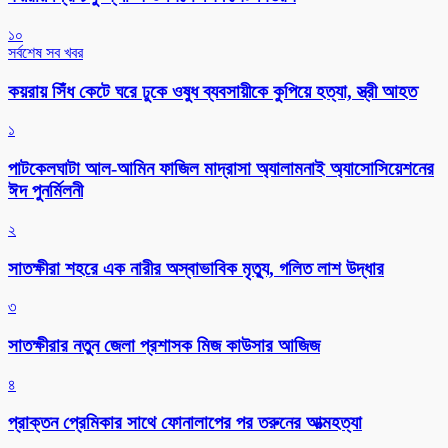
১০
সর্বশেষ সব খবর
কয়রায় সিঁধ কেটে ঘরে ঢুকে ওষুধ ব্যবসায়ীকে কুপিয়ে হত্যা, স্ত্রী আহত
১
পাটকেলঘাটা আল-আমিন ফাজিল মাদ্রাসা অ্যালামনাই অ্যাসোসিয়েশনের
ঈদ পুনর্মিলনী
২
সাতক্ষীরা শহরে এক নারীর অস্বাভাবিক মৃত্যু, গলিত লাশ উদ্ধার
৩
সাতক্ষীরার নতুন জেলা প্রশাসক মিজ কাউসার আজিজ
৪
প্রাক্তন প্রেমিকার সাথে ফোনালাপের পর তরুনের আত্মহত্যা