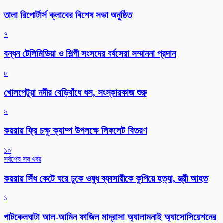
‎তালা রিপোর্টার্স ক্লাবের বিশেষ সভা অনুষ্ঠিত
৭
বন্ধন টেলিমিডিয়া ও শিল্পী সংসদের বর্ষসেরা সম্মাননা প্রদান
৮
খোলপেটুয়া নদীর বেড়িবাঁধে ধস, সংস্কারকাজ শুরু
৯
কয়রায় ফ্রি চক্ষু ক্যাম্প উপলক্ষে লিফলেট বিতরণ
১০
সর্বশেষ সব খবর
কয়রায় সিঁধ কেটে ঘরে ঢুকে ওষুধ ব্যবসায়ীকে কুপিয়ে হত্যা, স্ত্রী আহত
১
পাটকেলঘাটা আল-আমিন ফাজিল মাদ্রাসা অ্যালামনাই অ্যাসোসিয়েশনের