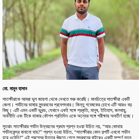
মো. মামুন হাসান
সাতক্ষীরাকে আমরা ভুল জায়গা থেকে দেখতে শুরু করেছি। মানচিত্রে সাতক্ষীরা একটি
জেলা। পর্যটনের ভাষায় সুন্দরবনের প্রবেশদ্বার। কিন্তু গবেষকের চোখে এটি আরও বড়
কিছু। এটি এমন একটি ভূখন্ড, যেখানে একই সঙ্গে প্রকৃতি, মানুষ, ইতিহাস, জলবায়ু,
অর্থনীতি এবং টিকে থাকার কৌশল প্রতিদিন একে অন্যের সঙ্গে পরীক্ষায় অবতীর্ণ হচ্ছে।
সুতরাং সাতক্ষীরার পর্যটন উন্নয়নের প্রথম প্রশ্ন হওয়া উচিত নয়, “আর কোথায়
পর্যটনকেন্দ্র বানানো যায়?” প্রশ্ন হওয়া উচিত, “সাতক্ষীরার কোন গল্পটি এখনো পর্যটন
হয়ে ওঠেনি?” এই প্রশ্নের উত্তর খুঁজতে গেলে সুন্দরবনের বাইরেও একটি সম্পূর্ণ নতুন