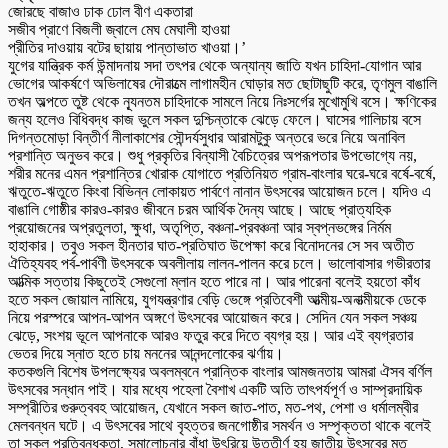
জোরছে বাজাও ঢাক ঢোল বীণ একতারা
সজীব প্রাণে বিজলী জ্বালে মেঘ মেঘালী হাওয়া
প্রীতির দাওয়ায় বটের ছায়ায় পান্তাভাত খাওয়া।’
যুগের যান্ত্রিক কর্ম উন্মাদনায় সদা তৎপর থেকে অন্যান্য জাতি যখন চাহিদা-যোগান আর
ভোগের আকর্ষণে অভিলাষের দৌরাত্মে লাগামহীন ঘোড়ার মত ছোটাছুটি করে, তৃণমুল বাঙালি
তখন অল্পতে তুষ্ট থেকে ন্যূনতম চাহিদাকে সামলে নিয়ে নিঃসর্গের মুখোমুখি বসে। ক্ষণিকের
জন্য হলেও বিধিবদ্ধ কাজ ভুলে সকল দুশ্চিন্তাকে ঝেড়ে ফেলে। ঘাসের গালিচায় বসে
দিগন্তমোড়া বিন্তীর্ণ নীলাকাশের সৌন্দর্যসুধার আরামটুকু অন্তরে ভরে নিয়ে অনাবিল
প্রশান্তি অনুভব করে। শুধু প্রকৃতির বিন্যাসী বৈচিত্রের অপরূপতার উপভোগ্যে নয়,
শরীর মনের এমন প্রশান্তির খোরাক যোগাতে প্রতিনিয়ত গ্রাম-বাংলার ঘরে-ঘরে বর্ষে-বর্ষে,
ঋতুতে-ঋতুতে কিংবা বিভিন্ন লোকায়ত পার্বণে নানান উৎসবের আয়োজন চলে। যদিও এ
বাঙালি গোষ্ঠীর কারও-কারও জীবনে চরম আর্থিক দৈন্য আছে। আছে প্রাত্যহিক
প্রয়োজনের অপ্রতুলতা, ক্ষুধা, অতৃপ্তি, বঞ্চনা-প্রবঞ্চনা আর স্বপ্নভঙ্গের নির্মম
হাহাকার। তবুও সকল হীনতার ঘাত-প্রতিঘাত উপেক্ষা করে বিনোদনের সে সব অতীত
ঐতিহ্যবহ পর্ব-পার্বণী উৎসবকে অবলীলায় লালন-পালন করে চলে। ভালোবাসার গভীরতার
আত্মিক সত্তায় কিছুতেই সেগুলো ম্লান হতে পারে না। আর পারেনা বলেই হয়তো কাঁধ
হতে সকল জোয়াল নামিয়ে, যুগযন্ত্রণার বেড়ি ভেঙ্গে প্রতিবেশী আত্মীয়-অনাত্মীয়কে ডেকে
নিয়ে পরস্পরে আপন-আপন অঙ্গণে উৎসবের আয়োজন করে। সেদিন যেন সকল সঞ্চয়
ঝেড়ে, সংশয় ভূলে আপনাকে আরও ফতুর করে দিতে ব্যগ্র হয়। আর এই ব্যগ্রতার
ভেতর দিয়ে স্নাত হতে চায় মননের আনন্দলোকের ঝর্ণায়।
কতকগুলি বিশেষ উপলক্ষ্যের অবলম্বনে প্রান্তিক বাংলার আমজনতায় আমরা ঐসব বর্ণিল
উৎসবের সন্ধান পাই। যার মধ্যে পহেলা বৈশাখ একটি অতি তাৎপর্যপূর্ণ ও সাম্প্রদায়িক
সম্প্রীতির গুরুত্ববহ আয়োজন, যেখানে সকল জাত-পাত, মত-পথ, পেশা ও ধর্মালম্বীর
মেলবন্ধন ঘটে। এ উৎসবের সাথে বৃহত্তর জনগোষ্ঠীর সমর্থন ও সম্পৃক্ততা থাকে বলেই
তা সকল প্রতিবন্ধকতা, সমালোচনার বাঁধা উৎরিয়ে উত্তীর্ণ হয় জাতীয় উৎসবের মত