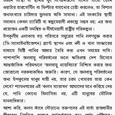
উন্নয়ন সংস্থা বা স্থানীয় যুব সংগঠনগুলো সীমিত সাধ্যে রেইন
ওয়াটার হারভেস্টিং বা ফিল্টার বসানোর চেষ্টা করলেও, তা বিশাল
জনসংখ্যার চাহিদার তুলনায় অতি সামান্য। এই সংকটের স্থায়ী
সমাধান কেবল চ্যারিটি বা স্বল্পমেয়াদী প্রকল্পে সম্ভব নয়; এর জন্য
প্রয়োজন একটি সমন্বিত ও দীর্ঘমেয়াদী রাষ্ট্রীয় পরিকল্পনা।
উপকূলীয় এলাকায় বড় পরিসরে সমুদ্রের পানি লবণমুক্ত করার
(ডি-স্যালাইনাইজেশন) প্ল্যান্ট স্থাপন এবং নদী ও খাল সংস্কারের
মাধ্যমে মিষ্টি পানির আধার তৈরি করা এখন সময়ের দাবি।
পাশাপাশি জলবায়ু পরিবর্তনের ফলে ক্ষতিগ্রস্ত দেশ হিসেবে
আন্তর্জাতিক পরিমন্ডলে ‘জলবায়ু ন্যায়বিচার’ নিশ্চিত করার জন্য
জোরালো দরকষাকষিও জরুরি। কারণ, যে জলবায়ু পরিবর্তনের
জন্য উপকূলের মানুষ দায়ী নয়, তার চরম খেসারত তারা কেন
দেবে? শ্যামনগরের এই ‘কলস ম্যারাথন’ আমাদের মনে করিয়ে দেয়
যে, পানি কোনো বিলাসিতা নয়, এটি মানুষের মৌলিক
মানবাধিকার।
আশা করি, কলস কাঁধে দৌড়ানো তরুণদের এই বার্তা রাজধানীর