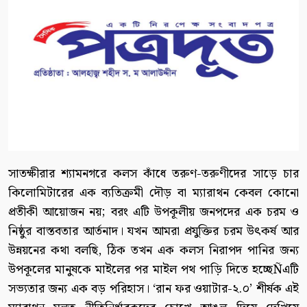
সাতক্ষীরার শ্যামনগরে কলস কাঁধে তরুণ-তরুণীদের সাড়ে চার
কিলোমিটারের এক ব্যতিক্রমী দৌড় বা ম্যারাথন কেবল কোনো
প্রতীকী আয়োজন নয়; বরং এটি উপকূলীয় জনপদের এক চরম ও
নিষ্ঠুর বাস্তবতার আর্তনাদ। যখন আমরা প্রযুক্তির চরম উৎকর্ষ আর
উন্নয়নের কথা বলছি, ঠিক তখন এক কলস নিরাপদ পানির জন্য
উপকূলের মানুষকে মাইলের পর মাইল পথ পাড়ি দিতে হচ্ছেÑএটি
সভ্যতার জন্য এক বড় পরিহাস। ‘রান ফর ওয়াটার-২.০’ শীর্ষক এই