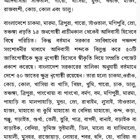
আদিবাসীরা সাঁওতাল, গারো, খাসিয়া, মুন্ডা, ওরাওঁ, হাজং,
রাজবংশী, কোচ, কোল এবং ডালু।
বাংলাদেশে চাকমা, মারমা, ত্রিপুরা, গারো, সাঁওতাল, মণিপুরি, ম্রো,
তঞ্চঙ্গা প্রভৃতি ১৪ জনগোষ্ঠী প্রাচীনকাল থেকেই আদিবাসী হিসেবে
বিশ্বে পরিচিত। কিন্তু বর্তমান সরকার সংবিধানের পঞ্চদশ
সংশোধনীর মাধ্যমে আদিবাসী শব্দকে বিলুপ্ত করে ৫০টি
জাতিগোষ্ঠীকে ক্ষুদ্র নৃগোষ্ঠী হিসেবে স্বীকৃতি দিয়ে সম্প্রতি গেজেট
প্রকাশ করেছে। বাংলাদেশ সরকারের তালিকা অনুযায়ী বর্তমানে
দেশে ৫০ জাতের ক্ষুদ্র নৃগোষ্ঠী রয়েছেন। তারা হলো চাকমা,ওরাঁও,
কোচ, কোল, খাসিয়া বা খাসি, খিয়ং, খুমি, গারো, চাক, ডালু,
তঞ্চঙ্গা, ত্রিপুরা, পাংখোয়া বা পাংখো, বর্মণ, বম, মণিপুরী, মারমা,
পাহাড়ি বা মালপাহাড়ি, মুন্ডা, ম্রো, রাখাইন, লুসাই, সাঁওতাল,
হাজং, মাহাতো বা কুর্মি মাহাতো বা বেদিয়া মাহাতো, কন্দ, কড়া,
গঞ্জু, গড়াইত, গুর্খা, তেলী, তুরি, পাত্র, বাগদী, বানাই, বড়াইক বা
বাড়াইক, বেদিয়া, ভূমিজ ভূইমালী, ডিল, মালো বা ঘাসিমালো,
মাহালী, মুসহর, রাজোয়াড়, লোহার, শবর, হুদি, হো, খারিয়া বা