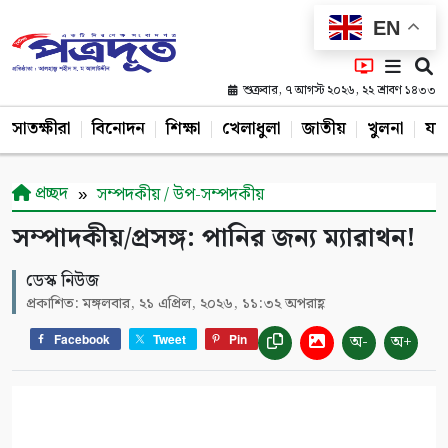
EN
শুক্রবার, ৭ আগস্ট ২০২৬, ২২ শ্রাবণ ১৪৩৩
সাতক্ষীরা
বিনোদন
শিক্ষা
খেলাধুলা
জাতীয়
খুলনা
যশ
প্রচ্ছদ
সম্পদকীয় / উপ-সম্পদকীয়
সম্পাদকীয়/প্রসঙ্গ: পানির জন্য ম্যারাথন!
ডেস্ক নিউজ
প্রকাশিত: মঙ্গলবার, ২১ এপ্রিল, ২০২৬, ১১:৩২ অপরাহ্ণ
অ-
অ+
Facebook
Tweet
Pin