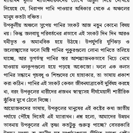
ম্যারাথন মূলত নীতিনির্ধারকদের চোখে আঙুল দিয়ে দেখিয়ে
দিয়েছে যে, নিরাপদ পানি পাওয়ার অধিকার থেকে এ অঞ্চলের
মানুষ কতটা বঞ্চিত।
উপকূলীয় অঞ্চলে সুপেয় পানির সংকট আজ নতুন কোনো বিষয়
নয়। কিন্তু জলবায়ু পরিবর্তনের প্রভাবে এই সংকট দিন দিন আরও
ঘনীভূত ও অমানবিক হয়ে উঠছে। উপর্যুপরি ঘূর্ণিঝড় ও
জলোচ্ছ্বাসের ফলে মিষ্টি পানির পুকুরগুলো লোনা পানিতে তলিয়ে
যাচ্ছে, আর ভূগর্ভস্থ পানির স্তর আশঙ্কাজনকভাবে নিচে নেমে
যাওয়ায় নলকূপগুলো হয়ে পড়ছে অকেজো। ফলে এক কলস
পানির সন্ধানে গৃহবধূ ও শিশুদের যে হাহাকার, তা ভাষায় প্রকাশ
করা কঠিন। পানির এই সংকট কেবল জীবনযাত্রাকেই দুর্বিষহ করছে
না, বরং উপকূলের নারীদের প্রজনন স্বাস্থ্যসহ দীর্ঘমেয়াদী শারীরিক
ঝুঁকির মুখে ঠেলে দিচ্ছে।
আয়োজকদের ভাষায়, উপকূলের মানুষের এই কষ্টের কথা জাতীয়
পর্যায়ে পৌঁছে দিতেই এই ম্যারাথন। প্রশ্ন হলো, আমাদের উন্নয়ন
ভাবনায় উপকূলের এই তৃষ্ণা কতটুকু গুরুত্ব পাচ্ছে? বেসরকারি