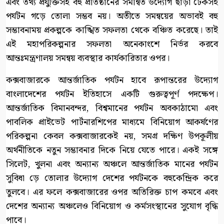
এবং তথ্য প্রযুক্তিসহ বহু প্রতিষ্ঠানের সমন্বিত উদ্যোগ ছাড়া টেকসই
পর্যটন গড়ে তোলা সম্ভব নয়। অতীতে সমন্বয়ের অভাবই বহু
সম্ভাবনাময় প্রকল্পকে কাঙ্খিত সফলতা থেকে বঞ্চিত করেছে। তাই
এই মহাপরিকল্পনার সফলতা অনেকাংশে নির্ভর করবে
আন্তঃমন্ত্রণালয় সমন্বয় ব্যবস্থার কার্যকারিতার ওপর।
কক্সবাজারকে আন্তর্জাতিক পর্যটন হাবে রূপান্তরের উদ্যোগ
বাংলাদেশের পর্যটন ইতিহাসে একটি গুরুত্বপূর্ণ পদক্ষেপ।
আন্তর্জাতিক বিমানবন্দর, বিশ্বমানের পর্যটন অবকাঠামো এবং
পাবলিক প্রাইভেট পার্টনারশিপের মাধ্যমে বিনিয়োগ আকর্ষণের
পরিকল্পনা কেবল কক্সবাজারকেই নয়, সমগ্র দক্ষিণ উপকূলীয়
অর্থনীতিকে নতুন সম্ভাবনার দিকে নিয়ে যেতে পারে। একই সঙ্গে
সিলেট, খুলনা এবং অন্যান্য অঞ্চলে আন্তর্জাতিক মানের পর্যটন
সুবিধা ড়ে তোলার উদ্যোগ দেশের পর্যটনকে বহুকেন্দ্রিক করে
তুলবে। এর ফলে কক্সবাজারের ওপর অতিরিক্ত চাপ কমবে এবং
দেশের অন্যান্য অঞ্চলেও বিনিয়োগ ও কর্মসংস্থানের সুযোগ বৃদ্ধি
পাবে।