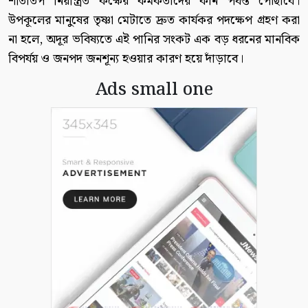
শীতাতপ নিয়ন্ত্রিত কক্ষের কর্মকর্তাদের কান পর্যন্ত পৌঁছাবে।
উপকূলের মানুষের তৃষ্ণা মেটাতে দ্রুত কার্যকর পদক্ষেপ গ্রহণ করা
না হলে, অদূর ভবিষ্যতে এই পানির সংকট এক বড় ধরনের মানবিক
বিপর্যয় ও জনপদ জনশূন্য হওয়ার কারণ হয়ে দাঁড়াবে।
Ads small one