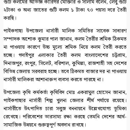
গুটি কলমের অভিজ্ঞ কারিগর মোক্তার ও সালাম বলেন, লেবু গুটি
২টাকা ও অন্য জাতের গুটি কলম ১ টাকা ৭০ পয়সা দরে তৈরী
করছি।
পাইকগাছা উপজেলা নার্সারী মালিক সমিতির সাবেক সাধারণ
সম্পাদক অশোক কুমার পাল জানান, কলম তৈরীর শ্রমিক ঠিকমত
না পাওয়ায় কারণে উচ্চ মূল্যে শ্রমিক নিয়ে কলম তৈরী করতে
হচ্ছে। গদাইপুর এলাকার তৈরী কলম বাংলাদেশের চট্টগ্রাম,
দিনাজপুর, রংপুর, সিলেট, বরিশাল, কুমিল্লা, রাজশাহী সহ দেশের
বিভিন্ন জেলায় সরবরাহ হচ্ছে। তবে ঠিকমত বাজার দর না পাওয়ায়
নার্সারী মালিকরা আশানারুপ ব্যবসা করতে পারছে না।
উপজেলা কৃষি কর্মকর্তা কৃষিবিদ মোঃ একরামুল হোসেন জানান,
পাইকগাছার নার্সারী শিল্প খুলনা জেলার শীর্ষ পর্যায়ে রয়েছে।
নার্সারীতে উৎপাদিত চারা সবুজ বননায়নে উল্লেখযোগ্য ভূমিকা
রেখেছে। পরিবেশের ভারসাম্য রক্ষা করছে তেমনি দেশের আর্থ-
সামাজিক উন্নয়নে গুরুত্বপূর্ণ অবদান রাখছে।