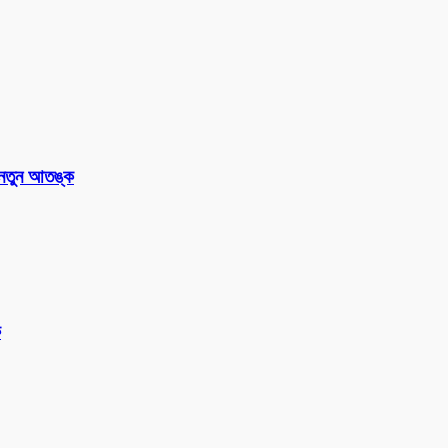
 নতুন আতঙ্ক
ক