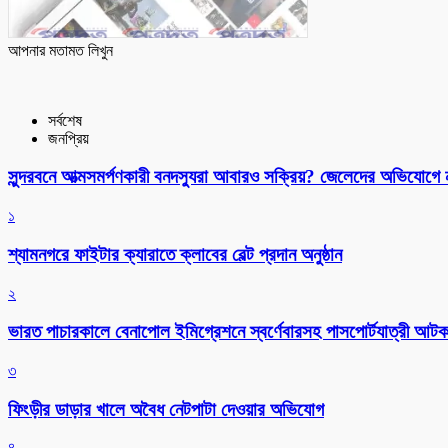
আপনার মতামত লিখুন
সর্বশেষ
জনপ্রিয়
সুন্দরবনে আত্মসমর্পণকারী বনদস্যুরা আবারও সক্রিয়? জেলেদের অভিযোগে
১
শ্যামনগরে ফাইটার ক্যারাতে ক্লাবের বেল্ট প্রদান অনুষ্ঠান
২
ভারত পাচারকালে বেনাপোল ইমিগ্রেশনে স্বর্ণেবারসহ পাসপোর্টযাত্রী আট
৩
ফিংড়ীর ডাড়ার খালে অবৈধ নেটপাটা দেওয়ার অভিযোগ
৪