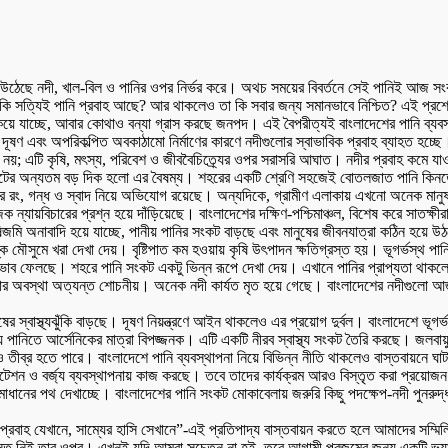
উঠেছে নদী, খাল-বিল ও পানির ওপর নির্ভর করে। অথচ সময়ের বিবর্তনে সেই পানিই আজ সংক
ে কি সত্যিই পানি প্রবাহ আছে? আর থাকলেও তা কি সবার জন্য সমানভাবে নিশ্চিত? এই প্
ে যাচ্ছে, আবার কোথাও বন্যা গ্রাস করছে জনপদ। এই বৈপরীত্যই বাংলাদেশের পানি ব্যবস্
ষণ এবং অপরিকল্পিত অবকাঠামো নির্মাণের কারণে নদীগুলোর স্বাভাবিক প্রবাহ ব্যাহত হচ্ছে
ানো নয়; এটি কৃষি, মৎস্য, পরিবেশ ও জীববৈচিত্র্যের ওপর সরাসরি আঘাত। নদীর প্রবাহ কমে 
 সংকটের অন্যতম বড় দিক হলো এর বৈষম্য। শহরের একটি শ্রেণি সহজেই বোতলজাত পানি কিনতে 
নির রং, গন্ধ ও স্বাদ নিয়ে অভিযোগ রয়েছে। অন্যদিকে, গ্রামীণ এলাকায় এখনো অনেক মান
যায়বিচারের প্রশ্ন হয়ে দাঁড়িয়েছে। বাংলাদেশের দক্ষিণ-পশ্চিমাঞ্চল, বিশেষ করে সাতক্ষীরা,
জমি অনাবাদি হয়ে যাচ্ছে, পানীয় পানির সংকট বাড়ছে এবং মানুষের জীবনযাত্রা কঠিন হয়ে উঠ
ষ্ক মৌসুমে খরা দেখা দেয়। বৃষ্টিপাত কম হওয়ায় কৃষি উৎপাদন ক্ষতিগ্রস্ত হয়। ভূগর্ভস্থ প
রভাব ফেলছে। শহরে পানি সংকট একটু ভিন্ন রূপে দেখা দেয়। এখানে পানির প্রাপ্যতা থাকলেও ম
থা অত্যন্ত শোচনীয়। অনেক নদী কার্যত মৃত হয়ে গেছে। বাংলাদেশের নদীগুলো আজ দূষণের ভার
ুষের স্বাস্থ্যঝুঁকি বাড়ছে। দূষণ নিয়ন্ত্রণে আইন থাকলেও এর প্রয়োগ দুর্বল। বাংলাদেশে ভ
ানিতে আর্সেনিকের মাত্রা বিপজ্জনক। এটি একটি নীরব স্বাস্থ্য সংকট তৈরি করছে। জলবায়ু 
ীব্র হতে পারে। বাংলাদেশে পানি ব্যবস্থাপনা নিয়ে বিভিন্ন নীতি থাকলেও বাস্তবায়নে ঘাটত
যানিটেশন ও বর্জ্য ব্যবস্থাপনায় কাজ করছে। তবে তাদের কার্যক্রম আরও বিস্তৃত করা প্রয়ো
ধানের পথ দেখাচ্ছে। বাংলাদেশের পানি সংকট মোকাবেলায় জরুরি কিছু পদক্ষেপ-নদী পুনরুদ্ধার, দূষ
্রবাহ যেখানে, সাম্যের হাসি সেখানে”-এই প্রতিপাদ্য বাস্তবায়ন করতে হলে আমাদের সম্
্ত নিই তার ওপর। এখনই যদি আমরা সচেতন না হই, তবে আগামী প্রজন্মের জন্য একটি ভয়াব