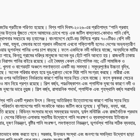
টের প্রতীকে পরিণত হয়েছে। বিশ্ব পানি দিবস-২০২৬-এর প্রতিপাদ্য “পানি প্রবাহ
রশ্নের উত্তর খুঁজতে গেলে আমাদের চোখে পড়ে এক জটিল বাস্তবতা-কোথাও পানি বেশি,
থাপনার সবচেয়ে বড় চ্যালেঞ্জ। বাংলাদেশে ছোট-বড় মিলিয়ে প্রায় ৭০০টিরও বেশি নদী
। পদ্মা, যমুনা, মেঘনার মতো প্রধান নদীগুলো এখনো শক্তিশালী হলেও দেশের অভ্যন্তরীণ
যাওয়ায় ভূগর্ভস্থ পানির ওপর চাপ বাড়ছে। ফলে একদিকে নদী শুকিয়ে যাচ্ছে, অন্যদিকে মাটির
পারে, কিন্তু গ্রামের দরিদ্র মানুষকে অনেক দূর হেঁটে পানি আনতে হয়। রাজধানী ঢাকায়
ুষ নিরাপদ পানির বাইরে রয়েছে। এই বৈষম্য কেবল ভৌগোলিক নয়; এটি সামাজিক ও
 খুলনা ও বাগেরহাট অঞ্চলে লবণাক্ততা একটি বড় সমস্যা। সমুদ্রপৃষ্ঠের উচ্চতা বৃদ্ধি,
ছে। অনেক পরিবার বাধ্য হয়ে দূর-দূরান্ত থেকে মিঠা পানি সংগ্রহ করছে। নারীরা এবং
ানির ওপর অতিরিক্ত নির্ভরতার কারণে পানির স্তর নিচে নেমে যাচ্ছে। ফলে কৃষকরা সেচের
ান নিয়ে প্রশ্ন রয়েছে। শিল্প বর্জ্য, পয়ঃনিষ্কাশন এবং প্লাস্টিক দূষণের কারণে নদী ও
ে ন্যুব্জ। শিল্প বর্জ্য, রাসায়নিক পদার্থ, প্লাস্টিক এবং গৃহস্থালি বর্জ্য সরাসরি
ূগর্ভস্থ পানি একটি প্রধান উৎস। কিন্তু অতিরিক্ত উত্তোলনের কারণে পানির স্তর নিচে
পরিবর্তন বাংলাদেশের পানি সংকটকে আরও জটিল করে তুলছে। ঘূর্ণিঝড়, বন্যা, খরা,
ি রয়েছে। বিভিন্ন সংস্থার মধ্যে সমন্বয়ের অভাব, দুর্বল মনিটরিং এবং রাজনৈতিক প্রভাব
জন। দেশের বিভিন্ন এলাকায় স্থানীয় উদ্যোগে পানি সংরক্ষণ ও ব্যবস্থাপনায় ইতিবাচক
ণ নিয়ন্ত্রণ, বৃষ্টির পানি সংরক্ষণ, লবণাক্ততা নিয়ন্ত্রণ, ভূগর্ভস্থ পানির সঠিক ব্যবহার,
মিলিতভাবে কাজ করতে হবে। সরকার, উন্নয়ন সংস্থা এবং জনগণের সমন্বিত উদ্যোগ ছাড়া
হ পানি সংকট রেখে যাব। লেখক: সংবাদ কর্মী