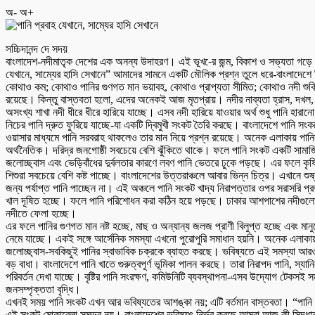
অ-
অ+
সচ্চিদানন্দ দে সদয়
বাংলাদেশ-নদীমাতৃক দেশের এক অনন্য উদাহরণ। এই ভূখ-ের জন্ম, বিকাশ ও সভ্যতা গড়ে 
যেখানে, সাম্যের হাসি সেখানে” আমাদের সামনে একটি মৌলিক প্রশ্ন তুলে ধরে-বাংলাদেশ
কোথাও কম; কোথাও পানির গুণগত মান ভয়াবহ, কোথাও প্রাপ্যতা সীমিত; কোথাও নদী শুকিয়
রয়েছে। কিন্তু বাস্তবতা হলো, এদের অনেকই আজ মৃতপ্রায়। নদীর নাব্যতা হ্রাস, দখল, দূ
অসংখ্য শাখা নদী ধীরে ধীরে হারিয়ে যাচ্ছে। এসব নদী হারিয়ে যাওয়ার অর্থ শুধু পানি হার
নিচের পানি দ্রুত ফুরিয়ে যাচ্ছে-যা একটি দ্বিমুখী সংকট তৈরি করছে। বাংলাদেশে পানি
ওয়াসার মাধ্যমে পানি সরবরাহ থাকলেও তার মান নিয়ে প্রশ্ন রয়েছে। অনেক এলাকায় পা
অর্থনৈতিক। দরিদ্র জনগোষ্ঠী সবচেয়ে বেশি ঝুঁকিতে থাকে। ফলে পানি সংকট একটি সামাজিক ন্
জলোচ্ছ্বাস এবং ভেড়িবাঁধের দুর্বলতার কারণে লবণ পানি ভেতরে ঢুকে পড়ছে। এর ফলে কৃষি
শিশুরা সবচেয়ে বেশি কষ্ট পাচ্ছে। বাংলাদেশের উত্তরাঞ্চলে আবার ভিন্ন চিত্র। এখানে শু
জন্য পর্যাপ্ত পানি পাচ্ছেন না। এই অঞ্চলে পানি সংকট খাদ্য নিরাপত্তার ওপর সরাসরি প্
খাল দূষিত হচ্ছে। ফলে পানি পরিশোধন করা কঠিন হয়ে পড়ছে। ঢাকার আশপাশের নদীগুলোর অবস্
নদীতে ফেলা হচ্ছে।
এর ফলে পানির গুণগত মান নষ্ট হচ্ছে, মাছ ও অন্যান্য জলজ প্রাণী বিলুপ্ত হচ্ছে এবং মান
নেমে যাচ্ছে। একই সঙ্গে আর্সেনিক সমস্যা এখনো পুরোপুরি সমাধান হয়নি। অনেক এলাকায় প
জলোচ্ছ্বাস-সবকিছুই পানির স্বাভাবিক চক্রকে ব্যাহত করছে। ভবিষ্যতে এই সমস্যা আরও ত
বড় বাধা। বাংলাদেশে পানি খাতে গুরুত্বপূর্ণ ভূমিকা পালন করছে। তারা নিরাপদ পানি, স্
পরিবর্তন দেখা যাচ্ছে। বৃষ্টির পানি সংরক্ষণ, কমিউনিটি ব্যবস্থাপনা-এসব উদ্যোগ টেকসই সমা
জনসম্পৃক্ততা বৃদ্ধি।
এখনই সময় পানি সংকট এখন আর ভবিষ্যতের আশঙ্কা নয়; এটি বর্তমান বাস্তবতা। “পানি প
এই সংকট মোকাবেলা সম্ভব নয়। বাংলাদেশের ভবিষ্যৎ নির্ভর করছে আমরা আজ কী সিদ্ধান