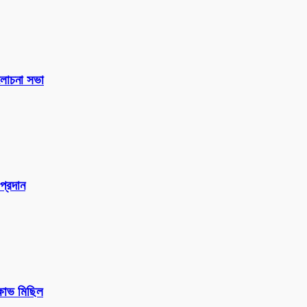
 আলোচনা সভা
প্রদান
ক্ষোভ মিছিল