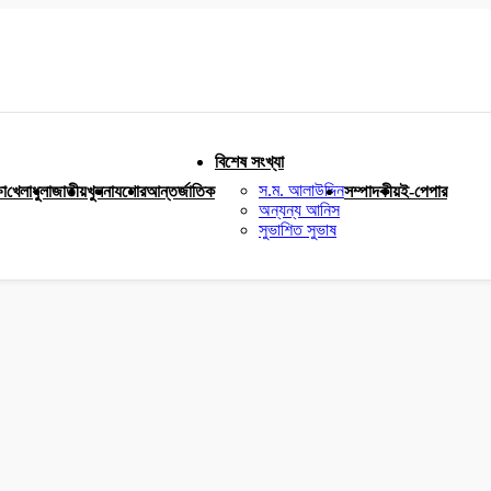
বিশেষ সংখ্যা
স.ম. আলাউদ্দিন
ষা
খেলাধুলা
জাতীয়
খুলনা
যশোর
আন্তর্জাতিক
সম্পাদকীয়
ই-পেপার
অন্যন্য আনিস
সুভাশিত সুভাষ