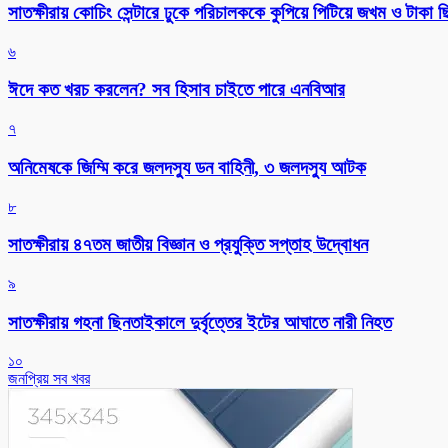
সাতক্ষীরায় কোচিং সেন্টারে ঢুকে পরিচালককে কুপিয়ে পিটিয়ে জখম ও টাকা 
৬
ঈদে কত খরচ করলেন? সব হিসাব চাইতে পারে এনবিআর
৭
অনিমেষকে জিম্মি করে জলদস্যু ডন বাহিনী, ৩ জলদস্যু আটক
৮
সাতক্ষীরায় ৪৭তম জাতীয় বিজ্ঞান ও প্রযুক্তি সপ্তাহ উদ্বোধন
৯
সাতক্ষীরায় গহনা ছিনতাইকালে দুর্বৃত্তের ইটের আঘাতে নারী নিহত
১০
জনপ্রিয় সব খবর