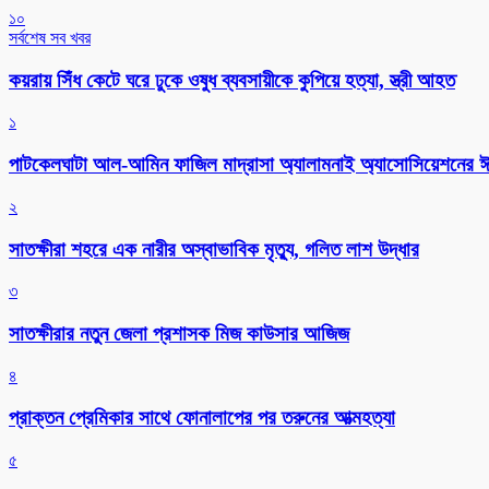
১০
সর্বশেষ সব খবর
কয়রায় সিঁধ কেটে ঘরে ঢুকে ওষুধ ব্যবসায়ীকে কুপিয়ে হত্যা, স্ত্রী আহত
১
পাটকেলঘাটা আল-আমিন ফাজিল মাদ্রাসা অ্যালামনাই অ্যাসোসিয়েশনের ঈদ 
২
সাতক্ষীরা শহরে এক নারীর অস্বাভাবিক মৃত্যু, গলিত লাশ উদ্ধার
৩
সাতক্ষীরার নতুন জেলা প্রশাসক মিজ কাউসার আজিজ
৪
প্রাক্তন প্রেমিকার সাথে ফোনালাপের পর তরুনের আত্মহত্যা
৫